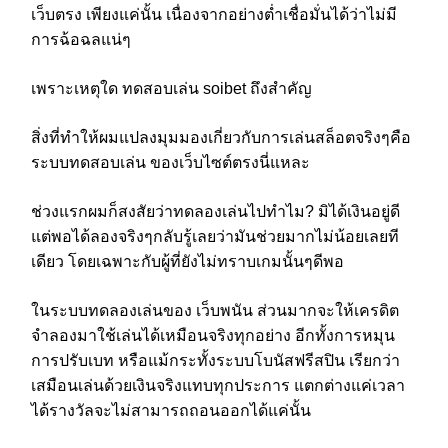
เว็บตรง เพียงแค่นั้น เนื่องจากอย่างต่ำเชื่อมั่นได้ว่าไม่มี
การฉ้อฉลแน่ๆ
เพราะเหตุใด ทดสอบเล่น soibet ถึงสำคัญ
สิ่งที่ทำให้ผมแปลงมุมมองเกี่ยวกับการเล่นสล็อตจริงๆคือ
ระบบทดสอบเล่น ของเว็บไซต์ตรงนี่แหละ
ช่วงแรกผมก็สงสัยว่าทดลองเล่นไปทำไม? มิได้เงินอยู่ดี
แต่พอได้ลองจริงๆกลับรู้เลยว่ามันช่วยมากไม่น้อยเลยที
เดียว โดยเฉพาะกับผู้ที่ยังไม่ทราบเกมนั้นๆดีพอ
ในระบบทดลองเล่นของ เว็บพนัน ส่วนมากจะให้เครดิต
จำลองมาใช้เล่นได้เหมือนจริงทุกอย่าง อีกทั้งการหมุน
การปรับเบท หรือแม้กระทั้งระบบโบนัสฟรีสปิน เรียกว่า
เสมือนเล่นด้วยเงินจริงแทบทุกประการ แตกต่างแค่เวลา
ได้รางวัลจะไม่สามารถถอนออกได้แค่นั้น