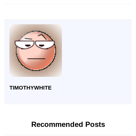
TIMOTHYWHITE
Recommended Posts