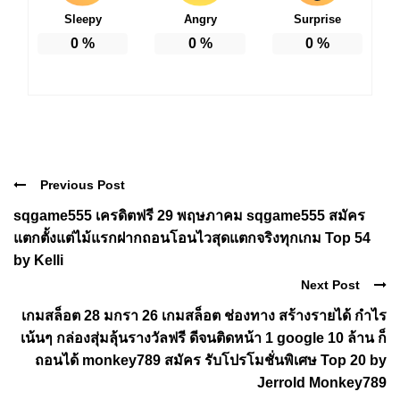
Sleepy
Angry
Surprise
0
%
0
%
0
%
Previous Post
sqgame555 เครดิตฟรี 29 พฤษภาคม sqgame555 สมัคร
แตกตั้งแต่ไม้แรกฝากถอนโอนไวสุดแตกจริงทุกเกม Top 54
by Kelli
Next Post
เกมสล็อต 28 มกรา 26 เกมสล็อต ช่องทาง สร้างรายได้ กำไร
เน้นๆ กล่องสุ่มลุ้นรางวัลฟรี ดีจนติดหน้า 1 google 10 ล้าน ก็
ถอนได้ monkey789 สมัคร รับโปรโมชั่นพิเศษ Top 20 by
Jerrold Monkey789