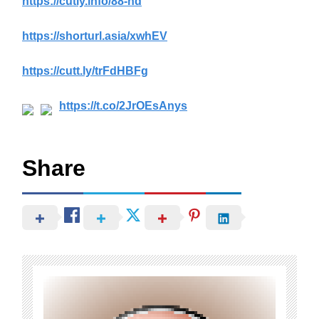
https://cutly.info/88-hd
https://shorturl.asia/xwhEV
https://cutt.ly/trFdHBFg
https://t.co/2JrOEsAnys
Share