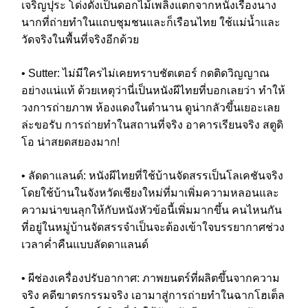
เจริญปุระ โด่งดังเป็นดอกไม้เพลิงแตกจากหนังเรื่องนาง
นากที่ถ่ายทำในแถบชุมชนและก็เรือนไทย ใช้แม่น้ำและ
วัดจริงในพื้นที่จริงอีกด้วย
• Sutter: ไม่มีใครไม่เคยทราบชัตเตอร์ กดติดวิญญาณ
อย่างแน่แท้ ด้วยเหตุว่านี่เป็นหนังผีไทยที่บอกเลยว่า ทำให้
วงการถ่ายภาพ ห้องแดงในตำนาน ดูน่ากลัวขึ้นเยอะเลย
ล่ะขอรับ การถ่ายทำในสถานที่จริง อาคารเรียนจริง สตูดิ
โอ น่าสยดสยองมาก!
• ลัดดาแลนด์: หนังผีไทยที่ใช้บ้านจัดสรรเป็นโลเคชันจริง
โดยใช้บ้านในจังหวัดเชียงใหม่ที่มาเพิ่มความหลอนและ
ความน่าขนลุกให้กับหนังหัวข้อนี้เพิ่มมากขึ้น คนไหนกัน
ที่อยู่ในหมู่บ้านจัดสรรจำเป็นจะต้องเข้าใจบรรยากาศช่วง
เวลาค่ำคืนแบบลัดดาแลนด์
• ผีช่องเครื่องปรับอากาศ: ภาพยนตร์ที่ผลิตขึ้นจากความ
จริง คดีฆาตรกรรมจริง เอามาสู่การถ่ายทำในฉากโฮเต็ล