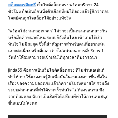
สล็อตเครดิตฟรี
เว็บไซต์สล็อตตรง พร้อมบริการ 24
ชั่วโมง ถือเป็นอีกหนึ่งตัวเลือกที่ผมได้ลองแล้วรู้สึกว่าตอบ
โจทย์คนถูกใจสล็อตได้อย่างแท้จริง
“พร้อมใช้งานตลอดเวลา” ไม่ว่าจะเป็นตอนตอนกลางวัน
หรือมืดค่ำขนาดไหน ระบบก็ยังลื่นไหล เข้าเกมได้เร็ว
ทันใจ ไม่มีสะดุด ซึ่งนี้สำคัญมากสำหรับคนที่อยากเล่น
แบบต่อเนื่อง หรือมีเวลาว่างไม่แน่นอน การมีบริการ 1
วันทำให้ผมสามารถเข้าเล่นได้ทุกเวลาที่ปรารถนา
jinda55 คือการเป็นเว็บไซต์สล็อตตรง ที่ไม่ผ่านเอเย่นต์
ทำให้การใช้แรงงานรู้สึกเชื่อมั่นในตนเองมากขึ้น ทั้งใน
เรื่องของความปลอดภัยแล้วก็ความโปร่งสบายใส รวมถึง
ระบบฝาก-ถอนที่ทำได้รวดเร็วทันใจ ไม่ต้องรอนาน ซึ่ง
จากที่ผมลอง นับว่าเป็นสิ่งที่ได้เปรียบที่ทำให้การเล่นสนุก
ขึ้นแบบไม่สะดุด