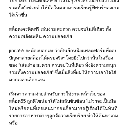
โอกาสเข้าโหมดพิเศษ ทำให้ไม่รู้เรื่องสึกเบื่อระหว่างเล่น
รวมทั้งยังช่วยทำให้มือใหม่สามารถเรียนรู้ฟีพบร์ของเกม
ได้เร็วขึ้น
สล็อตเครดิตฟรี เล่นง่าย สะดวก ครบจบในที่เดียว ทั้ง
ความเพลิดเพลิน ความปลอดภัย
jinda55 จะต้องบอกเลยว่าเป็นอีกหนึ่งแพลตฟอร์มที่ตอบ
ปัญหาสายสล็อตได้ครบจริงๆโดยยิ่งไปกว่านั้นในเรื่อง
ของ “เล่นง่าย สะดวก ครบจบในที่เดียว ทั้งยังความสนุก
รวมทั้งความปลอดภัย” ซึ่งเป็นสิ่งที่ผมให้ความเอาใจใส่
มากเวลาเลือกเล่น
เริ่มจากความง่ายสำหรับการใช้งาน หน้าเว็บของ
สล็อต55 ถูกดีไซน์มาให้ไม่สลับซับซ้อน ไม่ว่าจะเป็นมือ
ใหม่หรือคนที่เคยเล่นมาก่อนก็สามารถรู้เรื่องได้ในทันที
รายการอาหารต่างๆถูกจัดวางเรียบร้อย ทำให้ค้นหาเกม
หรือ