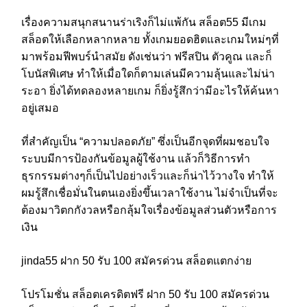
เรื่องความสนุกสนานร่าเริงก็ไม่แพ้กัน สล็อต55 มีเกม
สล็อตให้เลือกหลากหลาย ทั้งเกมยอดฮิตและเกมใหม่ๆที่
มาพร้อมฟีพบร์นำสมัย ดังเช่นว่า ฟรีสปิน ตัวคูณ และก็
โบนัสพิเศษ ทำให้เมื่อใดก็ตามเล่นมีความลุ้นและไม่น่า
ระอา ยิ่งได้ทดลองหลายเกม ก็ยิ่งรู้สึกว่ามีอะไรให้ค้นหา
อยู่เสมอ
ที่สำคัญเป็น “ความปลอดภัย” ซึ่งเป็นอีกจุดที่ผมชอบใจ
ระบบมีการป้องกันข้อมูลผู้ใช้งาน แล้วก็วิธีการทำ
ธุรกรรมต่างๆก็เป็นไปอย่างเร็วและก็น่าไว้วางใจ ทำให้
ผมรู้สึกเชื่อมั่นในตนเองยิ่งขึ้นเวลาใช้งาน ไม่จำเป็นที่จะ
ต้องมาวิตกกังวลหรือกลุ้มใจเรื่องข้อมูลส่วนตัวหรือการ
เงิน
jinda55 ฝาก 50 รับ 100 สมัครด่วน สล็อตแตกง่าย
โปรโมชั่น สล็อตเครดิตฟรี ฝาก 50 รับ 100 สมัครด่วน