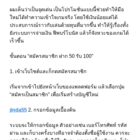
ผมเห็นว่าเป็นจุดเด่น เป็นโปรโมชั่นแบบนี้ช่วยทำให้มือ
ใหม่ได้ทำความเข้าใจเกมจริง โดยใช้เงินน้อยแต่ได้
ประสบการณ์ราวกับเล่นด้วยทุนที่มากขึ้น ทำให้รู้เรื่องทั้ง
ยังระบบการจ่ายเงิน ฟีพบร์โบนัส แล้วก็จังหวะของเกมได้
เร็วขึ้น
ขั้นตอน “สมัครสมาชิก ฝาก 50 รับ 100”
1. เข้าเว็บไซต์และก็กดสมัครสมาชิก
เริ่มจากเข้าไปยังหน้าเว็บของแพลตฟอร์ม แล้วเลือกปุ่ม
“สมัครเป็นสมาชิก” เพื่อเริ่มสร้างบัญชีใหม่
jinda55
2. กรอกข้อมูลเบื้องต้น
ระบบจะให้กรอกข้อมูล ตัวอย่างเช่น เบอร์โทรศัพท์ รหัส
ผ่าน และก็บางครั้งบางทีอาจจำต้องตั้งชื่อผู้ใช้งาน ควรจะ