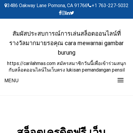
Skip
3486 Oakway Lane Pomona, CA 91766
+1 763-227-5032
to
content
สัมผัสประสบการณ์การเล่นสล็อตออนไลน์ที่
รางวัลมากมายรอคุณ cara mewarnai gambar
burung
https://carilahmas.com สมัครสมาชิกวันนี้เพื่อเข้าร่วมสนุก
กับสล็อตออนไลน์ในเว็บตรง lukisan pemandangan pensil
MENU
สล็อตเครดิตฟรี เว็บ