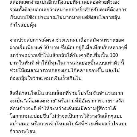
สล็อตแตกง่าย เป็นอีกหนึ่งแบบที่ผมเคยลองด้วยตัวเอง
รวมทั้งต้องบอกเลยว่าเหมาะอย่างยิ่งสำหรับคนที่ต้องการ
เริ่มแบบใช้งบประมาณไม่มากมาย แต่ยังสบโอกาสลุ้น
กำไรแบบคุ้ม
จากประสบการณ์ตรง ช่วงแรกผมเลือกสมัครเพราะยอด
ฝากเริ่มเพียงแค่ 50 บาท ซึ่งน้อยอยู่ดีเมื่อเทียบกับหลายๆที่
แต่ว่าพอฝากเข้าไปแล้วกลับได้รับเครดิตเพิ่มเป็น 100
บาทในทันที ทำให้มีทุนในการเล่นเยอะขึ้นแบบเท่าตัว นี้
ช่วยให้ผมสามารถทดลองเกมได้หลายรอบขึ้น และไม่
ต้องกลุ้มใจว่าจะหมดเงินเร็วเกินไป
สิ่งที่น่าสนใจเป็น เกมสล็อตที่ร่วมโปรโมชั่นจำนวนมาก
จะเป็น “สล็อตแตกง่าย” หรือเกมที่มีอัตราการจ่ายรางวัล
ค่อนข้างจะดี ทำให้ระหว่างเล่นผมมีความรู้สึกว่าได้
โอกาสชนะบ่อยขึ้น ไม่ว่าจะเป็นการได้รางวัลเล็กๆแบบ
สม่ำเสมอ หรือการเข้าโหมดโบนัสที่ช่วยเพิ่มผลกำไรแบบ
ก้าวกระโจน