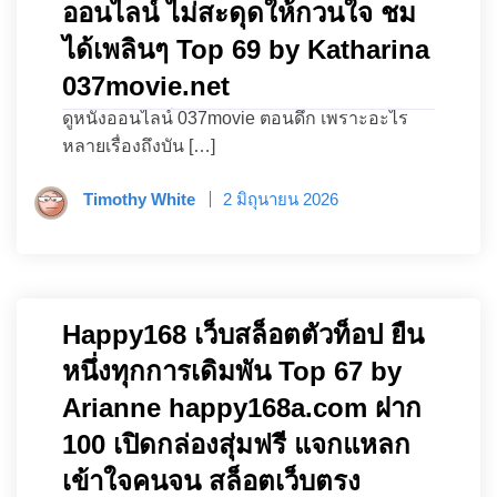
ออนไลน์ ไม่สะดุดให้กวนใจ ชม
ได้เพลินๆ Top 69 by Katharina
037movie.net
ดูหนังออนไลน์ 037movie ตอนดึก เพราะอะไร
หลายเรื่องถึงบัน […]
Timothy White
2 มิถุนายน 2026
Happy168 เว็บสล็อตตัวท็อป ยืน
หนึ่งทุกการเดิมพัน Top 67 by
Arianne happy168a.com ฝาก
100 เปิดกล่องสุ่มฟรี แจกแหลก
เข้าใจคนจน สล็อตเว็บตรง