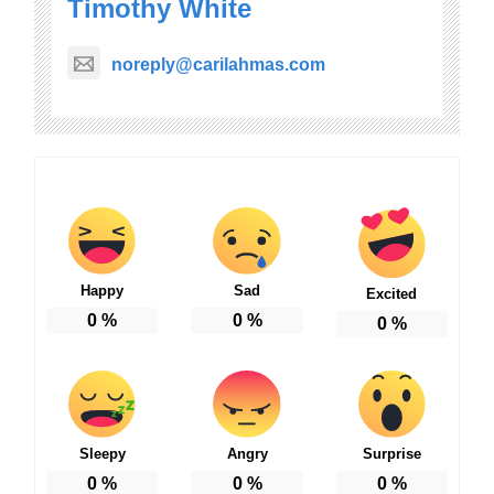
Timothy White
noreply@carilahmas.com
Happy
Sad
Excited
0
%
0
%
0
%
Sleepy
Angry
Surprise
0
%
0
%
0
%