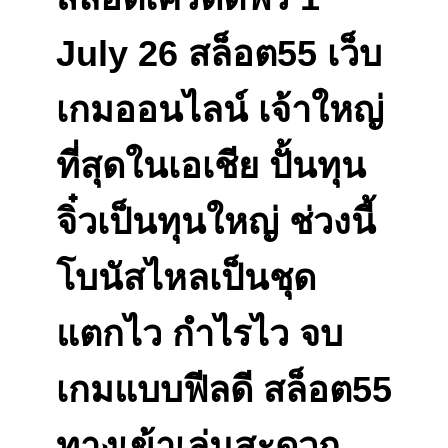
July 26 สล็อต55 เว็บ
เกมออนไลน์ เจ้าใหญ่
ที่สุดในเอเชีย ปั้นทุน
จิ๋วเป็นทุนใหญ่ ช่วงนี้
โบนัสไหลเป็นชุด
แตกไว กำไรไว จบ
เกมแบบฟีลดี สล็อต55
ทางเข้าเล่นสะดวก