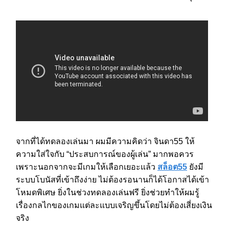
จากที่ได้ทดลองเล่นมา ผมมีความคิดว่า จินดา55 ให้
ความใส่ใจกับ “ประสบการณ์ของผู้เล่น” มากพอควร
เพราะนอกจากจะมีเกมให้เลือกเยอะแล้ว
สล็อต55
ยังมี
ระบบโบนัสที่เข้าถึงง่าย ไม่ต้องรอนานก็ได้โอกาสได้เข้า
โหมดพิเศษ ยิ่งในช่วงทดลองเล่นฟรี ยิ่งช่วยทำให้ผมรู้
เรื่องกลไกของเกมแต่ละแบบเจริญขึ้นโดยไม่ต้องเสี่ยงเงิน
จริง