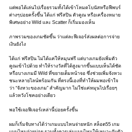
แต่พอได้เล่นไปเรื่อยรวมทั้งได้เข้าโหมดโบนัสหรือฟีพบร์
ต่างๆบ่อยครั้งขึ้น ได้แก่ ฟรีสปิน ตัวคูณ หรือเครื่องหมาย
พิเศษอย่าง Wild และ Scatter ก็เริ่มมองเห็น
ภาพรวมของเกมชัดขึ้น ว่าแต่ละฟีเจอร์ส่งผลต่อการจ่าย
เงินยังไง
ได้แก่ ฟรีสปิน ไม่ได้แค่ให้หมุนฟรี แต่บางเกมยังเพิ่มตัว
คูณเข้าไปด้วย ทำให้รางวัลที่ได้สูงมากขึ้นแบบเห็นได้ชัด
หรือบางเกมมี Wild ที่ขยายเต็มหน้าจอ ซึ่งช่วยเพิ่มจังหวะ
ชนะหลายไลน์พร้อมกัน ที่ตรงนี้เองที่ทำให้ผมพอเข้าใจ
ว่า “จังหวะของเกม” สำคัญมาก ไม่ใช่แค่หมุนไปเรื่อยๆ
แล้วหวังโชคอย่างเดียว
พอใช้เจอฟีเจอร์เหล่านี้บ่อยครั้งขึ้น
ผมก็เริ่มจับทางได้ว่าเกมแบบไหนจ่ายหนัก สล็อต55 เกม
แบบไหนจ่ายบ่อย รวมทั้งควรเล่นแบบไหนให้เหมาะกับตัว