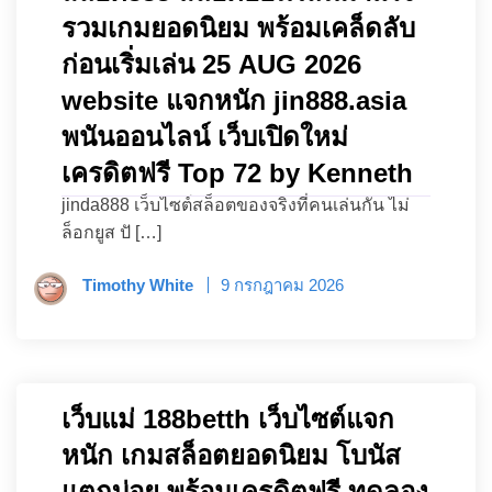
รวมเกมยอดนิยม พร้อมเคล็ดลับ
ก่อนเริ่มเล่น 25 AUG 2026
website แจกหนัก jin888.asia
พนันออนไลน์ เว็บเปิดใหม่
เครดิตฟรี Top 72 by Kenneth
jinda888 เว็บไซต์สล็อตของจริงที่คนเล่นกัน ไม่
ล็อกยูส ปั […]
Timothy White
9 กรกฎาคม 2026
เว็บแม่ 188betth เว็บไซต์แจก
หนัก เกมสล็อตยอดนิยม โบนัส
แตกบ่อย พร้อมเครดิตฟรี ทดลอง