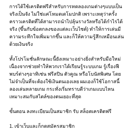
การได้ใช้เครดิตฟรีสำหรับการทดลองเกมต่างๆแบบเป็น
จริงเป็นจัง ไม่ใช่แค่โหมดเดโมปกติ เพราะเหตุว่าครั้ง
คราวเครดิตที่ได้สามารถนำไปลุ้นรางวัลหรือได้กำไรได้
จริง (ขึ้นกับข้อตกลงของแต่ละเว็บไซต์) ทำให้การเล่นมี
ความระทึกใจเพิ่มมากขึ้น และก็ให้ความรู้สึกเหมือนเล่น
ด้วยเงินจริง
ทั้งโปรโมชั่นลักษณะนี้ยังเหมาะอย่างยิ่งสำหรับมือใหม่
เนื่องจากช่วยทำให้พวกเราได้เรียนรู้ระบบเกม รู้เรื่องฟี
พบร์ต่างๆอาทิเช่น ฟรีสปิน ตัวคูณ หรือโบนัสพิเศษ โดย
ไม่จำเป็นที่จะต้องใช้เงินตนเองเลย ผมเองก็ใช้โอกาสนี้
ลองเล่นหลายเกม กระทั่งเริ่มทราบดีว่าเกมแบบไหน
เหมาะสมกับสไตล์ของตนเยอะที่สุด
ขั้นตอน ลงทะเบียนเป็นสมาชิก รับ สล็อตเครดิตฟรี
1. เข้าเว็บและก็กดสมัครสมาชิก