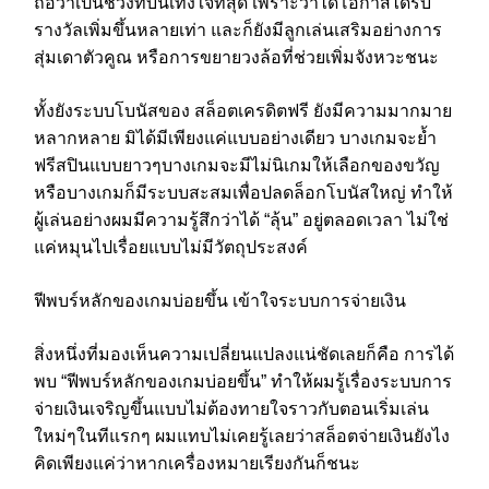
ถือว่าเป็นช่วงที่บันเทิงใจที่สุด เพราะว่าได้โอกาสได้รับ
รางวัลเพิ่มขึ้นหลายเท่า และก็ยังมีลูกเล่นเสริมอย่างการ
สุ่มเดาตัวคูณ หรือการขยายวงล้อที่ช่วยเพิ่มจังหวะชนะ
ทั้งยังระบบโบนัสของ สล็อตเครดิตฟรี ยังมีความมากมาย
หลากหลาย มิได้มีเพียงแค่แบบอย่างเดียว บางเกมจะย้ำ
ฟรีสปินแบบยาวๆบางเกมจะมีไม่นิเกมให้เลือกของขวัญ
หรือบางเกมก็มีระบบสะสมเพื่อปลดล็อกโบนัสใหญ่ ทำให้
ผู้เล่นอย่างผมมีความรู้สึกว่าได้ “ลุ้น” อยู่ตลอดเวลา ไม่ใช่
แค่หมุนไปเรื่อยแบบไม่มีวัตถุประสงค์
ฟีพบร์หลักของเกมบ่อยขึ้น เข้าใจระบบการจ่ายเงิน
สิ่งหนึ่งที่มองเห็นความเปลี่ยนแปลงแน่ชัดเลยก็คือ การได้
พบ “ฟีพบร์หลักของเกมบ่อยขึ้น” ทำให้ผมรู้เรื่องระบบการ
จ่ายเงินเจริญขึ้นแบบไม่ต้องทายใจราวกับตอนเริ่มเล่น
ใหม่ๆในทีแรกๆ ผมแทบไม่เคยรู้เลยว่าสล็อตจ่ายเงินยังไง
คิดเพียงแค่ว่าหากเครื่องหมายเรียงกันก็ชนะ