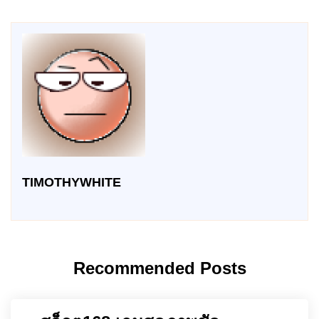
TIMOTHYWHITE
Recommended Posts