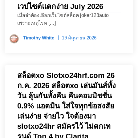
เวปไซต์แตกง่าย July 2026
เมื่อจำต้องเลือกเว็บไซต์สล็อต joker123auto
เพราะเหตุไรห […]
Timothy White
19 มิถุนายน 2026
สล็อตxo Slotxo24hrf.com 26
ก.ค. 2026 สล็อตxo เล่นมันส์ทั้ง
วัน ลุ้นกันทั้งคืน คืนคอมมิชชั่น
0.9% แอดมิน ใส่ใจทุกข้อสงสัย
เล่นง่าย จ่ายไว ใจต้องมา
slotxo24hr สมัครไว้ ไม่ตกเท
รนด์ Top 4 by Clarita