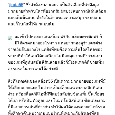
“
jinda55
” ซึ่งจำต้องบอกเลยว่าเป็นตัวเลือกที่น่าดึงดูด
มากมายสำหรับใครที่อยากสัมผัสประสบการณ์เล่นสล็อต
แบบเต็มต้นแบบ ทั้งยังในด้านของความสนุก ระบบเกม
และก็โบนัสที่ให้มาแบบคุ้ม
ผมเข้าไปทดลองเล่นสล็อตฟรีกับ สล็อตเครดิตฟรี ก็
มิได้คาดหมายอะไรมาก แค่อยากลองดูว่าแตกต่าง
จากเว็บอื่นอย่างไร แต่สิ่งที่พบคือความลื่นไถลไหลของ
ระบบที่ทำให้เล่นได้ต่อเนื่อง ไม่มีสะดุด รวมถึงวางแบบ
ของเกมที่ดูทันสมัย สีสันสวย แล้วก็มีเอฟเฟกต์ที่ช่วยเพิ่ม
อรรถรสในการเล่นได้อย่างดี
สิ่งที่โดดเด่นของ สล็อต55 เป็นความมากมายของเกมที่มี
ให้เลือกเยอะแยะ ไม่ว่าจะเป็นสล็อตแนวคลาสสิกที่เล่น
ง่าย หรือสล็อตวิดีโอที่มีฟีพบร์สลับซับซ้อนเพิ่มขึ้นเรื่อยๆ
ได้แก่ ฟรีสปิน ตัวคูณ และโหมดโบนัสพิเศษ ซึ่งแต่ละเกม
ก็มีแบบการเล่นที่ต่างกัน ทำให้ผมได้ลองหลายสไตล์รวม
ทั้งศึกษาค้นพบว่าเกมแบบไหนที่เหมาะกับตัวเองที่สุด