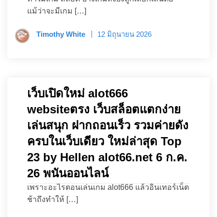
แม้ว่าจะมีเกม […]
Timothy White
12 มิถุนายน 2026
เว็บเปิดใหม่ alot666
websiteตรง เว็บสล็อตแตกง่าย
เล่นสนุก ฝากถอนเร็ว รวมค่ายดัง
ครบในเว็บเดียว ใหม่ล่าสุด Top
23 by Hellen alot66.net 6 ก.ค.
26 พนันออนไลน์
เพราะอะไรตอนเล่นเกม alot666 แล้วอินเทอร์เน็ต
ช้าถึงทำให้ […]