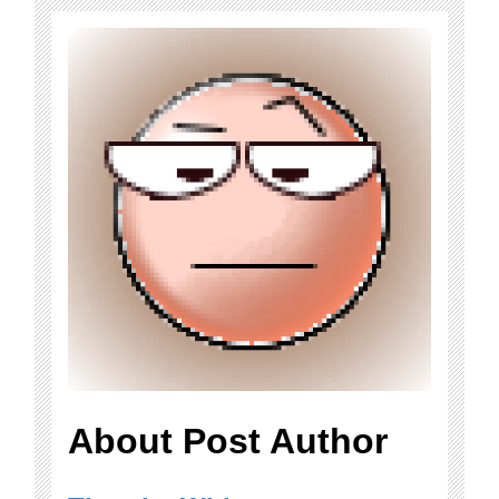
About Post Author