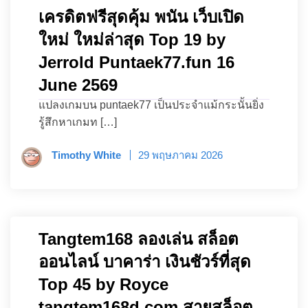
เครดิตฟรีสุดคุ้ม พนัน เว็บเปิด
ใหม่ ใหม่ล่าสุด Top 19 by
Jerrold Puntaek77.fun 16
June 2569
แปลงเกมบน puntaek77 เป็นประจำแม้กระนั้นยิ่ง
รู้สึกหาเกมท […]
Timothy White
29 พฤษภาคม 2026
Tangtem168 ลองเล่น สล็อต
ออนไลน์ บาคาร่า เงินชัวร์ที่สุด
Top 45 by Royce
tangtem168d.com สายสล็อต