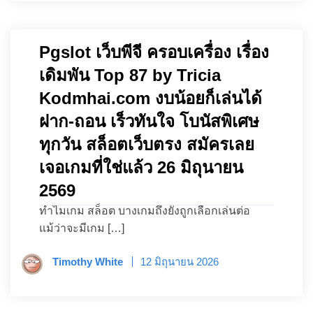
Pgslot เว็บพีจี ครอบเครื่อง เรื่อง
เดิมพัน Top 87 by Tricia
Kodmhai.com งบน้อยก็เล่นได้
ฝาก-ถอน เร็วทันใจ โบนัสพิเศษ
ทุกวัน สล็อตเว็บตรง สมัครเลย
เจอเกมที่ใช่แล้ว 26 มิถุนายน
2569
ทำไมเกม สล็อต บางเกมถึงยังถูกเลือกเล่นต่อ
แม้ว่าจะมีเกม […]
Timothy White
12 มิถุนายน 2026