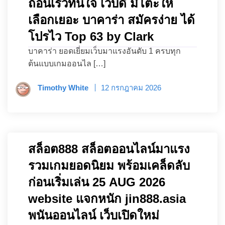
ถอนเร็วทันใจ เว็บดี มีโต๊ะให้
เลือกเยอะ บาคาร่า สมัครง่าย ได้
โปรไว Top 63 by Clark
บาคาร่า ยอดเยี่ยมเว็บมาแรงอันดับ 1 ครบทุก
ต้นแบบเกมออนไล […]
Timothy White
12 กรกฎาคม 2026
สล็อต888 สล็อตออนไลน์มาแรง
รวมเกมยอดนิยม พร้อมเคล็ดลับ
ก่อนเริ่มเล่น 25 AUG 2026
website แจกหนัก jin888.asia
พนันออนไลน์ เว็บเปิดใหม่