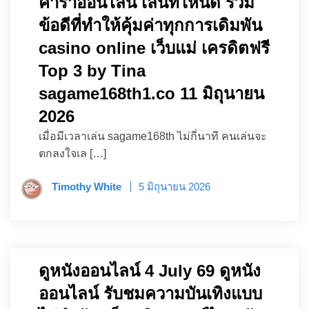
คาร่าออนไลน์ เล่นที่ไหนดี รวม
ข้อดีที่ทำให้คุ้มค่าทุกการเดิมพัน
casino online เว็บแม่ เครดิตฟรี
Top 3 by Tina
sagame168th1.co 11 มิถุนายน
2026
เมื่อมีเวลาเล่น sagame168th ไม่กี่นาที คนเล่นจะ
ตกลงใจเล […]
Timothy White
5 มิถุนายน 2026
ดูหนังออนไลน์ 4 July 69 ดูหนัง
ออนไลน์ รับชมความบันเทิงแบบ