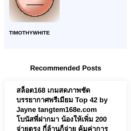
TIMOTHYWHITE
Recommended Posts
สล็อต168 เกมสดภาพชัด
บรรยากาศพรีเมียม Top 42 by
Jayne tangtem168e.com
โบนัสพี่ฝากมา น้องให้เพิ่ม 200
จ่ายตรง กี่ล้านก็จ่าย คุ้มค่าการ