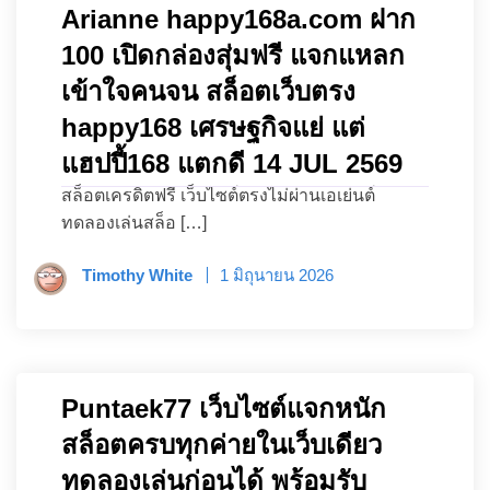
Arianne happy168a.com ฝาก
100 เปิดกล่องสุ่มฟรี แจกแหลก
เข้าใจคนจน สล็อตเว็บตรง
happy168 เศรษฐกิจแย่ แต่
แฮปปี้168 แตกดี 14 JUL 2569
สล็อตเครดิตฟรี เว็บไซต์ตรงไม่ผ่านเอเย่นต์
ทดลองเล่นสล็อ […]
Timothy White
1 มิถุนายน 2026
Puntaek77 เว็บไซต์แจกหนัก
สล็อตครบทุกค่ายในเว็บเดียว
ทดลองเล่นก่อนได้ พร้อมรับ