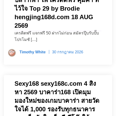
ไว้ใจ Top 29 by Brodie
hengjing168d.com 18 AUG
2569
เครดิตฟรี แจกฟรี 50 ฝากไม่ก่อน สมัครปุ๊บรับปั๊บ
โปรโมชั […]
Timothy White
30 กรกฎาคม 2026
Sexy168 sexy168c.com 4 สิง
หา 2569 บาคาร่า168 เปิดมุม
มองใหม่ของเกมบาคาร่า สายวัด
ใจได้ 1,000 รองรับทุกธนาคาร