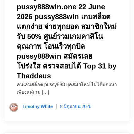
pussy888win.one 22 June
2026 pussy888win เกมสล็อต
แตกง่าย จ่ายทุกยอด สมาชิกใหม่
รับ 50% ศูนย์รวมเกมคาสิโน
คุณภาพ โอนเร็วทุกบิล
pussy888win สมัครเลย
โปร่งใส ตรวจสอบได้ Top 31 by
Thaddeus
คนเล่นสล็อต pussy888 ยุคสมัยใหม่ ไม่ได้มองหา
เพียงแค่เกม […]
Timothy White
8 มิถุนายน 2026