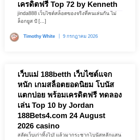
เครดิตฟรี Top 72 by Kenneth
jinda888 เว็บไซต์สล็อตของจริงที่คนเล่นกัน ไม่
ล็อกยูส ปั […]
Timothy White
9 กรกฎาคม 2026
เว็บแม่ 188betth เว็บไซต์แจก
หนัก เกมสล็อตยอดนิยม โบนัส
แตกบ่อย พร้อมเครดิตฟรี ทดลอง
เล่น Top 10 by Jordan
188Bets4.com 24 August
2026 casino
สลัดเว็บเก่าทิ้งไป! แล้วมากระชากโบนัสหลักแสน