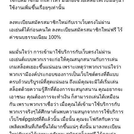
ใจกับสมาชิกมากเท่าไหร่ มันก็ยิ่งช่วยเหลือให้เว็บนั้นๆน่า
ใช้งานเพิ่มขึ้นเรื่อยๆเท่านั้น
ลงทะเบียนสมัครสมาชิกใหม่กับเราเว็บตรงไม่ผ่าน
เอเย่นต์ได้ก่อนคนใด ลงทะเบียนสมัครสมาชิกใหม่ฟรี ไร้
ค่าขนบธรรมเนียม 100%
ผมมั่นใจว่า การเข้ามาใช้บริการกับเว็บตรงไม่ผ่าน
เอเย่นต์แบบพวกเราจะก่อให้คุณสนุกสนานกับการเล่น
เกมสล็อตเยอะขึ้นแน่นอน เพราะเหตุว่าพวกเราแน่ใจว่า
พวกเรามีองค์ประกอบของการเป็นเว็บไซต์ตรงที่ดีแบบ
ครบถ้วนบริบูรณ์ที่สุดแน่นอน ถึงแม้คุณจะมิได้เริ่มเล่น
สล็อตด้วยความรู้สึกที่ต้องการจะสนุกสนาน คุณอยากจะ
เอาชนะ คุณต้องการจะทำเงิน ก็สามารถเล่นได้เหมือน
กัน เพราะพวกเราเชื่อว่า เมื่อคุณได้เข้ามาใช้บริการกับ
พวกเราจริงๆได้ศึกษาค้นพบความสนุกจากการใช้บริการ
เว็บไซต์pgslotที่ดีแล้วนั้น เมื่อนั้น คุณจะโฟกัสกับความ
เพลิดเพลินที่เกิดขึ้นได้มากขึ้นแน่ๆ ดังนั้น มาลงทะเบียน