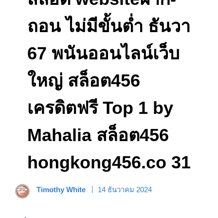
ถอน ไม่มีขั้นต่ำ ธันวา
67 พนันออนไลน์เว็บ
ใหญ่ สล็อต456
เครดิตฟรี Top 1 by
Mahalia สล็อต456
hongkong456.co 31
Timothy White
14 ธันวาคม 2024