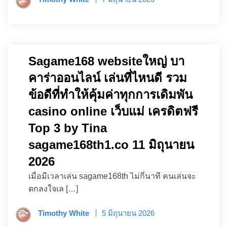
Sagame168 websiteใหญ่ บา
คาร่าออนไลน์ เล่นที่ไหนดี รวม
ข้อดีที่ทำให้คุ้มค่าทุกการเดิมพัน
casino online เว็บแม่ เครดิตฟรี
Top 3 by Tina
sagame168th1.co 11 มิถุนายน
2026
เมื่อมีเวลาเล่น sagame168th ไม่กี่นาที คนเล่นจะ
ตกลงใจเล […]
Timothy White
5 มิถุนายน 2026