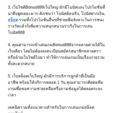
3. เว็บไซต์Bonus888เว็บใหญ่ มักมีโบนัสและโปรโมชั่นที่
น่าดึงดูดเยอะมาก ดังเช่นว่า โบนัสต้อนรับ, โบนัสฝากเงิน,
สล็อต
รวมทั้งโปรโมชั่นอื่นๆที่ช่วยเพิ่มจังหวะในการชนะ
รางวัลแล้วก็เพิ่มความสนุกสนานร่าเริงในการเล่น
โบนัส888
4. คุณสามารถเข้าเล่นเกมBonus888จากหลายค่ายได้ใน
เว็บเดียว โดยไม่ต้องลงทะเบียนสมัครสมาชิกหลายครา
หรือย้ายเว็บไซต์ไปมา ทำให้การเล่นเกมเป็นเรื่องง่ายรวม
ทั้งสะดวกสบาย
5. เว็บสล็อตเว็บใหญ่ มักมีการบริการลูกค้าที่เป็นมือ
อาชีพ พร้อมให้บริการตลอด 1 วัน คุณสามารถติดต่อทีม
งานเพื่อขอความช่วยเหลือหรือถามข้อมูลได้ตลอดระยะ
เวลา
เทคนิครวมทั้งแนวทางสำหรับในการเล่นเกมสล็อต