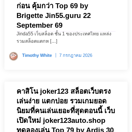
ก่อน คุ้มกว่า Top 69 by
Brigette Jin55.guru 22
September 69
Jinda55 เว็บสล็อต ชั้น 1 ของประเทศไทย แหล่ง
รวมสล็อตแตกห […]
Timothy White
7 กรกฎาคม 2026
คาสิโน joker123 สล็อตเว็บตรง
เล่นง่าย แตกบ่อย รวมเกมยอด
นิยมที่คนเล่นเยอะที่สุดตอนนี้ เว็บ
เปิดใหม่ joker123auto.shop
ทดลองเล่น Top 79 by Ardis 30