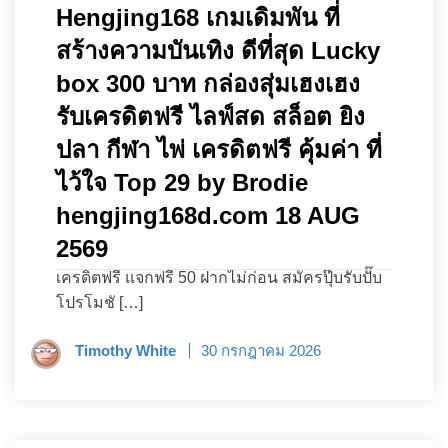
Hengjing168 เกมเดิมพัน ที่
สร้างความบันเทิง ดีที่สุด Lucky
box 300 บาท กล่องสุ่มเฮงเฮง
รับเครดิตฟรี ไลฟ์สด สล็อต ยิง
ปลา กีฬา ไพ่ เครดิตฟรี คุ้มค่า ที่
ไว้ใจ Top 29 by Brodie
hengjing168d.com 18 AUG
2569
เครดิตฟรี แจกฟรี 50 ฝากไม่ก่อน สมัครปุ๊บรับปั๊บ
โปรโมชั […]
Timothy White
30 กรกฎาคม 2026