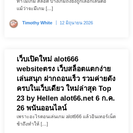
ทำไมเกม สล็อต บางเกมถึงยังถูกเลือกเล่นต่อ
แม้ว่าจะมีเกม […]
Timothy White
12 มิถุนายน 2026
เว็บเปิดใหม่ alot666
websiteตรง เว็บสล็อตแตกง่าย
เล่นสนุก ฝากถอนเร็ว รวมค่ายดัง
ครบในเว็บเดียว ใหม่ล่าสุด Top
23 by Hellen alot66.net 6 ก.ค.
26 พนันออนไลน์
เพราะอะไรตอนเล่นเกม alot666 แล้วอินเทอร์เน็ต
ช้าถึงทำให้ […]