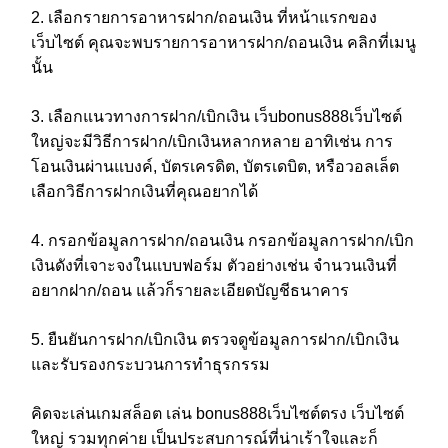
2. เลือกรายการอาหารฝาก/ถอนเงิน ที่หน้าแรกของ
เว็บไซต์ คุณจะพบรายการอาหารฝาก/ถอนเงิน คลิกที่เมนู
นั้น
3. เลือกแนวทางการฝาก/เบิกเงิน เว็บbonus888เว็บไซต์
ใหญ่จะมีวิธีการฝาก/เบิกเงินหลากหลาย อาทิเช่น การ
โอนเงินผ่านแบงค์, บัตรเครดิต, บัตรเดบิต, หรือวอลเล็ต
เลือกวิธีการฝากเงินที่คุณอยากได้
4. กรอกข้อมูลการฝาก/ถอนเงิน กรอกข้อมูลการฝาก/เบิก
เงินดังที่เจาะจงในแบบฟอร์ม ตัวอย่างเช่น จำนวนเงินที่
อยากฝาก/ถอน แล้วก็รายละเอียดบัญชีธนาคาร
5. ยืนยันการฝาก/เบิกเงิน ตรวจดูข้อมูลการฝาก/เบิกเงิน
และรับรองกระบวนการทำธุรกรรม
คิดจะเล่นเกมสล็อต เล่น bonus888เว็บไซต์ตรง เว็บไซต์
ใหญ่ รวมทุกค่าย เป็นประสบการณ์ที่น่าเร้าใจและก็