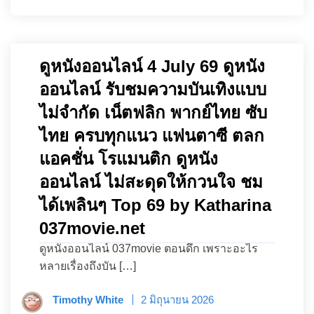
ดูหนังออนไลน์ 4 July 69 ดูหนัง
ออนไลน์ รับชมความบันเทิงแบบ
ไม่จำกัด เน็ตฟลิก พากย์ไทย ซับ
ไทย ครบทุกแนว แฟนตาซี ตลก
แอคชั่น โรแมนติก ดูหนัง
ออนไลน์ ไม่สะดุดให้กวนใจ ชม
ได้เพลินๆ Top 69 by Katharina
037movie.net
ดูหนังออนไลน์ 037movie ตอนดึก เพราะอะไร
หลายเรื่องถึงบัน […]
Timothy White
2 มิถุนายน 2026