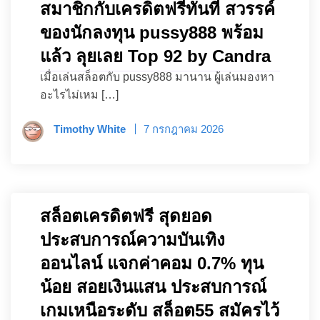
สมาชิกกับเครดิตฟรีทันที สวรรค์
ของนักลงทุน pussy888 พร้อม
แล้ว ลุยเลย Top 92 by Candra
เมื่อเล่นสล็อตกับ pussy888 มานาน ผู้เล่นมองหา
อะไรไม่เหม […]
Timothy White
7 กรกฎาคม 2026
สล็อตเครดิตฟรี สุดยอด
ประสบการณ์ความบันเทิง
ออนไลน์ แจกค่าคอม 0.7% ทุน
น้อย สอยเงินแสน ประสบการณ์
เกมเหนือระดับ สล็อต55 สมัครไว้