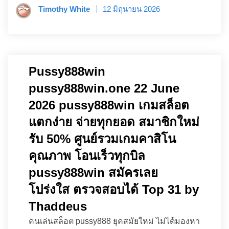
Timothy White
12 มิถุนายน 2026
Pussy888win
pussy888win.one 22 June
2026 pussy888win เกมสล็อต
แตกง่าย จ่ายทุกยอด สมาชิกใหม่
รับ 50% ศูนย์รวมเกมคาสิโน
คุณภาพ โอนเร็วทุกบิล
pussy888win สมัครเลย
โปร่งใส ตรวจสอบได้ Top 31 by
Thaddeus
คนเล่นสล็อต pussy888 ยุคสมัยใหม่ ไม่ได้มองหา