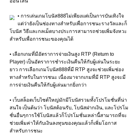
ออนไลน์
• การเล่นเกมโบนัส888ไม่เพียงแต่เป็นการบันเทิงใจ
แต่ว่ายังเป็นช่องทางสำหรับเพื่อการชนะรางวัลและก็
โบนัส วิธีและกลเม็ดบางประการสามารถช่วยเพิ่มจังหวะ
สำหรับเพื่อการชนะของคุณได้
• เลือกเกมที่มีอัตราการจ่ายเงินสูง RTP (Return to
Player) เป็นอัตราการชำระเงินคืนให้กับผู้เล่นในระยะ
ยาว การเลือกเกมโบนัส888ที่มี RTP สูงจะช่วยเพิ่มช่อง
ทางสำหรับในการชนะ เนื่องมาจากเกมที่มี RTP สูงจะมี
การจ่ายเงินคืนให้กับผู้เล่นมากยิ่งกว่า
• เว็บสล็อตเว็บไซต์ใหญ่มักมีโบนัสรวมทั้งโปรโมชั่นที่น่า
สนใจ เป็นต้นว่า โบนัสต้อนรับ, โบนัสฝากเงิน, และโปรโม
ชั่นอื่นๆการใช้โบนัสแล้วก็โปรโมชั่นเหล่านี้สามารถที่จะ
ช่วยเพิ่มค่าให้กับเงินลงทุนของคุณแล้วก็เพิ่มโอกาส
สำหรับการชนะ