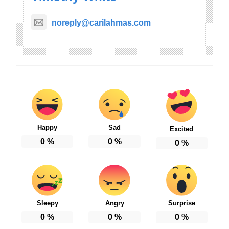
noreply@carilahmas.com
Happy
Sad
Excited
0
%
0
%
0
%
Sleepy
Angry
Surprise
0
%
0
%
0
%