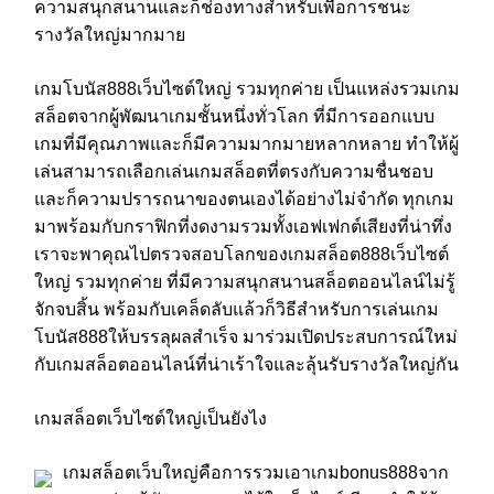
ความสนุกสนานและก็ช่องทางสำหรับเพื่อการชนะ
รางวัลใหญ่มากมาย
เกมโบนัส888เว็บไซต์ใหญ่ รวมทุกค่าย เป็นแหล่งรวมเกม
สล็อตจากผู้พัฒนาเกมชั้นหนึ่งทั่วโลก ที่มีการออกแบบ
เกมที่มีคุณภาพและก็มีความมากมายหลากหลาย ทำให้ผู้
เล่นสามารถเลือกเล่นเกมสล็อตที่ตรงกับความชื่นชอบ
และก็ความปรารถนาของตนเองได้อย่างไม่จำกัด ทุกเกม
มาพร้อมกับกราฟิกที่งดงามรวมทั้งเอฟเฟกต์เสียงที่น่าทึ่ง
เราจะพาคุณไปตรวจสอบโลกของเกมสล็อต888เว็บไซต์
ใหญ่ รวมทุกค่าย ที่มีความสนุกสนานสล็อตออนไลน์ไม่รู้
จักจบสิ้น พร้อมกับเคล็ดลับแล้วก็วิธีสำหรับการเล่นเกม
โบนัส888ให้บรรลุผลสำเร็จ มาร่วมเปิดประสบการณ์ใหม่
กับเกมสล็อตออนไลน์ที่น่าเร้าใจและลุ้นรับรางวัลใหญ่กัน
เกมสล็อตเว็บไซต์ใหญ่เป็นยังไง
เกมสล็อตเว็บใหญ่คือการรวมเอาเกมbonus888จาก