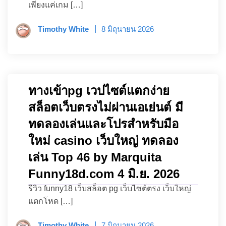
เพียงแค่เกม […]
Timothy White
8 มิถุนายน 2026
ทางเข้าpg เวปไซต์แตกง่าย
สล็อตเว็บตรงไม่ผ่านเอเย่นต์ มี
ทดลองเล่นและโปรสำหรับมือ
ใหม่ casino เว็บใหญ่ ทดลอง
เล่น Top 46 by Marquita
Funny18d.com 4 มิ.ย. 2026
รีวิว funny18 เว็บสล็อต pg เว็บไซต์ตรง เว็บใหญ่
แตกโหด […]
Timothy White
7 มิถุนายน 2026