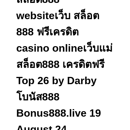
websiteเว็บ สล็อต
888 ฟรีเครดิต
casino onlineเว็บแม่
สล็อต888 เครดิตฟรี
Top 26 by Darby
โบนัส888
Bonus888.live 19
August 24