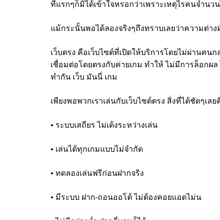
ทีแรกๆก็มิได้เข้าใจหรอกว่าเพราะเหตุไรคนจำนวนไม่น
แม้กระนั้นพอได้ลองจริงๆถึงทราบเลยว่าความต่างมัน
เว็บตรง คือเว็บไซต์ที่เปิดให้บริการโดยไม่ผ่านคน
เชื่อมต่อโดยตรงกับค่ายเกม ทำให้ ไม่มีการล็อกผล 
ทำกัน เว็บ มันนี่ เกม
เพียงพอพวกเราเล่นกับเว็บไซต์ตรง สิ่งที่ได้ชัดๆเลย
• ระบบเสถียร ไม่เด้งระหว่างเล่น
• เล่นได้ทุกเกมแบบไม่จำกัด
• ทดลองเล่นฟรีก่อนฝากจริง
• มีระบบ ฝาก-ถอนออโต้ ไม่ต้องคอยแอดไม่น