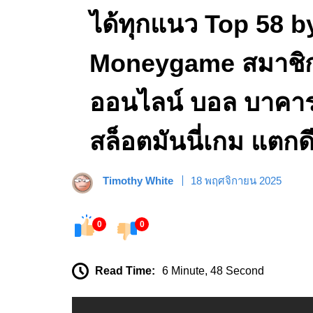
ได้ทุกแนว Top 58 
Moneygame สมาชิกใ
ออนไลน์ บอล บาคาร่
สล็อตมันนี่เกม แตกด
Timothy White
18 พฤศจิกายน 2025
0
0
Read Time:
6 Minute, 48 Second