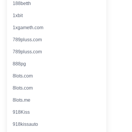
188betth
1xbit
1xgameth.com
789pluss.com
789pluss.com
888pg
8lots.com
8lots.com
8lots.me
918Kiss
918kissauto