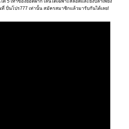
ได้ 5 เท่าของยอดฝาก เล่นได้เฉพาะสล็อตและยิงปลาเพียง
ันที่ ปั่นโปร777 เท่านั้น สมัครสมาชิกแล้วมารับกันได้เลย!