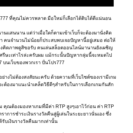
 ที่คุณไม่ควรพลาด มือใหม่ก็เลือกได้ดิบได้ดีแน่นอน
แสนนาน แต่ว่าเมื่อใดก็ตามเข้าเว็บก็จะต้องมานั่งคิด
ว่า คนจำนวนไม่น้อยก็ประสบพบเจอปัญหานี้อยู่เสมอ ต่อให้
คิดภาพดูสิขอรับ คนเล่นสล็อตออนไลน์มานานยังเผชิญ
ศรีษะเท่าไรล่ะครับผม แม้กระนั้นปัญหากลุ่มนี้จะหมดไป
ร77 บนเว็บของพวกเรา ปั่นโปร777
อย่างไม่ต้องสงสัยนะครับ ด้วยความที่เว็บไซต์ของเรามีเกม
จะต้องมาแนะนำเคล็ดวิธีดีๆสำหรับในการเลือกเกมกันสัก
ผม คุณต้องมองหาเกมที่มีค่า RTP สูงๆเอาไว้ก่อน ค่า RTP
ตราการชำระเงินรางวัลคืนสู่ผู้เล่นในระยะยาวนั่นเอง ซึ่ง
รับเงินรางวัลคืนมากเท่านั้น