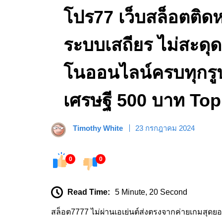
โปร77 เว็บสล็อตติด
ระบบเสถียร ไม่สะดุด
โนออนไลน์ครบทุกร
เศรษฐี 500 บาท Top
Timothy White
23 กรกฎาคม 2024
0
0
Read Time:
5 Minute, 20 Second
สล็อต7777 ไม่ผ่านเอเย่นต์ส่งตรงจากค่ายเกมสุด