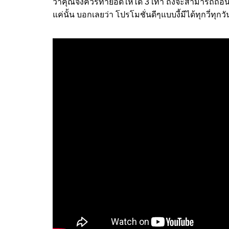
ว่าคุณจึงควรทำยอดให้ได้ 3 เท่า ถึงจะสามารถถอน
แค่นั้น บอกเลยว่า โปรโมชั่นดีๆแบบงี้มีได้ทุกวี่ทุกว