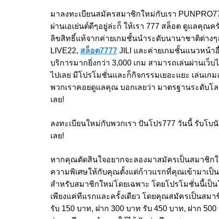
มาลงทะเบียนสมัครสมาชิกใหม่กับเรา PUNPRO777
ผ่านเอเย่นต์ดีๆอยู่ล่ะก็ ให้เรา 777 สล็อต ดูแลคุณค
ลิขสิทธิ์แท้จากค่ายเกมชั้นนำระดับนานาชาติต่า
LIVE22,
สล็อต7777
JILI และค่ายเกมชั้นแนวหน้า
บริการมากยิ่งกว่า 3,000 เกม สามารถเล่นผ่านเว็บไ
ไปเลย มีโปรโมชั่นและก็กิจกรรมเยอะแยะ เล่นเกม
พวกเราคอยดูแลคุณ บอกเลยว่า มาตรฐานระดับโลกท
เลย!
ลงทะเบียนใหม่กับพวกเรา ปันโปร777 วันนี้ รับโบน
เลย!
หากคุณตัดสินใจอยากจะลองมาสมัครเป็นสมาชิกใหม่
ความพิเศษให้กับคุณตั้งแต่ก้าวแรกที่คุณเข้ามาเป
สำหรับสมาชิกใหม่โดยเฉพาะ โดยโปรโมชั่นนี้เป็นโ
เพียงแค่ทีแรกและครั้งเดียว โดยคุณสมัครเป็นสมา
รับ 150 บาท, ฝาก 300 บาท รับ 450 บาท, ฝาก 500