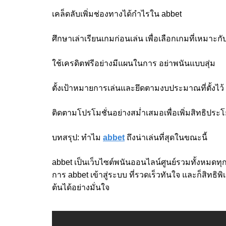
เคล็ดลับเพิ่มช่องทางได้กำไรใน abbet
ศึกษาเล่าเรียนเกมก่อนเล่น เพื่อเลือกเกมที่เหมาะ
ใช้เครดิตฟรีอย่างมีแผนในการ อย่าพนันแบบสุ่ม
ตั้งเป้าหมายการเล่นและยึดตามงบประมาณที่ตั้งไว้
ติดตามโปรโมชั่นอย่างสม่ำเสมอเพื่อเพิ่มสิทธิประโ
บทสรุป: ทำไม
abbet
ถึงน่าเล่นที่สุดในขณะนี้
abbet เป็นเว็บไซต์พนันออนไลน์ศูนย์รวมทั้งหมดทุ
การ abbet เข้าสู่ระบบ ที่รวดเร็วทันใจ และก็สิทธิพิเ
ต้นได้อย่างมั่นใจ