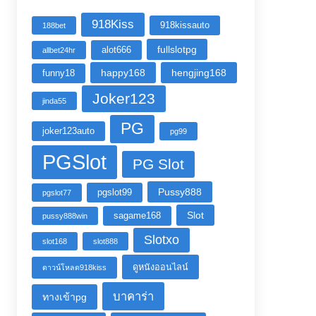
918Kiss
918kissauto
188bet
fullslotpg
alot666
allbet24hr
happy168
hengjing168
funny18
Joker123
jinda55
PG
joker123auto
pg99
PGSlot
PG Slot
Pussy888
pgslot99
pgslot77
Slot
sagame168
pussy888win
Slotxo
slot168
slot888
ดูหนังออนไลน์
ดาวน์โหลด918kiss
บาคาร่า
ทางเข้าpg