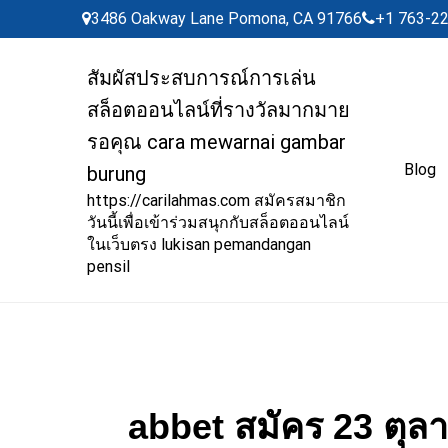
Skip
3486 Oakway Lane Pomona, CA 91766
+1 763-2
to
content
สัมผัสประสบการณ์การเล่น
สล็อตออนไลน์ที่รางวัลมากมาย
รอคุณ cara mewarnai gambar
Blog
burung
https://carilahmas.com สมัครสมาชิก
วันนี้เพื่อเข้าร่วมสนุกกับสล็อตออนไลน์
ในเว็บตรง lukisan pemandangan
pensil
abbet สมัคร 23 ตุ