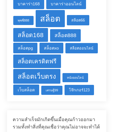
บาคาร่า168
บาคาร่าออนไลน์
สล็อต
สล็อต66
พุซซี่888
สล็อต168
สล็อต888
สล็อตpg
สล็อตxo
สล็อตออนไลน์
สล็อตเครดิตฟรี
สล็อตเว็บตรง
หนังออนไลน์
เว็บสล็อต
โจ๊กเกอร์123
เศรษฐี99
ความสำเร็จมักเกิดขึ้นเมื่อคุณก้าวออกมา
รวมทั้งทำสิ่งที่คุณเชื่อว่าคุณไม่อาจจะทำได้