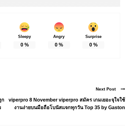
Sleepy
Angry
Surprise
0
%
0
%
0
%
Next Post
ุก
viperpro 8 November viperpro สมัคร เกมเยอะจุใจใช้
ม
งานง่ายบนมือถือโบนัสแจกทุกวัน Top 35 by Gaston