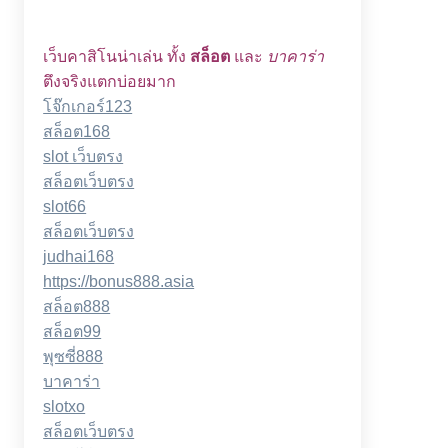
เว็บคาสิโนน่าเล่น ทั้ง
สล็อต
และ
บาคาร่า
ตึงจริงแตกบ่อยมาก
โจ๊กเกอร์123
สล็อต168
slot เว็บตรง
สล็อตเว็บตรง
slot66
สล็อตเว็บตรง
judhai168
https://bonus888.asia
สล็อต888
สล็อต99
พุซซี่888
บาคาร่า
slotxo
สล็อตเว็บตรง