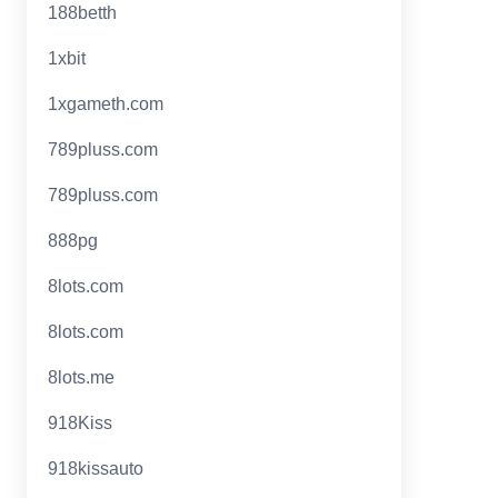
188betth
1xbit
1xgameth.com
789pluss.com
789pluss.com
888pg
8lots.com
8lots.com
8lots.me
918Kiss
918kissauto