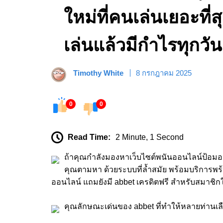
ใหม่ที่คนเล่นเยอะที่
เล่นแล้วมีกำไรทุกวั
Timothy White
8 กรกฎาคม 2025
0
0
Read Time:
2 Minute, 1 Second
ถ้าคุณกำลังมองหาเว็บไซต์พนันออนไลน์ป้อมอาจ
คุณตามหา ด้วยระบบที่ล้ำสมัย พร้อมบริการพร้
ออนไลน์ แถมยังมี abbet เครดิตฟรี สำหรับสมาชิกใ
คุณลักษณะเด่นของ abbet ที่ทำให้หลายท่านเล