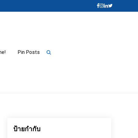
me!
Pin Posts
ป้ายกำกับ