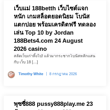
เว็บแม่ 188betth เว็บไซต์แจก
หนัก เกมสล็อตยอดนิยม โบนัส
แตกบ่อย พร้อมเครดิตฟรี ทดลอง
เล่น Top 10 by Jordan
188Bets4.com 24 August
2026 casino
สลัดเว็บเก่าทิ้งไป! แล้วมากระชากโบนัสหลักแสน
กับ เว็บ 18 […]
Timothy White
8 กรกฎาคม 2026
พุซซี่888 pussy888play.me 23