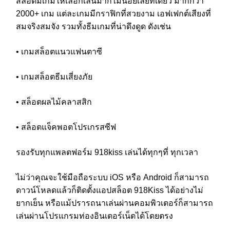
สล็อตมีเกมให้เลือกเล่นมากไม่น้อยเลยทีเดียว มากกว่า
2000+ เกม แต่ละเกมมีกราฟิกที่สวยงาม เอฟเฟกต์เสียงที่
สมจริงสมจัง รวมทั้งธีมเกมที่น่าดึงดูด ดังเช่น
• เกมสล็อตแนวแฟนตาซี
• เกมสล็อตธีมเสี่ยงภัย
• สล็อตผลไม้คลาสสิก
• สล็อตแจ็คพอตโปรเกรสซีฟ
รองรับทุกแพลตฟอร์ม 918kiss เล่นได้ทุกๆที่ ทุกเวลา
ไม่ว่าคุณจะใช้มือถือระบบ iOS หรือ Android ก็สามารถ
ดาวน์โหลดแล้วก็ติดตั้งแอปสล็อต 918Kiss ได้อย่างไม่
ยากเย็น หรือแม้ปรารถนาเล่นผ่านคอมพิวเตอร์ก็สามารถ
เล่นผ่านโปรแกรมท่องอินเตอร์เน็ตได้โดยตรง