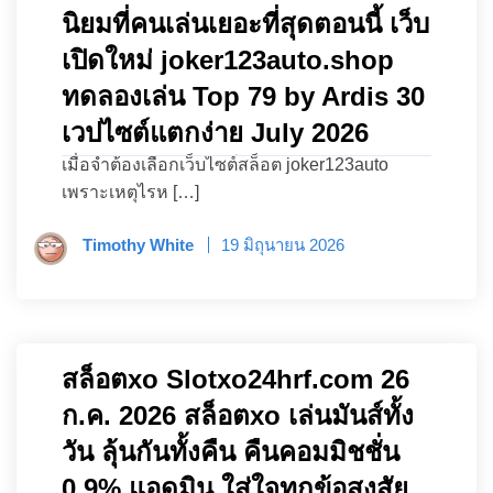
นิยมที่คนเล่นเยอะที่สุดตอนนี้ เว็บ
เปิดใหม่ joker123auto.shop
ทดลองเล่น Top 79 by Ardis 30
เวปไซต์แตกง่าย July 2026
เมื่อจำต้องเลือกเว็บไซต์สล็อต joker123auto
เพราะเหตุไรห […]
Timothy White
19 มิถุนายน 2026
สล็อตxo Slotxo24hrf.com 26
ก.ค. 2026 สล็อตxo เล่นมันส์ทั้ง
วัน ลุ้นกันทั้งคืน คืนคอมมิชชั่น
0.9% แอดมิน ใส่ใจทุกข้อสงสัย