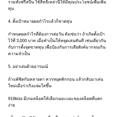
รวมทั้งฟรีสปิน ใช้สิทธิ์เหล่านี้ให้มีคุณประโยชน์เพื่อเพิ่ม
ทุน
4. ตั้งเป้าหมายผลกำไรแล้วก็ขาดทุน
กำหนดผลกำไรที่ต้องการต่อวัน ดังเช่นว่า ถ้าเกิดตั้งเป้า
ไว้ที่ 3,000 บาท เมื่อทำเป็นให้หยุดเล่นทันที เช่นเดียวกัน
กับการตั้งจุดขาดทุน เพื่อป้องกันการเสียตังค์มากจนเกิน
ความจำเป็น
5. อย่าเล่นด้วยอารมณ์
ถ้าแพ้ชิดกันหลายตา ควรหยุดพักก่อน แล้วกลับมาเล่น
ใหม่เมื่อร่าเริงแจ่มใสขึ้น
918kiss มีเกมสล็อตให้เลือกเยอะแยะของสล็อตที่แตก
ง่าย