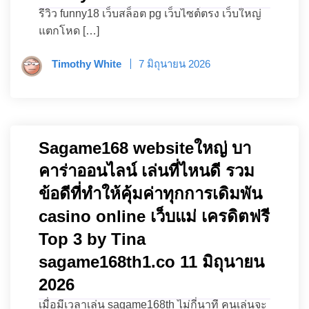
รีวิว funny18 เว็บสล็อต pg เว็บไซต์ตรง เว็บใหญ่
แตกโหด […]
Timothy White
7 มิถุนายน 2026
Sagame168 websiteใหญ่ บา
คาร่าออนไลน์ เล่นที่ไหนดี รวม
ข้อดีที่ทำให้คุ้มค่าทุกการเดิมพัน
casino online เว็บแม่ เครดิตฟรี
Top 3 by Tina
sagame168th1.co 11 มิถุนายน
2026
เมื่อมีเวลาเล่น sagame168th ไม่กี่นาที คนเล่นจะ