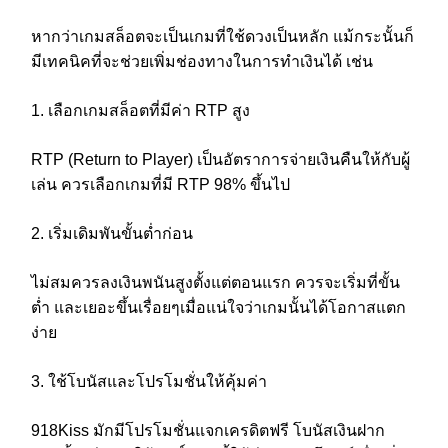
หากว่าเกมสล็อตจะเป็นเกมที่ใช้ดวงเป็นหลัก แม้กระนั้นก็
มีเทคนิคที่จะช่วยเพิ่มช่องทางในการทำเงินได้ เช่น
1. เลือกเกมสล็อตที่มีค่า RTP สูง
RTP (Return to Player) เป็นอัตราการจ่ายเงินคืนให้กับผู้
เล่น ควรเลือกเกมที่มี RTP 98% ขึ้นไป
2. เริ่มเดิมพันขั้นต่ำก่อน
ไม่สมควรลงเงินพนันสูงตั้งแต่ตอนแรก ควรจะเริ่มที่ขั้น
ต่ำ และเยอะขึ้นเรื่อยๆเมื่อแน่ใจว่าเกมนั้นได้โอกาสแตก
ง่าย
3. ใช้โบนัสและโปรโมชั่นให้คุ้มค่า
918Kiss มักมีโปรโมชั่นแจกเครดิตฟรี โบนัสเงินฝาก