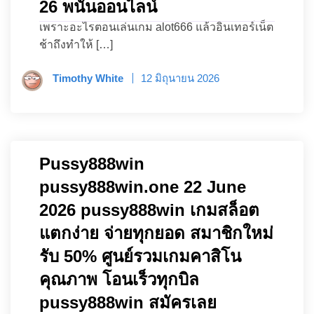
26 พนันออนไลน์
เพราะอะไรตอนเล่นเกม alot666 แล้วอินเทอร์เน็ต
ช้าถึงทำให้ […]
Timothy White
12 มิถุนายน 2026
Pussy888win
pussy888win.one 22 June
2026 pussy888win เกมสล็อต
แตกง่าย จ่ายทุกยอด สมาชิกใหม่
รับ 50% ศูนย์รวมเกมคาสิโน
คุณภาพ โอนเร็วทุกบิล
pussy888win สมัครเลย