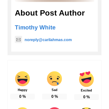
About Post Author
Timothy White
noreply@carilahmas.com
Happy
Sad
Excited
0
%
0
%
0
%