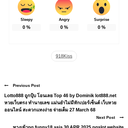
Sleepy
Angry
Surprise
0
%
0
%
0
%
918Kiss
Previous Post
Lotto888 ถูกปุ้บ โอนเลย Top 46 by Dominik lot888.net
หวยเว็บตรง ทำนายเลข แม่นยำไม่มีหักเปอร์เซ็นต์ เว็บหวย
ออนไลน์ สะดวกแทงง่าย จ่ายเต็ม 27 March 68
Next Post
ทางเข้าpg funny18.asia 30 APR 2025 pgslot website