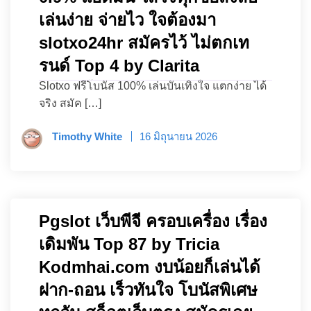
เล่นง่าย จ่ายไว ใจต้องมา
slotxo24hr สมัครไว้ ไม่ตกเท
รนด์ Top 4 by Clarita
Slotxo ฟรีโบนัส 100% เล่นบันเทิงใจ แตกง่าย ได้
จริง สมัค […]
Timothy White
16 มิถุนายน 2026
Pgslot เว็บพีจี ครอบเครื่อง เรื่อง
เดิมพัน Top 87 by Tricia
Kodmhai.com งบน้อยก็เล่นได้
ฝาก-ถอน เร็วทันใจ โบนัสพิเศษ