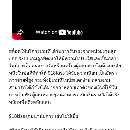
สล็อตให้บริการเกมที่ได้รับการรับรองจากหน่วยงานสุด
ยอด ระบบเกมถูกพัฒนาให้มีความโปร่งใสและเป็นกลาง
ไม่มีการล็อคผลรางวัลหรือคดโกงผู้เล่นอย่างไม่ต้องสงสัย
หนึ่งในข้อดีที่ทำให้ 918Kiss ได้รับความนิยม เป็นอัตรา
การจ่ายที่สูง รวมทั้งมีเกมที่โบนัสแตกง่าย หลายเกม
สามารถได้กำไรได้มากกว่าหลายเท่าตัวของเงินที่ใช้ใน
การเดิมพัน ผู้เล่นหลายๆคนสามารถเบิกเงินรางวัลได้จริง
หลักหมื่นถึงหลักแสน
918kiss เกมนานัปการ เล่นไม่มีเบื่อ