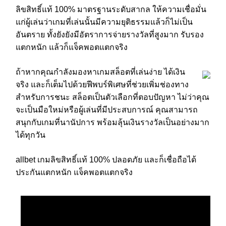
ลิขสิทธิ์แท้ 100% มาตรฐานระดับสากล ให้ความเชื่อมั่น
แก่ผู้เล่นว่าเกมที่เล่นนั้นมีความยุติธรรมแล้วก็ไม่เป็น
อันตราย ทั้งยังยังมีอัตราการจ่ายรางวัลที่สูงมาก รับรอง
แตกหนัก แล้วก็แจ็คพอตแตกจริง
ถ้าหากคุณกำลังมองหาเกมสล็อตที่เล่นง่าย ได้เงิน
จริง และก็เต็มไปด้วยฟีพบร์พิเศษที่ช่วยเพิ่มช่องทาง
สำหรับการชนะ สล็อตเป็นตัวเลือกที่ตอบปัญหา ไม่ว่าคุณ
จะเป็นมือใหม่หรือผู้เล่นที่มีประสบการณ์ คุณสามารถ
สนุกกับเกมที่นานัปการ พร้อมลุ้นเงินรางวัลเป็นอย่างมาก
ได้ทุกวัน
allbet เกมลิขสิทธิ์แท้ 100% ปลอดภัย และก็เชื่อถือได้
ประกันแตกหนัก แจ็คพอตแตกจริง