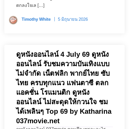
ตกลงใจเล […]
Timothy White
5 มิถุนายน 2026
ดูหนังออนไลน์ 4 July 69 ดูหนัง
ออนไลน์ รับชมความบันเทิงแบบ
ไม่จำกัด เน็ตฟลิก พากย์ไทย ซับ
ไทย ครบทุกแนว แฟนตาซี ตลก
แอคชั่น โรแมนติก ดูหนัง
ออนไลน์ ไม่สะดุดให้กวนใจ ชม
ได้เพลินๆ Top 69 by Katharina
037movie.net