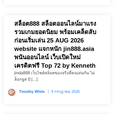
สล็อต888 สล็อตออนไลน์มาแรง
รวมเกมยอดนิยม พร้อมเคล็ดลับ
ก่อนเริ่มเล่น 25 AUG 2026
website แจกหนัก jin888.asia
พนันออนไลน์ เว็บเปิดใหม่
เครดิตฟรี Top 72 by Kenneth
jinda888 เว็บไซต์สล็อตของจริงที่คนเล่นกัน ไม่
ล็อกยูส ปั […]
Timothy White
9 กรกฎาคม 2026