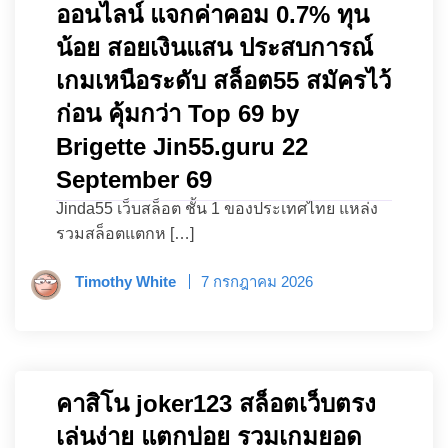
ออนไลน์ แจกค่าคอม 0.7% ทุน
น้อย สอยเงินแสน ประสบการณ์
เกมเหนือระดับ สล็อต55 สมัครไว้
ก่อน คุ้มกว่า Top 69 by
Brigette Jin55.guru 22
September 69
Jinda55 เว็บสล็อต ชั้น 1 ของประเทศไทย แหล่ง
รวมสล็อตแตกห […]
Timothy White
7 กรกฎาคม 2026
คาสิโน joker123 สล็อตเว็บตรง
เล่นง่าย แตกบ่อย รวมเกมยอด