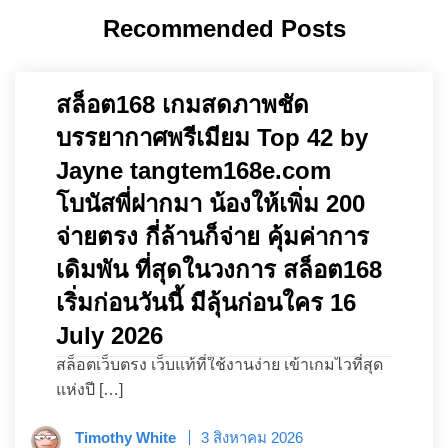
Recommended Posts
สล็อต168 เกมสดภาพชัด
บรรยากาศพรีเมียม Top 42 by
Jayne tangtem168e.com
โบนัสพี่ฝากมา น้องให้เพิ่ม 200
จ่ายตรง กี่ล้านก็จ่าย คุ้มค่าการ
เดิมพัน ที่สุดในวงการ สล็อต168
เริ่มก่อนวันนี้ มีลุ้นก่อนใคร 16
July 2026
สล็อตเว็บตรง เว็บแท้ที่ใช้งานง่าย เข้าเกมไวที่สุด
แห่งปี […]
Timothy White
3 สิงหาคม 2026