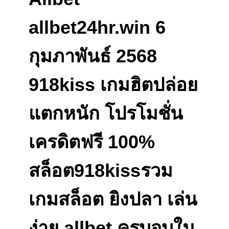
allbet24hr.win 6
กุมภาพันธ์ 2568
918kiss เกมฮิตปล่อย
แตกหนัก โปรโมชั่น
เครดิตฟรี 100%
สล็อต918kissรวม
เกมสล็อต ยิงปลา เล่น
ง่าย allbet ครบจบใน