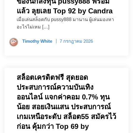
ของนักลงทุน pussy888 พร้อม
แล้ว ลุยเลย Top 92 by Candra
เมื่อเล่นสล็อตกับ pussy888 มานาน ผู้เล่นมองหา
อะไรไม่เหม […]
Timothy White
7 กรกฎาคม 2026
สล็อตเครดิตฟรี สุดยอด
ประสบการณ์ความบันเทิง
ออนไลน์ แจกค่าคอม 0.7% ทุน
น้อย สอยเงินแสน ประสบการณ์
เกมเหนือระดับ สล็อต55 สมัครไว้
ก่อน คุ้มกว่า Top 69 by