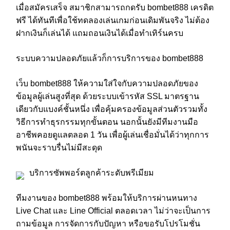
เมื่อสมัครเสร็จ สมาชิกสามารถกดรับ bombet888 เครดิต
ฟรี ได้ทันทีเพื่อใช้ทดลองเล่นเกมก่อนเดิมพันจริง ไม่ต้อง
ฝากเงินก็เล่นได้ แถมถอนเงินได้เมื่อทำเทิร์นครบ
ระบบความปลอดภัยแล้วก็การบริการของ bombet888
เว็บ bombet888 ให้ความใส่ใจกับความปลอดภัยของ
ข้อมูลผู้เล่นสูงที่สุด ด้วยระบบเข้ารหัส SSL มาตรฐาน
เดียวกับแบงค์ชั้นหนึ่ง เพื่อคุ้มครองข้อมูลส่วนตัวรวมทั้ง
วิธีการทำธุรกรรมทุกขั้นตอน นอกนั้นยังมีทีมงานมือ
อาชีพคอยดูแลตลอด 1 วัน เพื่อผู้เล่นเชื่อมั่นได้ว่าทุกการ
พนันจะราบรื่นไม่มีสะดุด
บริการซัพพอร์ตลูกค้าระดับพรีเมียม
ทีมงานของ bombet888 พร้อมให้บริการผ่านหนทาง
Live Chat และ Line Official ตลอดเวลา ไม่ว่าจะเป็นการ
ถามข้อมูล การจัดการกับปัญหา หรือขอรับโปรโมชั่น