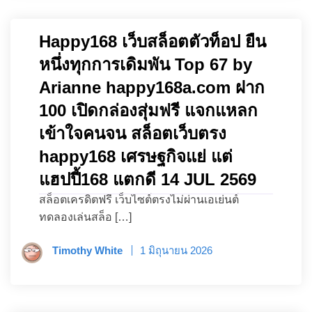
Happy168 เว็บสล็อตตัวท็อป ยืน
หนึ่งทุกการเดิมพัน Top 67 by
Arianne happy168a.com ฝาก
100 เปิดกล่องสุ่มฟรี แจกแหลก
เข้าใจคนจน สล็อตเว็บตรง
happy168 เศรษฐกิจแย่ แต่
แฮปปี้168 แตกดี 14 JUL 2569
สล็อตเครดิตฟรี เว็บไซต์ตรงไม่ผ่านเอเย่นต์
ทดลองเล่นสล็อ […]
Timothy White
1 มิถุนายน 2026