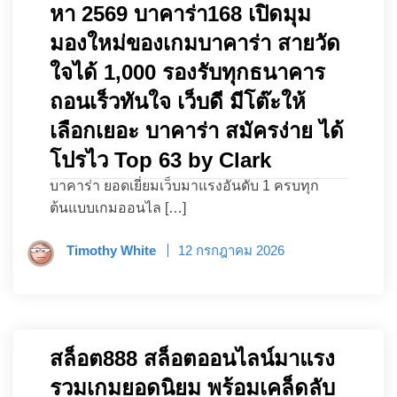
หา 2569 บาคาร่า168 เปิดมุม
มองใหม่ของเกมบาคาร่า สายวัด
ใจได้ 1,000 รองรับทุกธนาคาร
ถอนเร็วทันใจ เว็บดี มีโต๊ะให้
เลือกเยอะ บาคาร่า สมัครง่าย ได้
โปรไว Top 63 by Clark
บาคาร่า ยอดเยี่ยมเว็บมาแรงอันดับ 1 ครบทุก
ต้นแบบเกมออนไล […]
Timothy White
12 กรกฎาคม 2026
สล็อต888 สล็อตออนไลน์มาแรง
รวมเกมยอดนิยม พร้อมเคล็ดลับ