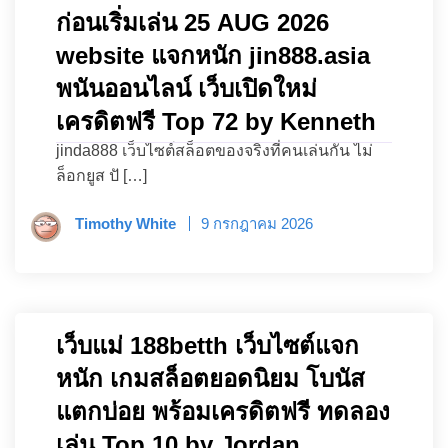
ก่อนเริ่มเล่น 25 AUG 2026
website แจกหนัก jin888.asia
พนันออนไลน์ เว็บเปิดใหม่
เครดิตฟรี Top 72 by Kenneth
jinda888 เว็บไซต์สล็อตของจริงที่คนเล่นกัน ไม่
ล็อกยูส ปั […]
Timothy White
9 กรกฎาคม 2026
เว็บแม่ 188betth เว็บไซต์แจก
หนัก เกมสล็อตยอดนิยม โบนัส
แตกบ่อย พร้อมเครดิตฟรี ทดลอง
เล่น Top 10 by Jordan