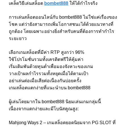
เคล็ดวิธีเล่นสล็อต
bombet888
ให้ได้กำไรจริง
การเล่นสล็อตออนไลน์กับ bombet888 ไม่ใช่แค่เรื่องของ
โชค แต่ว่ายังสามารถเพิ่มโอกาสชนะได้ด้วยแนวทางที่
ถูกต้อง โดยเฉพาะอย่างยิ่งสำหรับคนที่ต้องการทำกำไร
ระยะยาว
เลือกเกมสล็อตที่มีค่า RTP สูงกว่า 96%
ใช้โปรโมชั่นรวมทั้งเครดิตฟรีให้คุ้มค่า
เริ่มเดิมพันด้วยทุนต่ำเพื่อมองจังหวะของเกม
วางเป้าผลกำไรรวมทั้งหยุดเมื่อได้ตามเป้า
อย่าเล่นต่อเมื่อเสียต่อเนื่องกันบ่อยครั้ง
เกมสล็อตแตกง่ายที่แนะนำบน bombet888
ผู้เล่นโดยมากใน bombet888 นิยมเล่นเกมกลุ่มนี้
เนื่องจากแตกง่ายและมีโบนัสคูณสูง:
Mahjong Ways 2 – เกมสล็อตยอดนิยมจาก PG SLOT ที่