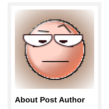
About Post Author