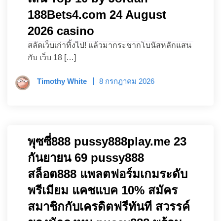
188Bets4.com 24 August
2026 casino
สลัดเว็บเก่าทิ้งไป! แล้วมากระชากโบนัสหลักแสน
กับ เว็บ 18 […]
Timothy White
8 กรกฎาคม 2026
พุซซี่888 pussy888play.me 23
กันยายน 69 pussy888
สล็อต888 แพลตฟอร์มเกมระดับ
พรีเมียม แคชแบค 10% สมัคร
สมาชิกกับเครดิตฟรีทันที สวรรค์