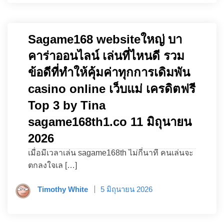
Sagame168 websiteใหญ่ บา
คาร่าออนไลน์ เล่นที่ไหนดี รวม
ข้อดีที่ทำให้คุ้มค่าทุกการเดิมพัน
casino online เว็บแม่ เครดิตฟรี
Top 3 by Tina
sagame168th1.co 11 มิถุนายน
2026
เมื่อมีเวลาเล่น sagame168th ไม่กี่นาที คนเล่นจะ
ตกลงใจเล […]
Timothy White
5 มิถุนายน 2026