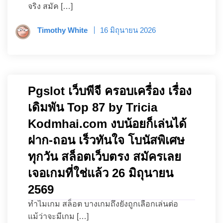
จริง สมัค […]
Timothy White
16 มิถุนายน 2026
Pgslot เว็บพีจี ครอบเครื่อง เรื่อง
เดิมพัน Top 87 by Tricia
Kodmhai.com งบน้อยก็เล่นได้
ฝาก-ถอน เร็วทันใจ โบนัสพิเศษ
ทุกวัน สล็อตเว็บตรง สมัครเลย
เจอเกมที่ใช่แล้ว 26 มิถุนายน
2569
ทำไมเกม สล็อต บางเกมถึงยังถูกเลือกเล่นต่อ
แม้ว่าจะมีเกม […]