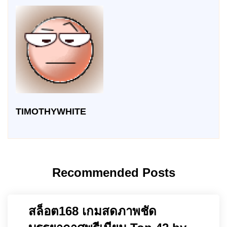
TIMOTHYWHITE
Recommended Posts
สล็อต168 เกมสดภาพชัด