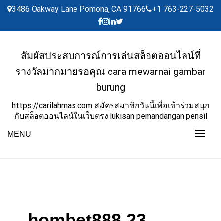
Skip
3486 Oakway Lane Pomona, CA 91766
+1 763-227-5032
to
content
สัมผัสประสบการณ์การเล่นสล็อตออนไลน์ที่
รางวัลมากมายรอคุณ cara mewarnai gambar
burung
https://carilahmas.com สมัครสมาชิกวันนี้เพื่อเข้าร่วมสนุก
กับสล็อตออนไลน์ในเว็บตรง lukisan pemandangan pensil
MENU
bombet888 23