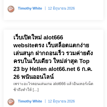
Timothy White
12 มิถุนายน 2026
เว็บเปิดใหม่ alot666
websiteตรง เว็บสล็อตแตกง่าย
เล่นสนุก ฝากถอนเร็ว รวมค่ายดัง
ครบในเว็บเดียว ใหม่ล่าสุด Top
23 by Hellen alot66.net 6 ก.ค.
26 พนันออนไลน์
เพราะอะไรตอนเล่นเกม alot666 แล้วอินเทอร์เน็ต
ช้าถึงทำให้ […]
Timothy White
12 มิถุนายน 2026