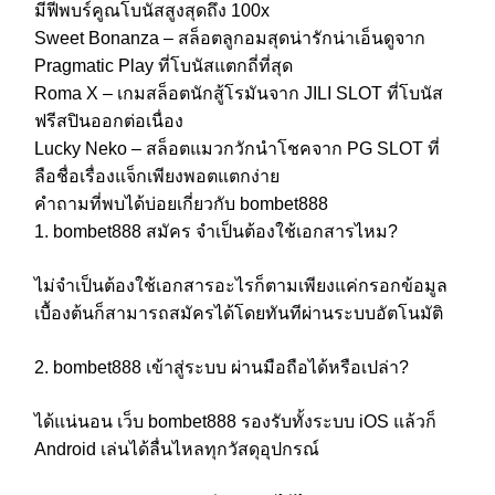
มีฟีพบร์คูณโบนัสสูงสุดถึง 100x
Sweet Bonanza – สล็อตลูกอมสุดน่ารักน่าเอ็นดูจาก
Pragmatic Play ที่โบนัสแตกถี่ที่สุด
Roma X – เกมสล็อตนักสู้โรมันจาก JILI SLOT ที่โบนัส
ฟรีสปินออกต่อเนื่อง
Lucky Neko – สล็อตแมวกวักนำโชคจาก PG SLOT ที่
ลือชื่อเรื่องแจ็กเพียงพอตแตกง่าย
คำถามที่พบได้บ่อยเกี่ยวกับ bombet888
1. bombet888 สมัคร จำเป็นต้องใช้เอกสารไหม?
ไม่จำเป็นต้องใช้เอกสารอะไรก็ตามเพียงแค่กรอกข้อมูล
เบื้องต้นก็สามารถสมัครได้โดยทันทีผ่านระบบอัตโนมัติ
2. bombet888 เข้าสู่ระบบ ผ่านมือถือได้หรือเปล่า?
ได้แน่นอน เว็บ bombet888 รองรับทั้งระบบ iOS แล้วก็
Android เล่นได้ลื่นไหลทุกวัสดุอุปกรณ์