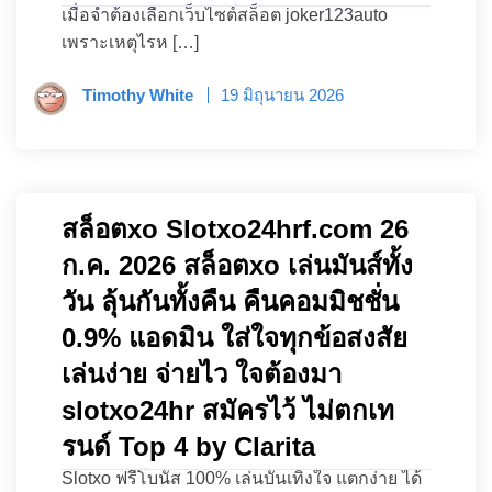
เมื่อจำต้องเลือกเว็บไซต์สล็อต joker123auto
เพราะเหตุไรห […]
Timothy White
19 มิถุนายน 2026
สล็อตxo Slotxo24hrf.com 26
ก.ค. 2026 สล็อตxo เล่นมันส์ทั้ง
วัน ลุ้นกันทั้งคืน คืนคอมมิชชั่น
0.9% แอดมิน ใส่ใจทุกข้อสงสัย
เล่นง่าย จ่ายไว ใจต้องมา
slotxo24hr สมัครไว้ ไม่ตกเท
รนด์ Top 4 by Clarita
Slotxo ฟรีโบนัส 100% เล่นบันเทิงใจ แตกง่าย ได้