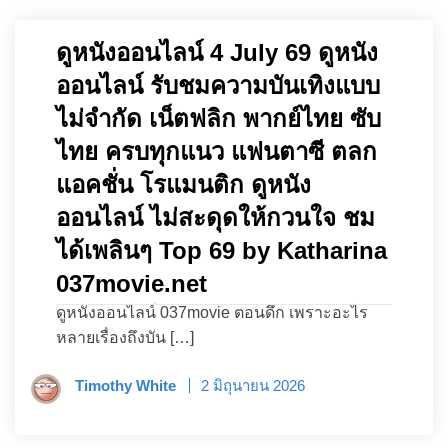
ดูหนังออนไลน์ 4 July 69 ดูหนัง
ออนไลน์ รับชมความบันเทิงแบบ
ไม่จำกัด เน็ตฟลิก พากย์ไทย ซับ
ไทย ครบทุกแนว แฟนตาซี ตลก
แอคชั่น โรแมนติก ดูหนัง
ออนไลน์ ไม่สะดุดให้กวนใจ ชม
ได้เพลินๆ Top 69 by Katharina
037movie.net
ดูหนังออนไลน์ 037movie ตอนดึก เพราะอะไร
หลายเรื่องถึงบัน […]
Timothy White
2 มิถุนายน 2026