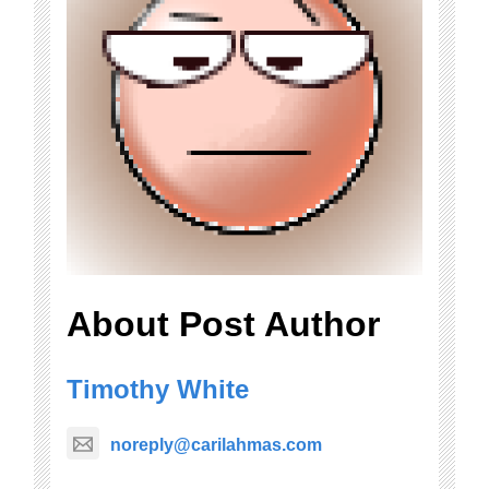
About Post Author
Timothy White
noreply@carilahmas.com