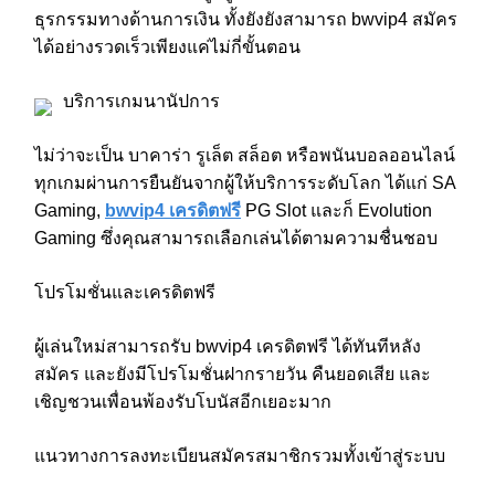
ธุรกรรมทางด้านการเงิน ทั้งยังยังสามารถ bwvip4 สมัคร
ได้อย่างรวดเร็วเพียงแค่ไม่กี่ขั้นตอน
บริการเกมนานัปการ
ไม่ว่าจะเป็น บาคาร่า รูเล็ต สล็อต หรือพนันบอลออนไลน์
ทุกเกมผ่านการยืนยันจากผู้ให้บริการระดับโลก ได้แก่ SA
Gaming,
bwvip4 เครดิตฟรี
PG Slot และก็ Evolution
Gaming ซึ่งคุณสามารถเลือกเล่นได้ตามความชื่นชอบ
โปรโมชั่นและเครดิตฟรี
ผู้เล่นใหม่สามารถรับ bwvip4 เครดิตฟรี ได้ทันทีหลัง
สมัคร และยังมีโปรโมชั่นฝากรายวัน คืนยอดเสีย และ
เชิญชวนเพื่อนพ้องรับโบนัสอีกเยอะมาก
แนวทางการลงทะเบียนสมัครสมาชิกรวมทั้งเข้าสู่ระบบ