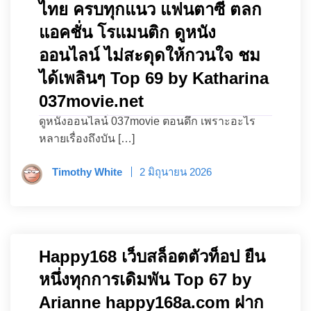
ไทย ครบทุกแนว แฟนตาซี ตลก
แอคชั่น โรแมนติก ดูหนัง
ออนไลน์ ไม่สะดุดให้กวนใจ ชม
ได้เพลินๆ Top 69 by Katharina
037movie.net
ดูหนังออนไลน์ 037movie ตอนดึก เพราะอะไร
หลายเรื่องถึงบัน […]
Timothy White
2 มิถุนายน 2026
Happy168 เว็บสล็อตตัวท็อป ยืน
หนึ่งทุกการเดิมพัน Top 67 by
Arianne happy168a.com ฝาก