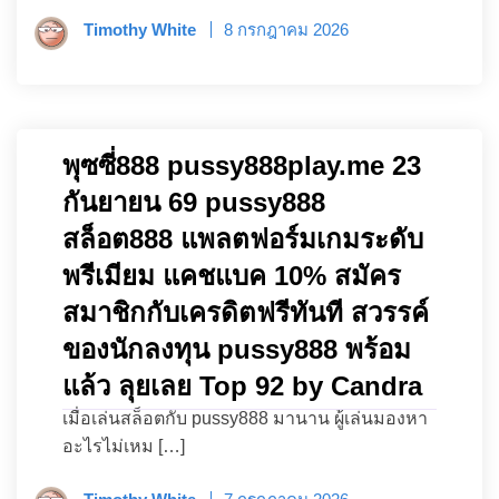
Timothy White
8 กรกฎาคม 2026
พุซซี่888 pussy888play.me 23
กันยายน 69 pussy888
สล็อต888 แพลตฟอร์มเกมระดับ
พรีเมียม แคชแบค 10% สมัคร
สมาชิกกับเครดิตฟรีทันที สวรรค์
ของนักลงทุน pussy888 พร้อม
แล้ว ลุยเลย Top 92 by Candra
เมื่อเล่นสล็อตกับ pussy888 มานาน ผู้เล่นมองหา
อะไรไม่เหม […]