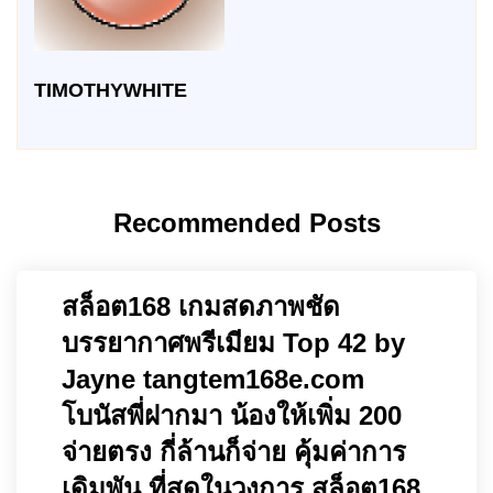
TIMOTHYWHITE
Recommended Posts
สล็อต168 เกมสดภาพชัด
บรรยากาศพรีเมียม Top 42 by
Jayne tangtem168e.com
โบนัสพี่ฝากมา น้องให้เพิ่ม 200
จ่ายตรง กี่ล้านก็จ่าย คุ้มค่าการ
เดิมพัน ที่สุดในวงการ สล็อต168