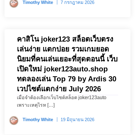
Timothy White
7 กรกฎาคม 2026
คาสิโน joker123 สล็อตเว็บตรง
เล่นง่าย แตกบ่อย รวมเกมยอด
นิยมที่คนเล่นเยอะที่สุดตอนนี้ เว็บ
เปิดใหม่ joker123auto.shop
ทดลองเล่น Top 79 by Ardis 30
เวปไซต์แตกง่าย July 2026
เมื่อจำต้องเลือกเว็บไซต์สล็อต joker123auto
เพราะเหตุไรห […]
Timothy White
19 มิถุนายน 2026