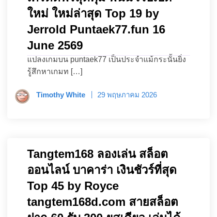
ใหม่ ใหม่ล่าสุด Top 19 by
Jerrold Puntaek77.fun 16
June 2569
แปลงเกมบน puntaek77 เป็นประจำแม้กระนั้นยิ่ง
รู้สึกหาเกมท […]
Timothy White
29 พฤษภาคม 2026
Tangtem168 ลองเล่น สล็อต
ออนไลน์ บาคาร่า เงินชัวร์ที่สุด
Top 45 by Royce
tangtem168d.com สายสล็อต