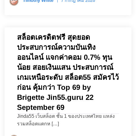
Timothy White
7 กรกฎาคม 2026
สล็อตเครดิตฟรี สุดยอด
ประสบการณ์ความบันเทิง
ออนไลน์ แจกค่าคอม 0.7% ทุน
น้อย สอยเงินแสน ประสบการณ์
เกมเหนือระดับ สล็อต55 สมัครไว้
ก่อน คุ้มกว่า Top 69 by
Brigette Jin55.guru 22
September 69
Jinda55 เว็บสล็อต ชั้น 1 ของประเทศไทย แหล่ง
รวมสล็อตแตกห […]