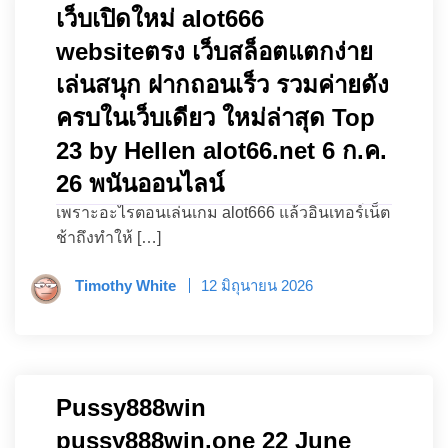
เว็บเปิดใหม่ alot666
websiteตรง เว็บสล็อตแตกง่าย
เล่นสนุก ฝากถอนเร็ว รวมค่ายดัง
ครบในเว็บเดียว ใหม่ล่าสุด Top
23 by Hellen alot66.net 6 ก.ค.
26 พนันออนไลน์
เพราะอะไรตอนเล่นเกม alot666 แล้วอินเทอร์เน็ต
ช้าถึงทำให้ […]
Timothy White
12 มิถุนายน 2026
Pussy888win
pussy888win.one 22 June