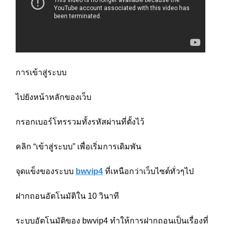
การเข้าสู่ระบบ
ไปยังหน้าหลักของเว็บ
กรอกเบอร์โทรรวมทั้งรหัสผ่านที่ตั้งไว้
คลิก “เข้าสู่ระบบ” เพื่อเริ่มการเดิมพัน
จุดแข็งของระบบ
bwvip4
ที่เหนือกว่าเว็บไซต์ทั่วๆไป
ฝากถอนอัตโนมัติใน 10 วินาที
ระบบอัตโนมัติของ bwvip4 ทำให้การฝากถอนเป็นเรื่องที่