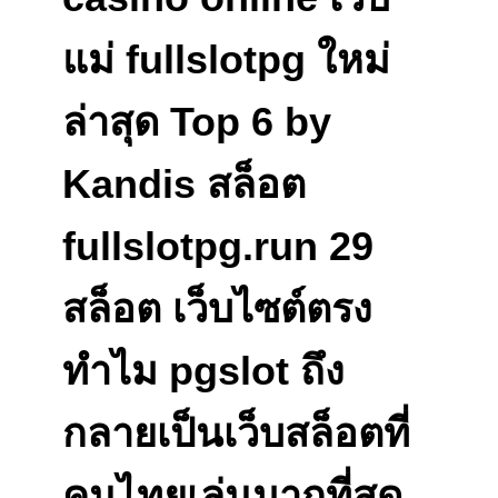
แม่ fullslotpg ใหม่
ล่าสุด Top 6 by
Kandis สล็อต
fullslotpg.run 29
สล็อต เว็บไซต์ตรง
ทำไม pgslot ถึง
กลายเป็นเว็บสล็อตที่
คนไทยเล่นมากที่สุด