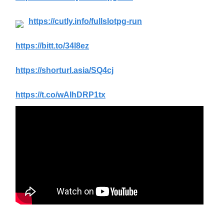
https://cutly.info/fullslotpg-run
https://bitt.to/34l8ez
https://shorturl.asia/SQ4cj
https://t.co/wAIhDRP1tx