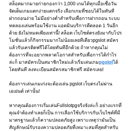
สล็อตมากมายก่ายกองกว่า 1,000 เกมได้ทุกเมื่อเชื่อวัน
จัดเต็มเกมแตกง่ายแตกจริง เลือกเกมที่ชอบได้ในทันที
ฝากถอนง่าย ไม่มีอย่างต่ำสำหรับเพื่อการฝากถอน ระบบ
ทดลองเล่นพร้อมใช้งาน แอดมินบริการดีตลอด 1 วันอีก
ด้วย ยังไม่หมดเพียงเท่านี้! สล็อต เว็บไซต์ตรงยังมากับโปร
โมชั่นแล้วก็กิจกรรมมากไม่น้อยเลยทีเดียวpgslot สมัคร
แล้วรับเครดิตฟรีได้โดยทันทีอีกด้วย ถ้าหากคุณไม่
ต้องการที่จะอยากพลาดโอกาสสำหรับเพื่อการได้กำไร
ล่ะก็ มาสมัครเป็นสมาชิกใหม่แล้วเริ่มเล่นเกม
pgslot
ได้
โดยทันที ลงทะเบียนสมัครสมาชิกฟรี สมัครเลย!
ต้องการเล่นเกมเก่งจะต้องเล่น pgslot เว็บตรงไม่ผ่าน
เอเย่นต์ เท่านั้น!
หากคุณต้องการเริ่มเล่นFullslotpgจริงจังล่ะก็ อย่างแรกที่
คุณจำต้องทำเลยก็เป็น การเลือกใช้บริการกับเว็บไซต์ที่มี
มาตรฐานแล้วก็ความปลอดภัยสูง เพราะเหตุว่ามันเป็น
สัญลักษณ์รับรองความปลอดภัยที่เหมาะสมที่สุดสำหรับ