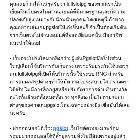
คุณเลยก็ว่าได้ แน่ๆครับว่า fullslotpg ของพวกเราเป็น
เยี่ยมในเว็บตรงไม่ผ่านเอเย่นต์ที่มีมาตรฐานและก็ความ
ปลอดภัยสูง เหมาะกับนักพนันทุกคน โดยเหตุนี้ ถ้าหาก
คุณอยากเล่นเกมpgslotให้เก่งขึ้นล่ะก็ จำเป็นต้องเริ่มต้น
จากเว็บตรงไม่ผ่านเอเย่นต์ที่ยอดเยี่ยมแค่นั้น มืออาชีพ
แนะนำให้เลย!
• เว็บตรงโปร่งใสมากยิ่งกว่า: ผู้เล่นPgslotมือโปรส่วน
ใหญ่เลือกใช้บริการกับเว็บตรง เพราะรับประกันได้เลยว่า
เกมfullslotpgที่เปิดให้บริการนั้นใช้ระบบ RNG สำหรับ
การสุ่มผลสรุปต่างๆทำให้มีความโปร่งสบายใส ตรวจตรา
ได้จริง ไม่มีการล็อกยูสหรือปรับอัตราการจ่ายเงินรางวัล
อะไรก็แล้วแต่ทั้งหมดทั้งปวง ทุกสิ่งจะเป็นไปตามระบบ
ต่างๆของค่ายเกมpgslotโดยเฉพาะอย่างยิ่ง เชื่อมั่นได้เลย
นะครับ
• ฝากถอนออโต้เร็ว:
pgslot
เว็บไซต์ตรงจะมาพร้อม
ระบบฝากถอนออโต้ที่ล้ำยุครวมทั้งไม่มีอันตรายอยู่แล้ว