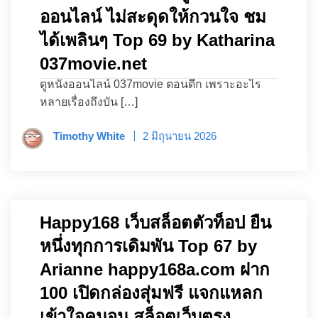
ออนไลน์ ไม่สะดุดให้กวนใจ ชม
ได้เพลินๆ Top 69 by Katharina
037movie.net
ดูหนังออนไลน์ 037movie ตอนดึก เพราะอะไร
หลายเรื่องถึงบัน […]
Timothy White
2 มิถุนายน 2026
Happy168 เว็บสล็อตตัวท็อป ยืน
หนึ่งทุกการเดิมพัน Top 67 by
Arianne happy168a.com ฝาก
100 เปิดกล่องสุ่มฟรี แจกแหลก
เข้าใจคนจน สล็อตเว็บตรง