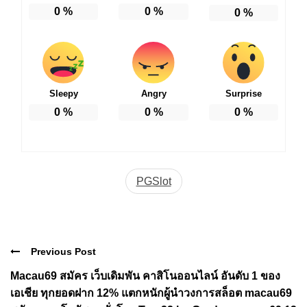
0
%
0
%
0
%
Sleepy
Angry
Surprise
0
%
0
%
0
%
PGSlot
Previous Post
Macau69 สมัคร เว็บเดิมพัน คาสิโนออนไลน์ อันดับ 1 ของ
เอเชีย ทุกยอดฝาก 12% แตกหนักผู้นำวงการสล็อต macau69