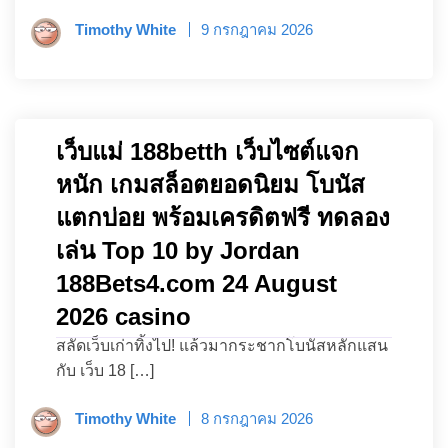
Timothy White
9 กรกฎาคม 2026
เว็บแม่ 188betth เว็บไซต์แจก
หนัก เกมสล็อตยอดนิยม โบนัส
แตกบ่อย พร้อมเครดิตฟรี ทดลอง
เล่น Top 10 by Jordan
188Bets4.com 24 August
2026 casino
สลัดเว็บเก่าทิ้งไป! แล้วมากระชากโบนัสหลักแสน
กับ เว็บ 18 […]
Timothy White
8 กรกฎาคม 2026