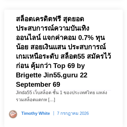
สล็อตเครดิตฟรี สุดยอด
ประสบการณ์ความบันเทิง
ออนไลน์ แจกค่าคอม 0.7% ทุน
น้อย สอยเงินแสน ประสบการณ์
เกมเหนือระดับ สล็อต55 สมัครไว้
ก่อน คุ้มกว่า Top 69 by
Brigette Jin55.guru 22
September 69
Jinda55 เว็บสล็อต ชั้น 1 ของประเทศไทย แหล่ง
รวมสล็อตแตกห […]
Timothy White
7 กรกฎาคม 2026