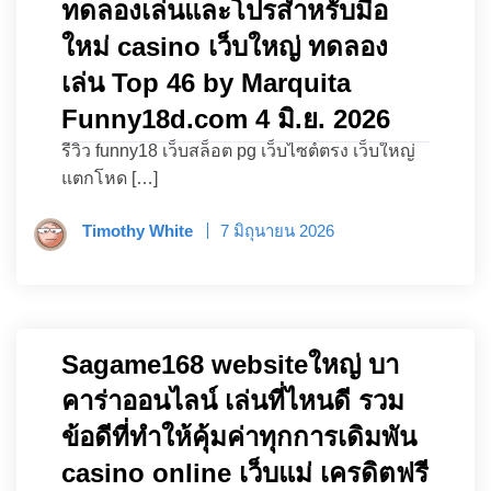
ทดลองเล่นและโปรสำหรับมือ
ใหม่ casino เว็บใหญ่ ทดลอง
เล่น Top 46 by Marquita
Funny18d.com 4 มิ.ย. 2026
รีวิว funny18 เว็บสล็อต pg เว็บไซต์ตรง เว็บใหญ่
แตกโหด […]
Timothy White
7 มิถุนายน 2026
Sagame168 websiteใหญ่ บา
คาร่าออนไลน์ เล่นที่ไหนดี รวม
ข้อดีที่ทำให้คุ้มค่าทุกการเดิมพัน
casino online เว็บแม่ เครดิตฟรี