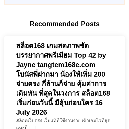
Recommended Posts
สล็อต168 เกมสดภาพชัด
บรรยากาศพรีเมียม Top 42 by
Jayne tangtem168e.com
โบนัสพี่ฝากมา น้องให้เพิ่ม 200
จ่ายตรง กี่ล้านก็จ่าย คุ้มค่าการ
เดิมพัน ที่สุดในวงการ สล็อต168
เริ่มก่อนวันนี้ มีลุ้นก่อนใคร 16
July 2026
สล็อตเว็บตรง เว็บแท้ที่ใช้งานง่าย เข้าเกมไวที่สุด
แห่งปี […]