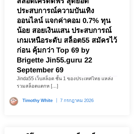
สล็อตเครดิตฟรี สุดยอด
ประสบการณ์ความบันเทิง
ออนไลน์ แจกค่าคอม 0.7% ทุน
น้อย สอยเงินแสน ประสบการณ์
เกมเหนือระดับ สล็อต55 สมัครไว้
ก่อน คุ้มกว่า Top 69 by
Brigette Jin55.guru 22
September 69
Jinda55 เว็บสล็อต ชั้น 1 ของประเทศไทย แหล่ง
รวมสล็อตแตกห […]
Timothy White
7 กรกฎาคม 2026