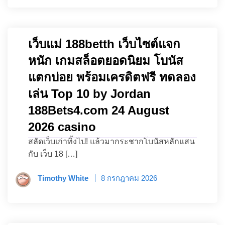
เว็บแม่ 188betth เว็บไซต์แจก
หนัก เกมสล็อตยอดนิยม โบนัส
แตกบ่อย พร้อมเครดิตฟรี ทดลอง
เล่น Top 10 by Jordan
188Bets4.com 24 August
2026 casino
สลัดเว็บเก่าทิ้งไป! แล้วมากระชากโบนัสหลักแสน
กับ เว็บ 18 […]
Timothy White
8 กรกฎาคม 2026