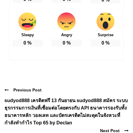
Sleepy
Angry
Surprise
0
%
0
%
0
%
Previous Post
sudyod888 เครดิตฟรี 13 กันยายน sudyod888 สมัคร ระบบ
ธุรกรรมการเงินที่เชื่อมต่อโดยตรงกับ API ธนาคารรองรับทั้ง
ธนาคารหลัก วอลเลท และบัตรเครดิตไม่สะดุดในจังหวะที่
กำลังทำกำไร Top 65 by Declan
Next Post