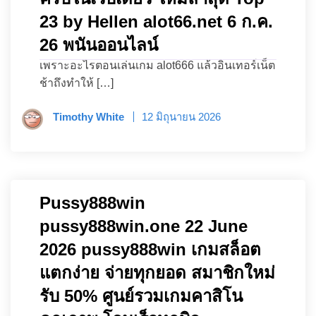
23 by Hellen alot66.net 6 ก.ค.
26 พนันออนไลน์
เพราะอะไรตอนเล่นเกม alot666 แล้วอินเทอร์เน็ต
ช้าถึงทำให้ […]
Timothy White
12 มิถุนายน 2026
Pussy888win
pussy888win.one 22 June
2026 pussy888win เกมสล็อต
แตกง่าย จ่ายทุกยอด สมาชิกใหม่
รับ 50% ศูนย์รวมเกมคาสิโน