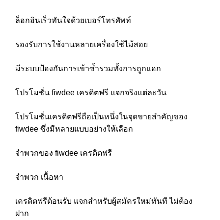
ล็อกอินเร็วทันใจด้วยเบอร์โทรศัพท์
รองรับการใช้งานหลายเครื่องใช้ไม้สอย
มีระบบป้องกันการเข้าซ้ำรวมทั้งการถูกแฮก
โปรโมชั่น fiwdee เครดิตฟรี แจกจริงแต่ละวัน
โปรโมชั่นเครดิตฟรีถือเป็นหนึ่งในจุดขายสำคัญของ
fiwdee ซึ่งมีหลายแบบอย่างให้เลือก
จำพวกของ fiwdee เครดิตฟรี
จำพวก เนื้อหา
เครดิตฟรีต้อนรับ แจกสำหรับผู้สมัครใหม่ทันที ไม่ต้อง
ฝาก