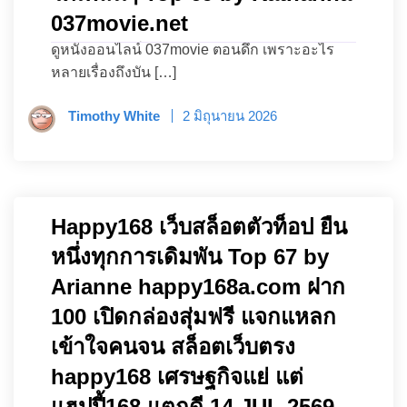
037movie.net
ดูหนังออนไลน์ 037movie ตอนดึก เพราะอะไร
หลายเรื่องถึงบัน […]
Timothy White
2 มิถุนายน 2026
Happy168 เว็บสล็อตตัวท็อป ยืน
หนึ่งทุกการเดิมพัน Top 67 by
Arianne happy168a.com ฝาก
100 เปิดกล่องสุ่มฟรี แจกแหลก
เข้าใจคนจน สล็อตเว็บตรง
happy168 เศรษฐกิจแย่ แต่
แฮปปี้168 แตกดี 14 JUL 2569