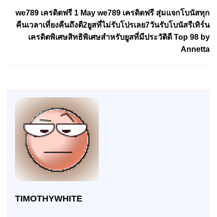
we789 เครดิตฟรี 1 May we789 เครดิตฟรี สุ่มแจกโบนัสทุก
คืนเวลาเที่ยงคืนถึงตี2ยูสที่ไม่รับโปรเลย7วันรับโบนัสรีเทิร์น
เครดิตพิเศษสิทธิพิเศษสำหรับยูสที่มีประวัติดี Top 98 by
Annetta
TIMOTHYWHITE