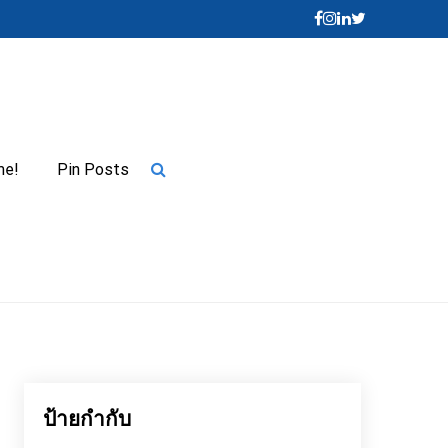
me!
Pin Posts
ป้ายกำกับ