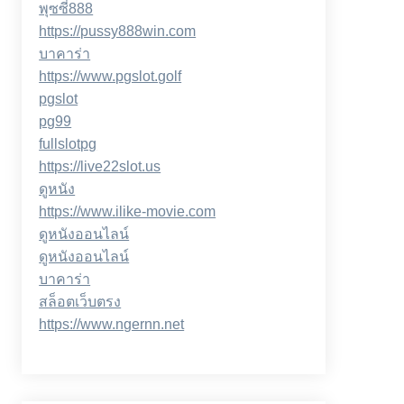
พุซซี่888
https://pussy888win.com
บาคาร่า
https://www.pgslot.golf
pgslot
pg99
fullslotpg
https://live22slot.us
ดูหนัง
https://www.ilike-movie.com
ดูหนังออนไลน์
ดูหนังออนไลน์
บาคาร่า
สล็อตเว็บตรง
https://www.ngernn.net