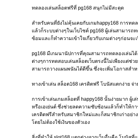
ทดลองเล่นสล็อตฟรีที่ pg168 สนุกไม่มีสะดุด
สำหรับคนที่ยังไม่คุ้นเคยกับเกมhappy168 การทดลอง
แล้วก็ระบบต่างๆในเว็บไซต์ pg168 ผู้เล่นสามารถ
ซ้อมและก็ทำความเข้าใจเกี่ยวกับเกมต่างๆก่อนจะเริ่
pg168 มีเกมนานัปการที่คุณสามารถทดลองเล่นได้ ไม่
ต่างๆการทดสอบเล่นสล็อตเว็บตรงนี้ไม่เพียงแต่ช่วยทำ
สามารถวางแผนพนันได้ดีขึ้น ซึ่งจะเพิ่มโอกาสสำหรั
ทางเข้าเล่น สล็อต168 เครดิตฟรี โบนัสแตกง่าย จ่
การเข้าเล่นเกมสล็อตที่ happy168 นั้นง่ายมาก ผู้เ
หรือเอเย่นต์ ซึ่งช่วยลดความซับซ้อนแล้วก็ทำให้ก
เครดิตฟรีสำหรับสมาชิกใหม่และก็สมาชิกเก่าอย่างต่
โดยไม่ต้องใช้เงินของตัวเอง
สิ่งที่ทำให้ slot168 แตกต่างจากเว็บอื่นคือ โบนัสที