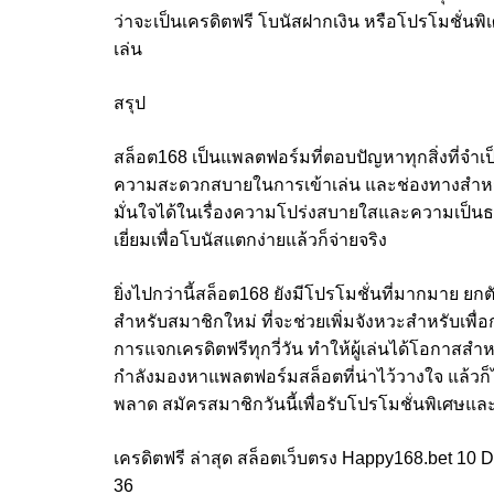
ว่าจะเป็นเครดิตฟรี โบนัสฝากเงิน หรือโปรโมชั่นพ
เล่น
สรุป
สล็อต168 เป็นแพลตฟอร์มที่ตอบปัญหาทุกสิ่งที่จำเ
ความสะดวกสบายในการเข้าเล่น และช่องทางสำหรับ
มั่นใจได้ในเรื่องความโปร่งสบายใสและความเป็น
เยี่ยมเพื่อโบนัสแตกง่ายแล้วก็จ่ายจริง
ยิ่งไปกว่านี้สล็อต168 ยังมีโปรโมชั่นที่มากมาย ยก
สำหรับสมาชิกใหม่ ที่จะช่วยเพิ่มจังหวะสำหรับเพื่
การแจกเครดิตฟรีทุกวี่วัน ทำให้ผู้เล่นได้โอกาสสำห
กำลังมองหาแพลตฟอร์มสล็อตที่น่าไว้วางใจ แล้วก็
พลาด สมัครสมาชิกวันนี้เพื่อรับโปรโมชั่นพิเศษและเ
เครดิตฟรี ล่าสุด สล็อตเว็บตรง Happy168.bet 10 DE
36