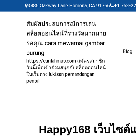
Skip
3486 Oakway Lane Pomona, CA 91766
+1 763-2
to
content
สัมผัสประสบการณ์การเล่น
สล็อตออนไลน์ที่รางวัลมากมาย
รอคุณ cara mewarnai gambar
Blog
burung
https://carilahmas.com สมัครสมาชิก
วันนี้เพื่อเข้าร่วมสนุกกับสล็อตออนไลน์
ในเว็บตรง lukisan pemandangan
pensil
Happy168 เว็บไซต์แ