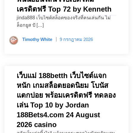
เครดิตฟรี Top 72 by Kenneth
jinda888 เว็บไซต์สล็อตของจริงที่คนเล่นกัน ไม่
ล็อกยูส ปั […]
Timothy White
9 กรกฎาคม 2026
เว็บแม่ 188betth เว็บไซต์แจก
หนัก เกมสล็อตยอดนิยม โบนัส
แตกบ่อย พร้อมเครดิตฟรี ทดลอง
เล่น Top 10 by Jordan
188Bets4.com 24 August
2026 casino