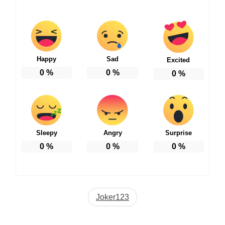
Happy
Sad
Excited
0
%
0
%
0
%
Sleepy
Angry
Surprise
0
%
0
%
0
%
Joker123