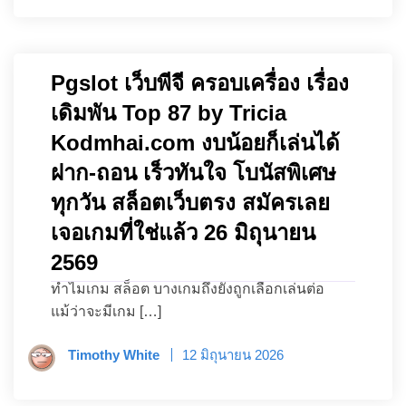
Pgslot เว็บพีจี ครอบเครื่อง เรื่อง
เดิมพัน Top 87 by Tricia
Kodmhai.com งบน้อยก็เล่นได้
ฝาก-ถอน เร็วทันใจ โบนัสพิเศษ
ทุกวัน สล็อตเว็บตรง สมัครเลย
เจอเกมที่ใช่แล้ว 26 มิถุนายน
2569
ทำไมเกม สล็อต บางเกมถึงยังถูกเลือกเล่นต่อ
แม้ว่าจะมีเกม […]
Timothy White
12 มิถุนายน 2026