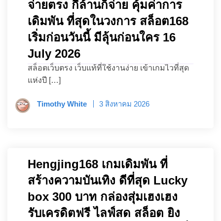
จ่ายตรง กี่ล้านก็จ่าย คุ้มค่าการ
เดิมพัน ที่สุดในวงการ สล็อต168
เริ่มก่อนวันนี้ มีลุ้นก่อนใคร 16
July 2026
สล็อตเว็บตรง เว็บแท้ที่ใช้งานง่าย เข้าเกมไวที่สุด
แห่งปี […]
Timothy White
3 สิงหาคม 2026
Hengjing168 เกมเดิมพัน ที่
สร้างความบันเทิง ดีที่สุด Lucky
box 300 บาท กล่องสุ่มเฮงเฮง
รับเครดิตฟรี ไลฟ์สด สล็อต ยิง