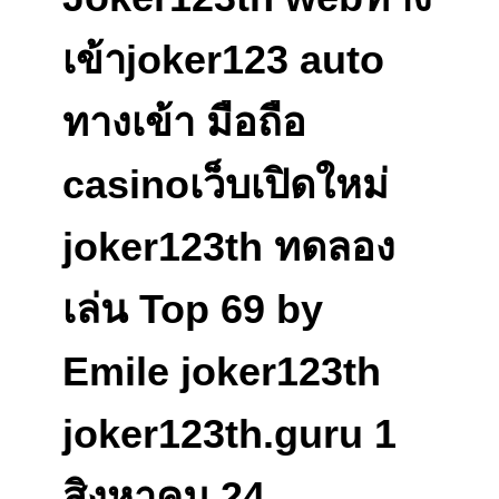
เข้าjoker123 auto
ทางเข้า มือถือ
casinoเว็บเปิดใหม่
joker123th ทดลอง
เล่น Top 69 by
Emile joker123th
joker123th.guru 1
สิงหาคม 24