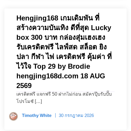
Hengjing168 เกมเดิมพัน ที่
สร้างความบันเทิง ดีที่สุด Lucky
box 300 บาท กล่องสุ่มเฮงเฮง
รับเครดิตฟรี ไลฟ์สด สล็อต ยิง
ปลา กีฬา ไพ่ เครดิตฟรี คุ้มค่า ที่
ไว้ใจ Top 29 by Brodie
hengjing168d.com 18 AUG
2569
เครดิตฟรี แจกฟรี 50 ฝากไม่ก่อน สมัครปุ๊บรับปั๊บ
โปรโมชั […]
Timothy White
30 กรกฎาคม 2026