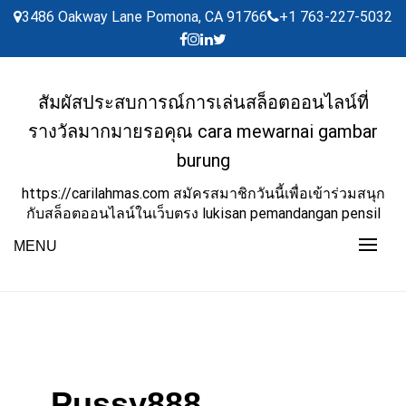
Skip
3486 Oakway Lane Pomona, CA 91766
+1 763-227-5032
to
content
สัมผัสประสบการณ์การเล่นสล็อตออนไลน์ที่
รางวัลมากมายรอคุณ cara mewarnai gambar
burung
https://carilahmas.com สมัครสมาชิกวันนี้เพื่อเข้าร่วมสนุก
กับสล็อตออนไลน์ในเว็บตรง lukisan pemandangan pensil
MENU
Pussy888