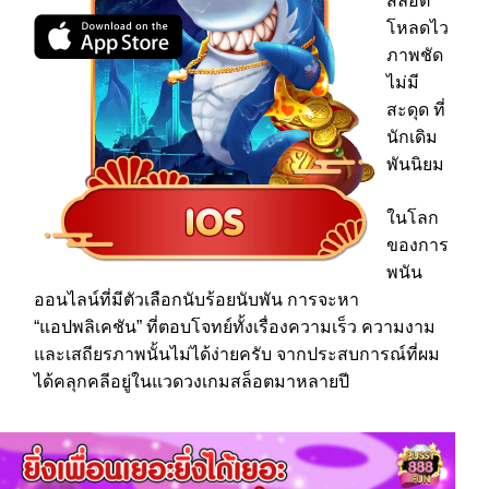
สล็อต
โหลดไว
ภาพชัด
ไม่มี
สะดุด ที่
นักเดิม
พันนิยม
ในโลก
ของการ
พนัน
ออนไลน์ที่มีตัวเลือกนับร้อยนับพัน การจะหา
“แอปพลิเคชัน” ที่ตอบโจทย์ทั้งเรื่องความเร็ว ความงาม
และเสถียรภาพนั้นไม่ได้ง่ายครับ จากประสบการณ์ที่ผม
ได้คลุกคลีอยู่ในแวดวงเกมสล็อตมาหลายปี