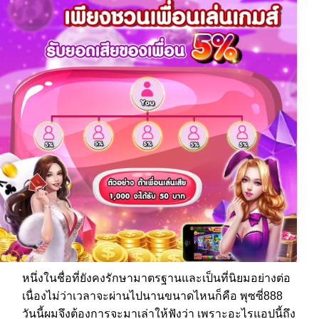
หนึ่งในชื่อที่ยังคงรักษามาตรฐานและเป็นที่นิยมอย่างต่อ
เนื่องไม่ว่าเวลาจะผ่านไปนานขนาดไหนก็คือ พุซซี่888
วันนี้ผมจึงต้องการจะมาเล่าให้ฟังว่า เพราะอะไรแอปนี้ถึง