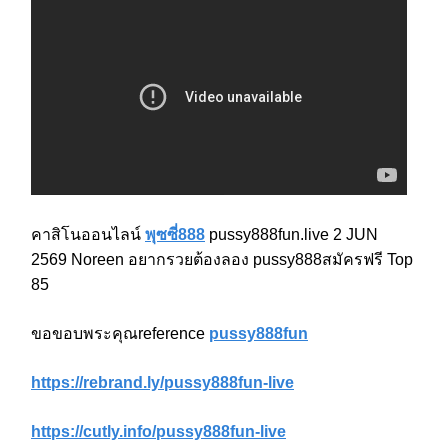
คาสิโนออนไลน์
พุซซี่888
pussy888fun.live 2 JUN
2569 Noreen อยากรวยต้องลอง pussy888สมัครฟรี Top
85
ขอขอบพระคุณreference
pussy888fun
https://rebrand.ly/pussy888fun-live
https://cutly.info/pussy888fun-live