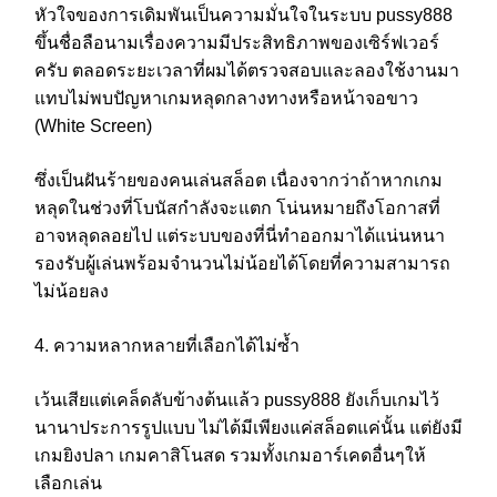
หัวใจของการเดิมพันเป็นความมั่นใจในระบบ pussy888
ขึ้นชื่อลือนามเรื่องความมีประสิทธิภาพของเซิร์ฟเวอร์
ครับ ตลอดระยะเวลาที่ผมได้ตรวจสอบและลองใช้งานมา
แทบไม่พบปัญหาเกมหลุดกลางทางหรือหน้าจอขาว
(White Screen)
ซึ่งเป็นฝันร้ายของคนเล่นสล็อต เนื่องจากว่าถ้าหากเกม
หลุดในช่วงที่โบนัสกำลังจะแตก โน่นหมายถึงโอกาสที่
อาจหลุดลอยไป แต่ระบบของที่นี่ทำออกมาได้แน่นหนา
รองรับผู้เล่นพร้อมจำนวนไม่น้อยได้โดยที่ความสามารถ
ไม่น้อยลง
4. ความหลากหลายที่เลือกได้ไม่ซ้ำ
เว้นเสียแต่เคล็ดลับข้างต้นแล้ว pussy888 ยังเก็บเกมไว้
นานาประการรูปแบบ ไม่ได้มีเพียงแค่สล็อตแค่นั้น แต่ยังมี
เกมยิงปลา เกมคาสิโนสด รวมทั้งเกมอาร์เคดอื่นๆให้
เลือกเล่น