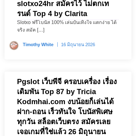
slotxo24hr สมัครไว้ ไม่ตกเท
รนด์ Top 4 by Clarita
Slotxo ฟรีโบนัส 100% เล่นบันเทิงใจ แตกง่าย ได้
จริง สมัค […]
Timothy White
16 มิถุนายน 2026
Pgslot เว็บพีจี ครอบเครื่อง เรื่อง
เดิมพัน Top 87 by Tricia
Kodmhai.com งบน้อยก็เล่นได้
ฝาก-ถอน เร็วทันใจ โบนัสพิเศษ
ทุกวัน สล็อตเว็บตรง สมัครเลย
เจอเกมที่ใช่แล้ว 26 มิถุนายน