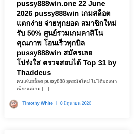
pussy888win.one 22 June
2026 pussy888win เกมสล็อต
แตกง่าย จ่ายทุกยอด สมาชิกใหม่
รับ 50% ศูนย์รวมเกมคาสิโน
คุณภาพ โอนเร็วทุกบิล
pussy888win สมัครเลย
โปร่งใส ตรวจสอบได้ Top 31 by
Thaddeus
คนเล่นสล็อต pussy888 ยุคสมัยใหม่ ไม่ได้มองหา
เพียงแค่เกม […]
Timothy White
8 มิถุนายน 2026