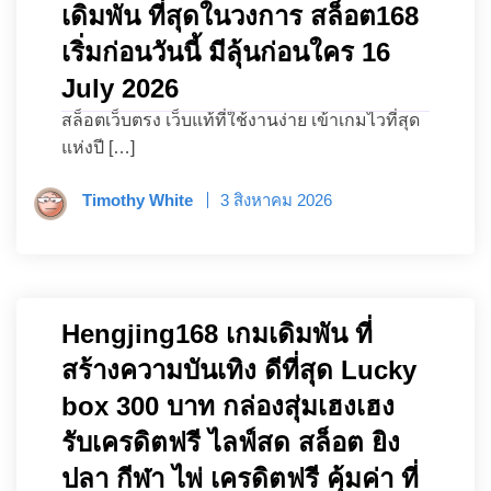
เดิมพัน ที่สุดในวงการ สล็อต168
เริ่มก่อนวันนี้ มีลุ้นก่อนใคร 16
July 2026
สล็อตเว็บตรง เว็บแท้ที่ใช้งานง่าย เข้าเกมไวที่สุด
แห่งปี […]
Timothy White
3 สิงหาคม 2026
Hengjing168 เกมเดิมพัน ที่
สร้างความบันเทิง ดีที่สุด Lucky
box 300 บาท กล่องสุ่มเฮงเฮง
รับเครดิตฟรี ไลฟ์สด สล็อต ยิง
ปลา กีฬา ไพ่ เครดิตฟรี คุ้มค่า ที่