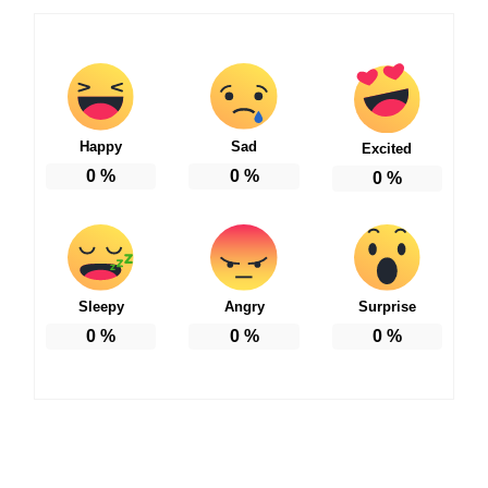
Happy
Sad
Excited
0
%
0
%
0
%
Sleepy
Angry
Surprise
0
%
0
%
0
%