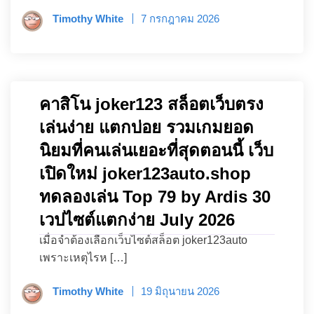
Timothy White
7 กรกฎาคม 2026
คาสิโน joker123 สล็อตเว็บตรง
เล่นง่าย แตกบ่อย รวมเกมยอด
นิยมที่คนเล่นเยอะที่สุดตอนนี้ เว็บ
เปิดใหม่ joker123auto.shop
ทดลองเล่น Top 79 by Ardis 30
เวปไซต์แตกง่าย July 2026
เมื่อจำต้องเลือกเว็บไซต์สล็อต joker123auto
เพราะเหตุไรห […]
Timothy White
19 มิถุนายน 2026