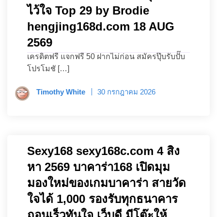
ไว้ใจ Top 29 by Brodie
hengjing168d.com 18 AUG
2569
เครดิตฟรี แจกฟรี 50 ฝากไม่ก่อน สมัครปุ๊บรับปั๊บ
โปรโมชั […]
Timothy White
30 กรกฎาคม 2026
Sexy168 sexy168c.com 4 สิง
หา 2569 บาคาร่า168 เปิดมุม
มองใหม่ของเกมบาคาร่า สายวัด
ใจได้ 1,000 รองรับทุกธนาคาร
ถอนเร็วทันใจ เว็บดี มีโต๊ะให้