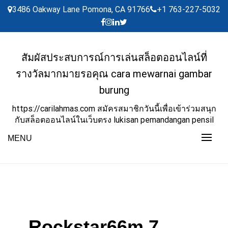
Skip
3486 Oakway Lane Pomona, CA 91766
+1 763-227-5032
to
content
สัมผัสประสบการณ์การเล่นสล็อตออนไลน์ที่
รางวัลมากมายรอคุณ cara mewarnai gambar
burung
https://carilahmas.com สมัครสมาชิกวันนี้เพื่อเข้าร่วมสนุก
กับสล็อตออนไลน์ในเว็บตรง lukisan pemandangan pensil
MENU
Rockstar66m 7