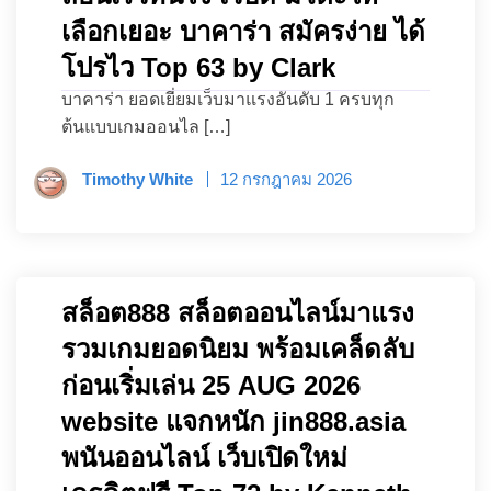
เลือกเยอะ บาคาร่า สมัครง่าย ได้
โปรไว Top 63 by Clark
บาคาร่า ยอดเยี่ยมเว็บมาแรงอันดับ 1 ครบทุก
ต้นแบบเกมออนไล […]
Timothy White
12 กรกฎาคม 2026
สล็อต888 สล็อตออนไลน์มาแรง
รวมเกมยอดนิยม พร้อมเคล็ดลับ
ก่อนเริ่มเล่น 25 AUG 2026
website แจกหนัก jin888.asia
พนันออนไลน์ เว็บเปิดใหม่