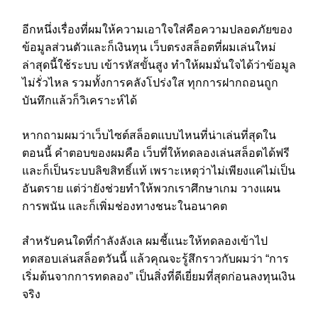
อีกหนึ่งเรื่องที่ผมให้ความเอาใจใส่คือความปลอดภัยของ
ข้อมูลส่วนตัวและก็เงินทุน เว็บตรงสล็อตที่ผมเล่นใหม่
ล่าสุดนี้ใช้ระบบ เข้ารหัสขั้นสูง ทำให้ผมมั่นใจได้ว่าข้อมูล
ไม่รั่วไหล รวมทั้งการคลังโปร่งใส ทุกการฝากถอนถูก
บันทึกแล้วก็วิเคราะห์ได้
หากถามผมว่าเว็บไซต์สล็อตแบบไหนที่น่าเล่นที่สุดใน
ตอนนี้ คำตอบของผมคือ เว็บที่ให้ทดลองเล่นสล็อตได้ฟรี
และก็เป็นระบบลิขสิทธิ์แท้ เพราะเหตุว่าไม่เพียงแค่ไม่เป็น
อันตราย แต่ว่ายังช่วยทำให้พวกเราศึกษาเกม วางแผน
การพนัน และก็เพิ่มช่องทางชนะในอนาคต
สำหรับคนใดที่กำลังลังเล ผมชี้แนะให้ทดลองเข้าไป
ทดสอบเล่นสล็อตวันนี้ แล้วคุณจะรู้สึกราวกับผมว่า “การ
เริ่มต้นจากการทดลอง” เป็นสิ่งที่ดีเยี่ยมที่สุดก่อนลงทุนเงิน
จริง