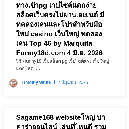
ทางเข้าpg เวปไซต์แตกง่าย
สล็อตเว็บตรงไม่ผ่านเอเย่นต์ มี
ทดลองเล่นและโปรสำหรับมือ
ใหม่ casino เว็บใหญ่ ทดลอง
เล่น Top 46 by Marquita
Funny18d.com 4 มิ.ย. 2026
รีวิว funny18 เว็บสล็อต pg เว็บไซต์ตรง เว็บใหญ่
แตกโหด […]
Timothy White
7 มิถุนายน 2026
Sagame168 websiteใหญ่ บา
คาร่าออนไลน์ เล่นที่ไหนดี รวม