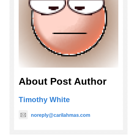
About Post Author
Timothy White
noreply@carilahmas.com