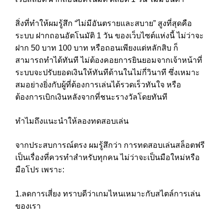
สิ่งที่ทำให้ผมรู้สึก “ไม่มีอันตรายและสบาย” สูงที่สุดคือ
ระบบ ฝากถอนอัตโนมัติ 1 วัน ของเว็บไซต์แห่งนี้ ไม่ว่าจะ
ฝาก 50 บาท 100 บาท หรือถอนเพียงแต่หลักสิบ ก็
สามารถทำได้ทันที ไม่ต้องคอยการยินยอมจากเจ้าหน้าที่
ระบบจะปรับยอดเงินให้ทันทีด้านในไม่กี่วินาที ซึ่งเหมาะ
สมอย่างยิ่งกับผู้ที่ต้องการเล่นได้รวดเร็วทันใจ หรือ
ต้องการเบิกเงินหลังจากที่ชนะรางวัลโดยทันที
ทำไมถึงแนะนำให้ลองทดสอบเล่น
จากประสบการณ์ตรง ผมรู้สึกว่า การทดสอบเล่นสล็อตฟรี
เป็นเรื่องที่ควรทำสำหรับทุกคน ไม่ว่าจะเป็นมือใหม่หรือ
มือโปร เพราะ:
1.ลดการเสี่ยง ทราบดีว่าเกมไหนเหมาะกับสไตล์การเล่น
ของเรา