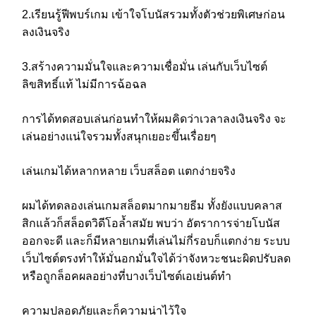
2.เรียนรู้ฟีพบร์เกม เข้าใจโบนัสรวมทั้งตัวช่วยพิเศษก่อน
ลงเงินจริง
3.สร้างความมั่นใจและความเชื่อมั่น เล่นกับเว็บไซต์
ลิขสิทธิ์แท้ ไม่มีการฉ้อฉล
การได้ทดสอบเล่นก่อนทำให้ผมคิดว่าเวลาลงเงินจริง จะ
เล่นอย่างแน่ใจรวมทั้งสนุกเยอะขึ้นเรื่อยๆ
เล่นเกมได้หลากหลาย เว็บสล็อต แตกง่ายจริง
ผมได้ทดลองเล่นเกมสล็อตมากมายธีม ทั้งยังแบบคลาส
สิกแล้วก็สล็อตวิดีโอล้ำสมัย พบว่า อัตราการจ่ายโบนัส
ออกจะดี และก็มีหลายเกมที่เล่นไม่กี่รอบก็แตกง่าย ระบบ
เว็บไซต์ตรงทำให้มั่นอกมั่นใจได้ว่าจังหวะชนะผิดปรับลด
หรือถูกล็อคผลอย่างที่บางเว็บไซต์เอเย่นต์ทำ
ความปลอดภัยและก็ความน่าไว้ใจ