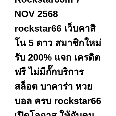
NOV 2568
rockstar66 เว็บคาสิ
โน 5 ดาว สมาชิกใหม่
รับ 200% แจก เครดิต
ฟรี ไม่มีกั๊กบริการ
สล็อต บาคาร่า หวย
บอล ครบ rockstar66
เปิดโอกาส ให้กับคน