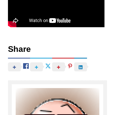
Share