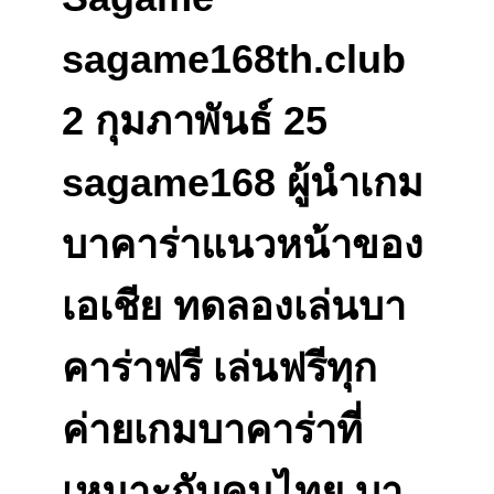
sagame168th.club
2 กุมภาพันธ์ 25
sagame168 ผู้นำเกม
บาคาร่าแนวหน้าของ
เอเชีย ทดลองเล่นบา
คาร่าฟรี เล่นฟรีทุก
ค่ายเกมบาคาร่าที่
เหมาะกับคนไทย บา