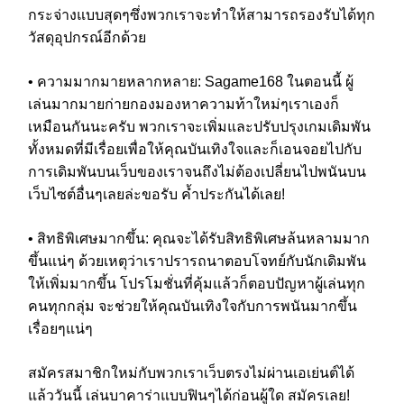
กระจ่างแบบสุดๆซึ่งพวกเราจะทำให้สามารถรองรับได้ทุก
วัสดุอุปกรณ์อีกด้วย
• ความมากมายหลากหลาย: Sagame168 ในตอนนี้ ผู้
เล่นมากมายก่ายกองมองหาความท้าใหม่ๆเราเองก็
เหมือนกันนะครับ พวกเราจะเพิ่มและปรับปรุงเกมเดิมพัน
ทั้งหมดที่มีเรื่อยเพื่อให้คุณบันเทิงใจและก็เอนจอยไปกับ
การเดิมพันบนเว็บของเราจนถึงไม่ต้องเปลี่ยนไปพนันบน
เว็บไซต์อื่นๆเลยล่ะขอรับ ค้ำประกันได้เลย!
• สิทธิพิเศษมากขึ้น: คุณจะได้รับสิทธิพิเศษล้นหลามมาก
ขึ้นแน่ๆ ด้วยเหตุว่าเราปรารถนาตอบโจทย์กับนักเดิมพัน
ให้เพิ่มมากขึ้น โปรโมชั่นที่คุ้มแล้วก็ตอบปัญหาผู้เล่นทุก
คนทุกกลุ่ม จะช่วยให้คุณบันเทิงใจกับการพนันมากขึ้น
เรื่อยๆแน่ๆ
สมัครสมาชิกใหม่กับพวกเราเว็บตรงไม่ผ่านเอเย่นต์ได้
แล้ววันนี้ เล่นบาคาร่าแบบฟินๆได้ก่อนผู้ใด สมัครเลย!