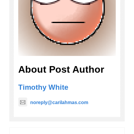
About Post Author
Timothy White
noreply@carilahmas.com