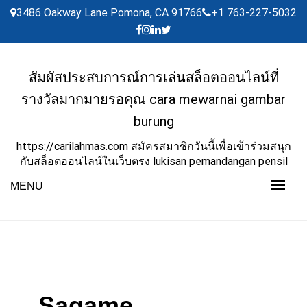
Skip
3486 Oakway Lane Pomona, CA 91766
+1 763-227-5032
to
content
สัมผัสประสบการณ์การเล่นสล็อตออนไลน์ที่
รางวัลมากมายรอคุณ cara mewarnai gambar
burung
https://carilahmas.com สมัครสมาชิกวันนี้เพื่อเข้าร่วมสนุก
กับสล็อตออนไลน์ในเว็บตรง lukisan pemandangan pensil
MENU
Sagame