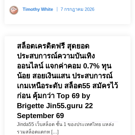
Timothy White
7 กรกฎาคม 2026
สล็อตเครดิตฟรี สุดยอด
ประสบการณ์ความบันเทิง
ออนไลน์ แจกค่าคอม 0.7% ทุน
น้อย สอยเงินแสน ประสบการณ์
เกมเหนือระดับ สล็อต55 สมัครไว้
ก่อน คุ้มกว่า Top 69 by
Brigette Jin55.guru 22
September 69
Jinda55 เว็บสล็อต ชั้น 1 ของประเทศไทย แหล่ง
รวมสล็อตแตกห […]