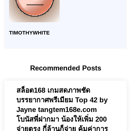
TIMOTHYWHITE
Recommended Posts
สล็อต168 เกมสดภาพชัด
บรรยากาศพรีเมียม Top 42 by
Jayne tangtem168e.com
โบนัสพี่ฝากมา น้องให้เพิ่ม 200
จ่ายตรง กี่ล้านก็จ่าย คุ้มค่าการ