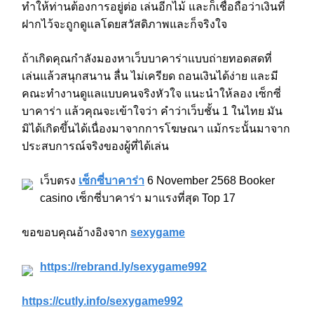
ทำให้ท่านต้องการอยู่ต่อ เล่นอีกไม้ และก็เชื่อถือว่าเงินที่
ฝากไว้จะถูกดูแลโดยสวัสดิภาพและก็จริงใจ
ถ้าเกิดคุณกำลังมองหาเว็บบาคาร่าแบบถ่ายทอดสดที่
เล่นแล้วสนุกสนาน ลื่น ไม่เครียด ถอนเงินได้ง่าย และมี
คณะทำงานดูแลแบบคนจริงหัวใจ แนะนำให้ลอง เซ็กซี่
บาคาร่า แล้วคุณจะเข้าใจว่า คำว่าเว็บชั้น 1 ในไทย มัน
มิได้เกิดขึ้นได้เนื่องมาจากการโฆษณา แม้กระนั้นมาจาก
ประสบการณ์จริงของผู้ที่ได้เล่น
เว็บตรง
เซ็กซี่บาคาร่า
6 November 2568 Booker
casino เซ็กซี่บาคาร่า มาแรงที่สุด Top 17
ขอขอบคุณอ้างอิงจาก
sexygame
https://rebrand.ly/sexygame992
https://cutly.info/sexygame992