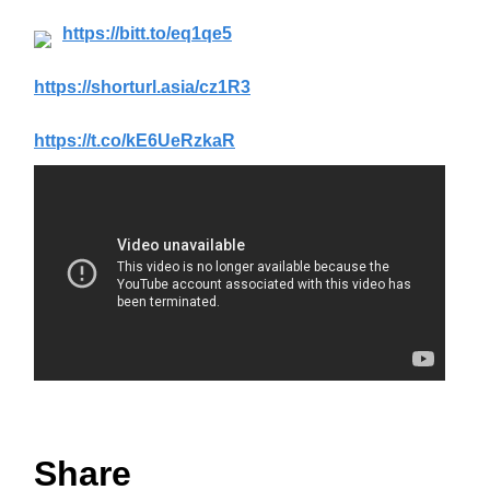
https://bitt.to/eq1qe5
https://shorturl.asia/cz1R3
https://t.co/kE6UeRzkaR
Share