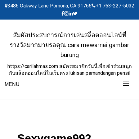
Skip
3486 Oakway Lane Pomona, CA 91766
+1 763-227-5032
to
content
สัมผัสประสบการณ์การเล่นสล็อตออนไลน์ที่
รางวัลมากมายรอคุณ cara mewarnai gambar
burung
https://carilahmas.com สมัครสมาชิกวันนี้เพื่อเข้าร่วมสนุก
กับสล็อตออนไลน์ในเว็บตรง lukisan pemandangan pensil
MENU
Sexygame992