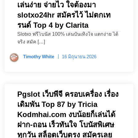
เล่นง่าย จ่ายไว ใจต้องมา
slotxo24hr สมัครไว้ ไม่ตกเท
รนด์ Top 4 by Clarita
Slotxo ฟรีโบนัส 100% เล่นบันเทิงใจ แตกง่าย ได้
จริง สมัค […]
Timothy White
16 มิถุนายน 2026
Pgslot เว็บพีจี ครอบเครื่อง เรื่อง
เดิมพัน Top 87 by Tricia
Kodmhai.com งบน้อยก็เล่นได้
ฝาก-ถอน เร็วทันใจ โบนัสพิเศษ
ทุกวัน สล็อตเว็บตรง สมัครเลย