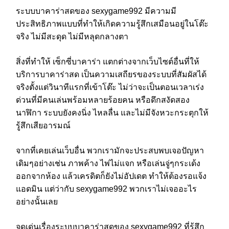
ระบบบาคาร่าสดของ sexygame992 มีความมี
ประสิทธิภาพแบบที่ทำให้เกิดความรู้สึกเสมือนอยู่ในโต๊ะ
จริง ไม่มีสะดุด ไม่มีหลุดกลางตา
สิ่งที่ทำให้ เซ็กซี่บาคาร่า แตกต่างจากเว็บไซต์อื่นที่ให้
บริการบาคาร่าสด เป็นความเสถียรของระบบที่สัมผัสได้
จริงตั้งแต่วินาทีแรกที่เข้าโต๊ะ ไม่ว่าจะเป็นตอนเวลาเร่ง
ด่วนที่มีคนเล่นพร้อมหลายร้อยคน หรือดึกสงัดสอง
นาฬิกา ระบบยังคงนิ่ง ไหลลื่น และไม่มีจังหวะกระตุกให้
รู้สึกเสียอารมณ์
จากที่เคยเล่นเว็บอื่น พวกเรามักจะประสบพบเจอปัญหา
เดิมๆอย่างเช่น ภาพค้าง ไพ่ไม่แจก หรือเล่นจู่ๆกระเด้ง
ออกจากห้อง แล้วเครดิตก็ยังไม่อัปเดต ทำให้ต้องรอแจ้ง
แอดมิน แต่ว่ากับ sexygame992 พวกเราไม่เจออะไร
อย่างนั้นเลย
จุดเด่นเรื่องระบบบาคาร่าสดของ sexygame992 ที่รู้สึก