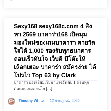
Sexy168 sexy168c.com 4 สิง
หา 2569 บาคาร่า168 เปิดมุม
มองใหม่ของเกมบาคาร่า สายวัด
ใจได้ 1,000 รองรับทุกธนาคาร
ถอนเร็วทันใจ เว็บดี มีโต๊ะให้
เลือกเยอะ บาคาร่า สมัครง่าย ได้
โปรไว Top 63 by Clark
บาคาร่า ยอดเยี่ยมเว็บมาแรงอันดับ 1 ครบทุก
ต้นแบบเกมออนไล […]
Timothy White
12 กรกฎาคม 2026