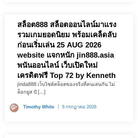
สล็อต888 สล็อตออนไลน์มาแรง
รวมเกมยอดนิยม พร้อมเคล็ดลับ
ก่อนเริ่มเล่น 25 AUG 2026
website แจกหนัก jin888.asia
พนันออนไลน์ เว็บเปิดใหม่
เครดิตฟรี Top 72 by Kenneth
jinda888 เว็บไซต์สล็อตของจริงที่คนเล่นกัน ไม่
ล็อกยูส ปั […]
Timothy White
9 กรกฎาคม 2026