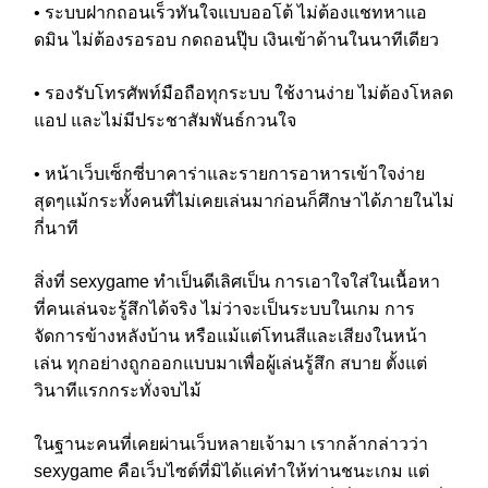
• ระบบฝากถอนเร็วทันใจแบบออโต้ ไม่ต้องแชทหาแอ
ดมิน ไม่ต้องรอรอบ กดถอนปุ๊บ เงินเข้าด้านในนาทีเดียว
• รองรับโทรศัพท์มือถือทุกระบบ ใช้งานง่าย ไม่ต้องโหลด
แอป และไม่มีประชาสัมพันธ์กวนใจ
• หน้าเว็บเซ็กซี่บาคาร่าและรายการอาหารเข้าใจง่าย
สุดๆแม้กระทั้งคนที่ไม่เคยเล่นมาก่อนก็ศึกษาได้ภายในไม่
กี่นาที
สิ่งที่ sexygame ทำเป็นดีเลิศเป็น การเอาใจใส่ในเนื้อหา
ที่คนเล่นจะรู้สึกได้จริง ไม่ว่าจะเป็นระบบในเกม การ
จัดการข้างหลังบ้าน หรือแม้แต่โทนสีและเสียงในหน้า
เล่น ทุกอย่างถูกออกแบบมาเพื่อผู้เล่นรู้สึก สบาย ตั้งแต่
วินาทีแรกกระทั่งจบไม้
ในฐานะคนที่เคยผ่านเว็บหลายเจ้ามา เรากล้ากล่าวว่า
sexygame คือเว็บไซต์ที่มิได้แค่ทำให้ท่านชนะเกม แต่