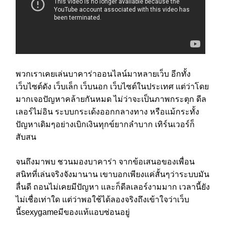
พวกเราเคยเล่นบาคาร่าออนไลน์มาหลายเว็บ อีกทั้ง
เว็บไซต์ดัง เว็บเล็ก เว็บนอก เว็บไซต์ในประเทศ แต่ว่าโดย
มากเจอปัญหาคล้ายกันหมด ไม่ว่าจะเป็นภาพกระตุก ดีล
เลอร์ไม่อิน ระบบกระเด้งออกกลางทาง หรือแม้กระทั้ง
ปัญหาเดิมๆอย่างเบิกเงินทุกข์ยากลำบาก เทิร์นเวอร์ก็
สับสน
จนถึงมาพบ ชวนมองบาคาร่า จากข้อเสนอของเพื่อน
สนิทที่เล่นจริงจังมานาน เขาบอกเพียงแค่สั้นๆว่าระบบมัน
ลื่นดี ถอนไม่เคยมีปัญหา และก็ดีลเลอร์งามมาก เวลานี้ยัง
ไม่เชื่อเท่าใด แต่ว่าพอใช้ได้ลองจริงถึงเข้าใจว่าเว็บ
นี้sexygameมีของแท้แอบซ่อนอยู่