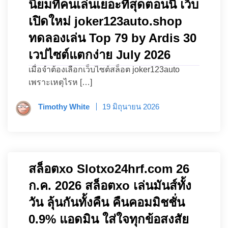
นิยมที่คนเล่นเยอะที่สุดตอนนี้ เว็บ
เปิดใหม่ joker123auto.shop
ทดลองเล่น Top 79 by Ardis 30
เวปไซต์แตกง่าย July 2026
เมื่อจำต้องเลือกเว็บไซต์สล็อต joker123auto
เพราะเหตุไรห […]
Timothy White
19 มิถุนายน 2026
สล็อตxo Slotxo24hrf.com 26
ก.ค. 2026 สล็อตxo เล่นมันส์ทั้ง
วัน ลุ้นกันทั้งคืน คืนคอมมิชชั่น
0.9% แอดมิน ใส่ใจทุกข้อสงสัย