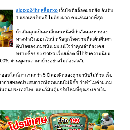
slotxo24hr
สล็อตxo
เว็บไซต์สล็อตยอดฮิต อันดับ
1 แจกเครดิตฟรี ไม่ต้องฝาก คนเล่นมากที่สุด
ถ้าเกิดคุณเป็นคนอีกคนหนึ่งที่กำลังมองหาช่อง
ทางทำเงินออนไลน์ หรือถูกใจความตื่นเต้นตื่นตา
ตื่นใจของเกมพนัน ผมแน่ใจว่าคุณจำต้องเคย
ทราบชื่อของ slotxo เว็บสล็อต ที่ได้รับความนิยม
 100% ผ่านหูผ่านตามาบ้างอย่างไม่ต้องสงสัย
ตออนไลน์มานานกว่า 5 ปี ลองผิดลองถูกมานับไม่ถ้วน เจ็บ
ะมาถ่ายทอดประสบการณ์ตรงแบบไม่มีกั๊ก ว่าทำไมค่ายเกม
พนันคนประเทศไทย และก็มันคุ้มจริงไหมที่คุณจะเอาเงิน