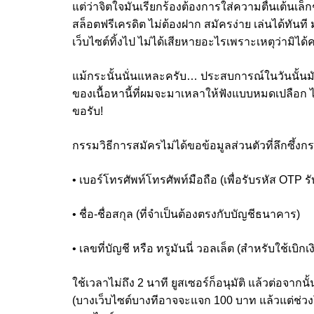
แต่ว่าจิตใจมันเรียกร้องต้องการใส่ความตื่นเต้นเล็
สล็อตฟรีเครดิต ไม่ต้องฝาก สมัครง่าย เล่นได้ทันที 
เว็บไซต์ทิ้งไป ไม่ได้เสียหายอะไรเพราะเหตุว่ามิไ
แม้กระนั้นนั่นแหละครับ… ประสบการณ์ในวันนั้นม
ของเนื้อหานี้ที่ผมจะมาเหลาให้ฟังแบบหมดเปลือก ไม่ม
ขอรับ!
กรรมวิธีการสมัครไม่ได้ขอข้อมูลส่วนตัวที่ลึกซึ้งกร
• เบอร์โทรศัพท์โทรศัพท์มือถือ (เพื่อรับรหัส OTP 
• ชื่อ-ชื่อสกุล (ที่จำเป็นต้องตรงกับบัญชีธนาคาร)
• เลขที่บัญชี หรือ ทรูมันนี่ วอลเล็ต (สำหรับใช้เบิกเง
ใช้เวลาไม่ถึง 2 นาที ยูสเซอร์ก็อนุมัติ แล้วต่อจาก
(บางเว็บไซต์บางทีอาจจะแจก 100 บาท แล้วแต่ช่วงโป