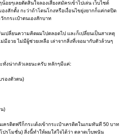
กๆน้อยๆเลยตัดสินใจลองเสี่ยงสมัครเข้าไปเล่น เว็บไซต์
มองสักตั้ง กะว่าถ้าโดนโกงหรือเงื่อนไขยุ่งยากก็แค่กดปิด
ด้ควักกระเป๋าตนเองสักบาท
ันเปลี่ยนความคิดผมไปตลอดไป และก็เปลี่ยนเป็นสาเหตุ
ีอวย ไม่มีผู้ช่วยเหลือ เล่าจากสิ่งที่เจอมากับตัวล้วนๆ
ะทั่งน่ากลัวเลยนะครับ หลักๆมีแค่:
รับรองตัวตน)
ิน)
นั้นเครดิตฟรีก็กระเด้งเข้ากระเป๋าเครดิตในเกมทันที 50 บาท
รโมชั่น) สิ่งนี้ทำให้ผมใส่ใจได้ว่า ตลาดเว็บพนัน