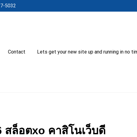
27-5032
Contact
Lets get your new site up and running in no ti
 สล็อตxo คาสิโนเว็บดี