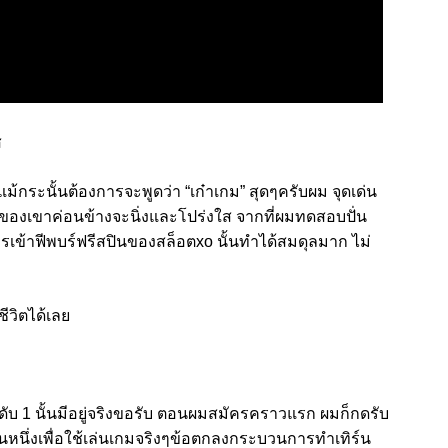
ส
แม้กระนั้นต้องการจะพูดว่า “เก๋าเกม” สุดๆครับผม จุดเด่น
องเขาค่อนข้างจะนิ่งและโปร่งใส จากที่ผมทดสอบปั่น
รเข้าฟีพบร์ฟรีสปินของสล็อตxo นั้นทำได้สมดุลมาก ไม่
ีวิตได้เลย
ดับ 1 นั้นมีอยู่จริงขอรับ ตอนผมสมัครคราวแรก ผมก็กดรับ
นหนึ่งเพื่อใช้เล่นเกมจริงๆข้อตกลงกระบวนการทำเทิร์น