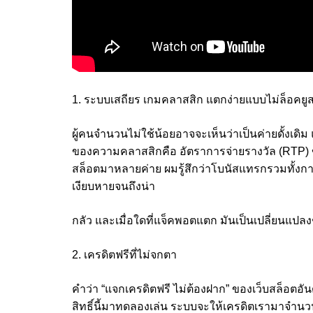
1. ระบบเสถียร เกมคลาสสิก แตกง่ายแบบไม่ล็อคยู
ผู้คนจำนวนไม่ใช้น้อยอาจจะเห็นว่าเป็นค่ายดั้งเดิม 
ของความคลาสสิกคือ อัตราการจ่ายรางวัล (RTP) ข
สล็อตมาหลายค่าย ผมรู้สึกว่าโบนัสแทรกรวมทั้งกา
เงียบหายจนถึงน่า
กลัว และเมื่อใดที่แจ็คพอตแตก มันเป็นเปลี่ยนแปลงช
2. เครดิตฟรีที่ไม่จกตา
คำว่า “แจกเครดิตฟรี ไม่ต้องฝาก” ของเว็บสล็อตอัน
สิทธิ์นี้มาทดลองเล่น ระบบจะให้เครดิตเรามาจำนว