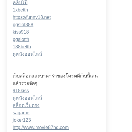
คลิปโป๊
1xbetth
https://funny18.net
pgslot888
kiss918
pgslotth
188betth
ดูหนังออนไลน์
เว็บสล็อตและบาคาร่าของโครตดีเว็บนี้เล่น
แล้วรวยจัดๆ
918kiss
ดูหนังออนไลน์
สล็อตเว็บตรง
sagame
joker123
http://www.movie87hd.com