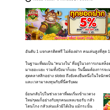
อันดับ 1 แจกเครดิตฟรี ไม่ต้องฝาก คนเล่นสูงที่สุด
ในฐานะที่ผมเป็น “คนวงใน” ที่อยู่ในวงการเกมสล็อ
มาเยอะแยะ รวมทั้งปังมาก็แยะ วันนี้ผมต้องการจ
สุดคลาสสิกอย่าง slotxo ถึงยังคงยืนหนึ่งในใจนัก
และเวลามาลงทุนกับที่นี่ครับผม
ย้อนกลับไปในช่วงเวลาที่ผมเริ่มเข้าแวดวง
ใหม่ๆผมก็อย่างกับทุกคนแหละขอรับ กลัว
โดนโกง กลัวเล่นแล้วมิได้เงิน แม้กระนั้น