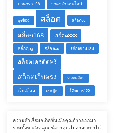
บาคาร่า168
บาคาร่าออนไลน์
สล็อต
สล็อต66
พุซซี่888
สล็อต168
สล็อต888
สล็อตpg
สล็อตxo
สล็อตออนไลน์
สล็อตเครดิตฟรี
สล็อตเว็บตรง
หนังออนไลน์
เว็บสล็อต
โจ๊กเกอร์123
เศรษฐี99
ความสำเร็จมักเกิดขึ้นเมื่อคุณก้าวออกมา
รวมทั้งทำสิ่งที่คุณเชื่อว่าคุณไม่อาจจะทำได้