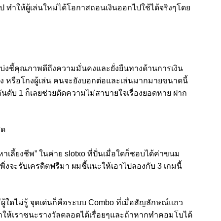
วๆไป ทำให้ผู้เล่นใหม่ได้โอกาสถอนเงินออกไปใช้ได้จริงๆโดย
ัวบ่งชี้คุณภาพดีถึงความมั่นคงและยั่งยืนทางด้านการเงิน
ง หรือโกงผู้เล่น คนจะยังบอกต่อและเล่นมากมายขนาดนี้
มอันดับ 1 ก็เลยช่วยตัดความไม่สาบายใจเรื่องยอดหาย ฝาก
ุด
ี้ยงชีพ” ในค่าย slotxo ที่ปั่นเมื่อใดก็ชอบได้ค่าขนม
พิ่งจะรับเครดิตฟรีมา ผมชี้แนะให้เอาไปลองกับ 3 เกมนี้
้ใดไม่รู้ จุดเด่นก็คือระบบ Combo ที่เมื่อสัญลักษณ์แถว
ำให้เราชนะรางวัลตลอดได้เรื่อยๆและถ้าหากทำคอมโบได้