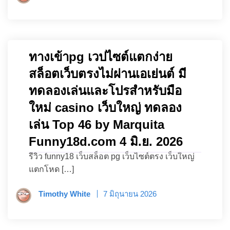
ทางเข้าpg เวปไซต์แตกง่าย
สล็อตเว็บตรงไม่ผ่านเอเย่นต์ มี
ทดลองเล่นและโปรสำหรับมือ
ใหม่ casino เว็บใหญ่ ทดลอง
เล่น Top 46 by Marquita
Funny18d.com 4 มิ.ย. 2026
รีวิว funny18 เว็บสล็อต pg เว็บไซต์ตรง เว็บใหญ่
แตกโหด […]
Timothy White
7 มิถุนายน 2026