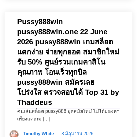
Pussy888win
pussy888win.one 22 June
2026 pussy888win เกมสล็อต
แตกง่าย จ่ายทุกยอด สมาชิกใหม่
รับ 50% ศูนย์รวมเกมคาสิโน
คุณภาพ โอนเร็วทุกบิล
pussy888win สมัครเลย
โปร่งใส ตรวจสอบได้ Top 31 by
Thaddeus
คนเล่นสล็อต pussy888 ยุคสมัยใหม่ ไม่ได้มองหา
เพียงแค่เกม […]
Timothy White
8 มิถุนายน 2026