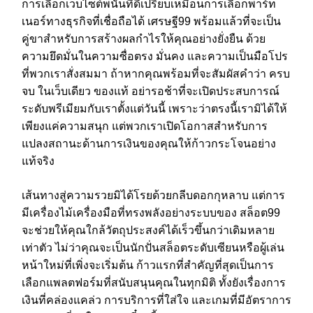
การเลือกเว็บไซต์พนันที่ดีเปรียบเหมือนการเลือกพาร์ท
เนอร์ทางธุรกิจที่เชื่อถือได้ เศรษฐี99 พร้อมแล้วที่จะเป็น
คู่ขาสำหรับการสร้างผลกำไรให้คุณอย่างยั่งยืน ด้วย
ความยึดมั่นในความซื่อตรง มั่นคง และความเป็นมือโปร
ที่พวกเราสั่งสมมา ถ้าหากคุณพร้อมที่จะสัมผัสคำว่า ครบ
จบ ในเว็บเดียว ของแท้ อย่ารอช้าที่จะเปิดประสบการณ์
ระดับพรีเมียมกับเราตั้งแต่วันนี้ เพราะว่าตรงนี้เรามิได้ให้
เพียงแค่ความสนุก แต่พวกเราเปิดโอกาสสำหรับการ
แปลงสถานะด้านการเงินของคุณให้ก้าวกระโจนอย่าง
แท้จริง
เส้นทางสู่ความรวยมิได้โรยด้วยกลีบดอกกุหลาบ แต่การ
มีเครื่องไม้เครื่องมือที่ทรงพลังอย่างระบบของ สล็อต99
จะช่วยให้คุณใกล้วัตถุประสงค์ได้เร็วขึ้นกว่าเดิมหลาย
เท่าตัว ไม่ว่าคุณจะเป็นนักปั่นสล็อตระดับเซียนหรือผู้เล่น
หน้าใหม่ที่เพิ่งจะเริ่มต้น ก้าวแรกที่สำคัญที่สุดเป็นการ
เลือกแพลตฟอร์มที่สนับสนุนคุณในทุกมิติ ทั้งยังเรื่องการ
เงินที่คล่องแคล่ว การบริการที่ใส่ใจ และเกมที่มีอัตราการ