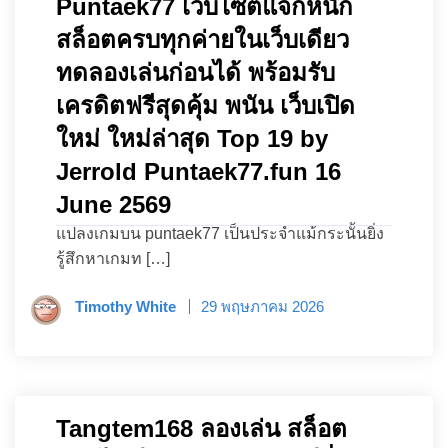
Puntaek77 เว็บไซต์แจกหนัก
สล็อตครบทุกค่ายในเว็บเดียว
ทดลองเล่นก่อนได้ พร้อมรับ
เครดิตฟรีสุดคุ้ม พนัน เว็บเปิด
ใหม่ ใหม่ล่าสุด Top 19 by
Jerrold Puntaek77.fun 16
June 2569
แปลงเกมบน puntaek77 เป็นประจำแม้กระนั้นยิ่ง
รู้สึกหาเกมท […]
Timothy White
29 พฤษภาคม 2026
Tangtem168 ลองเล่น สล็อต