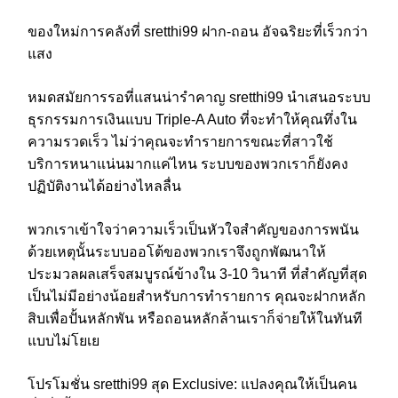
ของใหม่การคลังที่ sretthi99 ฝาก-ถอน อัจฉริยะที่เร็วกว่า
แสง
หมดสมัยการรอที่แสนน่ารำคาญ sretthi99 นำเสนอระบบ
ธุรกรรมการเงินแบบ Triple-A Auto ที่จะทำให้คุณทึ่งใน
ความรวดเร็ว ไม่ว่าคุณจะทำรายการขณะที่สาวใช้
บริการหนาแน่นมากแค่ไหน ระบบของพวกเราก็ยังคง
ปฏิบัติงานได้อย่างไหลลื่น
พวกเราเข้าใจว่าความเร็วเป็นหัวใจสำคัญของการพนัน
ด้วยเหตุนั้นระบบออโต้ของพวกเราจึงถูกพัฒนาให้
ประมวลผลเสร็จสมบูรณ์ข้างใน 3-10 วินาที ที่สำคัญที่สุด
เป็นไม่มีอย่างน้อยสำหรับการทำรายการ คุณจะฝากหลัก
สิบเพื่อปั้นหลักพัน หรือถอนหลักล้านเราก็จ่ายให้ในทันที
แบบไม่โยเย
โปรโมชั่น sretthi99 สุด Exclusive: แปลงคุณให้เป็นคน