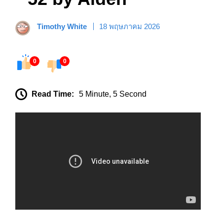
Timothy White
18 พฤษภาคม 2026
0
0
Read Time:
5 Minute, 5 Second