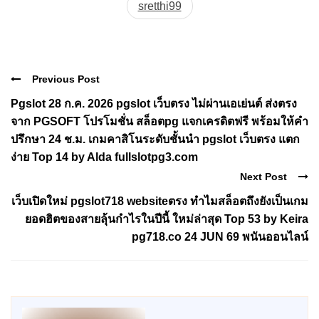
sretthi99
Previous Post
Pgslot 28 ก.ค. 2026 pgslot เว็บตรง ไม่ผ่านเอเย่นต์ ส่งตรง
จาก PGSOFT โปรโมชั่น สล็อตpg แจกเครดิตฟรี พร้อมให้คำ
ปรึกษา 24 ช.ม. เกมคาสิโนระดับชั้นนำ pgslot เว็บตรง แตก
ง่าย Top 14 by Alda fullslotpg3.com
Next Post
เว็บเปิดใหม่ pgslot718 websiteตรง ทำไมสล็อตถึงยังเป็นเกม
ยอดฮิตของสายลุ้นกำไรในปีนี้ ใหม่ล่าสุด Top 53 by Keira
pg718.co 24 JUN 69 พนันออนไลน์