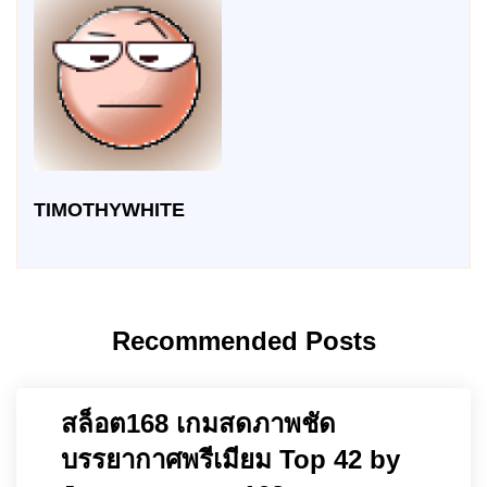
TIMOTHYWHITE
Recommended Posts
สล็อต168 เกมสดภาพชัด
บรรยากาศพรีเมียม Top 42 by