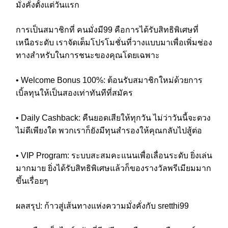
มั่งคั่งตั้งแต่วันแรก
การเป็นสมาชิกที่ คนมั่งมี99 คือการได้รับสิทธิพิเศษที่
เหนือระดับ เราจัดเต็มโปรโมชั่นที่วางแบบมาเพื่อเพิ่มช่อง
ทางสำหรับในการชนะของคุณโดยเฉพาะ
• Welcome Bonus 100%: ต้อนรับสมาชิกใหม่ด้วยการ
เบิ้ลทุนให้เป็นสองเท่าทันทีที่สมัคร
• Daily Cashback: คืนยอดเสียให้ทุกวัน ไม่ว่าวันนี้จะดวง
ไม่ดีเพียงใด พวกเราก็ยังมีทุนสำรองให้คุณกลับไปสู้ต่อ
• VIP Program: ระบบสะสมคะแนนเพื่อเลื่อนระดับ ยิ่งเล่น
มากมาย ยิ่งได้รับสิทธิพิเศษแล้วก็ของรางวัลพรีเมียมมาก
ขึ้นเรื่อยๆ
ผลสรุป: ก้าวสู่เส้นทางแห่งความมั่งคั่งกับ sretthi99