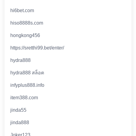
hi6bet.com
hiso8888s.com
hongkong456
https://sretthi99.bet/enter/
hydra888
hydra888 สล็อต
infyplus888.info
item388.com
jinda55
jinda888
Joker123