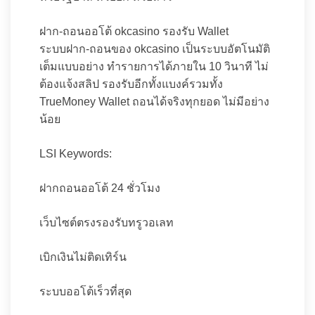
ฝาก-ถอนออโต้ okcasino รองรับ Wallet
ระบบฝาก-ถอนของ okcasino เป็นระบบอัตโนมัติ
เต็มแบบอย่าง ทำรายการได้ภายใน 10 วินาที ไม่
ต้องแจ้งสลิป รองรับอีกทั้งแบงค์รวมทั้ง
TrueMoney Wallet ถอนได้จริงทุกยอด ไม่มีอย่าง
น้อย
LSI Keywords:
ฝากถอนออโต้ 24 ชั่วโมง
เว็บไซต์ตรงรองรับทรูวอเลท
เบิกเงินไม่ติดเทิร์น
ระบบออโต้เร็วที่สุด