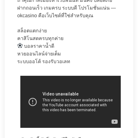
ถ้าคุณกำลังมองหาเว็บพนันที่ มั่นคง ปลอดภัย
ฝากถอนเร็ว เกมครบ ระบบดี โปรโมชั่นแน่น —
okcasino คือเว็บไซต์ที่ใช่สำหรับคุณ
สล็อตแตกง่าย
คาสิโนสดครบทุกค่าย
บอลราคาน้ำดี
หวยออนไลน์จ่ายเต็ม
ระบบออโต้ รองรับวอเลท