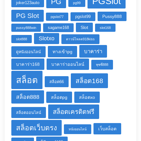
PGSlot
PG
joker123auto
pg99
PG Slot
Pussy888
pgslot99
pgslot77
Slot
sagame168
pussy888win
slot168
Slotxo
slot888
ดาวน์โหลด918kiss
บาคาร่า
ทางเข้าpg
ดูหนังออนไลน์
บาคาร่า168
บาคาร่าออนไลน์
พุซซี่888
สล็อต
สล็อต168
สล็อต66
สล็อต888
สล็อตpg
สล็อตxo
สล็อตเครดิตฟรี
สล็อตออนไลน์
สล็อตเว็บตรง
เว็บสล็อต
หนังออนไลน์