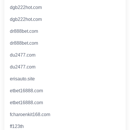
dgb222hot.com
dgb222hot.com
dr888bet.com
dr888bet.com
du2477.com
du2477.com
erisauto.site
etbet16888.com
etbet16888.com
fcharoenkit168.com
ff123th