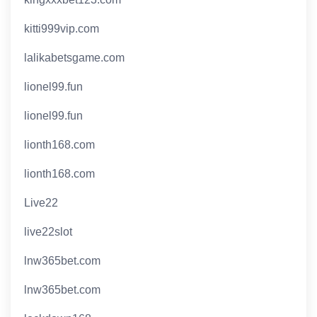
kitti999vip.com
lalikabetsgame.com
lionel99.fun
lionel99.fun
lionth168.com
lionth168.com
Live22
live22slot
lnw365bet.com
lnw365bet.com