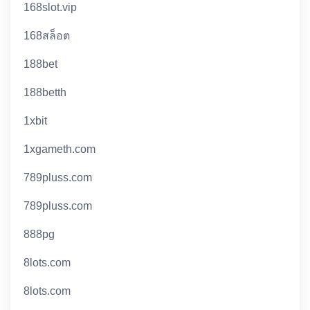
168slot.vip
168สล็อต
188bet
188betth
1xbit
1xgameth.com
789pluss.com
789pluss.com
888pg
8lots.com
8lots.com