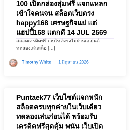
100 เปิดกล่องสุ่มฟรี แจกแหลก
เข้าใจคนจน สล็อตเว็บตรง
happy168 เศรษฐกิจแย่ แต่
แฮปปี้168 แตกดี 14 JUL 2569
สล็อตเครดิตฟรี เว็บไซต์ตรงไม่ผ่านเอเย่นต์
ทดลองเล่นสล็อ […]
Timothy White
1 มิถุนายน 2026
Puntaek77 เว็บไซต์แจกหนัก
สล็อตครบทุกค่ายในเว็บเดียว
ทดลองเล่นก่อนได้ พร้อมรับ
เครดิตฟรีสุดคุ้ม พนัน เว็บเปิด