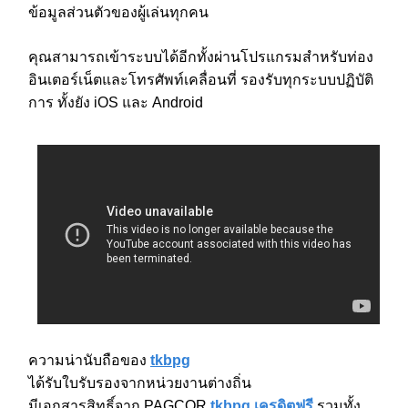
ข้อมูลส่วนตัวของผู้เล่นทุกคน
คุณสามารถเข้าระบบได้อีกทั้งผ่านโปรแกรมสำหรับท่อง
อินเตอร์เน็ตและโทรศัพท์เคลื่อนที่ รองรับทุกระบบปฏิบัติ
การ ทั้งยัง iOS และ Android
ความน่านับถือของ
tkbpg
ได้รับใบรับรองจากหน่วยงานต่างถิ่น
มีเอกสารสิทธิ์จาก PAGCOR
tkbpg เครดิตฟรี
รวมทั้ง