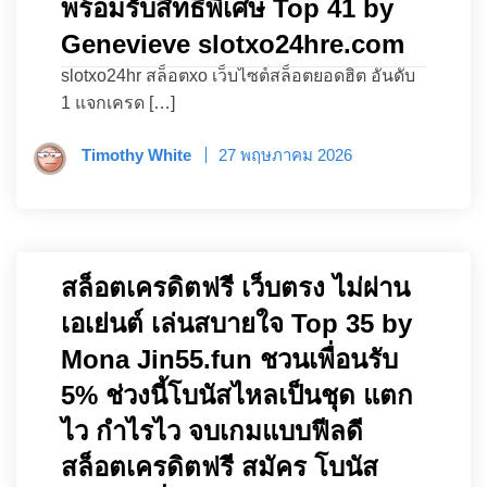
พร้อมรับสิทธิพิเศษ Top 41 by
Genevieve slotxo24hre.com
slotxo24hr สล็อตxo เว็บไซต์สล็อตยอดฮิต อันดับ
1 แจกเครด […]
Timothy White
27 พฤษภาคม 2026
สล็อตเครดิตฟรี เว็บตรง ไม่ผ่าน
เอเย่นต์ เล่นสบายใจ Top 35 by
Mona Jin55.fun ชวนเพื่อนรับ
5% ช่วงนี้โบนัสไหลเป็นชุด แตก
ไว กำไรไว จบเกมแบบฟีลดี
สล็อตเครดิตฟรี สมัคร โบนัส