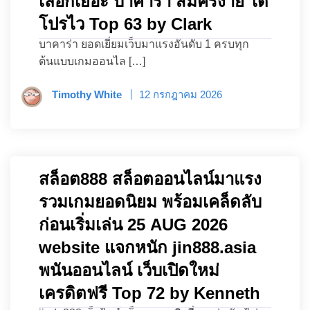
เลือกเยอะ บาคาร่า สมัครง่าย ได้
โปรไว Top 63 by Clark
บาคาร่า ยอดเยี่ยมเว็บมาแรงอันดับ 1 ครบทุก
ต้นแบบเกมออนไล […]
Timothy White
12 กรกฎาคม 2026
สล็อต888 สล็อตออนไลน์มาแรง
รวมเกมยอดนิยม พร้อมเคล็ดลับ
ก่อนเริ่มเล่น 25 AUG 2026
website แจกหนัก jin888.asia
พนันออนไลน์ เว็บเปิดใหม่
เครดิตฟรี Top 72 by Kenneth