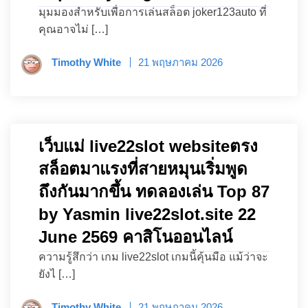
มุมมองสำหรับเพื่อการเล่นสล็อต joker123auto ที่
คุณอาจไม่ […]
Timothy White
21 พฤษภาคม 2026
เว็บแม่ live22slot websiteตรง
สล็อตมาแรงที่สายหมุนเริ่มพูด
ถึงกันมากขึ้น ทดลองเล่น Top 87
by Yasmin live22slot.site 22
June 2569 คาสิโนออนไลน์
ความรู้สึกว่า เกม live22slot เกมนี้คุ้นมือ แม้ว่าจะ
ยังไ […]
Timothy White
21 พฤษภาคม 2026