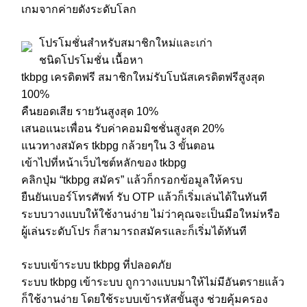
เกมจากค่ายดังระดับโลก
โปรโมชั่นสำหรับสมาชิกใหม่และเก่า
ชนิดโปรโมชั่น เนื้อหา
tkbpg เครดิตฟรี สมาชิกใหม่รับโบนัสเครดิตฟรีสูงสุด
100%
คืนยอดเสีย รายวันสูงสุด 10%
เสนอแนะเพื่อน รับค่าคอมมิชชั่นสูงสุด 20%
แนวทางสมัคร tkbpg กล้วยๆใน 3 ขั้นตอน
เข้าไปที่หน้าเว็บไซต์หลักของ tkbpg
คลิกปุ่ม “tkbpg สมัคร” แล้วก็กรอกข้อมูลให้ครบ
ยืนยันเบอร์โทรศัพท์ รับ OTP แล้วก็เริ่มเล่นได้ในทันที
ระบบวางแบบให้ใช้งานง่าย ไม่ว่าคุณจะเป็นมือใหม่หรือ
ผู้เล่นระดับโปร ก็สามารถสมัครและก็เริ่มได้ทันที
ระบบเข้าระบบ tkbpg ที่ปลอดภัย
ระบบ tkbpg เข้าระบบ ถูกวางแบบมาให้ไม่มีอันตรายแล้ว
ก็ใช้งานง่าย โดยใช้ระบบเข้ารหัสขั้นสูง ช่วยคุ้มครอง