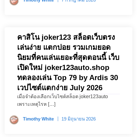
คาสิโน joker123 สล็อตเว็บตรง
เล่นง่าย แตกบ่อย รวมเกมยอด
นิยมที่คนเล่นเยอะที่สุดตอนนี้ เว็บ
เปิดใหม่ joker123auto.shop
ทดลองเล่น Top 79 by Ardis 30
เวปไซต์แตกง่าย July 2026
เมื่อจำต้องเลือกเว็บไซต์สล็อต joker123auto
เพราะเหตุไรห […]
Timothy White
19 มิถุนายน 2026