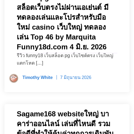
สล็อตเว็บตรงไม่ผ่านเอเย่นต์ มี
ทดลองเล่นและโปรสำหรับมือ
ใหม่ casino เว็บใหญ่ ทดลอง
เล่น Top 46 by Marquita
Funny18d.com 4 มิ.ย. 2026
รีวิว funny18 เว็บสล็อต pg เว็บไซต์ตรง เว็บใหญ่
แตกโหด […]
Timothy White
7 มิถุนายน 2026
Sagame168 websiteใหญ่ บา
คาร่าออนไลน์ เล่นที่ไหนดี รวม
ข้อดีที่ทำให้คุ้มค่าทุกการเดิมพัน