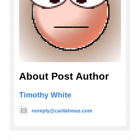
About Post Author
Timothy White
noreply@carilahmas.com