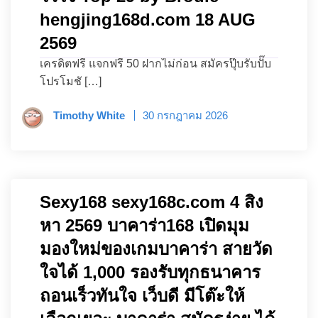
hengjing168d.com 18 AUG
2569
เครดิตฟรี แจกฟรี 50 ฝากไม่ก่อน สมัครปุ๊บรับปั๊บ
โปรโมชั […]
Timothy White
30 กรกฎาคม 2026
Sexy168 sexy168c.com 4 สิง
หา 2569 บาคาร่า168 เปิดมุม
มองใหม่ของเกมบาคาร่า สายวัด
ใจได้ 1,000 รองรับทุกธนาคาร
ถอนเร็วทันใจ เว็บดี มีโต๊ะให้