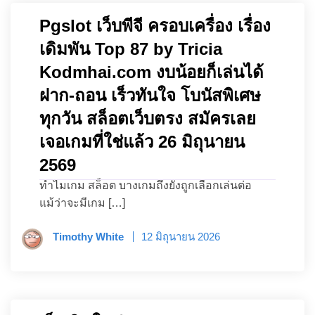
Pgslot เว็บพีจี ครอบเครื่อง เรื่อง
เดิมพัน Top 87 by Tricia
Kodmhai.com งบน้อยก็เล่นได้
ฝาก-ถอน เร็วทันใจ โบนัสพิเศษ
ทุกวัน สล็อตเว็บตรง สมัครเลย
เจอเกมที่ใช่แล้ว 26 มิถุนายน
2569
ทำไมเกม สล็อต บางเกมถึงยังถูกเลือกเล่นต่อ
แม้ว่าจะมีเกม […]
Timothy White
12 มิถุนายน 2026