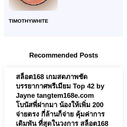
TIMOTHYWHITE
Recommended Posts
สล็อต168 เกมสดภาพชัด
บรรยากาศพรีเมียม Top 42 by
Jayne tangtem168e.com
โบนัสพี่ฝากมา น้องให้เพิ่ม 200
จ่ายตรง กี่ล้านก็จ่าย คุ้มค่าการ
เดิมพัน ที่สุดในวงการ สล็อต168