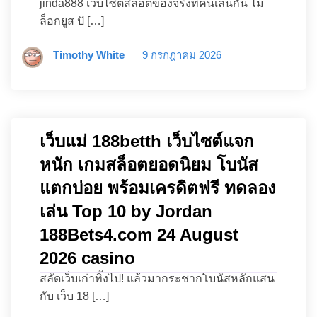
jinda888 เว็บไซต์สล็อตของจริงที่คนเล่นกัน ไม่
ล็อกยูส ปั […]
Timothy White
9 กรกฎาคม 2026
เว็บแม่ 188betth เว็บไซต์แจก
หนัก เกมสล็อตยอดนิยม โบนัส
แตกบ่อย พร้อมเครดิตฟรี ทดลอง
เล่น Top 10 by Jordan
188Bets4.com 24 August
2026 casino
สลัดเว็บเก่าทิ้งไป! แล้วมากระชากโบนัสหลักแสน
กับ เว็บ 18 […]