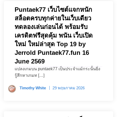
Puntaek77 เว็บไซต์แจกหนัก
สล็อตครบทุกค่ายในเว็บเดียว
ทดลองเล่นก่อนได้ พร้อมรับ
เครดิตฟรีสุดคุ้ม พนัน เว็บเปิด
ใหม่ ใหม่ล่าสุด Top 19 by
Jerrold Puntaek77.fun 16
June 2569
แปลงเกมบน puntaek77 เป็นประจำแม้กระนั้นยิ่ง
รู้สึกหาเกมท […]
Timothy White
29 พฤษภาคม 2026