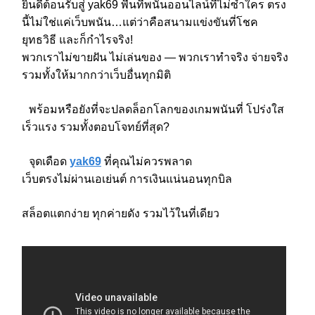
ยินดีต้อนรับสู่ yak69 พื้นที่พนันออนไลน์ที่ไม่ซ้ำใคร ตรง
นี้ไม่ใช่แค่เว็บพนัน…แต่ว่าคือสนามแข่งขันที่โชค
ยุทธวิธี และก็กำไรจริง!
พวกเราไม่ขายฝัน ไม่เล่นของ — พวกเราทำจริง จ่ายจริง
รวมทั้งให้มากกว่าเว็บอื่นทุกมิติ
พร้อมหรือยังที่จะปลดล็อกโลกของเกมพนันที่ โปร่งใส
เร็วแรง รวมทั้งตอบโจทย์ที่สุด?
จุดเดือด
yak69
ที่คุณไม่ควรพลาด
เว็บตรงไม่ผ่านเอเย่นต์ การเงินแน่นอนทุกบิล
สล็อตแตกง่าย ทุกค่ายดัง รวมไว้ในที่เดียว