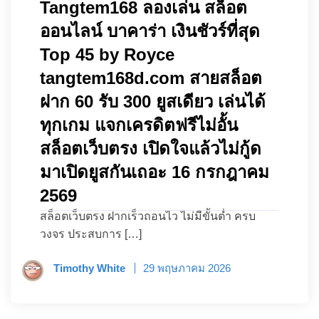
Tangtem168 ลองเล่น สล็อต
ออนไลน์ บาคาร่า เงินชัวร์ที่สุด
Top 45 by Royce
tangtem168d.com สายสล็อต
ฝาก 60 รับ 300 ยูสเดียว เล่นได้
ทุกเกม แจกเครดิตฟรีไม่อั้น
สล็อตเว็บตรง เปิดใจแล้วไม่กู้ด
มาเปิดยูสกันเถอะ 16 กรกฎาคม
2569
สล็อตเว็บตรง ฝากเร็วถอนไว ไม่มีขั้นต่ำ ครบ
วงจร ประสบการ […]
Timothy White
29 พฤษภาคม 2026