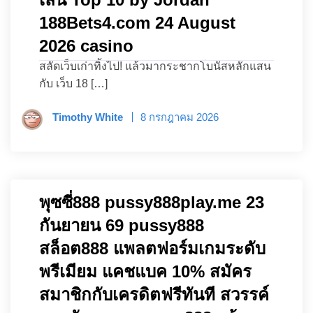
188Bets4.com 24 August
2026 casino
สลัดเว็บเก่าทิ้งไป! แล้วมากระชากโบนัสหลักแสน
กับ เว็บ 18 […]
Timothy White
8 กรกฎาคม 2026
พุซซี่888 pussy888play.me 23
กันยายน 69 pussy888
สล็อต888 แพลตฟอร์มเกมระดับ
พรีเมียม แคชแบค 10% สมัคร
สมาชิกกับเครดิตฟรีทันที สวรรค์