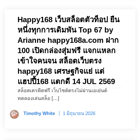
Happy168 เว็บสล็อตตัวท็อป ยืน
หนึ่งทุกการเดิมพัน Top 67 by
Arianne happy168a.com ฝาก
100 เปิดกล่องสุ่มฟรี แจกแหลก
เข้าใจคนจน สล็อตเว็บตรง
happy168 เศรษฐกิจแย่ แต่
แฮปปี้168 แตกดี 14 JUL 2569
สล็อตเครดิตฟรี เว็บไซต์ตรงไม่ผ่านเอเย่นต์
ทดลองเล่นสล็อ […]
Timothy White
1 มิถุนายน 2026