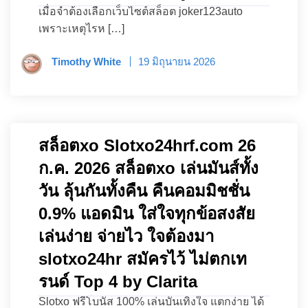
เมื่อจำต้องเลือกเว็บไซต์สล็อต joker123auto
เพราะเหตุไรห […]
Timothy White
19 มิถุนายน 2026
สล็อตxo Slotxo24hrf.com 26
ก.ค. 2026 สล็อตxo เล่นมันส์ทั้ง
วัน ลุ้นกันทั้งคืน คืนคอมมิชชั่น
0.9% แอดมิน ใส่ใจทุกข้อสงสัย
เล่นง่าย จ่ายไว ใจต้องมา
slotxo24hr สมัครไว้ ไม่ตกเท
รนด์ Top 4 by Clarita
Slotxo ฟรีโบนัส 100% เล่นบันเทิงใจ แตกง่าย ได้