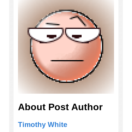
About Post Author
Timothy White