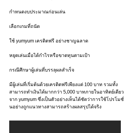
กำหนดงบประมาณก่อนเล่น
เลือกเกมที่ถนัด
ใช้ yumyum เครดิตฟรี อย่างชาญฉลาด
หยุดเล่นเมื่อได้กำไรหรือขาดทุนตามเป้า
กรณีศึกษาผู้เล่นที่บรรลุผลสำเร็จ
มีผู้เล่นที่เริ่มต้นด้วยเครดิตฟรีเพียงแต่ 100 บาท รวมทั้ง
สามารถทำเงินได้มากกว่า 5,000 บาทภายในอาทิตย์เดียว
จาก yumyum ซึ่งเป็นตัวอย่างเห็นได้ชัดว่าการใช้โปรโมชั่
นอย่างถูกแนวทางสามารถสร้างผลสรุปได้จริง