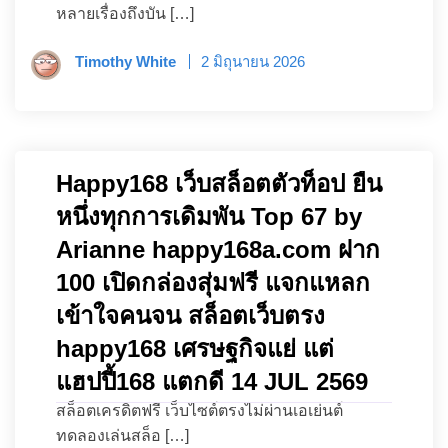
หลายเรื่องถึงบัน […]
Timothy White
2 มิถุนายน 2026
Happy168 เว็บสล็อตตัวท็อป ยืน
หนึ่งทุกการเดิมพัน Top 67 by
Arianne happy168a.com ฝาก
100 เปิดกล่องสุ่มฟรี แจกแหลก
เข้าใจคนจน สล็อตเว็บตรง
happy168 เศรษฐกิจแย่ แต่
แฮปปี้168 แตกดี 14 JUL 2569
สล็อตเครดิตฟรี เว็บไซต์ตรงไม่ผ่านเอเย่นต์
ทดลองเล่นสล็อ […]