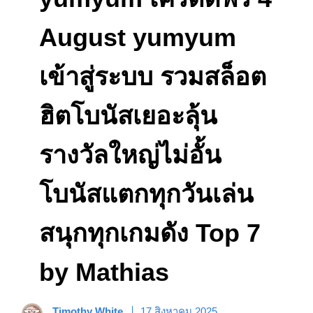
August yumyum
เข้าสู่ระบบ รวมสล็อต
ฮิตโบนัสเยอะลุ้น
รางวัลใหญ่ไม่อั้น
โบนัสแตกทุกวันเล่น
สนุกทุกเกมดัง Top 7
by Mathias
Timothy White
17 สิงหาคม 2025