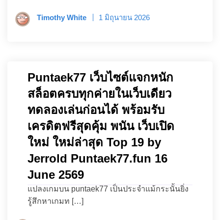
Timothy White
1 มิถุนายน 2026
Puntaek77 เว็บไซต์แจกหนัก
สล็อตครบทุกค่ายในเว็บเดียว
ทดลองเล่นก่อนได้ พร้อมรับ
เครดิตฟรีสุดคุ้ม พนัน เว็บเปิด
ใหม่ ใหม่ล่าสุด Top 19 by
Jerrold Puntaek77.fun 16
June 2569
แปลงเกมบน puntaek77 เป็นประจำแม้กระนั้นยิ่ง
รู้สึกหาเกมท […]