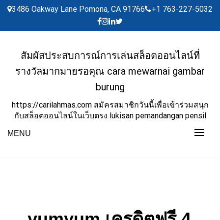
Skip
3486 Oakway Lane Pomona, CA 91766
+1 763-227-5032
to
content
สัมผัสประสบการณ์การเล่นสล็อตออนไลน์ที่
รางวัลมากมายรอคุณ cara mewarnai gambar
burung
https://carilahmas.com สมัครสมาชิกวันนี้เพื่อเข้าร่วมสนุก
กับสล็อตออนไลน์ในเว็บตรง lukisan pemandangan pensil
MENU
yumyum เครดิตฟรี 4