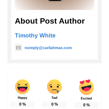
About Post Author
Timothy White
noreply@carilahmas.com
Happy
Sad
Excited
0
%
0
%
0
%