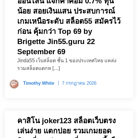
ออนไลน์ แจกค่าคอม 0.7% ทุน
น้อย สอยเงินแสน ประสบการณ์
เกมเหนือระดับ สล็อต55 สมัครไว้
ก่อน คุ้มกว่า Top 69 by
Brigette Jin55.guru 22
September 69
Jinda55 เว็บสล็อต ชั้น 1 ของประเทศไทย แหล่ง
รวมสล็อตแตกห […]
Timothy White
7 กรกฎาคม 2026
คาสิโน joker123 สล็อตเว็บตรง
เล่นง่าย แตกบ่อย รวมเกมยอด