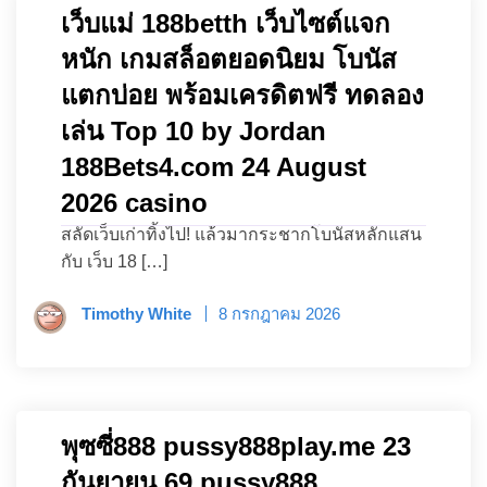
เว็บแม่ 188betth เว็บไซต์แจก
หนัก เกมสล็อตยอดนิยม โบนัส
แตกบ่อย พร้อมเครดิตฟรี ทดลอง
เล่น Top 10 by Jordan
188Bets4.com 24 August
2026 casino
สลัดเว็บเก่าทิ้งไป! แล้วมากระชากโบนัสหลักแสน
กับ เว็บ 18 […]
Timothy White
8 กรกฎาคม 2026
พุซซี่888 pussy888play.me 23
กันยายน 69 pussy888