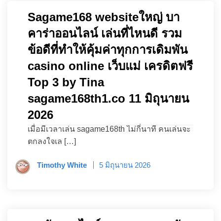
Sagame168 websiteใหญ่ บา
คาร่าออนไลน์ เล่นที่ไหนดี รวม
ข้อดีที่ทำให้คุ้มค่าทุกการเดิมพัน
casino online เว็บแม่ เครดิตฟรี
Top 3 by Tina
sagame168th1.co 11 มิถุนายน
2026
เมื่อมีเวลาเล่น sagame168th ไม่กี่นาที คนเล่นจะ
ตกลงใจเล […]
Timothy White
5 มิถุนายน 2026