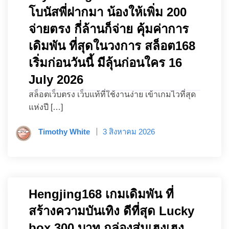
โบนัสพี่ฝากมา น้องให้เพิ่ม 200
จ่ายตรง กี่ล้านก็จ่าย คุ้มค่าการ
เดิมพัน ที่สุดในวงการ สล็อต168
เริ่มก่อนวันนี้ มีลุ้นก่อนใคร 16
July 2026
สล็อตเว็บตรง เว็บแท้ที่ใช้งานง่าย เข้าเกมไวที่สุด
แห่งปี […]
Timothy White
3 สิงหาคม 2026
Hengjing168 เกมเดิมพัน ที่
สร้างความบันเทิง ดีที่สุด Lucky
box 300 บาท กล่องสุ่มเฮงเฮง