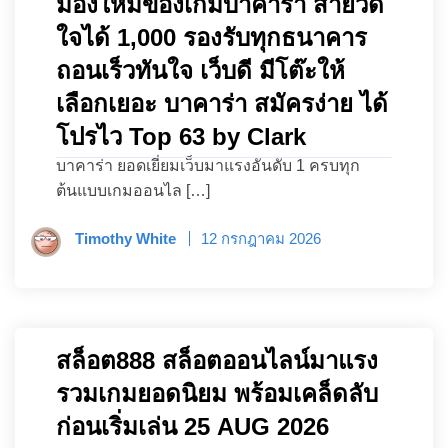
มองใหม่ของเกมบาคาร่า สายวัด
ใจได้ 1,000 รองรับทุกธนาคาร
ถอนเร็วทันใจ เว็บดี มีโต๊ะให้
เลือกเยอะ บาคาร่า สมัครง่าย ได้
โปรไว Top 63 by Clark
บาคาร่า ยอดเยี่ยมเว็บมาแรงอันดับ 1 ครบทุก
ต้นแบบเกมออนไล […]
Timothy White
12 กรกฎาคม 2026
สล็อต888 สล็อตออนไลน์มาแรง
รวมเกมยอดนิยม พร้อมเคล็ดลับ
ก่อนเริ่มเล่น 25 AUG 2026