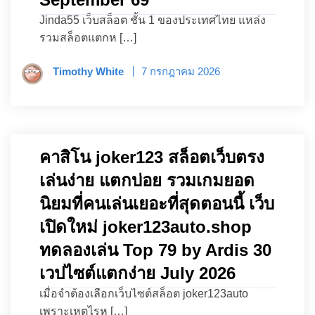
Jinda55 เว็บสล็อต ชั้น 1 ของประเทศไทย แหล่ง
รวมสล็อตแตกห […]
Timothy White
7 กรกฎาคม 2026
คาสิโน joker123 สล็อตเว็บตรง
เล่นง่าย แตกบ่อย รวมเกมยอด
นิยมที่คนเล่นเยอะที่สุดตอนนี้ เว็บ
เปิดใหม่ joker123auto.shop
ทดลองเล่น Top 79 by Ardis 30
เวปไซต์แตกง่าย July 2026
เมื่อจำต้องเลือกเว็บไซต์สล็อต joker123auto
เพราะเหตุไรห […]