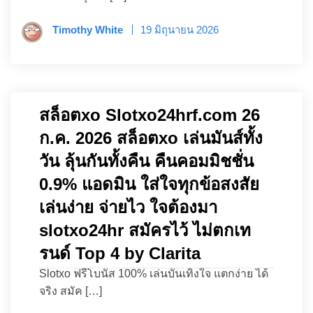
Timothy White
19 มิถุนายน 2026
สล็อตxo Slotxo24hrf.com 26
ก.ค. 2026 สล็อตxo เล่นมันส์ทั้ง
วัน ลุ้นกันทั้งคืน คืนคอมมิชชั่น
0.9% แอดมิน ใส่ใจทุกข้อสงสัย
เล่นง่าย จ่ายไว ใจต้องมา
slotxo24hr สมัครไว้ ไม่ตกเท
รนด์ Top 4 by Clarita
Slotxo ฟรีโบนัส 100% เล่นบันเทิงใจ แตกง่าย ได้
จริง สมัค […]