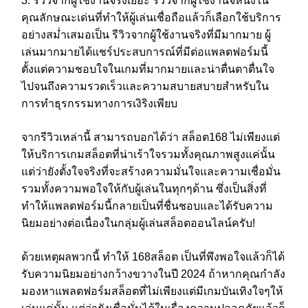
3. รีวิวจากผู้ใชงานจริงเยอะ รีวิวจากผู้ใชงานจหนึ่งใน
คุณลักษณะเด่นที่ทำให้ผู้เล่นเชื่อถือแล้วก็เลือกใช้บริการ
อย่างสม่ำเสมอเป็น รีวิวจากผู้ใช้งานจริงที่มีมากมาย ผู้
เล่นมากมายได้แชร์ประสบการณ์ที่มีต่อแพลตฟอร์มนี้
ตั้งแต่ความชอบใจในเกมที่มากมายและน่าตื่นตาตื่นใจ
ไปจนถึงความรวดเร็วและความสบายสบายสำหรับใน
การทำธุรกรรมทางการเงิริงเพียบ
จากรีวิวเหล่านี้ สามารถบอกได้ว่า สล็อต168 ไม่เพียงแต่
ให้บริการเกมสล็อตที่น่าเร้าใจรวมทั้งคุณภาพสูงแค่นั้น
แต่ว่ายังตั้งใจจริงที่จะสร้างความมั่นใจและความเชื่อมั่น
รวมทั้งความพอใจให้กับผู้เล่นในทุกๆด้าน ซึ่งเป็นสิ่งที่
ทำให้แพลตฟอร์มนี้กลายเป็นที่ชื่นชอบและได้รับความ
นิยมอย่างต่อเนื่องในกลุ่มผู้เล่นสล็อตออนไลน์ครับ!
ด้วยเหตุผลพวกนี้ ทำให้ 168สล็อต เป็นที่พึงพอใจแล้วก็ได้
รับความนิยมอย่างกว้างขวางในปี 2024 ถ้าหากคุณกำลัง
มองหาแพลตฟอร์มสล็อตที่ไม่เพียงแต่มีเกมบันเทิงใจๆให้