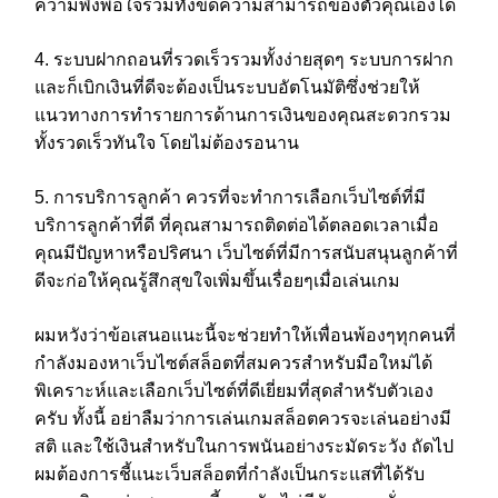
ความพึงพอใจรวมทั้งขีดความสามารถของตัวคุณเองได้
4. ระบบฝากถอนที่รวดเร็วรวมทั้งง่ายสุดๆ ระบบการฝาก
และก็เบิกเงินที่ดีจะต้องเป็นระบบอัตโนมัติซึ่งช่วยให้
แนวทางการทำรายการด้านการเงินของคุณสะดวกรวม
ทั้งรวดเร็วทันใจ โดยไม่ต้องรอนาน
5. การบริการลูกค้า ควรที่จะทำการเลือกเว็บไซต์ที่มี
บริการลูกค้าที่ดี ที่คุณสามารถติดต่อได้ตลอดเวลาเมื่อ
คุณมีปัญหาหรือปริศนา เว็บไซต์ที่มีการสนับสนุนลูกค้าที่
ดีจะก่อให้คุณรู้สึกสุขใจเพิ่มขึ้นเรื่อยๆเมื่อเล่นเกม
ผมหวังว่าข้อเสนอแนะนี้จะช่วยทำให้เพื่อนพ้องๆทุกคนที่
กำลังมองหาเว็บไซต์สล็อตที่สมควรสำหรับมือใหม่ได้
พิเคราะห์และเลือกเว็บไซต์ที่ดีเยี่ยมที่สุดสำหรับตัวเอง
ครับ ทั้งนี้ อย่าลืมว่าการเล่นเกมสล็อตควรจะเล่นอย่างมี
สติ และใช้เงินสำหรับในการพนันอย่างระมัดระวัง ถัดไป
ผมต้องการชี้แนะเว็บสล็อตที่กำลังเป็นกระแสที่ได้รับ