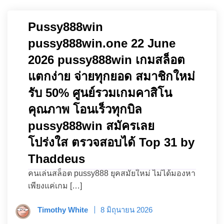
Pussy888win
pussy888win.one 22 June
2026 pussy888win เกมสล็อต
แตกง่าย จ่ายทุกยอด สมาชิกใหม่
รับ 50% ศูนย์รวมเกมคาสิโน
คุณภาพ โอนเร็วทุกบิล
pussy888win สมัครเลย
โปร่งใส ตรวจสอบได้ Top 31 by
Thaddeus
คนเล่นสล็อต pussy888 ยุคสมัยใหม่ ไม่ได้มองหา
เพียงแค่เกม […]
Timothy White
8 มิถุนายน 2026