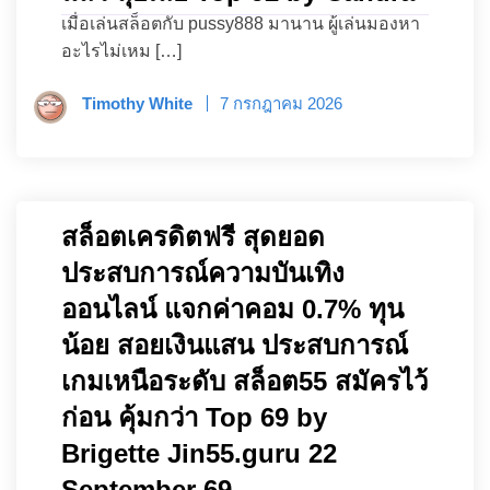
เมื่อเล่นสล็อตกับ pussy888 มานาน ผู้เล่นมองหา
อะไรไม่เหม […]
Timothy White
7 กรกฎาคม 2026
สล็อตเครดิตฟรี สุดยอด
ประสบการณ์ความบันเทิง
ออนไลน์ แจกค่าคอม 0.7% ทุน
น้อย สอยเงินแสน ประสบการณ์
เกมเหนือระดับ สล็อต55 สมัครไว้
ก่อน คุ้มกว่า Top 69 by
Brigette Jin55.guru 22
September 69