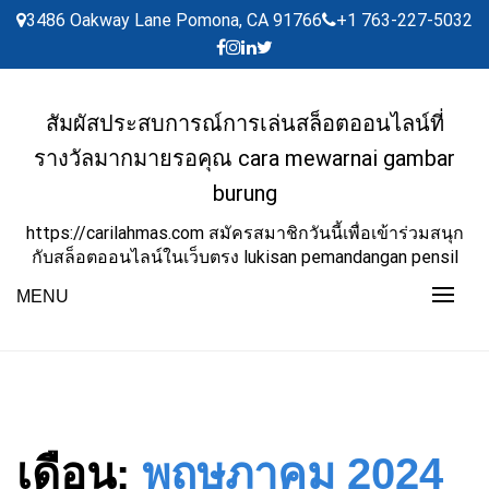
Skip
3486 Oakway Lane Pomona, CA 91766
+1 763-227-5032
to
content
สัมผัสประสบการณ์การเล่นสล็อตออนไลน์ที่
รางวัลมากมายรอคุณ cara mewarnai gambar
burung
https://carilahmas.com สมัครสมาชิกวันนี้เพื่อเข้าร่วมสนุก
กับสล็อตออนไลน์ในเว็บตรง lukisan pemandangan pensil
MENU
เดือน:
พฤษภาคม 2024