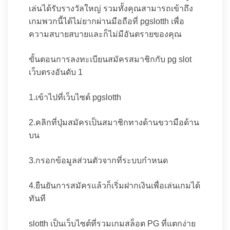
เล่นได้รับรางวัลใหญ่ รวมทั้งคุณสามารถเข้าถึง
เกมพวกนี้ได้ไม่ยากผ่านมือถือที่ pgslotth เพื่อ
ความสบายสบายและก็ไม่มีอันตรายของคุณ
ขั้นตอนการลงทะเบียนสมัครสมาชิกกับ pg slot
เว็บตรงอันดับ 1
1.เข้าไปที่เว็บไซต์ pgslotth
2.คลิกที่ปุ่มสมัครเป็นสมาชิกทางด้านขวามือด้าน
บน
3.กรอกข้อมูลส่วนตัวจากที่ระบบกำหนด
4.ยืนยันการสมัครแล้วก็เริ่มฝากเงินเพื่อเล่นเกมได้
ทันที
slotth เป็นเว็บไซต์ที่รวมเกมสล็อต PG ที่แตกง่าย