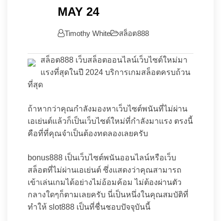
MAY 24
Timothy White
สล็อต888
สล็อต888 เว็บสล็อตออนไลน์เว็บไซต์ใหม่มา
แรงที่สุดในปี 2024 บริการเกมสล็อตครบถ้วน
ที่สุด
ถ้าหากว่าคุณกำลังมองหาเว็บไซต์พนันที่ไม่ผ่าน
เอเย่นต์แล้วก็เป็นเว็บไซต์ใหม่ที่กำลังมาแรง ตรงนี้
คือที่ที่คุณจำเป็นต้องทดลองเลยครับ
bonus888 เป็นเว็บไซต์พนันออนไลน์หรือเว็บ
สล็อตที่ไม่ผ่านเอเย่นต์ ซึ่งแสดงว่าคุณสามารถ
เข้าเล่นเกมได้อย่างไม่อ้อมค้อม ไม่ต้องผ่านตัว
กลางใดๆก็ตามเลยครับ นี่เป็นหนึ่งในคุณสมบัติที่
ทำให้ slot888 เป็นที่ชื่นชอบปัจจุบันนี้