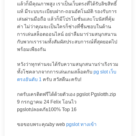
แล้วก็มีคุณภาพสูง เราเป็นเว็บตรงที่ได้รับลิขสิทธิ์
แท้ มีระบบระเบียบฝาก-ถอนอัตโนมัติ รองรับการ
เล่นผ่านมือถือ แล้วก็มีโปรโมชั่นและโบนัสที่คุ้ม
ค่า ไม่ว่าคุณจะเป็นใครก็ช่างที่ชื่นชอบในด้าน
การเล่นสล็อตออนไลน์ อย่าลืมมาร่วมสนุกสนาน
กับพวกเรารวมทั้งสัมผัสประสบการณ์ที่สุดยอดไป
พร้อมเพียงกัน
หวังว่าทุกท่านจะได้รับความสนุกสนานร่าเริงรวม
ทั้งโชคลาภจากการเล่นเกมสล็อตกับ
pg slot เว็บ
ตรงอันดับ 1
ครับ สวัสดีนะครับ!
กดรับเครดิตฟรีได้ด้วยตัวเอง pgslot Pgslotth.zip
9 กรกฎาคม 24 Felix โอนไว
pgslotปลอดภัย100% Top 16
ขอขอบพระคุณby web
pgslot ทางเข้า