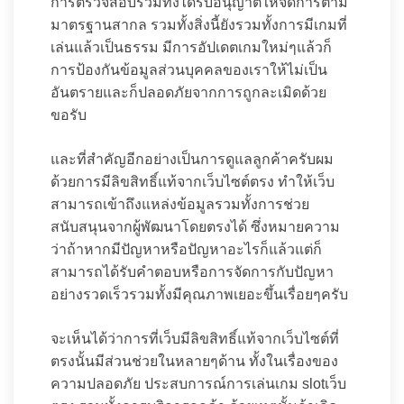
การตรวจสอบรวมทั้งได้รับอนุญาตให้จัดการตาม
มาตรฐานสากล รวมทั้งสิ่งนี้ยังรวมทั้งการมีเกมที่
เล่นแล้วเป็นธรรม มีการอัปเดตเกมใหม่ๆแล้วก็
การป้องกันข้อมูลส่วนบุคคลของเราให้ไม่เป็น
อันตรายและก็ปลอดภัยจากการถูกละเมิดด้วย
ขอรับ
และที่สำคัญอีกอย่างเป็นการดูแลลูกค้าครับผม
ด้วยการมีลิขสิทธิ์แท้จากเว็บไซต์ตรง ทำให้เว็บ
สามารถเข้าถึงแหล่งข้อมูลรวมทั้งการช่วย
สนับสนุนจากผู้พัฒนาโดยตรงได้ ซึ่งหมายความ
ว่าถ้าหากมีปัญหาหรือปัญหาอะไรก็แล้วแต่ก็
สามารถได้รับคำตอบหรือการจัดการกับปัญหา
อย่างรวดเร็วรวมทั้งมีคุณภาพเยอะขึ้นเรื่อยๆครับ
จะเห็นได้ว่าการที่เว็บมีลิขสิทธิ์แท้จากเว็บไซต์ที่
ตรงนั้นมีส่วนช่วยในหลายๆด้าน ทั้งในเรื่องของ
ความปลอดภัย ประสบการณ์การเล่นเกม slotเว็บ