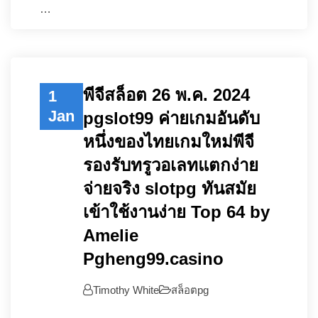
…
พีจีสล็อต 26 พ.ค. 2024
1
Jan
pgslot99 ค่ายเกมอันดับ
หนึ่งของไทยเกมใหม่พีจี
รองรับทรูวอเลทแตกง่าย
จ่ายจริง slotpg ทันสมัย
เข้าใช้งานง่าย Top 64 by
Amelie
Pgheng99.casino
Timothy White
สล็อตpg