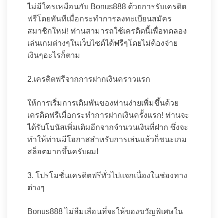
ไม่มีใครเหมือนกับ Bonus888 ด้วยการรับเครดิต
ฟรีโดยทันทีเมื่อกระทำการลงทะเบียนสมัคร
สมาชิกใหม่! ท่านสามารถใช้เครดิตนี้เพื่อทดลอง
เล่นเกมต่างๆในเว็บไซต์ได้ฟรีๆโดยไม่ต้องจ่าย
เงินๆอะไรก็ตาม
2.เครดิตฟรีจากการฝากเงินคราวแรก
ให้การเริ่มการเดิมพันของท่านง่ายเพิ่มขึ้นด้วย
เครดิตฟรีเมื่อกระทำการฝากเงินครั้งแรก! ท่านจะ
ได้รับโบนัสเพิ่มเติมอีกจากจำนวนเงินที่ฝาก ซึ่งจะ
ทำให้ท่านมีโอกาสสำหรับการเล่นแล้วก็ชนะเกม
สล็อตมากขึ้นครับผม!
3. โปรโมชั่นเครดิตฟรีทั่วไปแจกเนื่องในช่องทาง
ต่างๆ
Bonus888 ไม่ลืมเลือนที่จะให้ของขวัญพิเศษใน