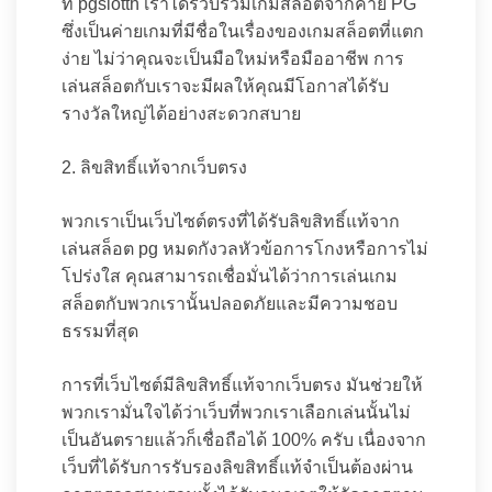
ที่ pgslotth เราได้รวบรวมเกมสล็อตจากค่าย PG
ซึ่งเป็นค่ายเกมที่มีชื่อในเรื่องของเกมสล็อตที่แตก
ง่าย ไม่ว่าคุณจะเป็นมือใหม่หรือมืออาชีพ การ
เล่นสล็อตกับเราจะมีผลให้คุณมีโอกาสได้รับ
รางวัลใหญ่ได้อย่างสะดวกสบาย
2. ลิขสิทธิ์แท้จากเว็บตรง
พวกเราเป็นเว็บไซต์ตรงที่ได้รับลิขสิทธิ์แท้จาก
เล่นสล็อต pg หมดกังวลหัวข้อการโกงหรือการไม่
โปร่งใส คุณสามารถเชื่อมั่นได้ว่าการเล่นเกม
สล็อตกับพวกเรานั้นปลอดภัยและมีความชอบ
ธรรมที่สุด
การที่เว็บไซต์มีลิขสิทธิ์แท้จากเว็บตรง มันช่วยให้
พวกเรามั่นใจได้ว่าเว็บที่พวกเราเลือกเล่นนั้นไม่
เป็นอันตรายแล้วก็เชื่อถือได้ 100% ครับ เนื่องจาก
เว็บที่ได้รับการรับรองลิขสิทธิ์แท้จำเป็นต้องผ่าน