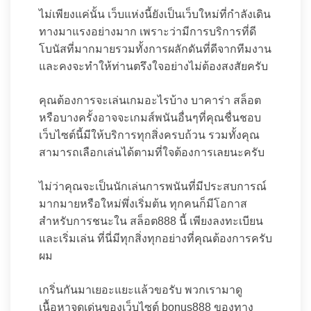
ไม่เพียงแค่นั้น เว็บแห่งนี้ยังเป็นเว็บใหม่ที่กำลังเดิน
ทางมาแรงอย่างมาก เพราะว่ามีการบริการที่ดี
โบนัสที่มากมายรวมทั้งการผลักดันที่ดีจากทีมงาน
และคงจะทำให้ท่านตรึงใจอย่างไม่ต้องสงสัยครับ
คุณต้องการจะเล่นเกมอะไรบ้าง บาคาร่า สล็อต
หรือบางครั้งอาจจะเกมส์พนันอื่นๆที่คุณชื่นชอบ
เว็บไซต์นี้มีให้บริการทุกสิ่งครบถ้วน รวมทั้งคุณ
สามารถเลือกเล่นได้ตามที่ใจต้องการเลยนะครับ
ไม่ว่าคุณจะเป็นนักเล่นการพนันที่มีประสบการณ์
มากมายหรือใหม่พึ่งเริ่มต้น ทุกคนก็มีโอกาส
สำหรับการชนะใน สล็อต888 นี้ เพียงลงทะเบียน
และเริ่มเล่น ที่นี่มีทุกสิ่งทุกอย่างที่คุณต้องการครับ
ผม
เกริ่นกันมาเยอะแยะแล้วขอรับ พวกเรามาดู
เนื้อหาจุดเด่นของเว็บไซต์ bonus888 ของทาง