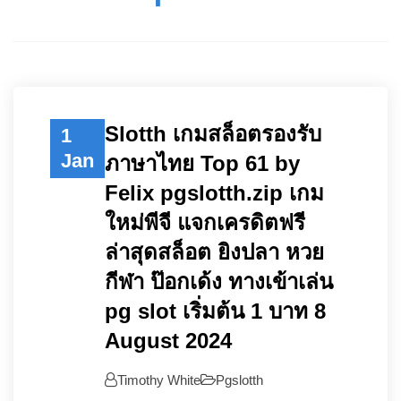
Slotth เกมสล็อตรองรับ
1
Jan
ภาษาไทย Top 61 by
Felix pgslotth.zip เกม
ใหม่พีจี แจกเครดิตฟรี
ล่าสุดสล็อต ยิงปลา หวย
กีฬา ป๊อกเด้ง ทางเข้าเล่น
pg slot เริ่มต้น 1 บาท 8
August 2024
Timothy White
Pgslotth