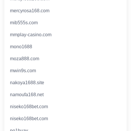
mercyrosa168.com
mib555s.com
mmplay-casino.com
mono1688
moza888.com
mwin9s.com
nakoya1688.site
namoufa168.net
niseko168bet.com
niseko168bet.com
no1huay