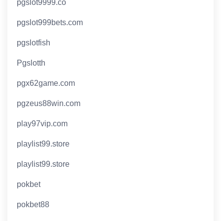
pgslot9999.co
pgslot999bets.com
pgslotfish
Pgslotth
pgx62game.com
pgzeus88win.com
play97vip.com
playlist99.store
playlist99.store
pokbet
pokbet88