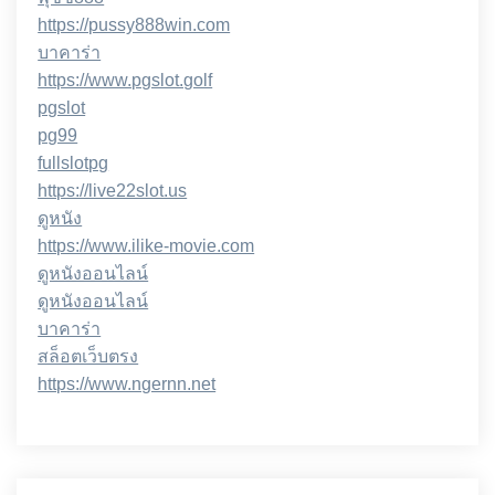
https://pussy888win.com
บาคาร่า
https://www.pgslot.golf
pgslot
pg99
fullslotpg
https://live22slot.us
ดูหนัง
https://www.ilike-movie.com
ดูหนังออนไลน์
ดูหนังออนไลน์
บาคาร่า
สล็อตเว็บตรง
https://www.ngernn.net