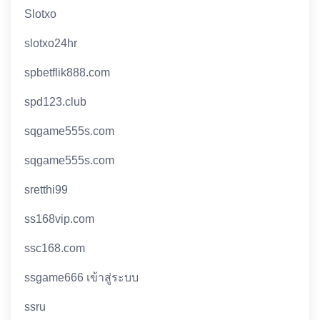
Slotxo
slotxo24hr
spbetflik888.com
spd123.club
sqgame555s.com
sqgame555s.com
sretthi99
ss168vip.com
ssc168.com
ssgame666 เข้าสู่ระบบ
ssru