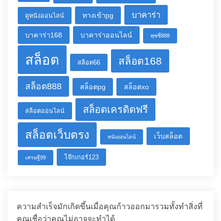
บาคาร่า
ทางเข้าpg
ดูหนังออนไลน์
บาคาร่า168
บาคาร่าออนไลน์
พุซซี่888
สล็อต
สล็อต168
สล็อต66
สล็อต888
สล็อตpg
สล็อตxo
สล็อตเครดิตฟรี
สล็อตออนไลน์
สล็อตเว็บตรง
เว็บสล็อต
หนังออนไลน์
โจ๊กเกอร์123
เศรษฐี99
ความสำเร็จมักเกิดขึ้นเมื่อคุณก้าวออกมารวมทั้งทำสิ่งที่
คุณเชื่อว่าคุณไม่อาจจะทำได้