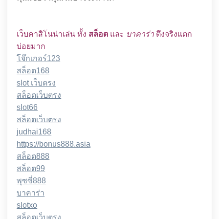
เว็บคาสิโนน่าเล่น ทั้ง
สล็อต
และ
บาคาร่า
ตึงจริงแตก
บ่อยมาก
โจ๊กเกอร์123
สล็อต168
slot เว็บตรง
สล็อตเว็บตรง
slot66
สล็อตเว็บตรง
judhai168
https://bonus888.asia
สล็อต888
สล็อต99
พุซซี่888
บาคาร่า
slotxo
สล็อตเว็บตรง