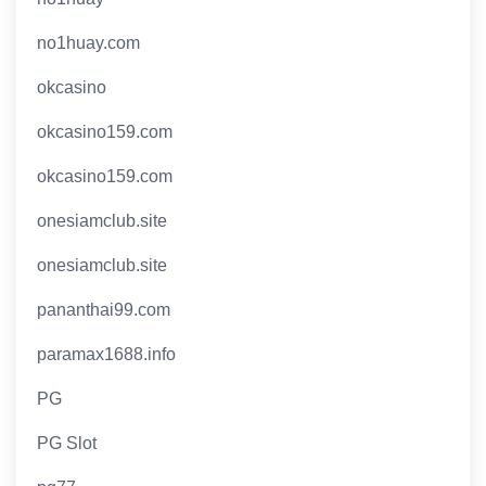
no1huay.com
okcasino
okcasino159.com
okcasino159.com
onesiamclub.site
onesiamclub.site
pananthai99.com
paramax1688.info
PG
PG Slot