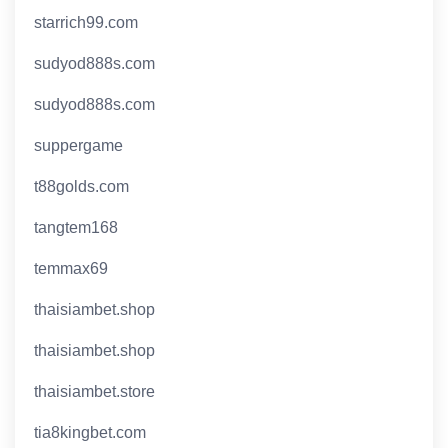
starrich99.com
sudyod888s.com
sudyod888s.com
suppergame
t88golds.com
tangtem168
temmax69
thaisiambet.shop
thaisiambet.shop
thaisiambet.store
tia8kingbet.com