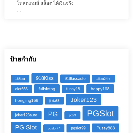
โหลดเกมส์ สล็อต ได้เงินจริง
…
ป้ายกำกับ
918Kiss
918kissauto
188bet
allbet24hr
fullslotpg
happy168
alot666
funny18
Joker123
hengjing168
jinda55
PGSlot
PG
joker123auto
pg99
PG Slot
Pussy888
pgslot99
pgslot77