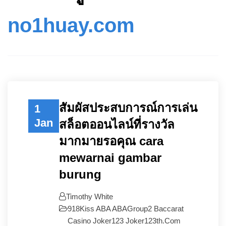
no1huay.com
สัมผัสประสบการณ์การเล่น
1
Jan
สล็อตออนไลน์ที่รางวัล
มากมายรอคุณ cara
mewarnai gambar
burung
Timothy White
918Kiss
ABA
ABAGroup2
Baccarat
Casino
Joker123
Joker123th.com