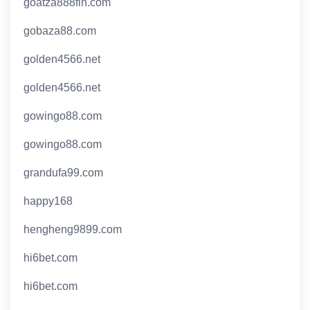
goatza888fin.com
gobaza88.com
golden4566.net
golden4566.net
gowingo88.com
gowingo88.com
grandufa99.com
happy168
hengheng9899.com
hi6bet.com
hi6bet.com