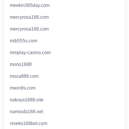
meekin365day.com
mercyrosa168.com
mercyrosa168.com
mib555s.com
mmplay-casino.com
mono1688
moza888.com
mwin9s.com
nakoya1688.site
namoufa168.net
niseko168bet.com