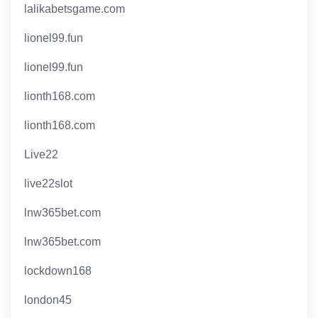
lalikabetsgame.com
lionel99.fun
lionel99.fun
lionth168.com
lionth168.com
Live22
live22slot
lnw365bet.com
lnw365bet.com
lockdown168
london45