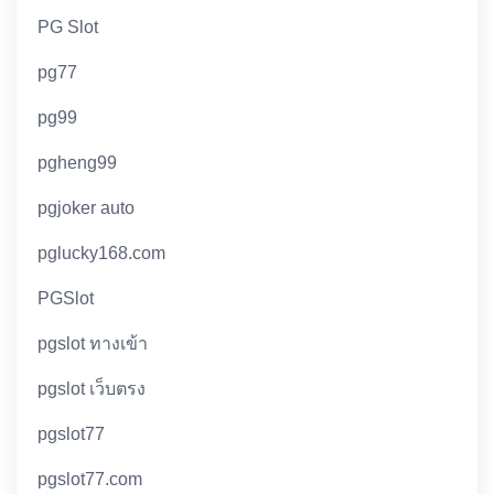
PG Slot
pg77
pg99
pgheng99
pgjoker auto
pglucky168.com
PGSlot
pgslot ทางเข้า
pgslot เว็บตรง
pgslot77
pgslot77.com