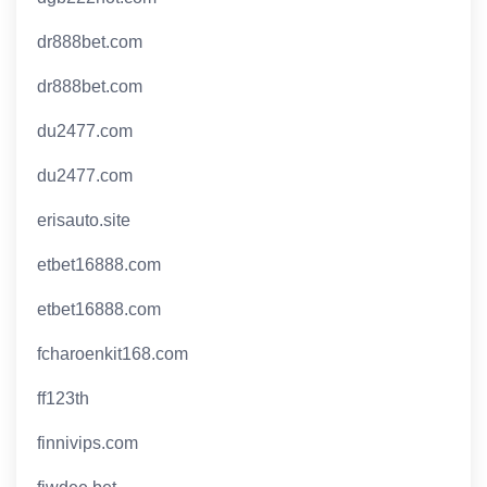
dr888bet.com
dr888bet.com
du2477.com
du2477.com
erisauto.site
etbet16888.com
etbet16888.com
fcharoenkit168.com
ff123th
finnivips.com