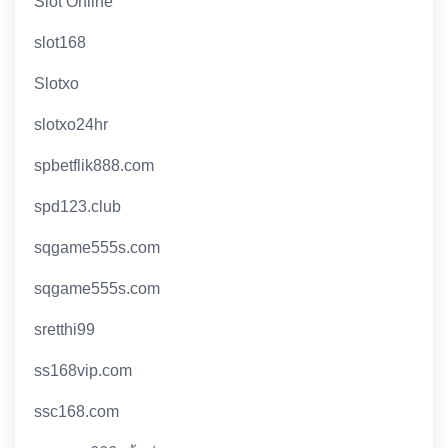
Slot Online
slot168
Slotxo
slotxo24hr
spbetflik888.com
spd123.club
sqgame555s.com
sqgame555s.com
sretthi99
ss168vip.com
ssc168.com