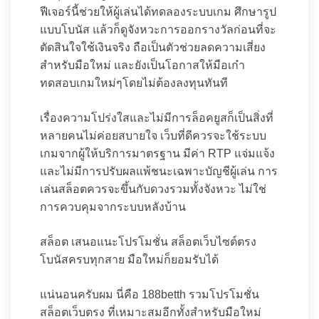
ฟีเจอร์นี้ช่วยให้ผู้เล่นได้ทดลองระบบเกม ศึกษารูป
แบบโบนัส แล้วก็ดูจังหวะการออกรางวัลก่อนที่จะ
ตัดสินใจใช้เงินจริง ถือเป็นตัวช่วยลดความเสี่ยง
สำหรับมือใหม่ และยังเป็นโอกาสให้มือเก๋า
ทดสอบเกมใหม่ๆโดยไม่ต้องลงทุนทันที
เรื่องความโปร่งใสและไม่มีการล็อคยูสก็เป็นสิ่งที่
หลายคนไม่ค่อยสบายใจ เว็บที่ดีควรจะใช้ระบบ
เกมจากผู้ให้บริการมาตรฐาน มีค่า RTP แจ่มแจ้ง
และไม่มีการปรับผลแพ้ชนะเฉพาะบัญชีผู้เล่น การ
เล่นสล็อตควรจะขึ้นกับดวงรวมทั้งจังหวะ ไม่ใช่
การควบคุมจากระบบหลังบ้าน
สล็อต เสนอแนะโปรโมชั่น สล็อตเว็บไซต์ตรง
โบนัสครบทุกสาย มือใหม่ก็ยอมรับได้
แน่นอนครับผม นี่คือ 188betth รวมโปรโมชั่น
สล็อตเว็บตรง ที่เหมาะสมอีกทั้งสำหรับมือใหม่