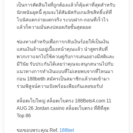
เป็นการตัดสินใจที่ถูกต้องแล้วก็คุ้มค่าที่สุดสำหรับ
นักพนันยุคนี้ คุณจะได้สัมผัสกับเกมลิขสิทธิ์แท้ที่
โบนัสแตกง่ายแตกจริง ระบบฝาก-ถอนที่เร็วไว
แล้วก็ความมั่นคงปลอดภัยขั้นสุดยอด
ช่องทางสำหรับเพื่อการกลับเงินร้อยให้เป็นเงิน
แสนเงินล้านอยู่เบื้องหน้าคุณแล้ว นำสูตรลับที่
พวกเราแจกไปใช้ควบคู่กับการเล่นอย่างมีสติและ
มีวินัย รับประกันได้เลยว่าคุณจะสนุกสนานไปกับ
แนวทางการทำเงินแบบที่ไม่เคยพบจากที่ไหนมา
ก่อน 188betth สมัครเป็นสมาชิกแล้วกดเข้ามา
ร่วมพิสูจน์ความปังพร้อมเพียงกันเลยขอรับ!
สล็อตเว็บใหญ่ สล็อตเว็บตรง 188Bets4.com 11
AUG 26 Jordan casino สล็อตเว็บตรง ที่ดีที่สุด
Top 86
ขอขอบพระคุณ Ref.
188bet