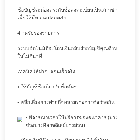
ชื่อบัญชีจะต้องตรงกับชื่อลงทะเบียนเป็นสมาชิก
เพื่อให้มีความปลอดภัย
4.กดรับรองรายการ
ระบบอัตโนมัติจะโอนเงินกลับฝากบัญชีคุณด้าน
ในไม่กี่นาที
เทคนิคให้ฝาก–ถอนเร็วจริง
• ใช้บัญชีชื่อเดียวกับที่สมัคร
• หลีกเลี่ยงการฝากถี่ๆหลายรายการต่อว่าดกัน
• พิจารณาเวลาให้บริการของธนาคาร (บาง
ช่วงบางทีอาจดีเลย์บางส่วน)