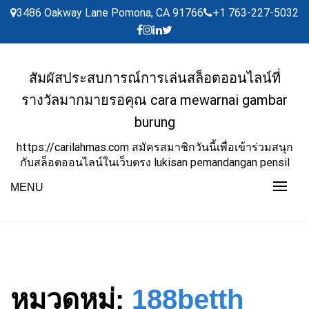
Skip
3486 Oakway Lane Pomona, CA 91766
+1 763-227-5032
to
content
สัมผัสประสบการณ์การเล่นสล็อตออนไลน์ที่
รางวัลมากมายรอคุณ cara mewarnai gambar
burung
https://carilahmas.com สมัครสมาชิกวันนี้เพื่อเข้าร่วมสนุก
กับสล็อตออนไลน์ในเว็บตรง lukisan pemandangan pensil
MENU
หมวดหมู่:
188betth