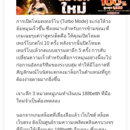
การเปิดโหมดเทอร์โบ (Turbo Mode) จะก่อให้วง
ล้อหมุนเร็วขึ้น ซึ่งเหมาะสำหรับการข้ามขณะที่
เกมเฉยๆแต่ว่าสูตรเด็ดคือ ให้คุณเปิดโหมด
เทอร์โบกดไป 10 ครั้ง หลังจากนั้นปิดโหมด
เทอร์โบแล้วกดแบบธรรมดาอีก 5 ครั้ง การสับ
เปลี่ยนความเร็วสำหรับเพื่อการหมุนอย่างนี้จะไป
ก่อกวนอัลกอริทึมของระบบสุ่ม ทำให้มีโอกาสที่
สัญลักษณ์โบนัสจะตกลงมาล็อกในตำแหน่งที่ถูก
ต้องง่ายดายมากยิ่งขึ้น
เจาะลึก 3 หมวดหมู่เกมทำเงินบน 188betth ที่มือ
ใหม่จำเป็นต้องทดลอง
นอกจากเกมสล็อตที่เลื่องลือแล้ว เว็บไซต์ สล็อต
เว็บตรง ยังเป็นศูนย์รวมความเพลิดเพลินครบวงจร
ที่มีเกมให้เลือกเล่น 188betth อีกเยอะ ซึ่งแต่ละ