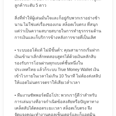
ลูกค้าระดับ 5 ดาว
สิ่งที่ทำให้ผู้เล่นมั่นใจและก็อยู่กับพวกเราอย่างช้า
นาน ไม่ใช่แค่เรื่องของเกม สล็อตเว็บตรง ที่สนุก
แต่ว่าเป็นความสบายสบายในการทำธุรกรรมด้าน
การเงินและก็บริการข้างหลังการขายที่เป็นเลิศ
• ระบบออโต้แท้ ไม่มีขั้นต่ำ: คุณสามารถเริ่มฝาก
เงินเข้ามาเลิ่กลั่กทดสอบสูตรได้ด้วยเงินหลักสิบ
รองรับการโอนผ่านทุกแบงค์ชั้นหนึ่งใน
ประเทศไทย แล้วก็ระบบ True Money Wallet เงิน
เข้าไวภายในเวลาไม่เกิน 10 วินาที ไม่ต้องส่งสลิป
ให้แอดไม่นตรวจตราให้เสียเวล่ำเวลา
• ทีมงานซัพพอร์ตมือโปร: พวกเรารู้ดีว่าสำหรับ
การเล่นบางทีอาจกำเนิดข้อสงสัยหรือปัญหาทาง
เคล็ดลับได้ตลอดระยะเวลา สล็อตเว็บตรง จึง
จัดแจงคณะทำงานคอลเซ็นเตอร์และก็แอดมิน