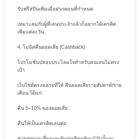
รับฟรีสปินเพิ่มเมื่อฝากตอนที่กำหนด
เหมาะสมกับผู้ที่เล่นประจำแล้วก็อยากได้เครดิต
เพิ่มแต่ละวัน
4. โบนัสคืนยอดเสีย (Cashback)
โปรโมชั่นปลอบประโลมใจสำหรับคนเล่นไม่ตรง
เป้า
เว็บไซต์ตรงหลายที่ให้ คืนยอดเสียรายสัปดาห์/ราย
เดือน ได้แก่:
คืน 5–10% ของยอดเสีย
คืนให้เป็นเครดิตเล่นต่อ
ช่วยลดการเสี่ยงและรับเครดิตกลับแม้วันนั้นจะ