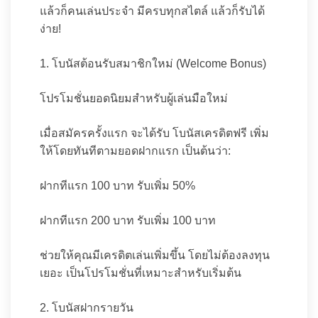
แล้วก็คนเล่นประจำ มีครบทุกสไตล์ แล้วก็รับได้
ง่าย!
1. โบนัสต้อนรับสมาชิกใหม่ (Welcome Bonus)
โปรโมชั่นยอดนิยมสำหรับผู้เล่นมือใหม่
เมื่อสมัครครั้งแรก จะได้รับ โบนัสเครดิตฟรี เพิ่ม
ให้โดยทันทีตามยอดฝากแรก เป็นต้นว่า:
ฝากทีแรก 100 บาท รับเพิ่ม 50%
ฝากทีแรก 200 บาท รับเพิ่ม 100 บาท
ช่วยให้คุณมีเครดิตเล่นเพิ่มขึ้น โดยไม่ต้องลงทุน
เยอะ เป็นโปรโมชั่นที่เหมาะสำหรับเริ่มต้น
2. โบนัสฝากรายวัน