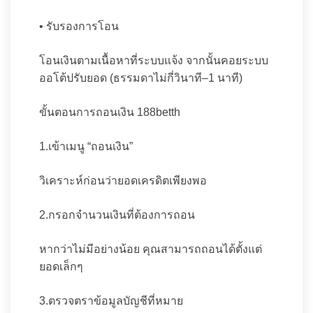
• รับรองการโอน
โอนเงินตามเนื้อหาที่ระบบแจ้ง จากนั้นคอยระบบ
ออโต้ปรับยอด (ธรรมดาไม่กี่วินาที–1 นาที)
ขั้นตอนการถอนเงิน 188betth
1.เข้าเมนู “ถอนเงิน”
วิเคราะห์ก่อนว่ายอดเครดิตเพียงพอ
2.กรอกจำนวนเงินที่ต้องการถอน
หากว่าไม่มีอย่างน้อย คุณสามารถถอนได้ตั้งแต่
ยอดเล็กๆ
3.ตรวจตราข้อมูลบัญชีที่หมาย