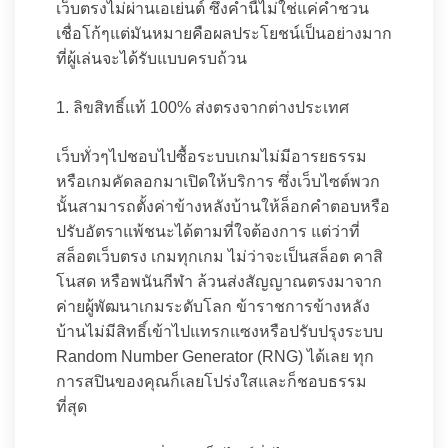
เว็บตรงไม่ผ่านเอเย่นต์ ซึ่งคำนี้ไม่ใช่แค่คำชวน
เชื่อโก้ๆแต่มันหมายคือผลประโยชน์เป็นอย่างมาก
ที่ผู้เล่นจะได้รับแบบครบถ้วน
1. ลิขสิทธิ์แท้ 100% ส่งตรงจากต่างประเทศ
เว็บทั่วๆไปชอบไปซื้อระบบเกมไม่มีอารยธรรม
หรือเกมคัดลอกมาเปิดให้บริการ ซึ่งเว็บไซต์พวก
นั้นสามารถตั้งค่าข้างหลังบ้านให้ล็อกคำตอบหรือ
ปรับอัตราแพ้ชนะได้ตามที่ใจต้องการ แต่ว่าที่
สล็อตเว็บตรง เกมทุกเกม ไม่ว่าจะเป็นสล็อต คาสิ
โนสด หรือพนันกีฬา ล้วนส่งสัญญาณตรงมาจาก
ค่ายผู้พัฒนาเกมระดับโลก ข้าราชการข้างหลัง
บ้านไม่มีสิทธิ์เข้าไปแทรกแซงหรือปรับปรุงระบบ
Random Number Generator (RNG) ได้เลย ทุก
การสปินของคุณก็เลยโปร่งใสและก็ชอบธรรม
ที่สุด