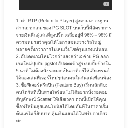
1. ค่า RTP (Return to Player) สูงตามมาตรฐาน
สากล: ทุกเกมของ PG SLOT บนเว็บนี้มีอัตราการ
จ่ายเงินคืนผู้เล่นที่สูงปรี๊ด เฉลี่ยอยู่ที่ 96% – 98% มี
ความหมายว่าคุณได้โอกาสชนะรางวัลใหญ่
หลายครั้งกว่าการไปเล่นเว็บไซต์รุนแรงแน่นอน
2. อัปเดตเกมใหม่ไวกว่าแสงสว่าง: ค่าย PG ออก
เกมใหม่ปุบปับ pgslot อัปเดตเข้าสู่ระบบปั๊บข้างใน
5 นาที ไม่ต้องนั่งรอคอยเป็นอาทิตย์ให้เสียเทรนด์
ได้ลองเล่นฟีเจอร์ใหม่ๆก่อนคนใดกันแน่เพื่อนพ้อง
3. ซื้อฟีเจอร์ฟรีสปิน (Feature Buy) เริ่มหลักสิบ:
คนใดกันที่เป็นสายใจร้อน ไม่ได้อยากนั่งรอคอย
สัญลักษณ์ Scatter ให้เสียเวลา ตรงนี้เปิดให้คุณ
ซื้อฟรีสปินลุยแดนโบนัสได้โดยทันทีในราคาเริ่ม
ต้นแค่ไม่กี่สิบบาท ลุ้นเงินแสนได้ในพริบตาเดียว
ค่ะ