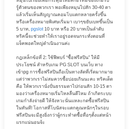
หมุนไปเรื่อยเพื่อกระตุ้นให้อัลกอริทึมของเกมรับ
รู้ตัวตนของพวกเรา พอเพียงหมุนไปสัก 30-40 ตา
แล้วเริ่มเห็นสัญญาณคอมโบแตกหลายครั้งขึ้น
หรือเครื่องหมายพิเศษเริ่มมา เบาๆขยับเบทขึ้นเป็น
5 บาท,
pgslot
10 บาท หรือ 20 บาทเป็นลำดับ
ทริคนี้จะช่วยทำให้เราอยู่รอดจนกระทั่งตอนที่
แจ็คพอตใหญ่ดำเนินงานค่ะ
กฎเหล็กข้อที่ 2: ใช้ฟีพบร์ “ซื้อฟรีสปิน” ให้มี
ประโยชน์ สำหรับเกม PG SLOT บนเว็บ ทาง
เข้าpg การซื้อฟรีสปินถือเป็นทางลัดที่เริ่ดมากมาย
แต่ว่าพวกเราไม่สมควรซื้อบ่อยเกินนะคะ ทริคเด็ด
คือ ให้พวกเรานั่งปั่นธรรมดาไปก่อนสัก 10-15 ตา
มองว่าเครื่องหมายเริ่มไหลลื่นดีไหม ถ้าเกิดระบบ
เกมกำลังจ่ายดี ให้จังหวะนั่นแหละกดซื้อฟรีสปิน
ในทันที! โอกาสที่โบนัสจะแตกคูณหนักๆในรอบ
ฟรีสปินจะมีสูงยิ่งกว่าผู้กระทำดซื้อทื่อๆตั้งแต่หน้า
แรกแน่นอนจ้ะ