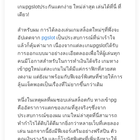
เกมpgslotประกันแตกง่าย ใหม่ล่าสุด เล่นได้ที่นี่ ที่
เดียว!
สำหรับผม การได้ลองเล่นเกมสล็อตใหม่ๆที่พึ่งจะ
อัปเดตจาก
pgslot
เป็นประสบการณ์ที่น่าเร้าใจ
แล้วก็คุ้มค่ามาก เนื่องจากแต่ละเกมpgslotได้รับ
การออกแบบมาอย่างละเอียดลออเพื่อให้ผู้เล่นทุก
คนมีโอกาสสำหรับในการทำเงินได้จริง เกมทาง
เข้าpgใหม่แต่ละเกมไม่ได้มีแค่กราฟิกที่สวยสด
งดงาม แต่ยังมาพร้อมกับฟีเจอร์พิเศษที่ช่วยให้การ
ลุ้นแจ็คพอตเป็นเรื่องที่ไม่ยากขึ้นกว่าเดิม
หนึ่งในเหตุผลที่ผมชอบเล่นสล็อตกับ ทางเข้าpg
คืออัตราการแตกของเกมที่สูงจริงๆซึ่งจาก
ประสบการณ์ของผม เกมใหม่ล่าสุดที่นี่สามารถ
ทำกำไรได้ดิบได้ดีมากยิ่งกว่าหลายเว็บที่เคยลอง
เล่น นอกจากนี้ยังมีฟีเจอร์เสริมอย่างฟรีสปิน ตัว
คูณเงินรางวัล และก็โบนัสพิเศษที่เพิ่มจังหวะให้