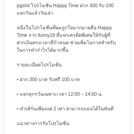
pgslot โปรโมชั่น Happy Time ฝาก 300 รับ 100
แจกวันแล้ววันเล่า
หนึ่งในโปรโมชั่นที่ผมถูกใจมากมายคือ Happy
Time จาก funny18 ที่แจกเครดิตพิเศษให้กับผู้ที่
ฝากเงินตรงเวลาที่กำหนด ช่วยเพิ่มโอกาสสำหรับ
ในการทำกำไรได้มากขึ้น
รายละเอียดโปรโมชั่น
• ฝาก 300 บาท รับฟรี 100 บาท
• แจกทุกๆวันเฉพาะเวลา 12:00 – 14:00 น.
• ทำเทิร์นเพียงแต่ 2 เท่า สามารถถอนได้ในทันที
แนวทางการรับโปรโมชั่น