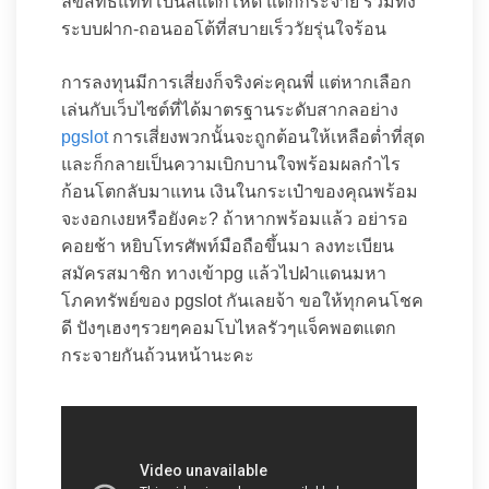
ลิขสิทธิ์แท้ที่โบนัสแตกโหด แตกกระจาย รวมทั้ง
ระบบฝาก-ถอนออโต้ที่สบายเร็ววัยรุ่นใจร้อน
การลงทุนมีการเสี่ยงก็จริงค่ะคุณพี่ แต่หากเลือก
เล่นกับเว็บไซต์ที่ได้มาตรฐานระดับสากลอย่าง
pgslot
การเสี่ยงพวกนั้นจะถูกต้อนให้เหลือต่ำที่สุด
และก็กลายเป็นความเบิกบานใจพร้อมผลกำไร
ก้อนโตกลับมาแทน เงินในกระเป๋าของคุณพร้อม
จะงอกเงยหรือยังคะ? ถ้าหากพร้อมแล้ว อย่ารอ
คอยช้า หยิบโทรศัพท์มือถือขึ้นมา ลงทะเบียน
สมัครสมาชิก ทางเข้าpg แล้วไปฝ่าแดนมหา
โภคทรัพย์ของ pgslot กันเลยจ้า ขอให้ทุกคนโชค
ดี ปังๆเฮงๆรวยๆคอมโบไหลรัวๆแจ็คพอตแตก
กระจายกันถ้วนหน้านะคะ