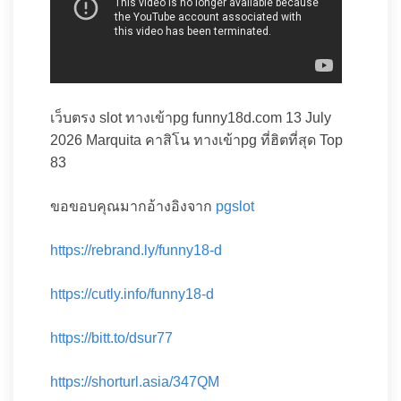
เว็บตรง slot ทางเข้าpg funny18d.com 13 July
2026 Marquita คาสิโน ทางเข้าpg ที่ฮิตที่สุด Top
83
ขอขอบคุณมากอ้างอิงจาก
pgslot
https://rebrand.ly/funny18-d
https://cutly.info/funny18-d
https://bitt.to/dsur77
https://shorturl.asia/347QM