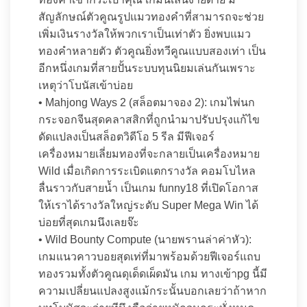
สัญลักษณ์ตัวคูณรูปแมวทองคำที่สามารถจะช่วย
เพิ่มเงินรางวัลให้พวกเราเป็นเท่าตัว ยิ่งพบแมว
ทองคำหลายตัว ตัวคูณยิ่งทวีคูณแบบสองเท่า เป็น
อีกหนึ่งเกมที่สายปั้นระบบทุนนิยมเล่นกันเพราะ
เหตุว่าโบนัสเข้าบ่อย
• Mahjong Ways 2 (สล็อตมาจอง 2): เกมไพ่นก
กระจอกจีนสุดคลาสสิกที่ถูกนำมาปรับปรุงแก้ไข
ดัดแปลงเป็นสล็อตวิดีโอ 5 รีล มีฟีเจอร์
เครื่องหมายเลี่ยมทองที่จะกลายเป็นเครื่องหมาย
Wild เมื่อเกิดการระเบิดแตกรางวัล คอมโบไหล
ลื่นราวกับสายน้ำ เป็นเกม funny18 ที่เปิดโอกาส
ให้เราได้รางวัลใหญ่ระดับ Super Mega Win ได้
บ่อยที่สุดเกมนึงเลยจ๊ะ
• Wild Bounty Compute (นายพรานล่าค่าหัว):
เกมแนวคาวบอยสุดเท่ที่มาพร้อมด้วยฟีเจอร์แถบ
ทองรวมทั้งตัวคูณดุเด็ดเผ็ดมัน เกม ทางเข้าpg นี้มี
ความเปลี่ยนแปลงสูงแม้กระนั้นบอกเลยว่าถ้าหาก