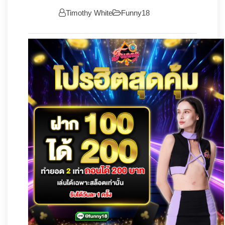
Timothy White
Funny18