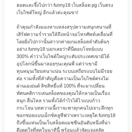
ฮอตและจึ้งไปกว่า funny18 เว็บสล็อต pg เว็บตรง
เว็บไซต์ใหญ่ อีกแล้วค่ะคุณขา!
ถ้าคุณกำลังมองหาแหล่งสรุปความสนุกสนานที่
เสิร์ฟความร่ำรวยให้ถึงหน้าจอโทรศัพท์เคลื่อนที่
โดยยิ่งไปกว่านั้นสาวกค่ายเกมสล็อตลำดับต้นๆ
อย่าง funny18 บอกเลยว่าที่นี่ตอบโจทย์แบบ
300% คำว่าเว็บไซต์ใหญ่ระดับประเทศเขามิได้
อุปโลกน์ขึ้นมาลอยๆนะคุณพี่ แต่ว่าเขามี
ทุนหมุนเวียนหนาแน่น ระบบเสถียรแบบไม่มีรอย
ต่อ รวมทั้งที่สำคัญคือความเป็นเว็บไซต์ตรงไม่
ผ่านเอเย่นต์ ลิขสิทธิ์แท้ 100% ที่จะมาเปลี่ยน
ทัศนคติการเล่นสล็อตของคุณให้กลายเป็นเรื่อง
สนุก ลื่นไหล รวมทั้งได้กำไรได้ไวแบบก้าว
กระโจน บทความนี้เราจะพาทุกคนไปเจาะลึกทุก
ซอกซอยแบบเอ็กซ์คลูซีฟว่าเพราะเหตุใด funny18
ถึงขึ้นแท่นเป็นเว็บสล็อตแมชชีนอันดับหนึ่งที่น่า
ดึงดูดใจที่สุดในนาทีนี้ พร้อมแล้วจัดแจงสลัด