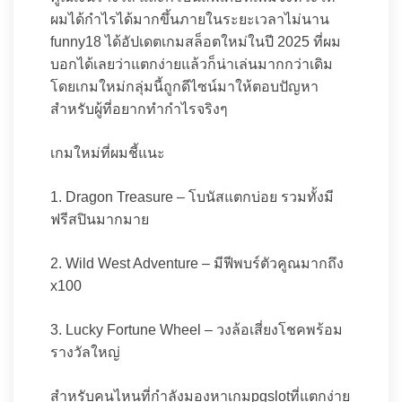
ผมได้กำไรได้มากขึ้นภายในระยะเวลาไม่นาน
funny18 ได้อัปเดตเกมสล็อตใหม่ในปี 2025 ที่ผม
บอกได้เลยว่าแตกง่ายแล้วก็น่าเล่นมากกว่าเดิม
โดยเกมใหม่กลุ่มนี้ถูกดีไซน์มาให้ตอบปัญหา
สำหรับผู้ที่อยากทำกำไรจริงๆ
เกมใหม่ที่ผมชี้แนะ
1. Dragon Treasure – โบนัสแตกบ่อย รวมทั้งมี
ฟรีสปินมากมาย
2. Wild West Adventure – มีฟีพบร์ตัวคูณมากถึง
x100
3. Lucky Fortune Wheel – วงล้อเสี่ยงโชคพร้อม
รางวัลใหญ่
สำหรับคนไหนที่กำลังมองหาเกมpgslotที่แตกง่าย