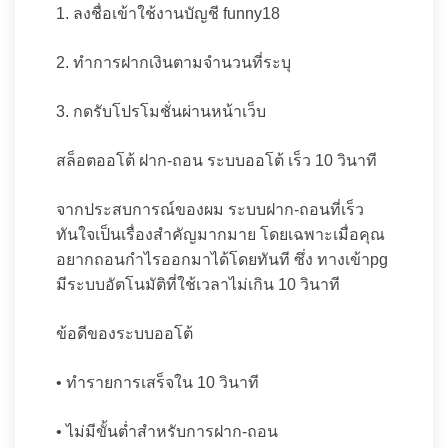
1. ลงชื่อเข้าใช้งานบัญชี funny18
2. ทำการฝากเงินตามจำนวนที่ระบุ
3. กดรับโปรโมชั่นผ่านหน้าเว็บ
สล็อตออโต้ ฝาก-ถอน ระบบออโต้ เร็ว 10 วินาที
จากประสบการณ์ของผม ระบบฝาก-ถอนที่เร็ว
ทันใจเป็นเรื่องสำคัญมากมาย โดยเฉพาะเมื่อคุณ
อยากถอนกำไรออกมาได้โดยทันที ซึ่ง ทางเข้าpg
มีระบบอัตโนมัติที่ใช้เวลาไม่เกิน 10 วินาที
ข้อดีของระบบออโต้
• ทำรายการเสร็จใน 10 วินาที
• ไม่มีขั้นต่ำสำหรับการฝาก-ถอน