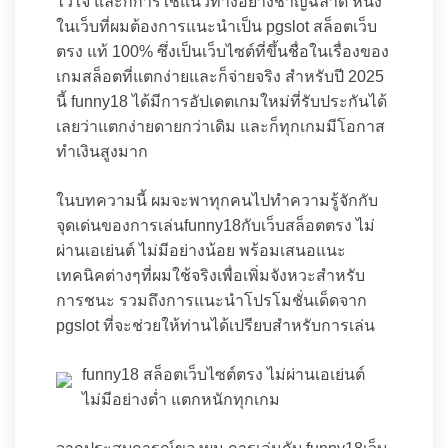
ไว้ใจ และก็การใช้แนวทางอย่างชาญฉลาด หนึ่ง
ในเว็บที่ผมต้องการแนะนำเป็น pgslot สล็อตเว็บ
ตรง แท้ 100% ซึ่งเป็นเว็บไซต์ที่ขึ้นชื่อในเรื่องของ
เกมสล็อตที่แตกง่ายและก็จ่ายจริง สำหรับปี 2025
นี้ funny18 ได้มีการอัปเดตเกมใหม่ที่รับประกันได้
เลยว่าแตกง่ายดายกว่าเดิม และก็ทุกเกมมีโอกาส
ทำเงินสูงมาก
ในบทความนี้ ผมจะพาทุกคนไปทำความรู้จักกับ
จุดเด่นของการเล่นfunny18กับเว็บสล็อตตรง ไม่
ผ่านเอเย่นต์ ไม่มีอย่างน้อย พร้อมเสนอแนะ
เทคนิคต่างๆที่ผมใช้จริงเพื่อเพิ่มจังหวะสำหรับ
การชนะ รวมถึงการแนะนำโปรโมชั่นเด็ดจาก
pgslot ที่จะช่วยให้ท่านได้เปรียบสำหรับการเล่น
funny18 สล็อตเว็บไซต์ตรง ไม่ผ่านเอเย่นต์
ไม่มีอย่างต่ำ แตกหนักทุกเกม