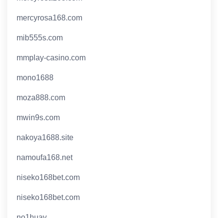
mercyrosa168.com
mib555s.com
mmplay-casino.com
mono1688
moza888.com
mwin9s.com
nakoya1688.site
namoufa168.net
niseko168bet.com
niseko168bet.com
no1huay