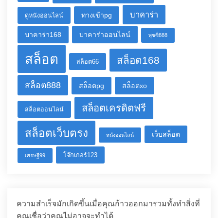
บาคาร่า
ทางเข้าpg
ดูหนังออนไลน์
บาคาร่า168
บาคาร่าออนไลน์
พุซซี่888
สล็อต
สล็อต168
สล็อต66
สล็อต888
สล็อตpg
สล็อตxo
สล็อตเครดิตฟรี
สล็อตออนไลน์
สล็อตเว็บตรง
เว็บสล็อต
หนังออนไลน์
โจ๊กเกอร์123
เศรษฐี99
ความสำเร็จมักเกิดขึ้นเมื่อคุณก้าวออกมารวมทั้งทำสิ่งที่
คุณเชื่อว่าคุณไม่อาจจะทำได้