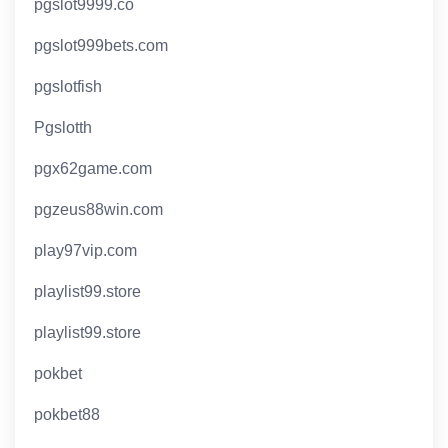
pgslot9999.co
pgslot999bets.com
pgslotfish
Pgslotth
pgx62game.com
pgzeus88win.com
play97vip.com
playlist99.store
playlist99.store
pokbet
pokbet88