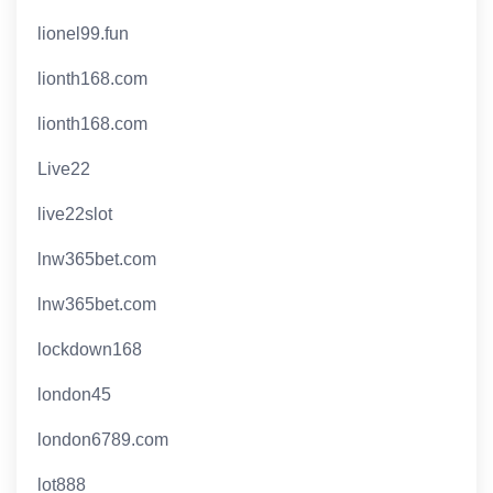
lionel99.fun
lionth168.com
lionth168.com
Live22
live22slot
lnw365bet.com
lnw365bet.com
lockdown168
london45
london6789.com
lot888