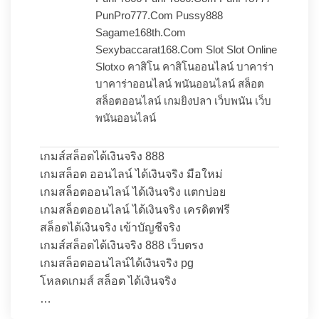
PunPro777.com
Pussy888
Sagame168th.com
Sexybaccarat168.com
Slot
Slot Online
Slotxo
คาสิโน
คาสิโนออนไลน์
บาคาร่า
บาคาร่าออนไลน์
พนันออนไลน์
สล็อต
สล็อตออนไลน์
เกมยิงปลา
เว็บพนัน
เว็บ
พนันออนไลน์
เกมส์สล็อตได้เงินจริง 888
เกมสล็อต ออนไลน์ ได้เงินจริง มือใหม่
เกมสล็อตออนไลน์ ได้เงินจริง แตกบ่อย
เกมสล็อตออนไลน์ ได้เงินจริง เครดิตฟรี
สล็อตได้เงินจริง เข้าบัญชีจริง
เกมส์สล็อตได้เงินจริง 888 เว็บตรง
เกมสล็อตออนไลน์ได้เงินจริง pg
โหลดเกมส์ สล็อต ได้เงินจริง
…