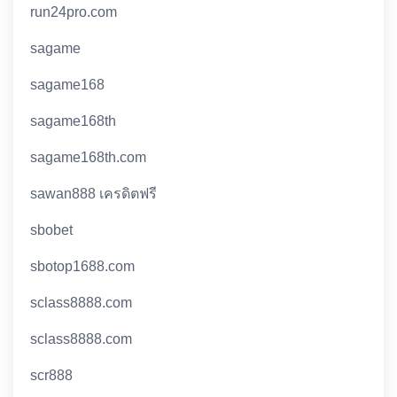
run24pro.com
sagame
sagame168
sagame168th
sagame168th.com
sawan888 เครดิตฟรี
sbobet
sbotop1688.com
sclass8888.com
sclass8888.com
scr888