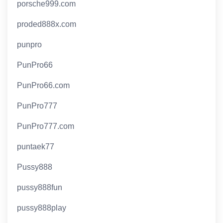
porsche999.com
proded888x.com
punpro
PunPro66
PunPro66.com
PunPro777
PunPro777.com
puntaek77
Pussy888
pussy888fun
pussy888play