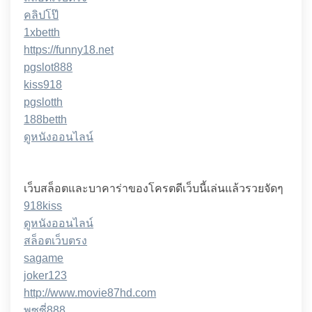
คลิปโป๊
1xbetth
https://funny18.net
pgslot888
kiss918
pgslotth
188betth
ดูหนังออนไลน์
เว็บสล็อตและบาคาร่าของโครตดีเว็บนี้เล่นแล้วรวยจัดๆ
918kiss
ดูหนังออนไลน์
สล็อตเว็บตรง
sagame
joker123
http://www.movie87hd.com
พุซซี่888