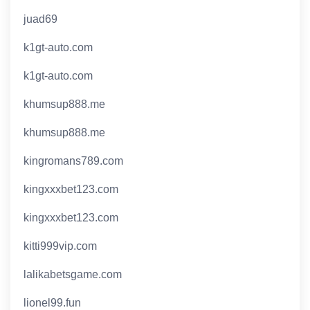
juad69
k1gt-auto.com
k1gt-auto.com
khumsup888.me
khumsup888.me
kingromans789.com
kingxxxbet123.com
kingxxxbet123.com
kitti999vip.com
lalikabetsgame.com
lionel99.fun