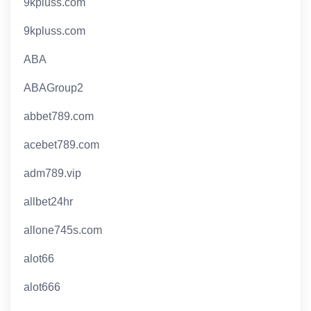
9kpluss.com
9kpluss.com
ABA
ABAGroup2
abbet789.com
acebet789.com
adm789.vip
allbet24hr
allone745s.com
alot66
alot666