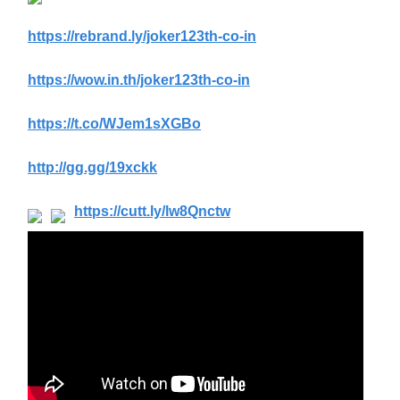
https://rebrand.ly/joker123th-co-in
https://wow.in.th/joker123th-co-in
https://t.co/WJem1sXGBo
http://gg.gg/19xckk
https://cutt.ly/lw8Qnctw