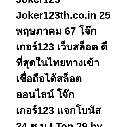
Joker123th.co.in 25
พฤษภาคม 67 โจ๊ก
เกอร์123 เว็บสล็อต ดี
ที่สุดในไทยทางเข้า
เชื่อถือได้สล็อต
ออนไลน์ โจ๊ก
เกอร์123 แจกโบนัส
24 ช.ม.! Top 29 by