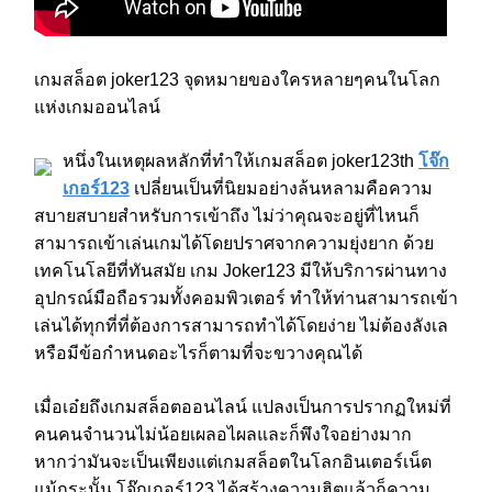
เกมสล็อต joker123 จุดหมายของใครหลายๆคนในโลก
แห่งเกมออนไลน์
หนึ่งในเหตุผลหลักที่ทำให้เกมสล็อต joker123th
โจ๊ก
เกอร์123
เปลี่ยนเป็นที่นิยมอย่างล้นหลามคือความ
สบายสบายสำหรับการเข้าถึง ไม่ว่าคุณจะอยู่ที่ไหนก็
สามารถเข้าเล่นเกมได้โดยปราศจากความยุ่งยาก ด้วย
เทคโนโลยีที่ทันสมัย เกม Joker123 มีให้บริการผ่านทาง
อุปกรณ์มือถือรวมทั้งคอมพิวเตอร์ ทำให้ท่านสามารถเข้า
เล่นได้ทุกที่ที่ต้องการสามารถทำได้โดยง่าย ไม่ต้องลังเล
หรือมีข้อกำหนดอะไรก็ตามที่จะขวางคุณได้
เมื่อเอ๋ยถึงเกมสล็อตออนไลน์ แปลงเป็นการปรากฏใหม่ที่
คนคนจำนวนไม่น้อยเผลอไผลและก็พึงใจอย่างมาก
หากว่ามันจะเป็นเพียงแต่เกมสล็อตในโลกอินเตอร์เน็ต
แม้กระนั้น โจ๊กเกอร์123 ได้สร้างความฮิตแล้วก็ความ