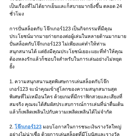
เป็นเรื่องที่ไม่ได้ยากเย็นและก็สบายมากยิ่งขึ้น ตลอด 24
ชั่วโมง
การปั่นสล็อตกับ โจ๊กเกอร์123 เป็นกิจกรรมที่มีคุณ
ประโยชน์มากมายก่ายกองต่อผู้เล่นในหลายด้านมากมาย
ปั่นสล็อตกับโจ๊กเกอร์123 ไม่เพียงแค่ทำให้ท่าน
สนุกสนานได้ แต่ยังมีคุณประโยชน์เยอะแยะที่ทำให้คุณ
ต้องหลงรักแล้วก็ชอบใจสำหรับในการเล่นอย่างไม่หยุด
ยั้ง
1. ความสนุกสนานสุดพิเศษการเล่นสล็อตกับโจ๊ก
เกอร์123 จะนำคุณเข้าสู่โลกของความสนุกสนานสุด
พิเศษที่ไม่เหมือนใคร ด้วยเกมที่มีกราฟิกสวยและเสียงที่
สมจริง คุณจะได้สัมผัสประสบการณ์การเล่นที่น่าตื่นเต้น
แล้วก็เพลิดเพลินไปกับความเพลิดเพลินได้ไม่จำกัด
2.
โจ๊กเกอร์123
มอบโอกาสในการชนะเงินรางวัลใหญ่
อย่างไม่น่าเชื่อ ด้วยการเล่นสล็อตที่มีโบนัสและรางวัล