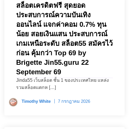
สล็อตเครดิตฟรี สุดยอด
ประสบการณ์ความบันเทิง
ออนไลน์ แจกค่าคอม 0.7% ทุน
น้อย สอยเงินแสน ประสบการณ์
เกมเหนือระดับ สล็อต55 สมัครไว้
ก่อน คุ้มกว่า Top 69 by
Brigette Jin55.guru 22
September 69
Jinda55 เว็บสล็อต ชั้น 1 ของประเทศไทย แหล่ง
รวมสล็อตแตกห […]
Timothy White
7 กรกฎาคม 2026