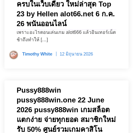
ครบในเว็บเดียว ใหม่ล่าสุด Top
23 by Hellen alot66.net 6 ก.ค.
26 พนันออนไลน์
เพราะอะไรตอนเล่นเกม alot666 แล้วอินเทอร์เน็ต
ช้าถึงทำให้ […]
Timothy White
12 มิถุนายน 2026
Pussy888win
pussy888win.one 22 June
2026 pussy888win เกมสล็อต
แตกง่าย จ่ายทุกยอด สมาชิกใหม่
รับ 50% ศูนย์รวมเกมคาสิโน