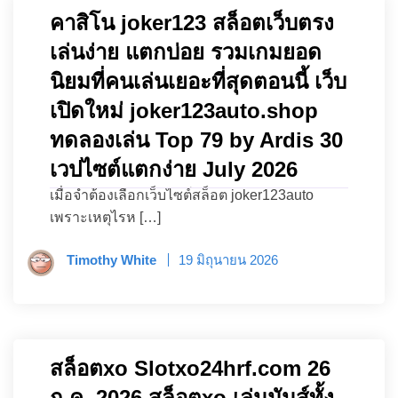
คาสิโน joker123 สล็อตเว็บตรง
เล่นง่าย แตกบ่อย รวมเกมยอด
นิยมที่คนเล่นเยอะที่สุดตอนนี้ เว็บ
เปิดใหม่ joker123auto.shop
ทดลองเล่น Top 79 by Ardis 30
เวปไซต์แตกง่าย July 2026
เมื่อจำต้องเลือกเว็บไซต์สล็อต joker123auto
เพราะเหตุไรห […]
Timothy White
19 มิถุนายน 2026
สล็อตxo Slotxo24hrf.com 26
ก.ค. 2026 สล็อตxo เล่นมันส์ทั้ง