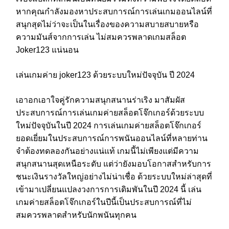
หากคุณกำลังมองหาประสบการณ์การเล่นเกมออนไลน์ที่
สนุกสุดไม่ว่าจะเป็นในเรื่องของความสบายสบายหรือ
ความมันส์จากการเล่น ไม่สมควรพลาดเกมสล็อต
Joker123 แน่นอน
เล่นเกมค่าย joker123 ด้วยระบบใหม่ปัจจุบัน ปี 2024
เอาอกเอาใจคู่รักความสนุกสนานร่าเริง มาสัมผัส
ประสบการณ์การเล่นเกมค่ายสล็อตโจ๊กเกอร์ด้วยระบบ
ใหม่ปัจจุบันในปี 2024 การเล่นเกมค่ายสล็อตโจ๊กเกอร์
ยอดเยี่ยมในประสบการณ์การพนันออนไลน์ที่หลายท่าน
จำต้องทดลองกันอย่างแน่แท้ เกมนี้ไม่เพียงแต่มีความ
สนุกสนานสุดเหนือระดับ แต่ว่ายังมอบโอกาสสำหรับการ
ชนะเงินรางวัลใหญ่อย่างไม่น่าเชื่อ ด้วยระบบใหม่ล่าสุดที่
เข้ามาเปลี่ยนแปลงวงการการเดิมพันในปี 2024 นี้ เล่น
เกมค่ายสล็อตโจ๊กเกอร์ในปีนี้เป็นประสบการณ์ที่ไม่
สมควรพลาดสำหรับนักพนันทุกคน