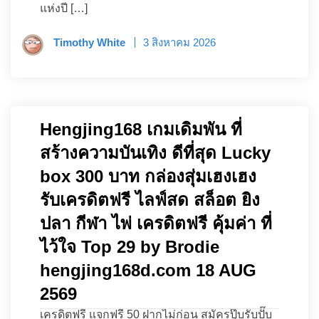
แห่งปี […]
Timothy White
3 สิงหาคม 2026
Hengjing168 เกมเดิมพัน ที่
สร้างความบันเทิง ดีที่สุด Lucky
box 300 บาท กล่องสุ่มเฮงเฮง
รับเครดิตฟรี ไลฟ์สด สล็อต ยิง
ปลา กีฬา ไพ่ เครดิตฟรี คุ้มค่า ที่
ไว้ใจ Top 29 by Brodie
hengjing168d.com 18 AUG
2569
เครดิตฟรี แจกฟรี 50 ฝากไม่ก่อน สมัครปุ๊บรับปั๊บ