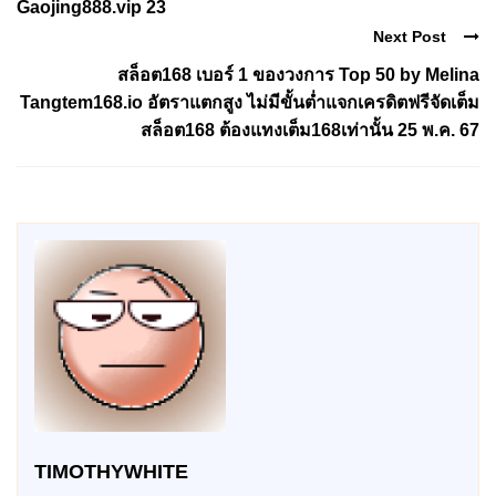
Gaojing888.vip 23
Next Post
สล็อต168 เบอร์ 1 ของวงการ Top 50 by Melina
Tangtem168.io อัตราแตกสูง ไม่มีขั้นต่ำแจกเครดิตฟรีจัดเต็ม
สล็อต168 ต้องแทงเต็ม168เท่านั้น 25 พ.ค. 67
TIMOTHYWHITE