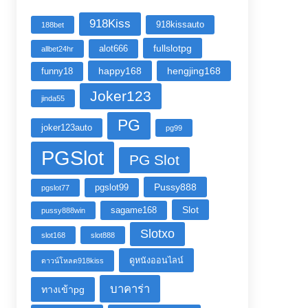
918Kiss
918kissauto
188bet
fullslotpg
alot666
allbet24hr
happy168
hengjing168
funny18
Joker123
jinda55
PG
joker123auto
pg99
PGSlot
PG Slot
Pussy888
pgslot99
pgslot77
Slot
sagame168
pussy888win
Slotxo
slot168
slot888
ดูหนังออนไลน์
ดาวน์โหลด918kiss
บาคาร่า
ทางเข้าpg