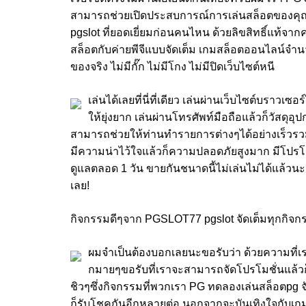
สามารถช่วยเปิดประสบการณ์การเล่นสล็อตของคุณแ
pgslot ที่ยอดเยี่ยมก่อนคนไหน ด้วยลิขสิทธิ์แท้จ
สล็อตกับค่ายพีจีแบบจัดเต็ม เกมสล็อตออนไลน์จำ
ของจริง ไม่มีกั๊ก ไม่มีโกง ไม่มีปิดเว็บไซต์หนี
เล่นได้เลยที่นี่ที่เดียว เล่นผ่านเว็บไซต์บราวเ
ให้ยุ่งยาก เล่นผ่านโทรศัพท์มือถือแล้วก็วัสด
สามารถช่วยให้ท่านทำรายการต่างๆได้อย่างเร็วรวมท
มีความน่าไว้ใจแล้วก็ความปลอดภัยสูงมาก มีโปร
ดูแลตลอด 1 วัน ขายกันชนาดนี้ไม่เล่นไม่ได้แล้ว
เลย!
กิจกรรมดีๆจาก PGSLOT77 pgslot จัดเต็มทุกกิจกร
ผมจำเป็นต้องบอกเลยนะขอรับว่า ด้วยความที่เร
กมายๆขอรับที่เราจะสามารถจัดโปรโมชั่นแล้ว
ชิวๆซึ่งกิจกรรมที่พวกเรา PG ทดลองเล่นสล็อตpg จ
ก็รับโชคกันอีกหลายต่อ นอกจากจะบันเทิงใจกับเกมส