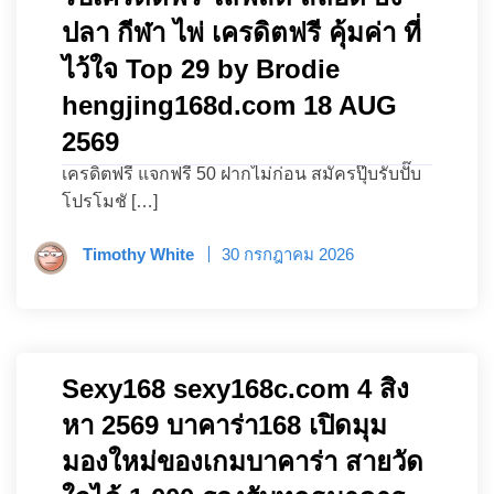
ปลา กีฬา ไพ่ เครดิตฟรี คุ้มค่า ที่
ไว้ใจ Top 29 by Brodie
hengjing168d.com 18 AUG
2569
เครดิตฟรี แจกฟรี 50 ฝากไม่ก่อน สมัครปุ๊บรับปั๊บ
โปรโมชั […]
Timothy White
30 กรกฎาคม 2026
Sexy168 sexy168c.com 4 สิง
หา 2569 บาคาร่า168 เปิดมุม
มองใหม่ของเกมบาคาร่า สายวัด