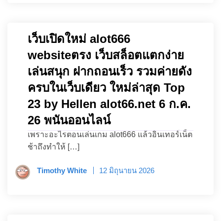
เว็บเปิดใหม่ alot666
websiteตรง เว็บสล็อตแตกง่าย
เล่นสนุก ฝากถอนเร็ว รวมค่ายดัง
ครบในเว็บเดียว ใหม่ล่าสุด Top
23 by Hellen alot66.net 6 ก.ค.
26 พนันออนไลน์
เพราะอะไรตอนเล่นเกม alot666 แล้วอินเทอร์เน็ต
ช้าถึงทำให้ […]
Timothy White
12 มิถุนายน 2026