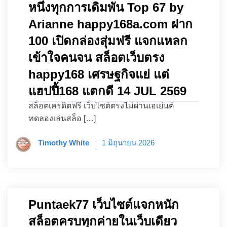
หนึ่งทุกการเดิมพัน Top 67 by
Arianne happy168a.com ฝาก
100 เปิดกล่องสุ่มฟรี แจกแหลก
เข้าใจคนจน สล็อตเว็บตรง
happy168 เศรษฐกิจแย่ แต่
แฮปปี้168 แตกดี 14 JUL 2569
สล็อตเครดิตฟรี เว็บไซต์ตรงไม่ผ่านเอเย่นต์
ทดลองเล่นสล็อ […]
Timothy White
1 มิถุนายน 2026
Puntaek77 เว็บไซต์แจกหนัก
สล็อตครบทุกค่ายในเว็บเดียว