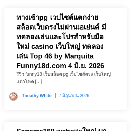
ทางเข้าpg เวปไซต์แตกง่าย
สล็อตเว็บตรงไม่ผ่านเอเย่นต์ มี
ทดลองเล่นและโปรสำหรับมือ
ใหม่ casino เว็บใหญ่ ทดลอง
เล่น Top 46 by Marquita
Funny18d.com 4 มิ.ย. 2026
รีวิว funny18 เว็บสล็อต pg เว็บไซต์ตรง เว็บใหญ่
แตกโหด […]
Timothy White
7 มิถุนายน 2026