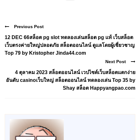
Previous Post
12 DEC 66สล็อต pg slot ทดลองเล่นสล็อต pg แท้ เว็บสล็อต
เว็บตรงค่ายใหญ่ปลอดภัย สล็อตออนไลน์ ดูแลโดยผู้เชี่ยวชาญ
Top 79 by Kristopher Jinda44.com
Next Post
4 ตุลาคม 2023 สล็อตออนไลน์ เวปไซต์เว็บสล็อตแตกง่าย
อันดับ casinoเว็บใหญ่ สล็อตออนไลน์ ทดลองเล่น Top 35 by
Shay สล็อต Happyangpao.com