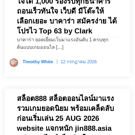
ใจได้ 1,000 รองรับทุกธนาคาร
ถอนเร็วทันใจ เว็บดี มีโต๊ะให้
เลือกเยอะ บาคาร่า สมัครง่าย ได้
โปรไว Top 63 by Clark
บาคาร่า ยอดเยี่ยมเว็บมาแรงอันดับ 1 ครบทุก
ต้นแบบเกมออนไล […]
Timothy White
12 กรกฎาคม 2026
สล็อต888 สล็อตออนไลน์มาแรง
รวมเกมยอดนิยม พร้อมเคล็ดลับ
ก่อนเริ่มเล่น 25 AUG 2026
website แจกหนัก jin888.asia