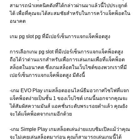
สามารถนำเทคนิคดังที่ได้กล่าวผ่านมาแล้วนี้ไปประยุกต์
ได้ เพื่อที่คุณจะได้สะสมชัยสำหรับในการคว้าแจ็คพ็อตใน
อนาคต
เกม pg slot pg ที่มีเปอร์เซ็นการแจกแจ็คพ็อตสูง
การเลือกเกม pg slot ที่มีเปอร์เซ็นการแจกแจ็คพ็อตสูง
ถือได้ว่าด่านแรกสำหรับเพื่อการเล่นเกมเพื่อที่แจ็คพ็อต
สล็อตในอนาคต ซึ่งเกมสล็อตในเว็บไซต์ของพวกเราที่มี
เปอร์เซ็นการแจกแจ็คพ็อตสูง มีดังนี้
-เกม EVO Play เกมสล็อตออนไลน์ธีมอวกาศไซไฟที่แจก
แจ็คพ็อตง่ายเป็นชั้น 1 ของเว็บไซต์ เกมนี้นอกจากคุณจะ
ได้สัมผัสความมันส์ แอคชั่นระดับพระรอยดำแล้ว คุณยัง
จะได้แจ็คพ็อตจากเกมอีกด้วย
-เกม Simple Play เกมสล็อตเล่นง่ายแบบซิมเปิลแม้ว่าคุณ
จะไม่เคยเล่นสล็อตมาก่อน คุณก็สามารถเล่นเกมนี้ได้