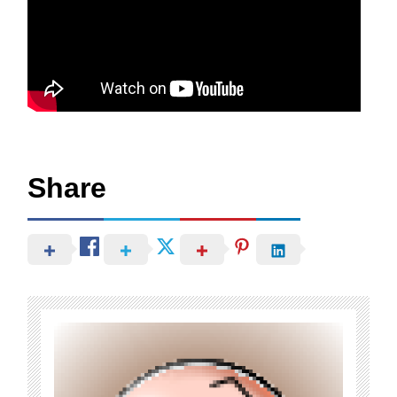
Share