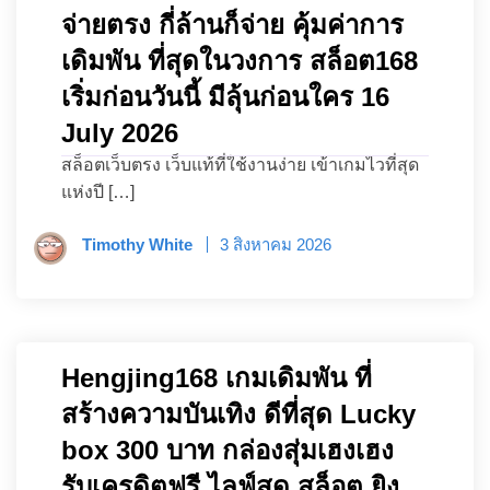
จ่ายตรง กี่ล้านก็จ่าย คุ้มค่าการ
เดิมพัน ที่สุดในวงการ สล็อต168
เริ่มก่อนวันนี้ มีลุ้นก่อนใคร 16
July 2026
สล็อตเว็บตรง เว็บแท้ที่ใช้งานง่าย เข้าเกมไวที่สุด
แห่งปี […]
Timothy White
3 สิงหาคม 2026
Hengjing168 เกมเดิมพัน ที่
สร้างความบันเทิง ดีที่สุด Lucky
box 300 บาท กล่องสุ่มเฮงเฮง
รับเครดิตฟรี ไลฟ์สด สล็อต ยิง