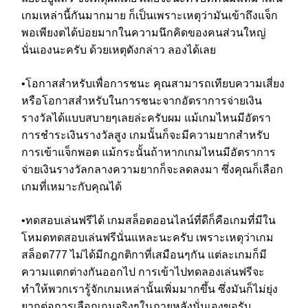
เกมเหล่านี้กันมากมาย ก็เป็นเพราะเหตุว่ามันเข้าถึงแจ็ก
พอเพียงตได้บ่อยมากในความนึกคิดของคนส่วนใหญ่
นั่นเองนะครับ ด้วยเหตุดังกล่าว ลองได้เลย
•โอกาสสำหรับเพื่อการชนะ คุณสามารถเทียบความเสี่ยง
หรือโอกาสสำหรับในการชนะจากอัตราการจ่ายเงิน
รางวัลได้แบบสบายๆเลยล่ะครับผม แม้เกมไหนมีอัตรา
การชำระเงินรางวัลสูง เกมนั้นก็จะมีความยากสำหรับ
การเข้าแจ็กพอต แม้กระนั้นถ้าหากเกมไหนมีอัตราการ
จ่ายเงินรางวัลกลางความยากก็จะลดลงมา ซึ่งคุณก็เลือก
เกมที่เหมาะกับคุณได้
•ทดสอบเล่นฟรีได้ เกมสล็อตออนไลน์ที่ดีก็คือเกมที่มีใน
โหมดทดสอบเล่นฟรีนั่นแหละนะครับ เพราะเหตุว่าเกม
สล็อต777 ไม่ได้มีกฎกติกาที่เสมือนๆกัน แต่ละเกมก็มี
ความแตกต่างกันออกไป การเข้าไปทดลองเล่นฟรีจะ
ทำให้พวกเรารู้จักเกมเหล่านั้นเพิ่มมากขึ้น ซึ่งมันก็ไม่ยุ่ง
ยากต่อการเลือกเกมจริงๆในภายหลังนั่นเองขอรับ