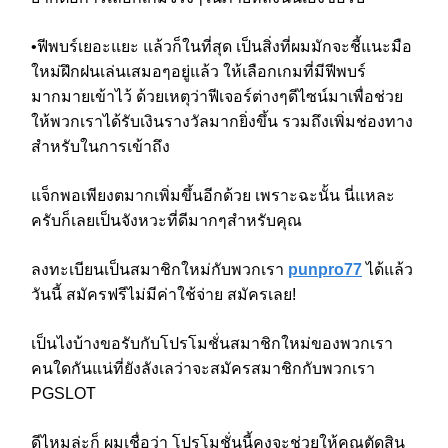
•ฟีพบร์เยอะแยะ แล้วก็ในที่สุด เป็นสิ่งที่ผมมักจะชี้แนะมือ
ใหม่ฝึกฝนเล่นเสมอๆอยู่แล้ว ให้เลือกเกมที่มีฟีพบร์
มากมายเข้าไว้ ด้วยเหตุว่าฟีเจอร์ต่างๆดีไซน์มาเพื่อช่วย
ให้พวกเราได้รับเงินรางวัลมากยิ่งขึ้น รวมถึงเพิ่มช่องทาง
สำหรับในการเข้าถึง
แจ็กพอเพียงตมากเพิ่มขึ้นอีกด้วย เพราะฉะนั้น นี่แหละ
ครับก็เลยเป็นจังหวะที่ดีมากๆสำหรับคุณ
ลงทะเบียนเป็นสมาชิกใหม่กับพวกเรา
punpro77
ได้แล้ว
วันนี้ สมัครฟรีไม่มีค่าใช้จ่าย สมัครเลย!
เป็นไงบ้างขอรับกับโปรโมชั่นสมาชิกใหม่ของพวกเรา
คนใดกันแน่ที่ยังลังเลว่าจะสมัครสมาชิกกับพวกเรา
PGSLOT
ดีไหมล่ะก็ ผมเชื่อว่า โปรโมชั่นนี้คงจะช่วยให้คุณตัดสิน