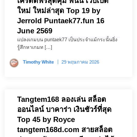
เครดิตฟรีสุดคุ้ม พนัน เว็บเปิด
ใหม่ ใหม่ล่าสุด Top 19 by
Jerrold Puntaek77.fun 16
June 2569
แปลงเกมบน puntaek77 เป็นประจำแม้กระนั้นยิ่ง
รู้สึกหาเกมท […]
Timothy White
29 พฤษภาคม 2026
Tangtem168 ลองเล่น สล็อต
ออนไลน์ บาคาร่า เงินชัวร์ที่สุด
Top 45 by Royce
tangtem168d.com สายสล็อต