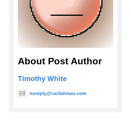
About Post Author
Timothy White
noreply@carilahmas.com