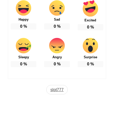
Happy
Sad
Excited
0
%
0
%
0
%
Sleepy
Angry
Surprise
0
%
0
%
0
%
slot777