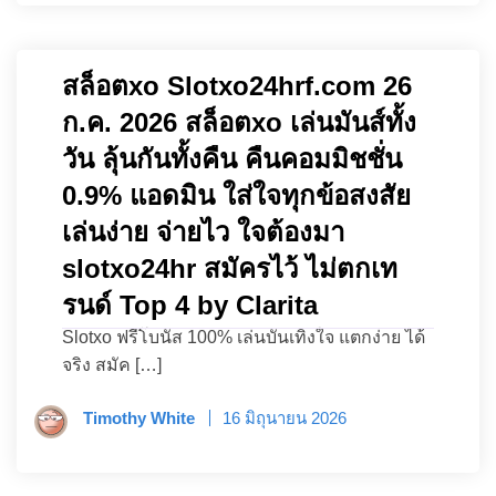
สล็อตxo Slotxo24hrf.com 26
ก.ค. 2026 สล็อตxo เล่นมันส์ทั้ง
วัน ลุ้นกันทั้งคืน คืนคอมมิชชั่น
0.9% แอดมิน ใส่ใจทุกข้อสงสัย
เล่นง่าย จ่ายไว ใจต้องมา
slotxo24hr สมัครไว้ ไม่ตกเท
รนด์ Top 4 by Clarita
Slotxo ฟรีโบนัส 100% เล่นบันเทิงใจ แตกง่าย ได้
จริง สมัค […]
Timothy White
16 มิถุนายน 2026