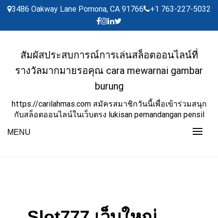
Skip
3486 Oakway Lane Pomona, CA 91766
+1 763-227-5032
to
content
สัมผัสประสบการณ์การเล่นสล็อตออนไลน์ที่
รางวัลมากมายรอคุณ cara mewarnai gambar
burung
https://carilahmas.com สมัครสมาชิกวันนี้เพื่อเข้าร่วมสนุก
กับสล็อตออนไลน์ในเว็บตรง lukisan pemandangan pensil
MENU
Slot777 เว็บใหญ่