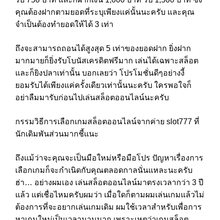
คุณต้องฝากตามยอดที่ระบุเพียงแค่นั้นนะครับ และคุณ
จำเป็นต้องทำยอดให้ได้ 3 เท่า
ถึงจะสามารถถอนได้สูงสุด 5 เท่าของยอดฝาก ยิ่งฝาก
มากมายก็ยิ่งรับโบนัสเครดิตฟรีมาก เล่นได้เฉพาะสล็อต
และก็ยิงปลาเท่านั้น บอกเลยว่า โปรโมชั่นดีๆอย่างงี้
ยอมรับได้เพียงแค่ครั้งเดียวเท่านั้นนะครับ ใครพอใจก็
อย่าลืมมารับก่อนไปเล่นสล็อตออนไลน์นะครับ
กรรมวิธีการเลือกเกมสล็อตออนไลน์จากค่าย slot777 ที่
นักเดิมพันส่วนมากชี้แนะ
ถึงแม้ว่าจะคุณจะเป็นมือใหม่หรือมือโปร ปัญหาเรื่องการ
เลือกเกมก็จะกำเนิดกับคุณตลอดกาลนั่นแหละนะครับ
ฮ่า… อย่างผมเอง เล่นสล็อตออนไลน์มาตรงเวลากว่า 3 ปี
แล้ว แต่เชื่อไหมครับผมว่า เมื่อใดก็ตามผมเล่นเกมแล้วไม่
ต้องการที่จะอยากเล่นเกมเดิม ผมใช้เวลาสำหรับเพื่อการ
หาเกมใหม่เป็นเวลานานมาก เพราะเหตุว่าเกมสล็อต