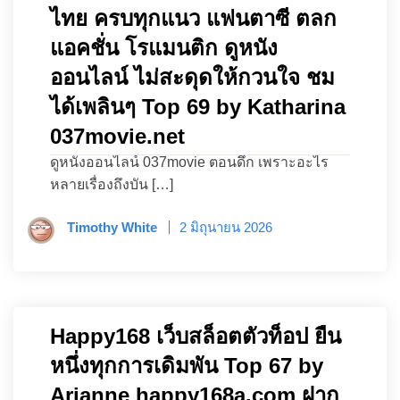
ไทย ครบทุกแนว แฟนตาซี ตลก
แอคชั่น โรแมนติก ดูหนัง
ออนไลน์ ไม่สะดุดให้กวนใจ ชม
ได้เพลินๆ Top 69 by Katharina
037movie.net
ดูหนังออนไลน์ 037movie ตอนดึก เพราะอะไร
หลายเรื่องถึงบัน […]
Timothy White
2 มิถุนายน 2026
Happy168 เว็บสล็อตตัวท็อป ยืน
หนึ่งทุกการเดิมพัน Top 67 by
Arianne happy168a.com ฝาก