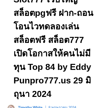
สล็อตpgฟรี ฝาก-ถอน
โอนไวทดลองเล่น
สล็อตฟรี สล็อต777
เปิดโอกาสให้คนไม่มี
ทุน Top 84 by Eddy
Punpro777.us 29 มิ
ถุนา 2024
Timothy White
8 พฤษภาคม 2024