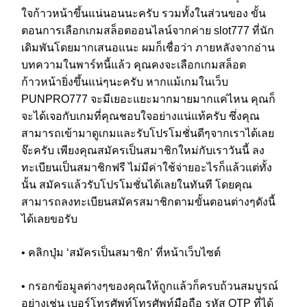
ใจก้าวหน้าขึ้นแน่นอนนะครับ รวมทั้งในส่วนของ ขั้น
ตอนการเลือกเกมสล็อตออนไลน์จากค่าย slot777 ที่นัก
เดิมพันโดยมากเสนอแนะ ผมก็เชื่อว่า ภายหลังจากอ่าน
บทความในพาร์ทนี้แล้ว คุณคงจะเลือกเกมสล็อต
ก้าวหน้ายิ่งขึ้นแน่ๆนะครับ หากแม้เกมในเว็บ
PUNPRO777 จะมีเยอะแยะมากมายมากแค่ไหน คุณก็
จะได้เจอกับเกมที่คุณชอบใจอย่างแน่แท้ครับ ซึ่งคุณ
สามารถเข้ามาดูเกมและรับโปรโมชั่นดีๆจากเราได้เลย
จ๊ะครับ เพียงคุณสมัครเป็นสมาชิกใหม่กับเราวันนี้ ลง
ทะเบียนเป็นสมาชิกฟรี ไม่มีค่าใช้จ่ายอะไรก็แล้วแต่ทั้ง
นั้น สมัครแล้วรับโปรโมชั่นได้เลยในทันที โดยคุณ
สามารถลงทะเบียนสมัครสมาชิกตามขั้นตอนต่างๆดังนี้
ได้เลยขอรับ
• คลิกปุ่ม ‘สมัครเป็นสมาชิก’ ที่หน้าเว็บไซต์
• กรอกข้อมูลต่างๆของคุณให้ถูกแล้วก็ครบถ้วนสมบูรณ์
อย่างเช่น เบอร์โทรศัพท์โทรศัพท์มือถือ รหัส OTP ที่ได้