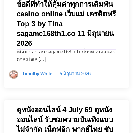
ข้อดีที่ทำให้คุ้มค่าทุกการเดิมพัน
casino online เว็บแม่ เครดิตฟรี
Top 3 by Tina
sagame168th1.co 11 มิถุนายน
2026
เมื่อมีเวลาเล่น sagame168th ไม่กี่นาที คนเล่นจะ
ตกลงใจเล […]
Timothy White
5 มิถุนายน 2026
ดูหนังออนไลน์ 4 July 69 ดูหนัง
ออนไลน์ รับชมความบันเทิงแบบ
ไม่จำกัด เน็ตฟลิก พากย์ไทย ซับ