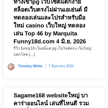
ทางเข้าpg เวปไซต์แตกง่าย
สล็อตเว็บตรงไม่ผ่านเอเย่นต์ มี
ทดลองเล่นและโปรสำหรับมือ
ใหม่ casino เว็บใหญ่ ทดลอง
เล่น Top 46 by Marquita
Funny18d.com 4 มิ.ย. 2026
รีวิว funny18 เว็บสล็อต pg เว็บไซต์ตรง เว็บใหญ่
แตกโหด […]
Timothy White
7 มิถุนายน 2026
Sagame168 websiteใหญ่ บา
คาร่าออนไลน์ เล่นที่ไหนดี รวม