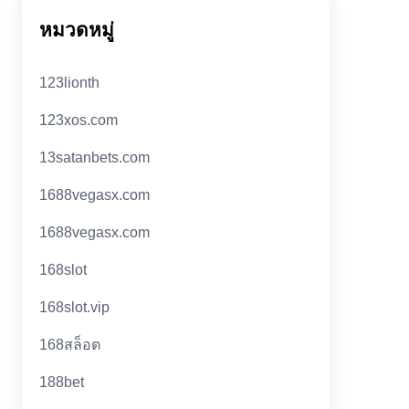
หมวดหมู่
123lionth
123xos.com
13satanbets.com
1688vegasx.com
1688vegasx.com
168slot
168slot.vip
168สล็อต
188bet