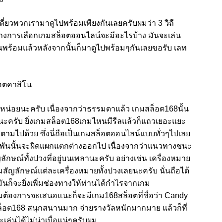
เดี๋ยวพวกเรามาดูไปพร้อมเพียงกันเลยครับผมว่า 3 วิถี
างการเลือกเกมสล็อตออนไลน์จะมีอะไรบ้าง มันจะเล่น
ณพร้อมแล้วหลังจากนั้นก็มาดูไปพร้อมๆกันเลยขอรับ เลท
็อตคาสิโน
หน่อยนะครับ เนื่องจากว่าธรรมดาแล้ว เกมสล็อต168นั้น
นะครับ ยิ่งเกมสล็อต168เกมไหนมีรีลแล้วก็แถวเยอะแยะ
กตามไปด้วย ซึ่งนี่ถือเป็นเกมสล็อตออนไลน์แบบทั่วๆไปเลย
มพันนั้นจะผิดแผกแตกต่างออกไป เนื่องจากว่าแนวทางชนะ
ักษณ์ทั้งปวงที่อยู่บนเพลานะครับ อย่างเช่น เครื่องหมาย
วมสัญลักษณ์แต่ละเครื่องหมายทั้งปวงเลยนะครับ นั่นถือได้
ันก็จะยิ่งเพิ่มช่องทางให้ท่านได้กำไรจากเกม
่ผมต้องการจะเสนอแนะก็จะมีเกม168สล็อตที่ชื่อว่า Candy
สล็อต168 สนุกสนานมาก จ่ายรางวัลหนักมากมาย แล้วก็ที่
ล่นได้ไม่น่าเบื่อแน่ๆครับผม