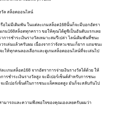
งวัล สล็อตออนไลน์
หรือไม่มีเดิมพัน ในแต่ละเกมสล็อต168นั้นก็จะมีบอกอัตรา
่นเกม168สล็อตทุกคราว ขอให้คุณได้ดูซิเป็นอันดับแรกเลย
ตราการชำระเงินรางวัลเหมาะสมรึเปล่า ไลน์เดิมพันที่ชนะ
สมควรเล่นแล้วครับผม เนื่องจากว่าจังหวะชนะก็ยาก แถมชนะ
อยากจะให้ทุกคนลองเลือกและดูเกมสล็อตออนไลน์ที่จะเล่นไป
ละเกมสล็อต168 จากอัตราการจ่ายเงินรางวัลได้ด้วย ให้
าการชำระเงินรางวัลสูง จะมีเปอร์เซ็นต์สำหรับการชนะ
่ำ จะมีเปอร์เซ็นต์ในการชนะแจ็คพอตสูง มันก็จะสลับกันไป
วามสามารถและความพึงพอใจของคุณเองเลยครับผมว่า