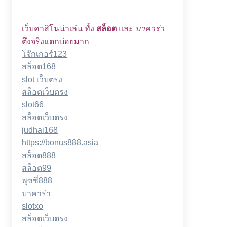
เว็บคาสิโนน่าเล่น ทั้ง
สล็อต
และ
บาคาร่า
ตึงจริงแตกบ่อยมาก
โจ๊กเกอร์123
สล็อต168
slot เว็บตรง
สล็อตเว็บตรง
slot66
สล็อตเว็บตรง
judhai168
https://bonus888.asia
สล็อต888
สล็อต99
พุซซี่888
บาคาร่า
slotxo
สล็อตเว็บตรง