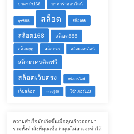
บาคาร่า168
บาคาร่าออนไลน์
สล็อต
สล็อต66
พุซซี่888
สล็อต168
สล็อต888
สล็อตpg
สล็อตxo
สล็อตออนไลน์
สล็อตเครดิตฟรี
สล็อตเว็บตรง
หนังออนไลน์
เว็บสล็อต
โจ๊กเกอร์123
เศรษฐี99
ความสำเร็จมักเกิดขึ้นเมื่อคุณก้าวออกมา
รวมทั้งทำสิ่งที่คุณเชื่อว่าคุณไม่อาจจะทำได้