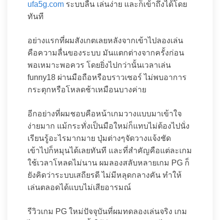
ufa5g.com
ระบบลื่น เล่นง่าย และก็เข้าถึงได้โดย
ทันที
อย่างแรกที่ผมสังเกตเลยหลังจากเข้าไปลองเล่น
คือความลื่นของระบบ มันแตกต่างจากครั้งก่อน
พอเหมาะพอควร โดยยิ่งไปกว่านั้นเวลาเล่น
funny18 ผ่านมือถือหรือบราวเซอร์ ไม่พบอาการ
กระตุกหรือโหลดช้าเหมือนบางค่าย
อีกอย่างที่ผมชอบคือหน้าเกมวางแบบมาเข้าใจ
ง่ายมาก แม้กระทั่งเป็นมือใหม่ก็แทบไม่ต้องไปนั่ง
เรียนรู้อะไรมากมาย ปุ่มต่างๆจัดวางแจ้งชัด
เข้าไปก็หมุนได้เลยทันที และที่สำคัญคือแต่ละเกม
ใช้เวลาโหลดไม่นาน ผมลองสลับหลายเกม PG ก็
ยังคิดว่าระบบเสถียรดี ไม่มีหลุดกลางคัน ทำให้
เล่นตลอดได้แบบไม่เสียอารมณ์
รีวิวเกม PG ใหม่ปัจจุบันที่ผมทดลองเล่นจริง เกม