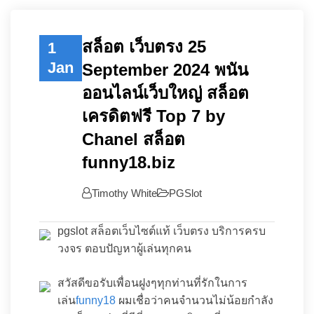
สล็อต เว็บตรง 25
1
Jan
September 2024 พนัน
ออนไลน์เว็บใหญ่ สล็อต
เครดิตฟรี Top 7 by
Chanel สล็อต
funny18.biz
Timothy White
PGSlot
pgslot สล็อตเว็บไซต์แท้ เว็บตรง บริการครบ
วงจร ตอบปัญหาผู้เล่นทุกคน
สวัสดีขอรับเพื่อนฝูงๆทุกท่านที่รักในการ
เล่น
funny18
ผมเชื่อว่าคนจำนวนไม่น้อยกำลัง