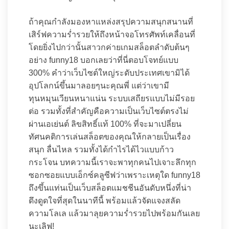
ถ้าคุณกำลังมองหาแหล่งสรุปความสนุกสนานที่
เสิร์ฟความร่ำรวยให้ถึงหน้าจอโทรศัพท์เคลื่อนที่
โดยยิ่งไปกว่านั้นสาวกค่ายเกมสล็อตลำดับต้นๆ
อย่าง funny18 บอกเลยว่าที่นี่ตอบโจทย์แบบ
300% คำว่าเว็บไซต์ใหญ่ระดับประเทศเขามิได้
อุปโลกน์ขึ้นมาลอยๆนะคุณพี่ แต่ว่าเขามี
ทุนหมุนเวียนหนาแน่น ระบบเสถียรแบบไม่มีรอย
ต่อ รวมทั้งที่สำคัญคือความเป็นเว็บไซต์ตรงไม่
ผ่านเอเย่นต์ ลิขสิทธิ์แท้ 100% ที่จะมาเปลี่ยน
ทัศนคติการเล่นสล็อตของคุณให้กลายเป็นเรื่อง
สนุก ลื่นไหล รวมทั้งได้กำไรได้ไวแบบก้าว
กระโจน บทความนี้เราจะพาทุกคนไปเจาะลึกทุก
ซอกซอยแบบเอ็กซ์คลูซีฟว่าเพราะเหตุใด funny18
ถึงขึ้นแท่นเป็นเว็บสล็อตแมชชีนอันดับหนึ่งที่น่า
ดึงดูดใจที่สุดในนาทีนี้ พร้อมแล้วจัดแจงสลัด
ความโลเล แล้วมาลุยความร่ำรวยไปพร้อมกันเลย
นะเลิฟ!