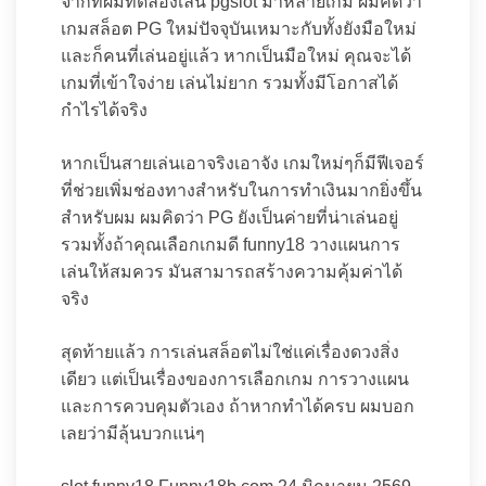
จากที่ผมทดลองเล่น pgslot มาหลายเกม ผมคิดว่า
เกมสล็อต PG ใหม่ปัจจุบันเหมาะกับทั้งยังมือใหม่
และก็คนที่เล่นอยู่แล้ว หากเป็นมือใหม่ คุณจะได้
เกมที่เข้าใจง่าย เล่นไม่ยาก รวมทั้งมีโอกาสได้
กำไรได้จริง
หากเป็นสายเล่นเอาจริงเอาจัง เกมใหม่ๆก็มีฟีเจอร์
ที่ช่วยเพิ่มช่องทางสำหรับในการทำเงินมากยิ่งขึ้น
สำหรับผม ผมคิดว่า PG ยังเป็นค่ายที่น่าเล่นอยู่
รวมทั้งถ้าคุณเลือกเกมดี funny18 วางแผนการ
เล่นให้สมควร มันสามารถสร้างความคุ้มค่าได้
จริง
สุดท้ายแล้ว การเล่นสล็อตไม่ใช่แค่เรื่องดวงสิ่ง
เดียว แต่เป็นเรื่องของการเลือกเกม การวางแผน
และการควบคุมตัวเอง ถ้าหากทำได้ครบ ผมบอก
เลยว่ามีลุ้นบวกแน่ๆ