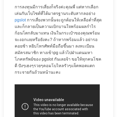
การลงทุนมีการเสี่ยงก็จริงค่ะคุณพี่ แต่หากเลือก
เล่นกับเว็บไซต์ที่ได้มาตรฐานระดับสากลอย่าง
pgslot
การเสี่ยงพวกนั้นจะถูกต้อนให้เหลือต่ำที่สุด
และก็กลายเป็นความเบิกบานใจพร้อมผลกำไร
ก้อนโตกลับมาแทน เงินในกระเป๋าของคุณพร้อม
จะงอกเงยหรือยังคะ? ถ้าหากพร้อมแล้ว อย่ารอ
คอยช้า หยิบโทรศัพท์มือถือขึ้นมา ลงทะเบียน
สมัครสมาชิก ทางเข้าpg แล้วไปฝ่าแดนมหา
โภคทรัพย์ของ pgslot กันเลยจ้า ขอให้ทุกคนโชค
ดี ปังๆเฮงๆรวยๆคอมโบไหลรัวๆแจ็คพอตแตก
กระจายกันถ้วนหน้านะคะ