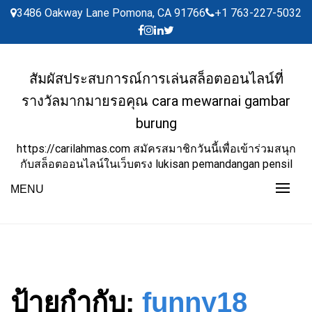
Skip
3486 Oakway Lane Pomona, CA 91766
+1 763-227-5032
to
content
สัมผัสประสบการณ์การเล่นสล็อตออนไลน์ที่
รางวัลมากมายรอคุณ cara mewarnai gambar
burung
https://carilahmas.com สมัครสมาชิกวันนี้เพื่อเข้าร่วมสนุก
กับสล็อตออนไลน์ในเว็บตรง lukisan pemandangan pensil
MENU
ป้ายกำกับ:
funny18