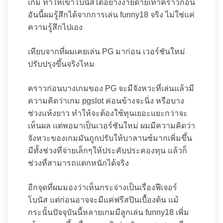
เกม ทำให้เข้าโบนัสได้อย่างง่ายดายเท่าคราวก่อน
อันนี้ผมรู้สึกได้จากการเล่น funny18 จริง ไม่ใช่แค่
ความรู้สึกไปเอง
เทียบจากที่ผมเคยเล่น PG มาก่อน เวอร์ชันใหม่
ปรับปรุงขึ้นจริงไหม
คราวก่อนบางเกมของ PG จะมีจังหวะที่เล่นแล้วมี
ความคิดว่าเกม pgslot ค่อนข้างจะนิ่ง หรือบาง
ช่วงแห้งยาว ทำให้จะต้องใช้ทุนเยอะแยะกว่าจะ
เห็นผล แต่พอมาเป็นเวอร์ชันใหม่ ผมมีความคิดว่า
จังหวะของเกมมันถูกปรับให้บาลานซ์มากเพิ่มขึ้น
มีทั้งช่วงที่จ่ายเล็กๆให้ประคับประคองทุน แล้วก็
ช่วงที่สามารถแตกหนักได้จริง
อีกจุดที่ผมมองว่าเห็นกระจ่างเป็นเรื่องฟีเจอร์
โบนัส แต่ก่อนอาจจะมีแค่ฟรีสปินเบื้องต้น แม้
กระนั้นปัจจุบันนี้หลายเกมมีลูกเล่น funny18 เพิ่ม