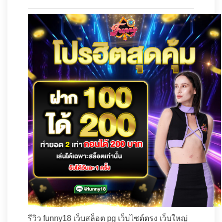
รีวิว funny18 เว็บสล็อต pg เว็บไซต์ตรง เว็บใหญ่