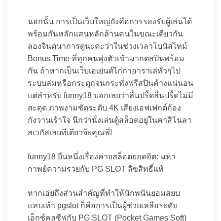
นอกนั้น การเป็นเว็บใหญ่ยังคือการรองรับผู้เล่นได้
พร้อมกันหลักแสนหลักล้านคนในขณะเดียวกัน
ลองจินตนาการดูนะคะว่าในช่วงเวลาโบนัสไทม์
Bonus Time ที่ทุกคนพุ่งตัวเข้ามากดสปินพร้อม
กัน ถ้าหากเป็นเว็บเอเย่นต์ไก่กาอาราเล่ทั่วๆไป
ระบบล่มหรือกระตุกจนกระทั่งฟรีสปินค้างแน่นอน
แต่สำหรับ funny18 บอกเลยว่าลื่นปรื้ดลื่นปรื้ดไม่มี
สะดุด ภาพงามชัดระดับ 4K เสียงเอฟเฟกต์ก้อง
กังวานเร้าใจ นึกว่านั่งเล่นตู้สล็อตอยู่ในคาสิโนลา
สเวกัสเลยทีเดียวจ้ะคุณพี่!
funny18 ยืนหนึ่งเรื่องค่ายสล็อตยอดฮิต: มหา
กาพย์ความรวยกับ PG SLOT ลิขสิทธิ์แท้
หากเอ่ยถึงส่วนสำคัญที่ทำให้นักพนันยอมสยบ
แทบเท้า pgslot ก็คือการเป็นผู้ช่วยเหลือระดับ
เอ็กซ์คลูซีฟกับ PG SLOT (Pocket Games Soft)