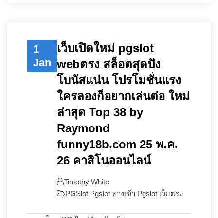
เว็บเปิดใหม่ pgslot
1
Jan
webตรง สล็อตสุดปัง
โบนัสแน่น โปรโมชั่นแรง
ใครลองก็อยากเล่นต่อ ใหม่
ล่าสุด Top 38 by
Raymond
funny18b.com 25 พ.ค.
26 คาสิโนออนไลน์
Timothy White
PGSlot
Pgslot ทางเข้า
Pgslot เว็บตรง