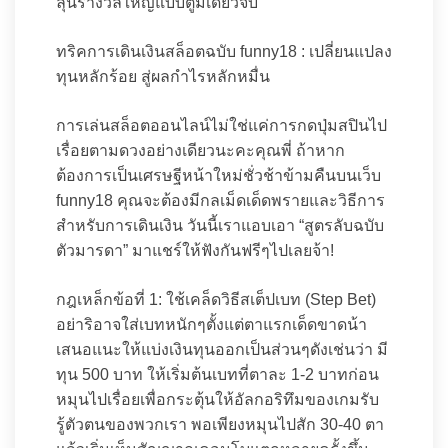
ลุ้นรางวัลใหญ่แบบตูมเดียวจบ
ทริคการเดินเงินสล็อตฉบับ funny18 : เปลี่ยนแปลง
ทุนหลักร้อย สู่ผลกำไรหลักหมื่น
การเล่นสล็อตออนไลน์ไม่ใช่แค่การกดปุ่มสปินไป
เรื่อยตามดวงอย่างเดียวนะคะคุณพี่ ถ้าหาก
ต้องการเป็นเศรษฐีหน้าใหม่ชั่วช้าข้ามคืนบนเว็บ
funny18 คุณจะต้องมีกลเม็ดเด็ดพรายและวิธีการ
สำหรับการเดินเงิน วันนี้เราแอบเอา “สูตรลับฉบับ
ตัวมารดา” มาแชร์ให้ฟังกันฟรีๆไปเลยจ้า!
กฎเหล็กข้อที่ 1: ใช้เคล็ดวิธีสเต็ปเบท (Step Bet)
อย่าริอาจใส่เบทหนักๆตั้งแต่ตาแรกเด็ดขาดน้า
เสนอแนะให้แบ่งเงินทุนออกเป็นส่วนๆดังเช่นว่า มี
ทุน 500 บาท ให้เริ่มต้นเบทที่ตาละ 1-2 บาทก่อน
หมุนไปเรื่อยเพื่อกระตุ้นให้อัลกอริทึมของเกมรับ
รู้ตัวตนของพวกเรา พอเพียงหมุนไปสัก 30-40 ตา