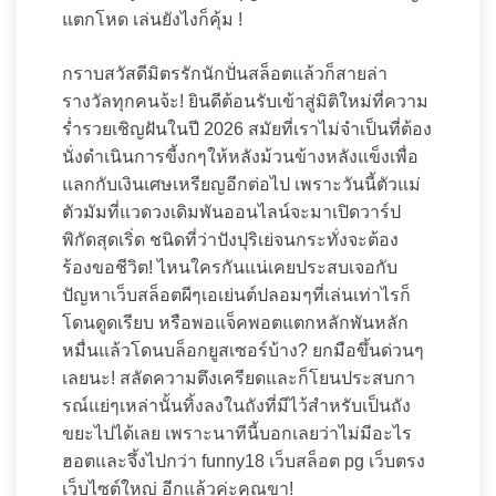
แตกโหด เล่นยังไงก็คุ้ม !
กราบสวัสดีมิตรรักนักปั่นสล็อตแล้วก็สายล่า
รางวัลทุกคนจ้ะ! ยินดีต้อนรับเข้าสู่มิติใหม่ที่ความ
ร่ำรวยเชิญฝันในปี 2026 สมัยที่เราไม่จำเป็นที่ต้อง
นั่งดำเนินการขี้งกๆให้หลังม้วนข้างหลังแข็งเพื่อ
แลกกับเงินเศษเหรียญอีกต่อไป เพราะวันนี้ตัวแม่
ตัวมัมที่แวดวงเดิมพันออนไลน์จะมาเปิดวาร์ป
พิกัดสุดเริ่ด ชนิดที่ว่าปังปุริเย่จนกระทั่งจะต้อง
ร้องขอชีวิต! ไหนใครกันแน่เคยประสบเจอกับ
ปัญหาเว็บสล็อตผีๆเอเย่นต์ปลอมๆที่เล่นเท่าไรก็
โดนดูดเรียบ หรือพอแจ็คพอตแตกหลักพันหลัก
หมื่นแล้วโดนบล็อกยูสเซอร์บ้าง? ยกมือขึ้นด่วนๆ
เลยนะ! สลัดความตึงเครียดและก็โยนประสบกา
รณ์แย่ๆเหล่านั้นทิ้งลงในถังที่มีไว้สำหรับเป็นถัง
ขยะไปได้เลย เพราะนาทีนี้บอกเลยว่าไม่มีอะไร
ฮอตและจึ้งไปกว่า funny18 เว็บสล็อต pg เว็บตรง
เว็บไซต์ใหญ่ อีกแล้วค่ะคุณขา!