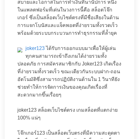
สบายและโอกาสในการทำเงินที่นานัปการ หนึ่ง
ในแพลตฟอร์มที่เด่นในวงการนี้คือ สล็อตโจ๊ก
เกอร์ ซึ่งเป็นสล็อตเว็บไซต์ตรงที่มีชื่อเสียงในด้าน
การแจกโบนัสและแจ็คพอตที่ง่ายรวมทั้งรวดเร็ว
พร้อมด้วยระบบกระบวนการทำธุรกรรมที่ล้ำยุค
joker123
ได้รับการออกแบบมาเพื่อให้ผู้เล่น
ทุกคนสามารถเข้าถึงเกมได้ง่ายรวมทั้ง
ปลอดภัย การสมัครสมาชิกกับ Joker123 เกิดเรื่อง
ที่ง่ายรวมทั้งรวดเร็ว ขณะเดียวกันระบบฝาก-ถอน
อัตโนมัติซึ่งสามารถปฏิบัติงานด้านใน 1 วินาทียัง
ช่วยทำให้การจัดการเงินของคุณเกิดเรื่องที่
สะดวกมากขึ้นเรื่อยๆ
joker123 สล็อตเว็บไซต์ตรง เกมสล็อตที่แตกง่าย
100% แน่ๆ
โจ๊กเกอร์123 เป็นสล็อตเว็บตรงที่มีความสะดุดตา