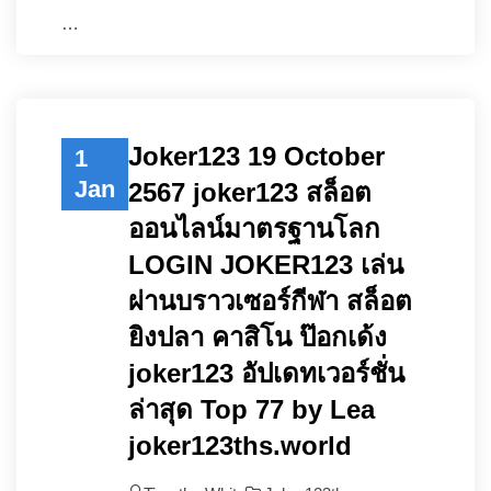
…
Joker123 19 October
1
Jan
2567 joker123 สล็อต
ออนไลน์มาตรฐานโลก
LOGIN JOKER123 เล่น
ผ่านบราวเซอร์กีฬา สล็อต
ยิงปลา คาสิโน ป๊อกเด้ง
joker123 อัปเดทเวอร์ชั่น
ล่าสุด Top 77 by Lea
joker123ths.world