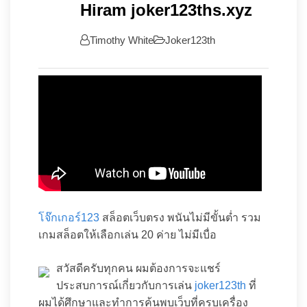
Hiram joker123ths.xyz
Timothy White
Joker123th
โจ๊กเกอร์123
สล็อตเว็บตรง พนันไม่มีขั้นต่ำ รวม
เกมสล็อตให้เลือกเล่น 20 ค่าย ไม่มีเบื่อ
สวัสดีครับทุกคน ผมต้องการจะแชร์
ประสบการณ์เกี่ยวกับการเล่น
joker123th
ที่
ผมได้ศึกษาและทำการค้นพบเว็บที่ครบเครื่อง