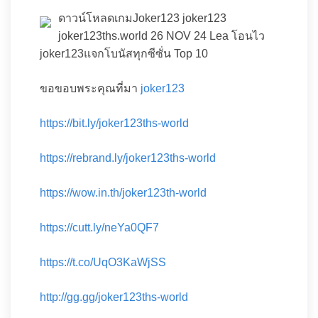
ดาวน์โหลดเกมJoker123 joker123
joker123ths.world 26 NOV 24 Lea โอนไว
joker123แจกโบนัสทุกซีซั่น Top 10
ขอขอบพระคุณที่มา
joker123
https://bit.ly/joker123ths-world
https://rebrand.ly/joker123ths-world
https://wow.in.th/joker123th-world
https://cutt.ly/neYa0QF7
https://t.co/UqO3KaWjSS
http://gg.gg/joker123ths-world