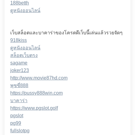
188betth
ดูหนังออนไลน์
เว็บสล็อตและบาคาร่าของโครตดีเว็บนี้เล่นแล้วรวยจัดๆ
918kiss
ดูหนังออนไลน์
สล็อตเว็บตรง
sagame
joker123
http://www.movie87hd.com
พุซซี่888
https://pussy888win.com
บาคาร่า
https://www.pgslot.golf
pgslot
pg99
fullslotpg