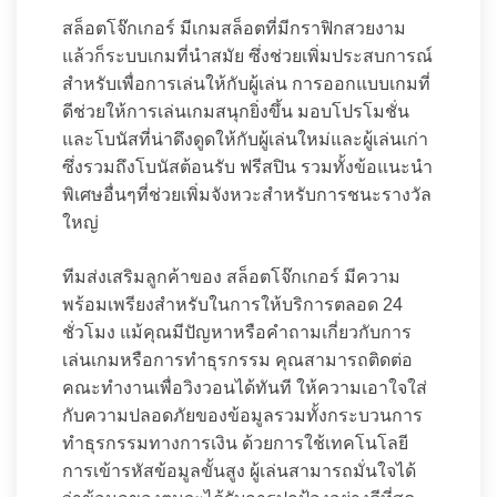
สล็อตโจ๊กเกอร์ มีเกมสล็อตที่มีกราฟิกสวยงาม
แล้วก็ระบบเกมที่นำสมัย ซึ่งช่วยเพิ่มประสบการณ์
สำหรับเพื่อการเล่นให้กับผู้เล่น การออกแบบเกมที่
ดีช่วยให้การเล่นเกมสนุกยิ่งขึ้น มอบโปรโมชั่น
และโบนัสที่น่าดึงดูดให้กับผู้เล่นใหม่และผู้เล่นเก่า
ซึ่งรวมถึงโบนัสต้อนรับ ฟรีสปิน รวมทั้งข้อแนะนำ
พิเศษอื่นๆที่ช่วยเพิ่มจังหวะสำหรับการชนะรางวัล
ใหญ่
ทีมส่งเสริมลูกค้าของ สล็อตโจ๊กเกอร์ มีความ
พร้อมเพรียงสำหรับในการให้บริการตลอด 24
ชั่วโมง แม้คุณมีปัญหาหรือคำถามเกี่ยวกับการ
เล่นเกมหรือการทำธุรกรรม คุณสามารถติดต่อ
คณะทำงานเพื่อวิงวอนได้ทันที ให้ความเอาใจใส่
กับความปลอดภัยของข้อมูลรวมทั้งกระบวนการ
ทำธุรกรรมทางการเงิน ด้วยการใช้เทคโนโลยี
การเข้ารหัสข้อมูลขั้นสูง ผู้เล่นสามารถมั่นใจได้