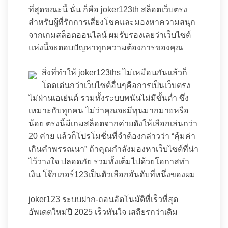
ที่สุดขณะนี้ นั่น ก็คือ joker123th สล็อตเว็บตรง
สำหรับผู้ที่รักการเสี่ยงโชคและมองหาความสนุก
จากเกมสล็อตออนไลน์ ผมรับรองเลยว่าเว็บไซต์
แห่งนี้จะตอบปัญหาทุกความต้องการของคุณ
สิ่งที่ทำให้ joker123ths ไม่เหมือนกันแล้วก็
โดดเด่นกว่าเว็บไซต์อื่นๆคือการเป็นเว็บตรง
ไม่ผ่านเอเย่นต์ รวมทั้งระบบพนันไม่มีขั้นต่ำ ซึ่ง
เหมาะกับทุกคน ไม่ว่าคุณจะมีทุนมากมายหรือ
น้อย ตรงนี้มีเกมสล็อตจากค่ายดังให้เลือกเล่นกว่า
20 ค่าย แล้วก็โปรโมชั่นที่จำต้องกล่าวว่า “คุ้มค่า
เกินคำพรรณนา” ถ้าคุณกำลังมองหาเว็บไซต์ที่น่า
ไว้วางใจ ปลอดภัย รวมทั้งเต็มไปด้วยโอกาสทำ
เงิน โจ๊กเกอร์123เป็นตัวเลือกอันดับที่หนึ่งของผม
joker123 ระบบฝาก-ถอนอัตโนมัติที่เร็วที่สุด
อัพเดตใหม่ปี 2025 เร็วทันใจ เสถียรกว่าเดิม