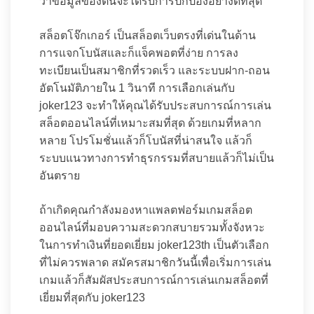
ว่าข้อมูลของตนจะได้รับการปกป้องอย่างดีที่สุด
สล็อตโจ๊กเกอร์ เป็นสล็อตเว็บตรงที่เด่นในด้าน
การแจกโบนัสและก็แจ็คพอตที่ง่าย การลง
ทะเบียนเป็นสมาชิกที่รวดเร็ว และระบบฝาก-ถอน
อัตโนมัติภายใน 1 วินาที การเลือกเล่นกับ
joker123 จะทำให้คุณได้รับประสบการณ์การเล่น
สล็อตออนไลน์ที่เหมาะสมที่สุด ด้วยเกมที่หลาก
หลาย โปรโมชั่นแล้วก็โบนัสที่น่าสนใจ แล้วก็
ระบบแนวทางการทำธุรกรรมที่สบายแล้วก็ไม่เป็น
อันตราย
ถ้าเกิดคุณกำลังมองหาแพลตฟอร์มเกมสล็อต
ออนไลน์ที่มอบความสะดวกสบายรวมทั้งจังหวะ
ในการทำเงินที่ยอดเยี่ยม joker123th เป็นตัวเลือก
ที่ไม่ควรพลาด สมัครสมาชิกวันนี้เพื่อเริ่มการเล่น
เกมแล้วก็สัมผัสประสบการณ์การเล่นเกมสล็อตที่
เยี่ยมที่สุดกับ joker123