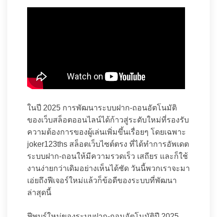
ในปี 2025 การพัฒนาระบบฝาก-ถอนอัตโนมัติ
ของเว็บสล็อตออนไลน์ได้ก้าวสู่ระดับใหม่ที่รองรับ
ความต้องการของผู้เล่นเพิ่มขึ้นเรื่อยๆ โดยเฉพาะ
joker123ths สล็อตเว็บไซต์ตรง ที่ได้ทำการอัพเดต
ระบบฝาก-ถอนให้มีความรวดเร็ว เสถียร และก็ใช้
งานง่ายกว่าเดิมอย่างเห็นได้ชัด วันนี้พวกเราจะมา
เอ่ยถึงฟีเจอร์ใหม่แล้วก็ข้อดีของระบบที่พัฒนา
ล่าสุดนี้
ฟีพบร์ใหม่ของระบบฝาก-ถอนอัตโนมัติปี 2025