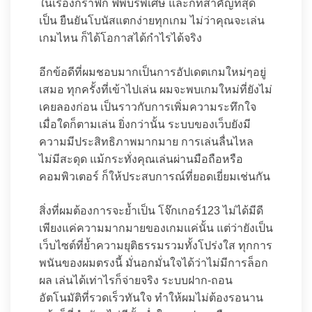
ในเรื่องกราฟิก ฟีพบร์พิเศษ และก็ที่สำคัญที่สุด
เป็น ยืนยันโบนัสแตกง่ายทุกเกม ไม่ว่าคุณจะเล่น
เกมไหน ก็ได้โอกาสได้กำไรได้จริง
อีกข้อดีที่ผมชอบมากเป็นการอัปเดตเกมใหม่ๆอยู่
เสมอ ทุกครั้งที่เข้าไปเล่น ผมจะพบเกมใหม่ที่ยังไม่
เคยลองก่อน เป็นราวกับการเพิ่มความระทึกใจ
เมื่อใดก็ตามเล่น ยิ่งกว่านั้น ระบบของเว็บยังมี
ความมีประสิทธิภาพมากมาย การเล่นลื่นไหล
ไม่มีสะดุด แม้กระทั่งคุณเล่นผ่านมือถือหรือ
คอมพิวเตอร์ ก็ให้ประสบการณ์ที่ยอดเยี่ยมเช่นกัน
สิ่งที่ผมต้องการจะย้ำเป็น โจ๊กเกอร์123 ไม่ได้มีดี
เพียงแค่ความมากมายของเกมแค่นั้น แต่ว่ายังเป็น
เว็บไซต์ที่ย้ำความยุติธรรมรวมทั้งโปร่งใส ทุกการ
พนันของผมตรงนี้ มั่นอกมั่นใจได้ว่าไม่มีการล็อก
ผล เล่นได้เท่าไรก็จ่ายจริง ระบบฝาก-ถอน
อัตโนมัติที่รวดเร็วทันใจ ทำให้ผมไม่ต้องรอนาน