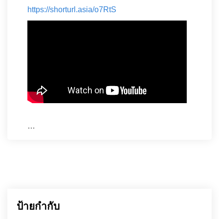
https://shorturl.asia/o7RtS
…
ป้ายกำกับ