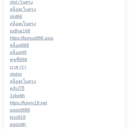
slot เว็บตรง
สล็อตเว็บตรง
slot66
สล็อตเว็บตรง
judhai168
https://bonus888.asia
สล็อต888
สล็อต99
พุซซี่888
บาคาร่า
slotxo
สล็อตเว็บตรง
คลิปโป๊
1xbetth
https://funny18.net
pgslot888
kiss918
pgslotth