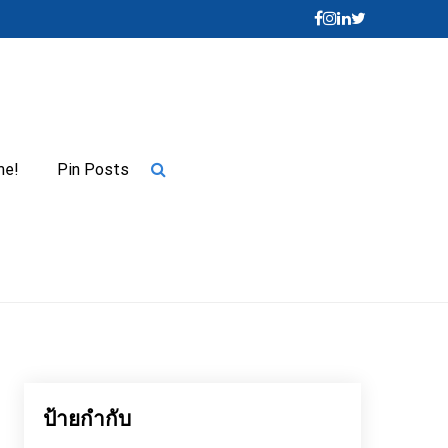
me!
Pin Posts
ป้ายกำกับ