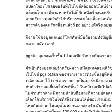
เท่าตัวเลยครับ รวมทั้งด้วยความที่ pg slot เป็นค่
แปลกใจอะไรเลยขอรับที่เว็บไซต์สล็อตออนไลน์จำนว
สล็อตเว็บตรงที่ตามหาหรือไม่ก็อีกหนึ่งเรื่องนะครั
เลยครับว่า คุณกำลังใช้บริการของเว็บสล็อตออนไลน
สวรรค์ของคนรักสล็อตแล้วก็ pg อย่างแท้จริงเลยข
ก็ง่าย ใช้ข้อมูลแค่เบอร์โทรศัพท์มือถือรวมทั้งบั
กมาย สมัครเลย!
pg slot สุดยอดเว็บชั้น 1 ในเอเชีย รับประกันค
จำเป็นต้องบอกเลยจ้าครับผมว่า แม้คุณทดลองเสิร์ชค
เว็บไซต์ pgslot.fish ของพวกเราควรต้องขึ้นอยู่ที่ห
ปณิธานเอาไว้ว่า พวกเราอยากเป็นเบอร์หนึ่งของว
กับคำว่า ยอดเยี่ยมเว็บไซต์ชั้น 1 ในทวีปเอเชียไปแล
ไม่ผ่านตัวกลาง มีความน่านับถือและก็ความปลอดภั
เลือกใช้บริการเว็บไซต์สล็อตออนไลน์ของเราเพิ่มมาก
ไหลกันเข้ามาไม่หยุดไม่หย่อนเลยล่ะครับ มันก็ยิ่ง
พวกเราปัจจุบันนี้ทะลุ 100,000 คนต่อวันไปแล้วข