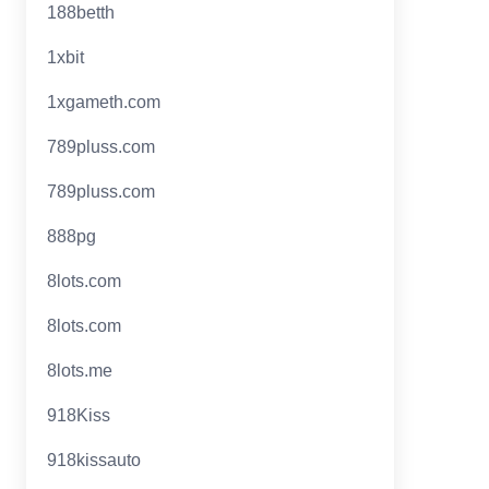
188betth
1xbit
1xgameth.com
789pluss.com
789pluss.com
888pg
8lots.com
8lots.com
8lots.me
918Kiss
918kissauto