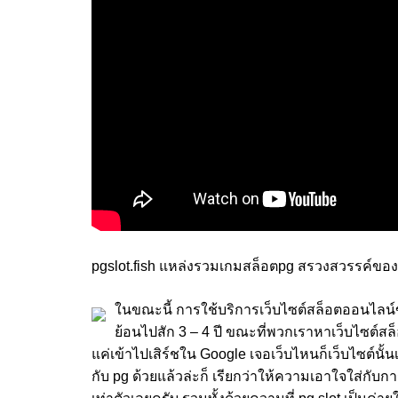
pgslot.fish แหล่งรวมเกมสล็อตpg สรวงสวรรค์ของ
ในขณะนี้ การใช้บริการเว็บไซต์สล็อตออนไลน
ย้อนไปสัก 3 – 4 ปี ขณะที่พวกเราหาเว็บไซต์สล็อ
แค่เข้าไปเสิร์ชใน Google เจอเว็บไหนก็เว็บไซต์นั้นเลย
กับ pg ด้วยแล้วล่ะก็ เรียกว่าให้ความเอาใจใส่กับก