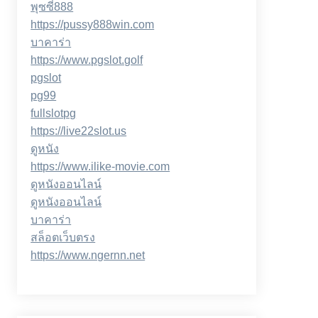
พุซซี่888
https://pussy888win.com
บาคาร่า
https://www.pgslot.golf
pgslot
pg99
fullslotpg
https://live22slot.us
ดูหนัง
https://www.ilike-movie.com
ดูหนังออนไลน์
ดูหนังออนไลน์
บาคาร่า
สล็อตเว็บตรง
https://www.ngernn.net