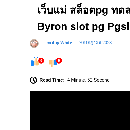
เว็บแม่ สล็อตpg ทด
Byron slot pg Pgsl
Timothy White
9 กรกฎาคม 2023
0
0
Read Time:
4 Minute, 52 Second