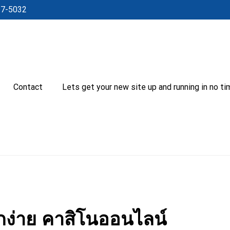
27-5032
Contact
Lets get your new site up and running in no ti
กง่าย คาสิโนออนไลน์