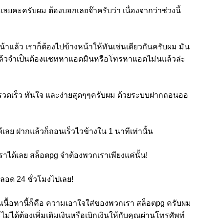
เลยคะครับผม ต้องบอกเลยจ๊าครับว่า เนื่องจากว่าช่วงนี้
้าแล้ว เราก็ต้องไปข้างหน้าให้ทันเช่นเดียวกันครับผม มัน
บบแล้วจำเป็นต้องแชทหาแอดมินหรือโทรหาแอดไม่นแล้วล่ะ
วดเร็ว ทันใจ และง่ายสุดๆๆครับผม ด้วยระบบฝากถอนออ
ย ฝากแล้วก็ถอนเร็วไวข้างใน 1 นาทีเท่านั้น
เราได้เลย สล็อตpg จำต้องพวกเราเพียงแค่นั้น!
ลอด 24 ชั่วโมงไปเลย!
ู้ในเนื้อหานี้ก็คือ ความเอาใจใส่ของพวกเรา สล็อตpg ครับผม
่ได้ต้องเพิ่มเติมเงินหรือเบิกเงินให้กับคุณผ่านโทรศัพท์