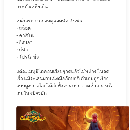
กระทั่งเหลือเกิน
หน้าแรกจะแบ่งหมู่แจ่มชัด ดังเช่น
• สล็อต
• คาสิโน
• ยิงปลา
• กีฬา
• โปรโมชั่น
แต่ละเมนูมีไอคอนเรียบๆกดแล้วไม่หน่วง โหลด
เร็ว แม้จะเล่นผ่านเน็ตมือถือปกติ ตัวเกมถูกเรียง
แบบดูง่าย เลือกได้อีกทั้งตามค่าย ตามชื่อเกม หรือ
เกมใหม่ปัจจุบัน