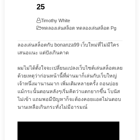
25
Timothy White
ทดลองเล่นสล็อต
ทดลองเล่นสล็อต Pg
ลองเล่นสล็อตกับ bonanza99 เว็บใหม่ที่ไม่มีใคร
เสนอแนะ แต่ปังเกินคาด
ผมไม่ได้ตั้งใจจะเปลี่ยนแปลงเว็บไซต์เล่นสล็อตเลย
ด้วยเหตุว่าก่อนหน้านี้ที่ผ่านมาก็เล่นกับเว็บใหญ่
เจ้าหนึ่งมานานมาก เพิ่มเติมหลายครั้ง ถอนบ่อย
แม้กระนั้นตอนหลังๆเริ่มคิดว่าแตกยากขึ้น โบนัส
ไม่เข้า แถมพอมีปัญหาก็จะต้องคอยแอดไม่นตอบ
นานเหลือเกินกระทั่งไม่มีอารมณ์