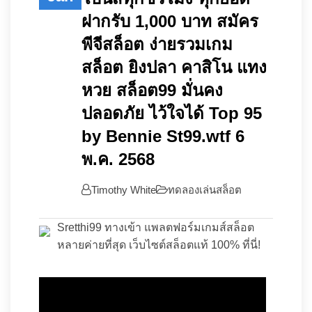
ฝากรับ 1,000 บาท สมัคร
พีจีสล็อต ง่ายรวมเกม
สล็อต ยิงปลา คาสิโน แทง
หวย สล็อต99 มั่นคง
ปลอดภัย ไว้ใจได้ Top 95
by Bennie St99.wtf 6
พ.ค. 2568
Timothy White
ทดลองเล่นสล็อต
Sretthi99 ทางเข้า แพลตฟอร์มเกมส์สล็อต
หลายค่ายที่สุด เว็บไซต์สล็อตแท้ 100% ที่นี่!