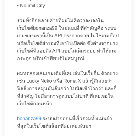
• Nolimit City
รวมทั้งอีกหลายค่ายที่ผมไม่คิดว่าจะเจอใน
เว็บไซต์bonanza99 ใหม่แบบงี้ ที่สำคัญคือ ระบบ
เกมของตรงนี้เป็น API ตรงจากค่าย ไม่ใช่เกมก๊อป
หรือเว็บไซต์สำรองที่เอาไปเปิดต่อ ซึ่งต่างจากบาง
เว็บไซต์ที่แอบดึง API แบบไม่เต็มระบบ ทำให้เกม
กระตุก หรือเข้าฟีพบร์ไม่สมบูรณ์
ผมทดลองเล่นเกมเดิมที่เคยเล่นในเว็บอื่น ตัวอย่าง
เช่น Lucky Neko หรือ Roma X แล้วรู้สึกเลยว่า
ฟีลลิ่งการหมุนมันลื่นกว่า โบนัสเข้าไวกว่า และก็
ที่สำคัญ ไม่มีอาการดูดแบบไม่ปกติ ที่เคยเจอใน
เว็บไซต์ก่อนหน้า
bonanza99
ระบบฝากถอนที่เร็วรวมทั้งแม่นยำ
ที่สุดในเว็บไซต์สล็อตที่ผมเคยเล่นมา