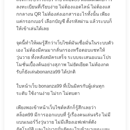
ลงทะเบียนที่เรียบง่าย ไม่ต้องแอดไลน์ ไม่ต้องแส
กกลางน QR ไม่ต้องส่งเอกสารอะไรทั้งนั้น เพียง
แค่กรอกเบอร์ เลือกบัญชี ตั้งรหัสผ่าน แล้วระบบก็
ให้เข้าเล่นได้เลย
จุดนี้ทำให้ผมรู้สึกว่าเว็บไซต์มันเชื่อมั่นในระบบตัว
เอง ไม่ต้องมีคนมากลั่นกรองหรือตอบแชทให้
วุ่นวาย ทั้งหลังสมัครเสร็จ ระบบจะเสนอแนะโปร
โมชั่นเบื้องต้นอย่างสุภาพ ไม่ยัดเยียด ไม่ต้องกด
รับก็ยังเล่นbonanza99 ได้ปกติ
ใบหน้าเว็บ bonanza99 ที่เป็นมิตรกับผู้เล่นทุก
ระดับ ใช้งานง่าย ไม่รก ไม่ตบตา
เพียงพอเข้าหน้าเว็บไซต์หลักก็รู้สึกเลยว่า
สล็อต99 มีการออกแบบที่ รู้เรื่องคนเล่นจริง ไม่มี
แบนเนอร์วิ่งวุ่นวาย ไม่มีเสียงเอฟเฟกต์ดัง
อัตโนมัติ และไม่บากบั่นยัดอะไรเข้ามาเยอะแยะ