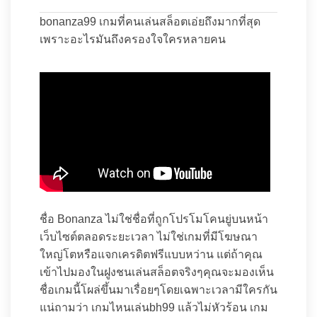
bonanza99 เกมที่คนเล่นสล็อตเอ่ยถึงมากที่สุด
เพราะอะไรมันถึงครองใจใครหลายคน
ชื่อ Bonanza ไม่ใช่ชื่อที่ถูกโปรโมโคนยู่บนหน้า
เว็บไซต์ตลอดระยะเวลา ไม่ใช่เกมที่มีโฆษณา
ใหญ่โตหรือแจกเครดิตฟรีแบบหว่าน แต่ถ้าคุณ
เข้าไปมองในฝูงชนเล่นสล็อตจริงๆคุณจะมองเห็น
ชื่อเกมนี้โผล่ขึ้นมาเรื่อยๆโดยเฉพาะเวลามีใครกัน
แน่ถามว่า เกมไหนเล่นbh99 แล้วไม่หัวร้อน เกม