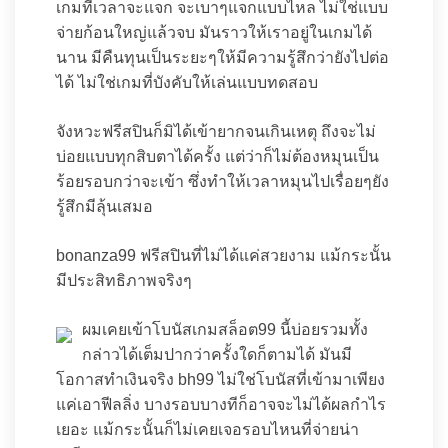
เกมที่เวลาจะแจก จะเบาๆแจกแบบไหล ไม่ใช่แบบ
จ่ายก้อนใหญ่แล้วจบ มันราวให้เราอยู่ในเกมได้
นาน มีคืนทุนเป็นระยะๆให้มีความรู้สึกว่ายังไปต่อ
ได้ ไม่ใช่เกมที่บังคับให้เล่นแบบทดสอบ
จังหวะฟรีสปินก็มิได้เข้ายากจนเกินเหตุ ถึงจะไม่
บ่อยแบบทุกสิบตาได้ครั้ง แต่ว่าก็ไม่ต้องหมุนเป็น
ร้อยรอบกว่าจะเข้า ซึ่งทำให้เวลาหมุนไปเรื่อยๆยัง
รู้สึกมีลุ้นเสมอ
bonanza99 ฟรีสปินที่ไม่ได้แค่สวยงาม แม้กระนั้น
มีประสิทธิภาพจริงๆ
ผมเคยเข้าโบนัสเกมสล็อต99 นี้บ่อยรวมทั้ง
กล่าวได้เต็มปากว่าครั้งใดก็ตามได้ มันมี
โอกาสทำเงินจริง bh99 ไม่ใช่โบนัสที่เข้ามาเพียง
แค่เอาฟีลลิ่ง บางรอบบางทีก็อาจจะไม่ได้ผลกำไร
เยอะ แม้กระนั้นก็ไม่เคยเจอรอบไหนที่จ่ายน่า