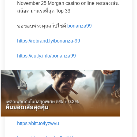
November 25 Morgan casino online ทดลองเล่น
สล็อต มาแรงที่สุด Top 33
ขอขอบพระคุณเว็ปไซต์
bonanza99
https://rebrand.ly/bonanza-99
https://cutly.info/bonanza99
https://bitt.to/iyzwvu