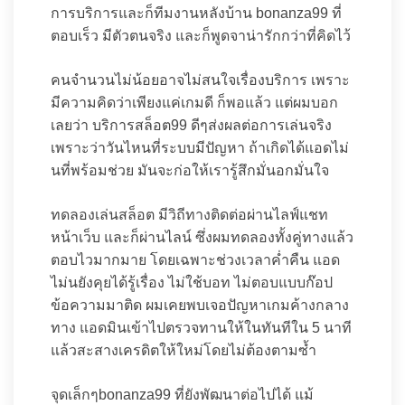
การบริการและก็ทีมงานหลังบ้าน bonanza99 ที่
ตอบเร็ว มีตัวตนจริง และก็พูดจาน่ารักกว่าที่คิดไว้
คนจำนวนไม่น้อยอาจไม่สนใจเรื่องบริการ เพราะ
มีความคิดว่าเพียงแค่เกมดี ก็พอแล้ว แต่ผมบอก
เลยว่า บริการสล็อต99 ดีๆส่งผลต่อการเล่นจริง
เพราะว่าวันไหนที่ระบบมีปัญหา ถ้าเกิดได้แอดไม่
นที่พร้อมช่วย มันจะก่อให้เรารู้สึกมั่นอกมั่นใจ
ทดลองเล่นสล็อต มีวิถีทางติดต่อผ่านไลฟ์แชท
หน้าเว็บ และก็ผ่านไลน์ ซึ่งผมทดลองทั้งคู่ทางแล้ว
ตอบไวมากมาย โดยเฉพาะช่วงเวลาค่ำคืน แอด
ไม่นยังคุยได้รู้เรื่อง ไม่ใช้บอท ไม่ตอบแบบก๊อป
ข้อความมาติด ผมเคยพบเจอปัญหาเกมค้างกลาง
ทาง แอดมินเข้าไปตรวจทานให้ในทันทีใน 5 นาที
แล้วสะสางเครดิตให้ใหม่โดยไม่ต้องตามซ้ำ
จุดเล็กๆbonanza99 ที่ยังพัฒนาต่อไปได้ แม้