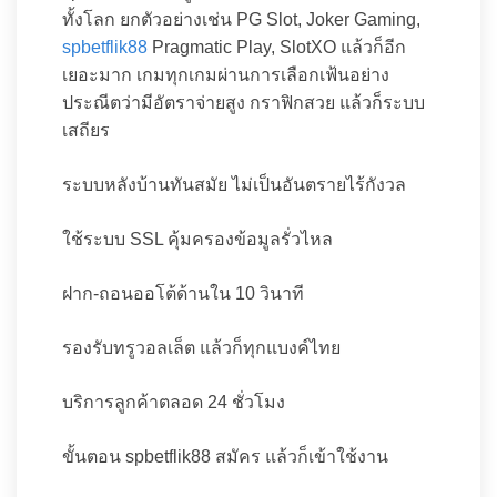
ทั้งโลก ยกตัวอย่างเช่น PG Slot, Joker Gaming,
spbetflik88
Pragmatic Play, SlotXO แล้วก็อีก
เยอะมาก เกมทุกเกมผ่านการเลือกเฟ้นอย่าง
ประณีตว่ามีอัตราจ่ายสูง กราฟิกสวย แล้วก็ระบบ
เสถียร
ระบบหลังบ้านทันสมัย ไม่เป็นอันตรายไร้กังวล
ใช้ระบบ SSL คุ้มครองข้อมูลรั่วไหล
ฝาก-ถอนออโต้ด้านใน 10 วินาที
รองรับทรูวอลเล็ต แล้วก็ทุกแบงค์ไทย
บริการลูกค้าตลอด 24 ชั่วโมง
ขั้นตอน spbetflik88 สมัคร แล้วก็เข้าใช้งาน