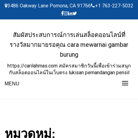
Skip
3486 Oakway Lane Pomona, CA 91766
+1 763-227-5032
to
content
สัมผัสประสบการณ์การเล่นสล็อตออนไลน์ที่
รางวัลมากมายรอคุณ cara mewarnai gambar
burung
https://carilahmas.com สมัครสมาชิกวันนี้เพื่อเข้าร่วมสนุก
กับสล็อตออนไลน์ในเว็บตรง lukisan pemandangan pensil
MENU
หมวดหมู่: