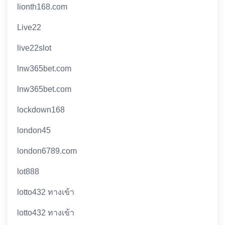
lionth168.com
Live22
live22slot
lnw365bet.com
lnw365bet.com
lockdown168
london45
london6789.com
lot888
lotto432 ทางเข้า
lotto432 ทางเข้า