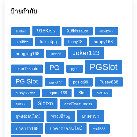
ป้ายกำกับ
918Kiss
918kissauto
188bet
allbet24hr
fullslotpg
happy168
alot666
funny18
Joker123
hengjing168
jinda55
PGSlot
PG
joker123auto
pg99
PG Slot
Pussy888
pgslot99
pgslot77
Slot
sagame168
pussy888win
slot168
Slotxo
slot888
ดาวน์โหลด918kiss
บาคาร่า
ทางเข้าpg
ดูหนังออนไลน์
บาคาร่า168
บาคาร่าออนไลน์
พุซซี่888