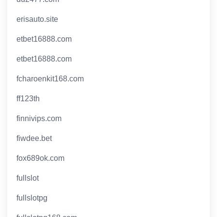
erisauto.site
etbet16888.com
etbet16888.com
fcharoenkit168.com
ff123th
finnivips.com
fiwdee.bet
fox689ok.com
fullslot
fullslotpg