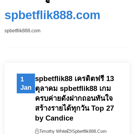
spbetflik888.com
spbetflik888.com
spbetflik88 เครดิตฟรี 13
1
Jan
ตุลาคม spbetflik88 เกม
ครบค่ายดังฝากถอนทันใจ
สร้างรายได้ทุกวัน Top 27
by Candice
Timothy White
Spbetflik888.com