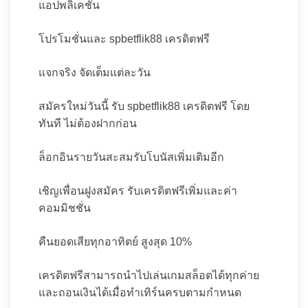
แอปพลิเคชัน
โปรโมชั่นและ spbetflik88 เครดิตฟรี
แจกจริง จัดเต็มแต่ละวัน
สมัครใหม่วันนี้ รับ spbetflik88 เครดิตฟรี โดย
ทันที ไม่ต้องฝากก่อน
ล็อกอินรายวันสะสมรับโบนัสเพิ่มเติมอีก
เชิญเพื่อนฝูงสมัคร รับเครดิตฟรีเพิ่มและค่า
คอมมิชชั่น
คืนยอดเสียทุกอาทิตย์ สูงสุด 10%
เครดิตฟรีสามารถนำไปเล่นเกมสล็อตได้ทุกค่าย
และถอนเงินได้เมื่อทำเทิร์นครบตามกำหนด