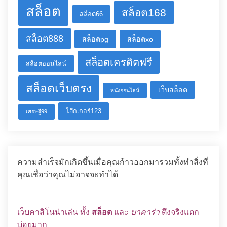
สล็อต
สล็อต168
สล็อต66
สล็อต888
สล็อตpg
สล็อตxo
สล็อตเครดิตฟรี
สล็อตออนไลน์
สล็อตเว็บตรง
เว็บสล็อต
หนังออนไลน์
โจ๊กเกอร์123
เศรษฐี99
ความสำเร็จมักเกิดขึ้นเมื่อคุณก้าวออกมารวมทั้งทำสิ่งที่
คุณเชื่อว่าคุณไม่อาจจะทำได้
เว็บคาสิโนน่าเล่น ทั้ง
สล็อต
และ
บาคาร่า
ตึงจริงแตก
บ่อยมาก