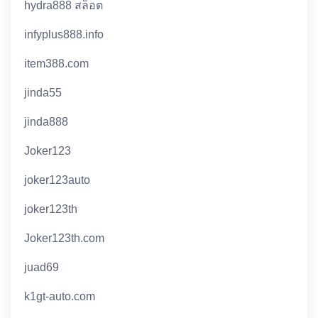
hydra888 สล็อต
infyplus888.info
item388.com
jinda55
jinda888
Joker123
joker123auto
joker123th
Joker123th.com
juad69
k1gt-auto.com