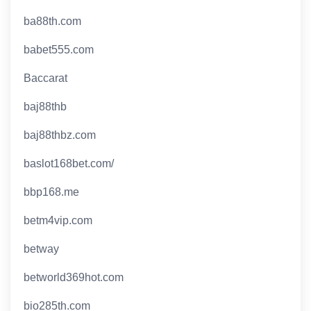
ba88th.com
babet555.com
Baccarat
baj88thb
baj88thbz.com
baslot168bet.com/
bbp168.me
betm4vip.com
betway
betworld369hot.com
bio285th.com