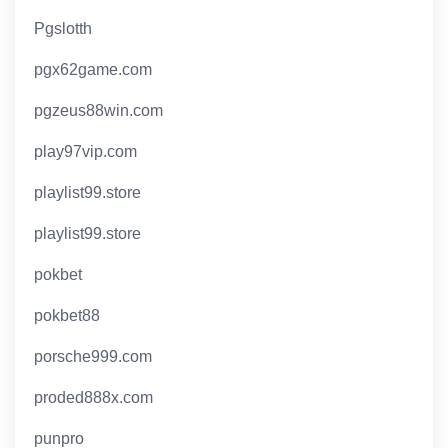
Pgslotth
pgx62game.com
pgzeus88win.com
play97vip.com
playlist99.store
playlist99.store
pokbet
pokbet88
porsche999.com
proded888x.com
punpro