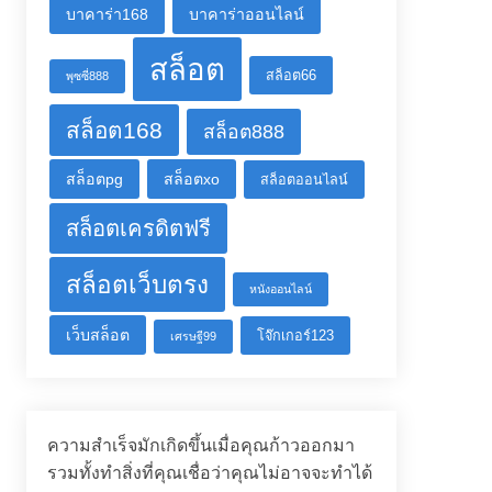
บาคาร่า168
บาคาร่าออนไลน์
สล็อต
สล็อต66
พุซซี่888
สล็อต168
สล็อต888
สล็อตpg
สล็อตxo
สล็อตออนไลน์
สล็อตเครดิตฟรี
สล็อตเว็บตรง
หนังออนไลน์
เว็บสล็อต
โจ๊กเกอร์123
เศรษฐี99
ความสำเร็จมักเกิดขึ้นเมื่อคุณก้าวออกมา
รวมทั้งทำสิ่งที่คุณเชื่อว่าคุณไม่อาจจะทำได้