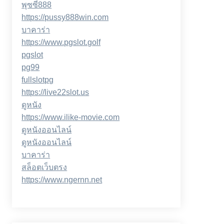
พุซซี่888
https://pussy888win.com
บาคาร่า
https://www.pgslot.golf
pgslot
pg99
fullslotpg
https://live22slot.us
ดูหนัง
https://www.ilike-movie.com
ดูหนังออนไลน์
ดูหนังออนไลน์
บาคาร่า
สล็อตเว็บตรง
https://www.ngernn.net