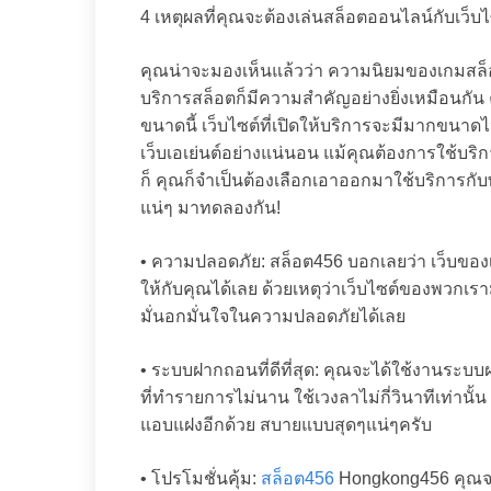
4 เหตุผลที่คุณจะต้องเล่นสล็อตออนไลน์กับเว็
คุณน่าจะมองเห็นแล้วว่า ความนิยมของเกมสล็อ
บริการสล็อตก็มีความสำคัญอย่างยิ่งเหมือนกัน 
ขนาดนี้ เว็บไซต์ที่เปิดให้บริการจะมีมากขนาดไ
เว็บเอเย่นต์อย่างแน่นอน แม้คุณต้องการใช้บริ
ก็ คุณก็จำเป็นต้องเลือกเอาออกมาใช้บริการกั
แน่ๆ มาทดลองกัน!
• ความปลอดภัย: สล็อต456 บอกเลยว่า เว็บของเร
ให้กับคุณได้เลย ด้วยเหตุว่าเว็บไซต์ของพวกเรา
มั่นอกมั่นใจในความปลอดภัยได้เลย
• ระบบฝากถอนที่ดีที่สุด: คุณจะได้ใช้งานระบบฝา
ที่ทำรายการไม่นาน ใช้เวงลาไม่กี่วินาทีเท่านั
แอบแฝงอีกด้วย สบายแบบสุดๆแน่ๆครับ
• โปรโมชั่นคุ้ม:
สล็อต456
Hongkong456 คุณจะไป