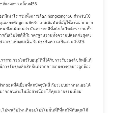
บไซต์ตรงจาก สล็อต456
ตมีเท่าไร รวมทั้งการเลือก hongkong456 สำหรับใช้
คุณลองคิดดูตามสิครับ เกมเดิมพันที่มีผู้ใช้งานมากมาย
หน ซึ่งแน่นอนว่า มันควรจะมีทั้งยังเว็บไซต์ตรงรวมทั้ง
การกับเว็บไซต์ที่มีมาตรฐานรวมทั้งความปลอดภัยสูงล่ะ
บพวกเราเพียงแค่นั้น รับประกันความฟินแบบ 100%
าสามารถโชว์ใบอนุมัติที่ได้รับการรับรองลิขสิทธิ์แท้
มีการรับรองลิขสิทธิ์แท้จากค่ายเกมต่างๆอย่างถูกต้อง
กถอนที่ดีเยี่ยมที่สุดปัจจุบันนี้ กับระบบฝากถอนออโต้
้น ฝากถอนง่ายไม่มีอย่างน้อย ไร้คุณค่าธรรมเนียม
หาเว็บไหนที่มอบโปรโมชั่นที่ดีที่สุดให้กับคุณได้