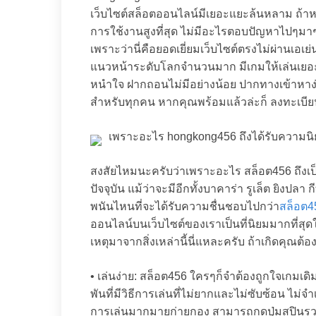
เว็บไซต์สล็อตออนไลน์มีเยอะแยะล้นหลาม ถ้าห
การใช้งานสูงที่สุด ไม่มีอะไรตอบปัญหาไปๆมาๆ
เพราะว่านี่คือยอดเยี่ยมเว็บไซต์ตรงไม่ผ่านเอเย
แนวหน้าระดับโลกจำนวนมาก มีเกมให้เล่นเยอะ 
หนำใจ ฝากถอนไม่มีอย่างน้อย ปากทางเข้าหาง่ายสุ
สำหรับทุกคน หากคุณพร้อมแล้วล่ะก็ ลงทะเบีย
เพราะอะไร hongkong456 ถึงได้รับความนิ
สงสัยไหมนะครับว่าเพราะอะไร สล็อต456 ถึงเป
ปัจจุบัน แม้ว่าจะมีอีกทั้งบาคาร่า รูเล็ต ยิงป
พนันไหนที่จะได้รับความชื่นชอบไปกว่า
สล็อต4
ออนไลน์บนเว็บไซต์ของเราเป็นที่นิยมมากที่สุดใ
เหตุมาจากสิ่งเหล่านี้นี่แหละครับ ถ้าเกิดคุณ
• เล่นง่าย: สล็อต456 ใครๆก็จำต้องถูกใจเกมเดิ
พันที่มีวิธีการเล่นที่ไม่ยากและไม่ซับซ้อน 
การเล่นมากมายก่ายกอง สามารถกดปุ่มสปินรวมท