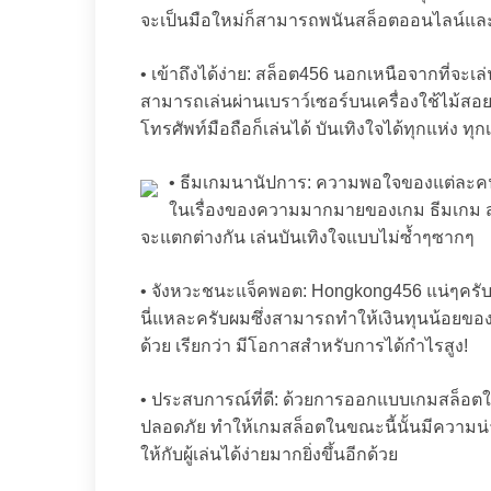
จะเป็นมือใหม่ก็สามารถพนันสล็อตออนไลน์และไ
• เข้าถึงได้ง่าย: สล็อต456 นอกเหนือจากที่จะเล่
สามารถเล่นผ่านเบราว์เซอร์บนเครื่องใช้ไม้สอย
โทรศัพท์มือถือก็เล่นได้ บันเทิงใจได้ทุกแห่ง ทุ
• ธีมเกมนานัปการ: ความพอใจของแต่ละคนแ
ในเรื่องของความมากมายของเกม ธีมเกม สต
จะแตกต่างกัน เล่นบันเทิงใจแบบไม่ซ้ำๆซากๆ
• จังหวะชนะแจ็คพอต: Hongkong456 แน่ๆครับว
นี่แหละครับผมซึ่งสามารถทำให้เงินทุนน้อย
ด้วย เรียกว่า มีโอกาสสำหรับการได้กำไรสูง!
• ประสบการณ์ที่ดี: ด้วยการออกแบบเกมสล็อตใน
ปลอดภัย ทำให้เกมสล็อตในขณะนี้นั้นมีความน
ให้กับผู้เล่นได้ง่ายมากยิ่งขึ้นอีกด้วย