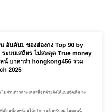
น อันดับ1 ของฮ่องกง Top 90 by
ระบบเสถียร ไม่สะดุด True money
ไลน์ บาคาร่า hongkong456 รวม
rch 2025
 ไม่ผ่านตัวกลาง เล่นสล็อตค่ายดังได้แบบจัดเต็ม ลง
่เยี่ยมที่สุดพร้อมให้บริการแล้วครับผม ในตอนนี้