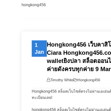
hongkong456
Hongkong456 เว็บคาสิโ
1
Jan
Ciara Hongkong456.co 
walletยิงปลา สล็อตออน
ค่ายดังครบทุกค่าย 9 Ma
Timothy White
Hongkong456
Hongkong456 สล็อตเว็บไซต์ตรงไม่ผ่านเอเย่นต์
ทะเบียนเลย!
hongkong456 สล็อตเว็บไซต์ตรงไม่ผ่านเอเย่นต์ที