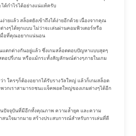
ด้กำไรได้อย่างแน่แท้ครับ
นง่ายแล้ว สล็อตยังเข้าถึงได้ง่ายอีกด้วย เนื่องจากคุณ
ต่างๆได้ทุกแบบ ไม่ว่าจะเล่นผ่านคอมพิวเตอร์หรือ
กเมื่อที่คุณอยากแน่นอน
ตกต่างกันอยู่แล้ว ซึ่งเกมสล็อตตอบปัญหาแบบสุดๆ
อปรี่เกม หรือแม้กระทั้งสัญลักษณ์ต่างๆภายในเกม
่า ใครๆก็ต้องอยากได้รับรางวัลใหญ่ แล้วก็เกมสล็อต
ของพวกเราสามารถชนะแจ็คพอตใหญ่ของเกมต่างๆได้อีก
ปัจจุบันที่มีอีกทั้งคุณภาพ ความล้ำยุค และความ
่าสนใจมากมาย สร้างประสบการณ์สำหรับการเล่นที่ดี