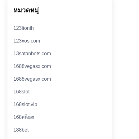
หมวดหมู่
123lionth
123xos.com
13satanbets.com
1688vegasx.com
1688vegasx.com
168slot
168slot.vip
168สล็อต
188bet