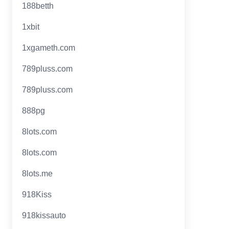
188betth
1xbit
1xgameth.com
789pluss.com
789pluss.com
888pg
8lots.com
8lots.com
8lots.me
918Kiss
918kissauto