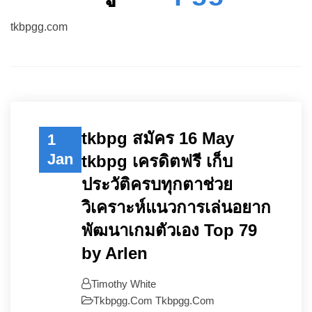
tkbpgg.com
tkbpg สมัคร 16 May
1
Jan
tkbpg เครดิตฟรี เก็บ
ประวัติครบทุกตาช่วย
วิเคราะห์แนวการเล่นอยาก
พัฒนาเกมตัวเอง Top 79
by Arlen
Timothy White
Tkbpgg.com
Tkbpgg.com