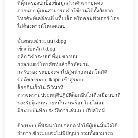
ที่คุ้มครองปกป้องข้อมูลส่วนตัวจากบุคคล
ภายนอก ผู้เล่นสามารถเข้าใช้งานได้ทั้งยังจาก
โทรศัพท์เคลื่อนที่ แท็บเล็ต หรือคอมพิวเตอร์ โดย
ไม่ต้องดาวน์โหลดแอป
ขั้นตอนเข้าระบบ tkbpg
เข้าเว็บหลัก tkbpg
คลิก “เข้าระบบ” ที่มุมขวาบน
กรอกเบอร์โทรศัพท์แล้วก็รหัสผ่าน
กดรับรอง ระบบจะพาไปสู่หน้าเกมอัตโนมัติ
ข้อดีของระบบ tkbpg เข้าสู่ระบบ
ล็อกอินเร็วใน 5 วินาที
ตรวจความประพฤติปฏิบัติล็อกอินไม่ดีเหมือนปกติ
รองรับผู้เล่นหลายหมื่นคนพร้อมโดยไม่ล่ม
มีระบบบันทึกประวัติการเล่นแบบเรียลไทม์
ด้วยระบบที่พัฒนาโดยตลอด ทำให้ผู้เล่นมั่นใจได้
ว่าการเข้าระบบจะไม่มีปัญหา รวมทั้งสามารถ