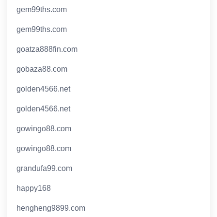
gem99ths.com
gem99ths.com
goatza888fin.com
gobaza88.com
golden4566.net
golden4566.net
gowingo88.com
gowingo88.com
grandufa99.com
happy168
hengheng9899.com