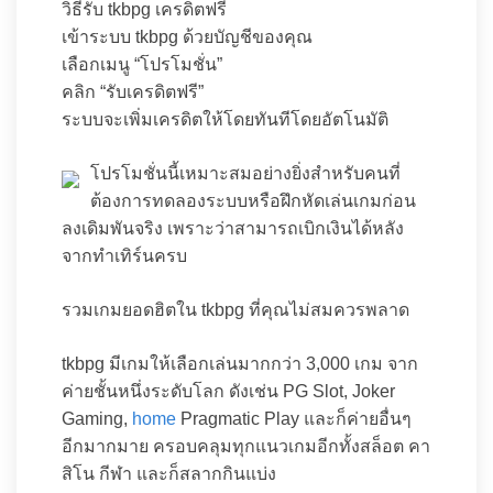
วิธีรับ tkbpg เครดิตฟรี
เข้าระบบ tkbpg ด้วยบัญชีของคุณ
เลือกเมนู “โปรโมชั่น”
คลิก “รับเครดิตฟรี”
ระบบจะเพิ่มเครดิตให้โดยทันทีโดยอัตโนมัติ
โปรโมชั่นนี้เหมาะสมอย่างยิ่งสำหรับคนที่
ต้องการทดลองระบบหรือฝึกหัดเล่นเกมก่อน
ลงเดิมพันจริง เพราะว่าสามารถเบิกเงินได้หลัง
จากทำเทิร์นครบ
รวมเกมยอดฮิตใน tkbpg ที่คุณไม่สมควรพลาด
tkbpg มีเกมให้เลือกเล่นมากกว่า 3,000 เกม จาก
ค่ายชั้นหนึ่งระดับโลก ดังเช่น PG Slot, Joker
Gaming,
home
Pragmatic Play และก็ค่ายอื่นๆ
อีกมากมาย ครอบคลุมทุกแนวเกมอีกทั้งสล็อต คา
สิโน กีฬา และก็สลากกินแบ่ง