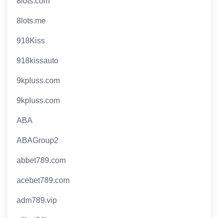
8lots.com
8lots.me
918Kiss
918kissauto
9kpluss.com
9kpluss.com
ABA
ABAGroup2
abbet789.com
acebet789.com
adm789.vip