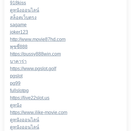
918kiss
ดูหนังออนไลน์
สล็อตเว็บตรง
sagame
joker123
http://www.movie87hd.com
พุซซี่888
https://pussy888win.com
บาคาร่า
https://www.pgslot.golf
pgslot
pg99
fullslotpg
https://live22slot.us
ดูหนัง
https://www.ilike-movie.com
ดูหนังออนไลน์
ดูหนังออนไลน์