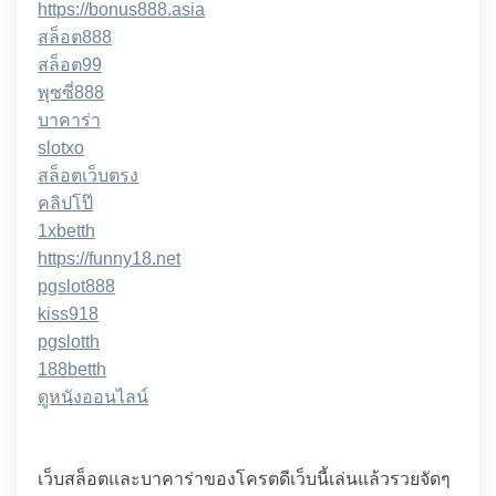
https://bonus888.asia
สล็อต888
สล็อต99
พุซซี่888
บาคาร่า
slotxo
สล็อตเว็บตรง
คลิปโป๊
1xbetth
https://funny18.net
pgslot888
kiss918
pgslotth
188betth
ดูหนังออนไลน์
เว็บสล็อตและบาคาร่าของโครตดีเว็บนี้เล่นแล้วรวยจัดๆ