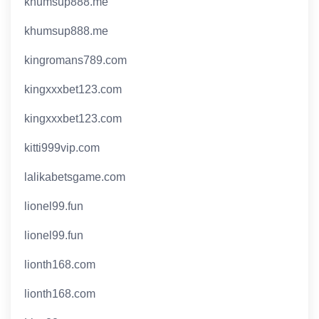
khumsup888.me
khumsup888.me
kingromans789.com
kingxxxbet123.com
kingxxxbet123.com
kitti999vip.com
lalikabetsgame.com
lionel99.fun
lionel99.fun
lionth168.com
lionth168.com