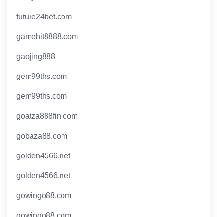
future24bet.com
gamehit8888.com
gaojing888
gem99ths.com
gem99ths.com
goatza888fin.com
gobaza88.com
golden4566.net
golden4566.net
gowingo88.com
gowingo88.com