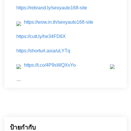
https://rebrand.ly/sexyauto168-site
https://wow.in.th/sexyauto168-site
https://cutt.ly/he34FD6X
https://shorturl.asia/uLYTq
https://t.co/4P9sWQXvYo
…
ป้ายกำกับ