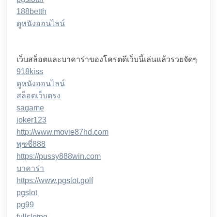
188betth
ดูหนังออนไลน์
เว็บสล็อตและบาคาร่าของโครตดีเว็บนี้เล่นแล้วรวยจัดๆ
918kiss
ดูหนังออนไลน์
สล็อตเว็บตรง
sagame
joker123
http://www.movie87hd.com
พุซซี่888
https://pussy888win.com
บาคาร่า
https://www.pgslot.golf
pgslot
pg99
fullslotpg