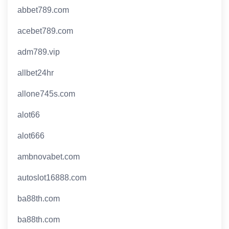
abbet789.com
acebet789.com
adm789.vip
allbet24hr
allone745s.com
alot66
alot666
ambnovabet.com
autoslot16888.com
ba88th.com
ba88th.com