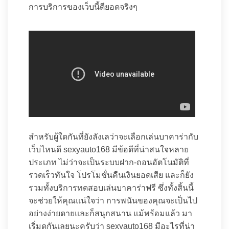
การบริการของเว็บนี้ดียอดจริงๆ
สำหรับผู้ใดกันที่ยังลังเลว่าจะเลือกเล่นบาคาร่ากับ
เว็บไหนดี sexyauto168 มีข้อดีที่น่าสนใจหลาย
ประเภท ไม่ว่าจะเป็นระบบฝาก-ถอนอัตโนมัติที่
รวดเร็วทันใจ โปรโมชั่นคืนเงินยอดเสีย และก็ยัง
รวมทั้งบริการทดสอบเล่นบาคาร่าฟรี ซึ่งทั้งสิ้นนี้
จะช่วยให้คุณแน่ใจว่า การพนันของคุณจะเป็นไป
อย่างง่ายดายและก็สนุกสนาน แม้พร้อมแล้ว มา
เริ่มดูกันเลยนะครับว่า sexyauto168 มีอะไรที่น่า