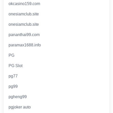
okcasino159.com
onesiamclub.site
onesiamclub.site
pananthai99.com
paramax1688.info
PG
PG Slot
pg77
pg99
pgheng99
pgjoker auto