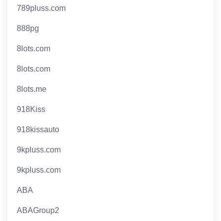
789pluss.com
888pg
8lots.com
8lots.com
8lots.me
918Kiss
918kissauto
9kpluss.com
9kpluss.com
ABA
ABAGroup2