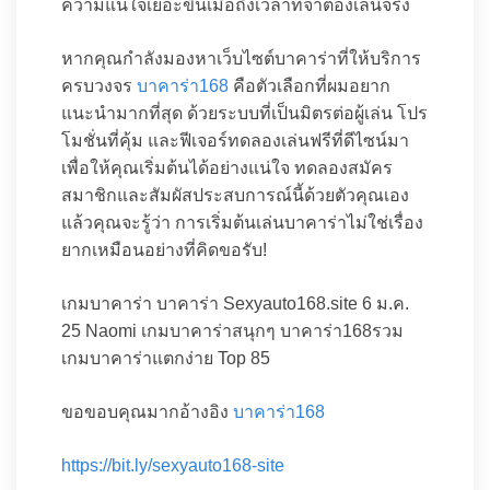
ความแน่ใจเยอะขึ้นเมื่อถึงเวลาที่จำต้องเล่นจริง
หากคุณกำลังมองหาเว็บไซต์บาคาร่าที่ให้บริการ
ครบวงจร
บาคาร่า168
คือตัวเลือกที่ผมอยาก
แนะนำมากที่สุด ด้วยระบบที่เป็นมิตรต่อผู้เล่น โปร
โมชั่นที่คุ้ม และฟีเจอร์ทดลองเล่นฟรีที่ดีไซน์มา
เพื่อให้คุณเริ่มต้นได้อย่างแน่ใจ ทดลองสมัคร
สมาชิกและสัมผัสประสบการณ์นี้ด้วยตัวคุณเอง
แล้วคุณจะรู้ว่า การเริ่มต้นเล่นบาคาร่าไม่ใช่เรื่อง
ยากเหมือนอย่างที่คิดขอรับ!
เกมบาคาร่า บาคาร่า Sexyauto168.site 6 ม.ค.
25 Naomi เกมบาคาร่าสนุกๆ บาคาร่า168รวม
เกมบาคาร่าแตกง่าย Top 85
ขอขอบคุณมากอ้างอิง
บาคาร่า168
https://bit.ly/sexyauto168-site