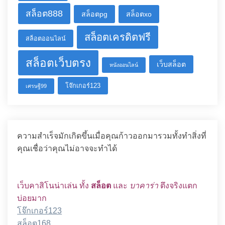
สล็อต888
สล็อตpg
สล็อตxo
สล็อตเครดิตฟรี
สล็อตออนไลน์
สล็อตเว็บตรง
เว็บสล็อต
หนังออนไลน์
โจ๊กเกอร์123
เศรษฐี99
ความสำเร็จมักเกิดขึ้นเมื่อคุณก้าวออกมารวมทั้งทำสิ่งที่
คุณเชื่อว่าคุณไม่อาจจะทำได้
เว็บคาสิโนน่าเล่น ทั้ง
สล็อต
และ
บาคาร่า
ตึงจริงแตก
บ่อยมาก
โจ๊กเกอร์123
สล็อต168