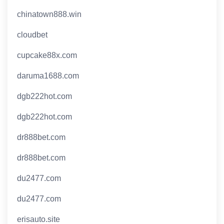
chinatown888.win
cloudbet
cupcake88x.com
daruma1688.com
dgb222hot.com
dgb222hot.com
dr888bet.com
dr888bet.com
du2477.com
du2477.com
erisauto.site