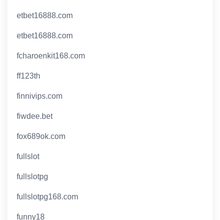
etbet16888.com
etbet16888.com
fcharoenkit168.com
ff123th
finnivips.com
fiwdee.bet
fox689ok.com
fullslot
fullslotpg
fullslotpg168.com
funny18