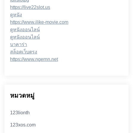
https://live22slot.us
ดูหนัง
https://www.ilike-movie.com
ดูหนังออนไลน์
ดูหนังออนไลน์
บาคาร่า
สล็อตเว็บตรง
https://www.ngernn.net
หมวดหมู่
123lionth
123xos.com