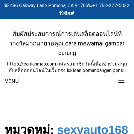
Skip
3486 Oakway Lane Pomona, CA 91766
+1 763-227-5032
to
content
สัมผัสประสบการณ์การเล่นสล็อตออนไลน์ที่
รางวัลมากมายรอคุณ cara mewarnai gambar
burung
https://carilahmas.com สมัครสมาชิกวันนี้เพื่อเข้าร่วมสนุก
กับสล็อตออนไลน์ในเว็บตรง lukisan pemandangan pensil
MENU
หมวดหมู่:
sexyauto168