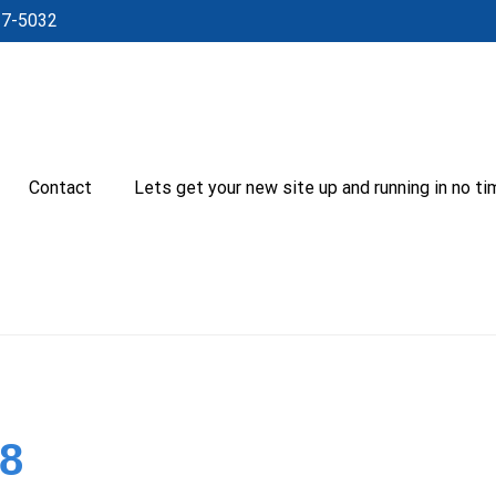
27-5032
Contact
Lets get your new site up and running in no ti
88