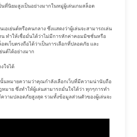
ป็นที่นิยมสูงเป็นอย่างมากในหมู่ผู้เล่นเกมสล็อต
่านเอเย่นต์หรือคนกลาง ซึ่งแสดงว่าผู้เล่นจะสามารถเล่น
น ทำให้เชื่อมั่นได้ว่าไม่มีการหักค่าคอมมิชชั่นหรือ
ล็อตเว็บตรงถือได้ว่าเป็นการเลือกที่ปลอดภัย และ
เย่นต์ได้อย่างมาก
างใจได้
นั้นหมายความว่าคุณกำลังเลือกเว็บที่มีความน่านับถือ
หมาย ซึ่งทำให้ผู้เล่นสามารถมั่นใจได้ว่า ทุกๆการทำ
ความปลอดภัยสูงสุด รวมทั้งข้อมูลส่วนตัวของผู้เล่นจะ