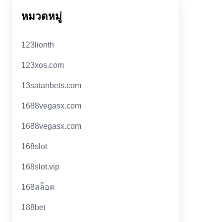
หมวดหมู่
123lionth
123xos.com
13satanbets.com
1688vegasx.com
1688vegasx.com
168slot
168slot.vip
168สล็อต
188bet