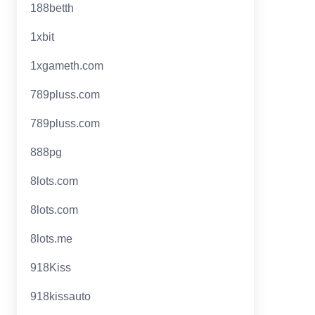
188betth
1xbit
1xgameth.com
789pluss.com
789pluss.com
888pg
8lots.com
8lots.com
8lots.me
918Kiss
918kissauto