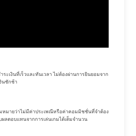
รชำระเงินที่เร็วและทันเวลา ไม่ต้องผ่านการยินยอมจาก
ินชักช้า
ามหมายว่าไม่มีค่าประเพณีหรือค่าคอมมิชชั่นที่จำต้อง
ารถรับผลตอบแทนจากการเล่นเกมได้เต็มจำนวน