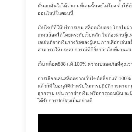
มั่นอกมั่นใจได้ว่าเกมที่เล่นนั้นจะไม่โกง ทำให้เ
ออนไลน์ในตอนนี้
เว็บไซต์ที่ให้บริการเกม สล็อตเว็บตรง โดยไม่ผ
เกมสล็อตได้โดยตรงกับเว็บหลัก ไม่ต้องผ่านผู้แท
เอเย่นต์จากเงินรางวัลของผู้เล่น การเลือกเล่นส
สามารถให้ประสบการณ์ที่ดียิ่งกว่าเว็บที่ผ่านเอ
เว็บ สล็อต888 แท้ 100% ความปลอดภัยที่คุณว
การเลือกเล่นสล็อตจากเว็บไซต์สล็อตแท้ 100% 
แล้วก็มีใบอนุมัติสำหรับในการปฏิบัติการตามกฎ
ธุรกรรม เช่น การฝากเงิน หรือการถอนเงิน จะมี
ได้รับการปกป้องเป็นอย่างดี