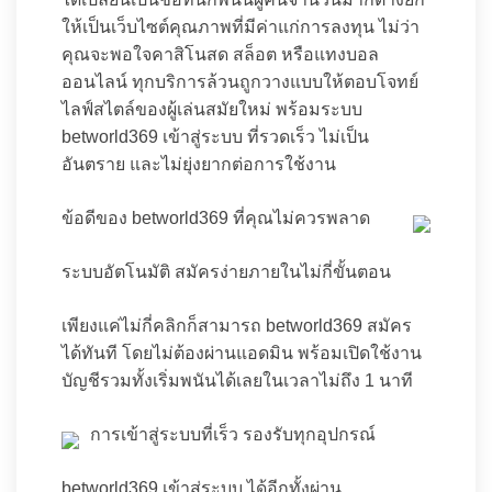
ให้เป็นเว็บไซต์คุณภาพที่มีค่าแก่การลงทุน ไม่ว่า
คุณจะพอใจคาสิโนสด สล็อต หรือแทงบอล
ออนไลน์ ทุกบริการล้วนถูกวางแบบให้ตอบโจทย์
ไลฟ์สไตล์ของผู้เล่นสมัยใหม่ พร้อมระบบ
betworld369 เข้าสู่ระบบ ที่รวดเร็ว ไม่เป็น
อันตราย และไม่ยุ่งยากต่อการใช้งาน
ข้อดีของ betworld369 ที่คุณไม่ควรพลาด
ระบบอัตโนมัติ สมัครง่ายภายในไม่กี่ขั้นตอน
เพียงแค่ไม่กี่คลิกก็สามารถ betworld369 สมัคร
ได้ทันที โดยไม่ต้องผ่านแอดมิน พร้อมเปิดใช้งาน
บัญชีรวมทั้งเริ่มพนันได้เลยในเวลาไม่ถึง 1 นาที
การเข้าสู่ระบบที่เร็ว รองรับทุกอุปกรณ์
betworld369 เข้าสู่ระบบ ได้อีกทั้งผ่าน