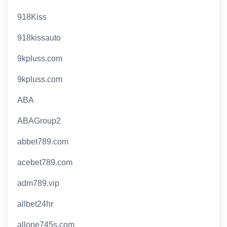
918Kiss
918kissauto
9kpluss.com
9kpluss.com
ABA
ABAGroup2
abbet789.com
acebet789.com
adm789.vip
allbet24hr
allone745s.com