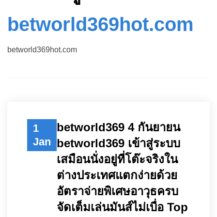
betworld369hot.com
betworld369hot.com
betworld369 4 กันยายน
1
Jan
betworld369 เข้าสู่ระบบ
เสมือนนั่งอยู่ที่โต๊ะจริงใน
ต่างประเทศแตกง่ายด้วย
อัตราจ่ายพิเศษอาวุธครบ
จัดเต็มเล่นมันส์ไม่เบื่อ Top