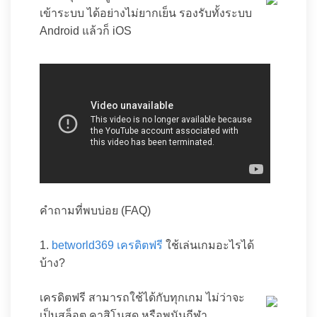
เข้าระบบ ได้อย่างไม่ยากเย็น รองรับทั้งระบบ
Android แล้วก็ iOS
คำถามที่พบบ่อย (FAQ)
1.
betworld369 เครดิตฟรี
ใช้เล่นเกมอะไรได้
บ้าง?
เครดิตฟรี สามารถใช้ได้กับทุกเกม ไม่ว่าจะ
เป็นสล็อต คาสิโนสด หรือพนันกีฬา