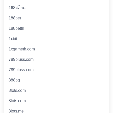
168สล็อต
188bet
188betth
1xbit
1xgameth.com
789pluss.com
789pluss.com
888pg
8lots.com
8lots.com
8lots.me