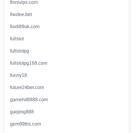
finnivips.com
fiwdee.bet
fox689ok.com
fullslot
fullslotpg
fullslotpg168.com
funny18
future24bet.com
gamehit8888.com
gaojing888
gem99ths.com