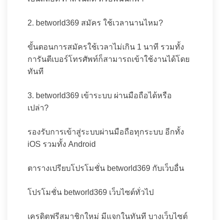
2. betworld369 สมัคร ใช้เวลานานไหม?
ขั้นตอนการสมัครใช้เวลาไม่เกิน 1 นาที รวมทั้ง
การันตีเบอร์โทรศัพท์ก็สามารถเข้าใช้งานได้โดย
ทันที
3. betworld369 เข้าระบบ ผ่านมือถือได้หรือ
เปล่า?
รองรับการเข้าสู่ระบบผ่านมือถือทุกระบบ อีกทั้ง
iOS รวมทั้ง Android
ตารางเปรียบโปรโมชั่น betworld369 กับเว็บอื่น
โปรโมชั่น betworld369 เว็บไซต์ทั่วไป
เครดิตฟรีสมาชิกใหม่ มีแจกในทันที บางเว็บไซต์