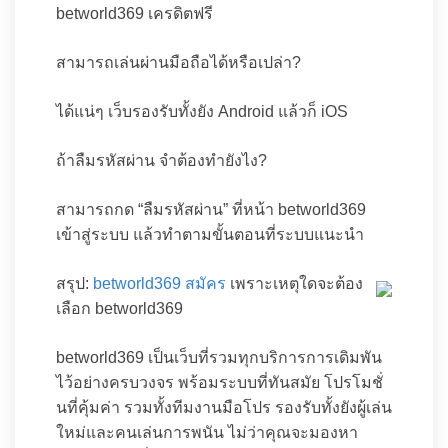
betworld369 เครดิตฟรี
สามารถเล่นผ่านมือถือได้หรือเปล่า?
ได้แน่ๆ เว็บรองรับทั้งยัง Android แล้วก็ iOS
ถ้าลืมรหัสผ่าน จำต้องทำยังไง?
สามารถกด “ลืมรหัสผ่าน” ที่หน้า betworld369
เข้าสู่ระบบ แล้วทำตามขั้นตอนที่ระบบแนะนำ
สรุป:
betworld369 สมัคร
เพราะเหตุใดจะต้อง
เลือก betworld369
betworld369 เป็นเว็บที่รวมทุกบริการการเดิมพัน
ไว้อย่างครบวงจร พร้อมระบบที่ทันสมัย โปรโมชั่
นที่คุ้มค่า รวมทั้งทีมงานมือโปร รองรับทั้งยังผู้เล่น
ใหม่และคนเล่นการพนัน ไม่ว่าคุณจะมองหา