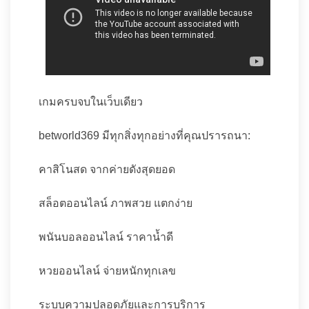
เกมครบจบในเว็บเดียว
betworld369 มีทุกสิ่งทุกอย่างที่คุณปรารถนา:
คาสิโนสด จากค่ายดังสุดยอด
สล็อตออนไลน์ ภาพสวย แตกง่าย
พนันบอลออนไลน์ ราคาน้ำดี
หวยออนไลน์ จ่ายหนักทุกเลข
ระบบความปลอดภัยและการบริการ