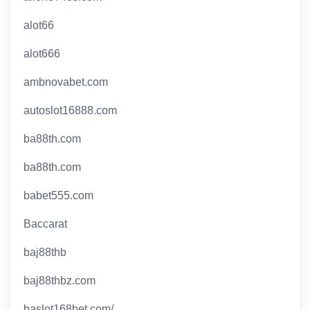
alot66
alot666
ambnovabet.com
autoslot16888.com
ba88th.com
ba88th.com
babet555.com
Baccarat
baj88thb
baj88thbz.com
baslot168bet.com/