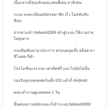
เนื่องจากมีคุณลักษณะเด่นที่เด่น อาทิเช่น:
ระบบ ลงทะเบียนสมัครสมาชิก เร็ว ไม่สลับซับ
ซ้อน
ปากทางเข้า betworld369 เข้าสู่ระบบ ใช้งานง่าย
ไม่ยุ่งยาก
เกมเดิมพันนานาประการ ครอบคลุมทั้ง สล็อต คา
สิโนสด กีฬา
โปรโมชั่นแรง แจก เครดิตฟรี และโบนัสไม่อั้น
รองรับทุกแพลตฟอร์มทั้ง iOS แล้วก็ Android
คณะทำงานดูแลตลอด 1 วัน
ขั้นตอนการสมัครและก็เข้าระบบ betworld369