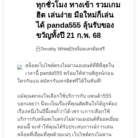
ทุกชั่วโมง ทางเข้า รวมเกม
ฮิต เล่นง่าย มือใหม่ก็เล่น
ได้ panda555 ลุ้นรับของ
ขวัญทั้งปี 21 ก.พ. 68
Timothy White
สล็อตเครดิตฟรี
สล็อตเว็บไซต์ตรงไม่ผ่านเอเย่นต์ที่ดีที่สุดใน
เวลานี้ panda555 พร้อมให้ท่านพิสูจน์ก่อน
ใครกันแน่ สมัครรับเครดิตฟรีได้ในทันที!
แม้คุณตกลงใจเลือกใช้บริการกับ แพนด้า555
บอกเลยว่า นี่จะเป็นเรื่องที่คุณตัดสินใจได้ถูกต้อง
เรื่องหนึ่งในปีนี้เลยก็ว่าได้ เพราะการเลือกใช้
บริการกับสล็อตเว็บตรงไม่ผ่านเอเย่นต์ที่ยอดเยี่ยม
ตอนนี้ จะทำให้คุณได้รับประสบการณ์การเล่น
สล็อตที่เยี่ยมที่สุดด้วยแน่ๆ เว็บไซต์ตรงไม่ผ่าน