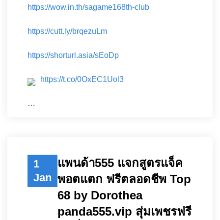
https://wow.in.th/sagame168th-club
https://cutt.ly/brqezuLm
https://shorturl.asia/sEoDp
https://t.co/0OxEC1Uol3
…
แพนด้า555 แจกสูตรแจ็ค
1
Jan
พอตแตก ฟรีตลอดชีพ Top
68 by Dorothea
panda555.vip สุ่มเพชรฟรี