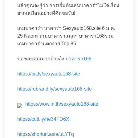
แล้วคุณจะรู้ว่า การเริ่มต้นเล่นบาคาร่าไม่ใช่เรื่อง
ยากเหมือนอย่างที่คิดขอรับ!
เกมบาคาร่า บาคาร่า Sexyauto168.site 6 ม.ค.
25 Naomi เกมบาคาร่าสนุกๆ บาคาร่า168รวม
เกมบาคาร่าแตกง่าย Top 85
ขอขอบคุณมากอ้างอิง
บาคาร่า168
https://bit.ly/sexyauto168-site
https://rebrand.ly/sexyauto168-site
https://wow.in.th/sexyauto168-site
https://cutt.ly/he34FD6X
https://shorturl.asia/uLYTq