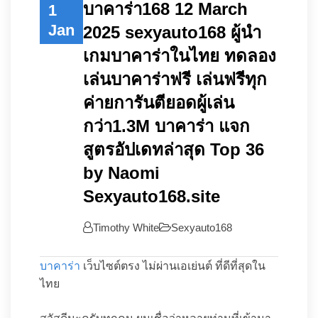
บาคาร่า168 12 March
1
Jan
2025 sexyauto168 ผู้นำ
เกมบาคาร่าในไทย ทดลอง
เล่นบาคาร่าฟรี เล่นฟรีทุก
ค่ายการันตียอดผู้เล่น
กว่า1.3M บาคาร่า แจก
สูตรอัปเดทล่าสุด Top 36
by Naomi
Sexyauto168.site
Timothy White
Sexyauto168
บาคาร่า
เว็บไซต์ตรง ไม่ผ่านเอเย่นต์ ที่ดีที่สุดใน
ไทย