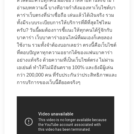
สวัสดีนะครับทุกคน ผมเชื่อว่าหลายท่านที่เข้ามา
อ่านบทความนี้ บางทีอาจกำลังมองหาเว็บไซต์บา
คาร่าเว็บตรงที่น่าเชื่อถือ เล่นแล้วได้เงินจริง รวม
ทั้งมีระบบระเบียบการให้บริการที่ดีที่สุดใช่ไหม
ครับ? วันนี้ผมต้องการชี้แนะให้ทุกคนได้รู้จักกับ
บาคาร่า เว็บบาคาร่าออนไลน์ที่ผมเองก็เคยลอง
ใช้งาน รวมทั้งจำต้องบอกเลยว่า ตรงนี้คือเว็บไซต์
ที่ตอบปัญหาทุกความอยากได้ของแฟนบาคาร่า
อย่างแท้จริง ด้วยความที่เป็นเว็บไซต์ตรง ไม่ผ่าน
เอเย่นต์ ทำให้ไม่มีอันตราย 100% และยังมีผู้เล่น
กว่า 200,000 คน ที่รับประกันว่าประสิทธิภาพและ
การบริการของเว็บนี้ดียอดจริงๆ