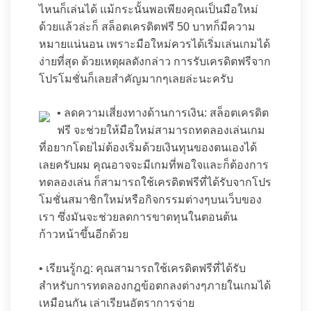
ไหนก็เล่นได้ แม้กระนั้นพอเพียงคุณเป็นมือใหม่
ด้วยแล้วล่ะก็ สล็อตเครดิตฟรี 50 บาทก็มีความ
หมายแน่นอน เพราะมือใหม่ควรได้เริ่มเล่นเกมได้
ง่ายที่สุด ด้วยเหตุผลดังกล่าว การรับเครดิตฟรีจาก
โปรโมชั่นก็เลยสำคัญมากๆเลยล่ะนะครับ
• ลดความเสี่ยงทางด้านการเงิน: สล็อตเครดิต
ฟรี จะช่วยให้มือใหม่สามารถทดลองเล่นเกม
ที่อยากโดยไม่ต้องเริ่มด้วยเงินทุนของตนเองได้
เลยครับผม คุณอาจจะมีเกมที่พอใจและก็ต้องการ
ทดลองเล่น ก็สามารถใช้เครดิตฟรีที่ได้รับจากโปร
โมชั่นสมาชิกใหม่หรือกิจกรรมต่างๆบนเว็บของ
เรา ซึ่งมันจะช่วยลดการขาดทุนในตอนต้น
ก้าวหน้าขึ้นอีกด้วย
• เรียนรู้กฎ: คุณสามารถใช้เครดิตฟรีที่ได้รับ
สำหรับการทดลองกฎข้อตกลงต่างๆภายในเกมได้
เหมือนกัน เล่าเรียนอัตราการจ่าย