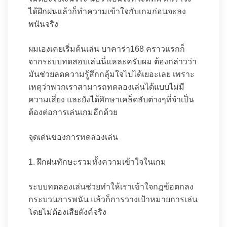
ได้ฝึกฝนแล้วก็ทำความเข้าใจกับเกมก่อนจะลง
พนันจริง
ผมเองเคยเริ่มต้นเล่น บาคาร่า168 คราวแรกก็
จากระบบทดสอบเล่นนี่แหละครับผม ต้องกล่าวว่า
มันช่วยลดความรู้สึกกลุ้มใจไปได้เยอะเลย เพราะ
เหตุว่าพวกเราสามารถทดลองเล่นได้แบบไม่มี
ความเสี่ยง และยังได้ศึกษาเคล็ดลับต่างๆที่จำเป็น
ต้องต่อการเล่นเกมอีกด้วย
จุดเด่นของการทดลองเล่น
1. ฝึกฝนทักษะรวมทั้งความเข้าใจในเกม
ระบบทดลองเล่นช่วยทำให้เราเข้าใจกฎข้อตกลง
กระบวนการพนัน แล้วก็การวางเป้าหมายการเล่น
โดยไม่ต้องเสียตังค์จริง