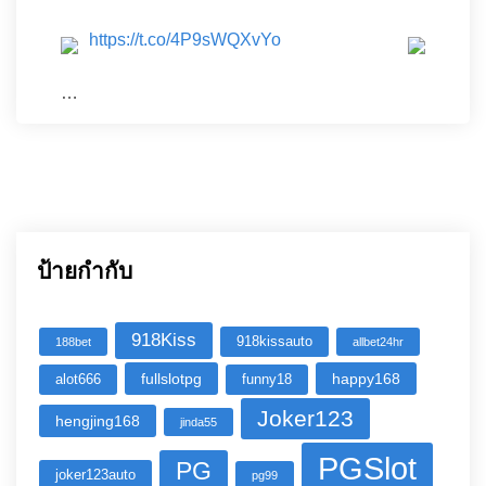
https://t.co/4P9sWQXvYo
…
ป้ายกำกับ
918Kiss
918kissauto
188bet
allbet24hr
fullslotpg
happy168
alot666
funny18
Joker123
hengjing168
jinda55
PGSlot
PG
joker123auto
pg99