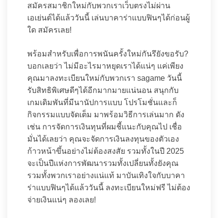
สมัครสมาชิกใหม่กับพวกเราเว็บตรงไม่ผ่าน
เอเย่นต์ได้แล้ววันนี้ เล่นบาคาร่าแบบฟินๆได้ก่อนผู้
ใด สมัครเลย!
พร้อมสำหรับเพื่อการพนันครั้งใหม่กันรึยังขอรับ?
บอกเลยว่า ไม่มีอะไรมาหยุดเราได้แน่ๆ แค่เพียง
คุณมาลงทะเบียนใหม่กับพวกเรา sagame วันนี้
รับสิทธิพิเศษดีๆได้อีกมากมายแน่นอน สนุกกับ
เกมเดิมพันที่มีนานัปการแบบ โปรโมชั่นและก็
กิจกรรมแบบจัดเต็ม มาพร้อมวิธีการเล่นมาก ดัง
เช่น การจัดการเงินทุนที่ผมชี้แนะกับคุณไป เชื่อ
มั่นได้เลยว่า คุณจะจัดการเงินลงทุนของตัวเอง
ก้าวหน้าขึ้นอย่างไม่ต้องสงสัย รวมทั้งในปี 2025
จะเป็นปีแห่งการพัฒนารวมทั้งเปลี่ยนทั้งยังคุณ
รวมทั้งพวกเราอย่างแน่แท้ มาบันเทิงใจกับบาคา
ร่าแบบฟินๆได้แล้ววันนี้ ลงทะเบียนใหม่ฟรี ไม่ต้อง
จ่ายเงินแน่ๆ ลองเลย!