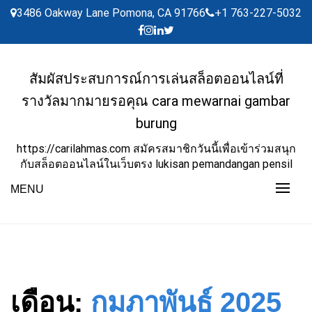
Skip
3486 Oakway Lane Pomona, CA 91766
+1 763-227-5032
to
content
สัมผัสประสบการณ์การเล่นสล็อตออนไลน์ที่
รางวัลมากมายรอคุณ cara mewarnai gambar
burung
https://carilahmas.com สมัครสมาชิกวันนี้เพื่อเข้าร่วมสนุก
กับสล็อตออนไลน์ในเว็บตรง lukisan pemandangan pensil
MENU
เดือน:
กุมภาพันธ์ 2025