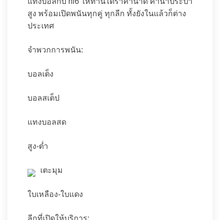
แทงบอลกับ hi6 ให้ท่านได้ราคาน้ำดี ค่าน้ำประปา
สูง พร้อมเปิดพนันทุกคู่ ทุกลีก ทั้งยังในแล้วก็ต่าง
ประเทศ
จำพวกการพนัน:
บอลเต็ง
บอลสเต็ป
แทงบอลสด
สูง-ต่ำ
เตะมุม
ใบเหลือง-ใบแดง
ลีกที่เปิดให้บริการ: