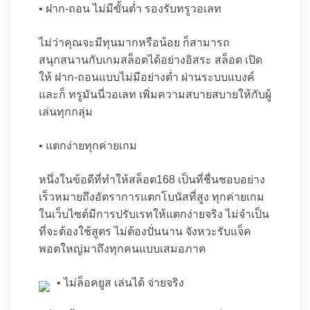
• ฝาก-ถอน ไม่มีขั้นต่ำ รองรับทรูวอเลท
ไม่ว่าคุณจะมีทุนมากหรือน้อย ก็สามารถ
สนุกสนานกับเกมสล็อตได้อย่างอิสระ สล็อต เปิด
ให้ ฝาก-ถอนแบบไม่มีอย่างต่ำ ผ่านระบบแบงค์
และก็ ทรูมันนี่วอเลท เพิ่มความสบายสบายให้กับผู้
เล่นทุกกลุ่ม
• แตกง่ายทุกค่ายเกม
หนึ่งในข้อดีที่ทำให้สล็อต168 เป็นที่ชื่นชอบอย่าง
เร็วหมายถึงอัตราการแตกโบนัสที่สูง ทุกค่ายเกม
ในเว็บไซต์มีการปรับเรทให้แตกง่ายจริง ไม่จำเป็น
ที่จะต้องใช้สูตร ไม่ต้องปั่นนาน จังหวะรับแจ็ค
พอตใหญ่มาถึงทุกคนแบบเสมอภาค
• ไม่ล็อคยูส เล่นได้ จ่ายจริง