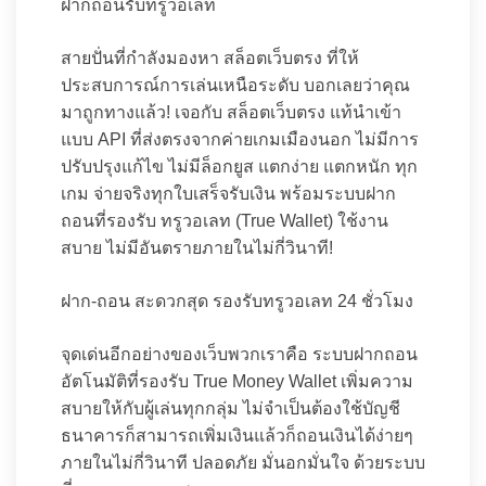
ฝากถอนรับทรูวอเลท
สายปั่นที่กำลังมองหา สล็อตเว็บตรง ที่ให้
ประสบการณ์การเล่นเหนือระดับ บอกเลยว่าคุณ
มาถูกทางแล้ว! เจอกับ สล็อตเว็บตรง แท้นำเข้า
แบบ API ที่ส่งตรงจากค่ายเกมเมืองนอก ไม่มีการ
ปรับปรุงแก้ไข ไม่มีล็อกยูส แตกง่าย แตกหนัก ทุก
เกม จ่ายจริงทุกใบเสร็จรับเงิน พร้อมระบบฝาก
ถอนที่รองรับ ทรูวอเลท (True Wallet) ใช้งาน
สบาย ไม่มีอันตรายภายในไม่กี่วินาที!
ฝาก-ถอน สะดวกสุด รองรับทรูวอเลท 24 ชั่วโมง
จุดเด่นอีกอย่างของเว็บพวกเราคือ ระบบฝากถอน
อัตโนมัติที่รองรับ True Money Wallet เพิ่มความ
สบายให้กับผู้เล่นทุกกลุ่ม ไม่จำเป็นต้องใช้บัญชี
ธนาคารก็สามารถเพิ่มเงินแล้วก็ถอนเงินได้ง่ายๆ
ภายในไม่กี่วินาที ปลอดภัย มั่นอกมั่นใจ ด้วยระบบ