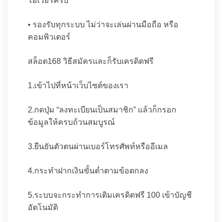
โอเวอร์ครบ
• รองรับทุกระบบ ไม่ว่าจะเล่นผ่านมือถือ หรือ
คอมพิวเตอร์
สล็อต168 วิธีสมัครและก็รับเครดิตฟรี
1.เข้าไปที่หน้าเว็บไซต์ของเรา
2.กดปุ่ม “ลงทะเบียนเป็นสมาชิก” แล้วก็กรอก
ข้อมูลให้ครบถ้วนสมบูรณ์
3.ยืนยันตัวตนผ่านเบอร์โทรศัพท์หรืออีเมล
4.กระทำฝากเงินขั้นต่ำตามข้อตกลง
5.ระบบจะกระทำการเติมเครดิตฟรี 100 เข้าบัญชี
อัตโนมัติ