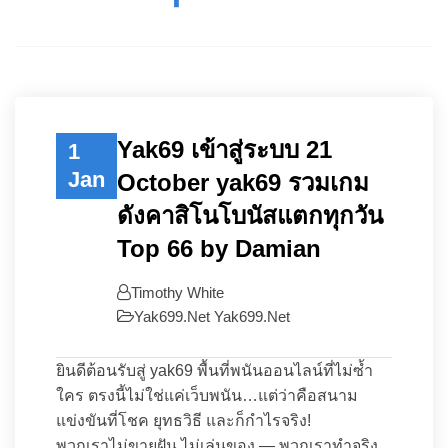
Yak69 เข้าสู่ระบบ 21
1
Jan
October yak69 รวมเกม
ดังคาสิโนโบนัสแตกทุกวัน
Top 66 by Damian
Timothy White
Yak699.net
Yak699.net
ยินดีต้อนรับสู่ yak69 พื้นที่พนันออนไลน์ที่ไม่ซ้ำ
ใคร ตรงนี้ไม่ใช่แค่เว็บพนัน…แต่ว่าคือสนาม
แข่งขันที่โชค ยุทธวิธี และก็กำไรจริง!
พวกเราไม่ขายฝัน ไม่เล่นของ — พวกเราทำจริง