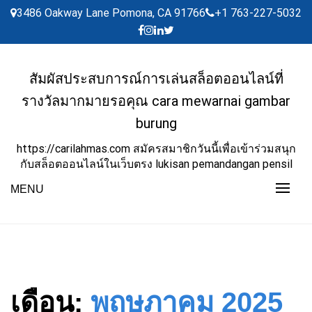
Skip
3486 Oakway Lane Pomona, CA 91766
+1 763-227-5032
to
content
สัมผัสประสบการณ์การเล่นสล็อตออนไลน์ที่
รางวัลมากมายรอคุณ cara mewarnai gambar
burung
https://carilahmas.com สมัครสมาชิกวันนี้เพื่อเข้าร่วมสนุก
กับสล็อตออนไลน์ในเว็บตรง lukisan pemandangan pensil
MENU
เดือน:
พฤษภาคม 2025