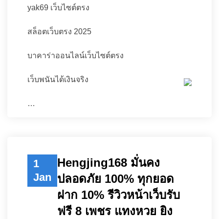
yak69 เว็บไซต์ตรง
สล็อตเว็บตรง 2025
บาคาร่าออนไลน์เว็บไซต์ตรง
เว็บพนันได้เงินจริง
…
Hengjing168 มั่นคง
1
Jan
ปลอดภัย 100% ทุกยอด
ฝาก 10% รีวิวหน้าเว็บรับ
ฟรี 8 เพชร แทงหวย ยิง