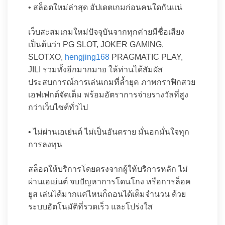
• สล็อตใหม่ล่าสุด อัปเดตเกมก่อนคนใดกันแน่
เว็บสะสมเกมใหม่ปัจจุบันจากทุกค่ายมีชื่อเสียง
เป็นต้นว่า PG SLOT, JOKER GAMING,
SLOTXO,
hengjing168
PRAGMATIC PLAY,
JILI รวมทั้งอีกมากมาย ให้ท่านได้สัมผัส
ประสบการณ์การเล่นเกมที่ล้ำยุค ภาพกราฟิกสวย
เอฟเฟกต์จัดเต็ม พร้อมอัตราการจ่ายรางวัลที่สูง
กว่าเว็บไซต์ทั่วไป
• ไม่ผ่านเอเย่นต์ ไม่เป็นอันตราย มั่นอกมั่นใจทุก
การลงทุน
สล็อตให้บริการโดยตรงจากผู้ให้บริการหลัก ไม่
ผ่านเอเย่นต์ จบปัญหาการโดนโกง หรือการล็อค
ยูส เล่นได้มากแค่ไหนก็ถอนได้เต็มจำนวน ด้วย
ระบบอัตโนมัติที่รวดเร็ว และโปร่งใส